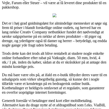
Vejle, Farum eller Struer – vil være at få leveret dine produkter til en
pakkeshop.
Det er i høj grad gnidningsløst for almindelige mennesker at søge sig
frem til priser i blandt forskellige online outlets, og herved har en
lang række Creativ Company netbutikker fundet det nødvendigt at
sænke salgspriserne på en række af deres produkter – til piger og
drenge, og yderligere også til damer og herrer – betydeligt, og endda
nogle gange yde fragt uden betaling.
Trods dette kan det trods alt blive rentabelt at studere nogle enkelte
online forhandlere efter rabat på Vatkugle, diam. 50 mm, hvid, 4
stk./ 1 pk. inden du køber, sådan at du er skråsikker på at antage den
mindst kostelige pris.
Du må bare være obs på, at ifald en e-butik tilbyder deres varer til en
udsalgspris som virker ubegribelig gunstig, så kunne det i nogle
tilfælde være et kendetegn på en bedragerisk online butik.
Kortbetalinger er heldigvis omfavnet af et regulativ, som garanterer
en overfor uoprigtige internet forretninger.
Generelt foreslår vi betalinger med kort eller mobilbetaling.
Alternativt kan du drage nytte af et afdragstilbud som f.eks. ViaBill,