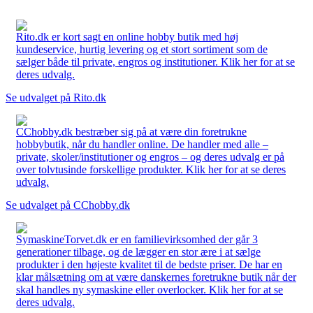
Rito.dk er kort sagt en online hobby butik med høj
kundeservice, hurtig levering og et stort sortiment som de
sælger både til private, engros og institutioner. Klik her for at se
deres udvalg.
Se udvalget på Rito.dk
CChobby.dk bestræber sig på at være din foretrukne
hobbybutik, når du handler online. De handler med alle –
private, skoler/institutioner og engros – og deres udvalg er på
over tolvtusinde forskellige produkter. Klik her for at se deres
udvalg.
Se udvalget på CChobby.dk
SymaskineTorvet.dk er en familievirksomhed der går 3
generationer tilbage, og de lægger en stor ære i at sælge
produkter i den højeste kvalitet til de bedste priser. De har en
klar målsætning om at være danskernes foretrukne butik når der
skal handles ny symaskine eller overlocker. Klik her for at se
deres udvalg.