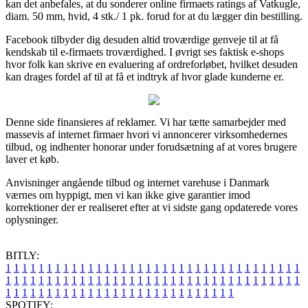
kan det anbefales, at du sonderer online firmaets ratings af Vatkugle,
diam. 50 mm, hvid, 4 stk./ 1 pk. forud for at du lægger din bestilling.
Facebook tilbyder dig desuden altid troværdige genveje til at få
kendskab til e-firmaets troværdighed. I øvrigt ses faktisk e-shops
hvor folk kan skrive en evaluering af ordreforløbet, hvilket desuden
kan drages fordel af til at få et indtryk af hvor glade kunderne er.
Denne side finansieres af reklamer. Vi har tætte samarbejder med
massevis af internet firmaer hvori vi annoncerer virksomhedernes
tilbud, og indhenter honorar under forudsætning af at vores brugere
laver et køb.
Anvisninger angående tilbud og internet varehuse i Danmark
værnes om hyppigt, men vi kan ikke give garantier imod
korrektioner der er realiseret efter at vi sidste gang opdaterede vores
oplysninger.
BITLY:
1
1
1
1
1
1
1
1
1
1
1
1
1
1
1
1
1
1
1
1
1
1
1
1
1
1
1
1
1
1
1
1
1
1
1
1
1
1
1
1
1
1
1
1
1
1
1
1
1
1
1
1
1
1
1
1
1
1
1
1
1
1
1
1
1
1
1
1
1
1
1
1
1
1
1
1
1
1
1
1
1
1
1
1
1
1
1
1
1
1
1
1
1
1
1
1
1
1
1
1
SPOTIFY: