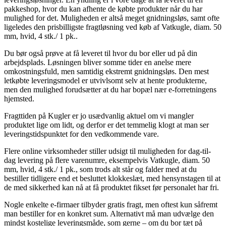
pakkeshop, hvor du kan afhente de købte produkter når du har
mulighed for det. Muligheden er altså meget gnidningsløs, samt ofte
ligeledes den prisbilligste fragtløsning ved køb af Vatkugle, diam. 50
mm, hvid, 4 stk./ 1 pk..
Du bør også prøve at få leveret til hvor du bor eller ud på din
arbejdsplads. Løsningen bliver somme tider en anelse mere
omkostningsfuld, men samtidig ekstremt gnidningsløs. Den mest
letkøbte leveringsmodel er utvivlsomt selv at hente produkterne,
men den mulighed forudsætter at du har bopæl nær e-forretningens
hjemsted.
Fragttiden på Kugler er jo usædvanlig aktuel om vi mangler
produktet lige om lidt, og derfor er det temmelig klogt at man ser
leveringstidspunktet for den vedkommende vare.
Flere online virksomheder stiller udsigt til muligheden for dag-til-
dag levering på flere varenumre, eksempelvis Vatkugle, diam. 50
mm, hvid, 4 stk./ 1 pk., som trods alt står og falder med at du
bestiller tidligere end et besluttet klokkeslæt, med hensynstagen til at
de med sikkerhed kan nå at få produktet fikset før personalet har fri.
Nogle enkelte e-firmaer tilbyder gratis fragt, men oftest kun såfremt
man bestiller for en konkret sum. Alternativt må man udvælge den
mindst kostelige leveringsmåde, som gerne – om du bor tæt på