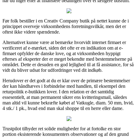
når du higer efter at finansiere betalingen over et længere tidsrum.
Før folk bestiller i en Creativ Company butik på nettet kunne de i
princippet overveje virksomhedens forretningsvilkår, men det er
oftest ikke videre spændende.
Alternativet kunne være at bemærke hvorvidt internet firmaet er
verificeret af e-mærket, siden det ofte er en indikation om at e-
firmaet opfylder de danske love, og at virksomheden hyppigt
efterses af eksperter der er meget bekendte med bestemmelserne på
området. Dette er desuden en god lejlighed til at få assistance, for så
vidt du bliver udsat for udfordringer ved dit indkøb.
Herudover er det godt at du er klar over de primære bestemmelser
der kan håndhæves i forbindelse med handlen, til eksempel den
returpolitik e-butikken lover. I den relation er det samtidig
essesentielt, at man permanent sikrer ens kvitteringsmail, således
man altid vil kunne bekræfte købet af Vatkugle, diam. 50 mm, hvid,
4 stk./ 1 pk., hvad end man skal shoppe til en herre eller dame.
Trustpilot tilbyder ret solide muligheder for at fortolke en stor
portion eksisterende konsumenters observationer og af den grund