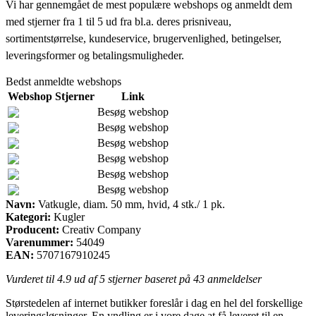
Vi har gennemgået de mest populære webshops og anmeldt dem
med stjerner fra 1 til 5 ud fra bl.a. deres prisniveau,
sortimentstørrelse, kundeservice, brugervenlighed, betingelser,
leveringsformer og betalingsmuligheder.
Bedst anmeldte webshops
Webshop
Stjerner
Link
Besøg webshop
Besøg webshop
Besøg webshop
Besøg webshop
Besøg webshop
Besøg webshop
Navn:
Vatkugle, diam. 50 mm, hvid, 4 stk./ 1 pk.
Kategori:
Kugler
Producent:
Creativ Company
Varenummer:
54049
EAN:
5707167910245
Vurderet til
4.9
ud af 5 stjerner baseret på
43
anmeldelser
Størstedelen af internet butikker foreslår i dag en hel del forskellige
leveringsløsninger. En yndling er i vore dage at få leveret til en