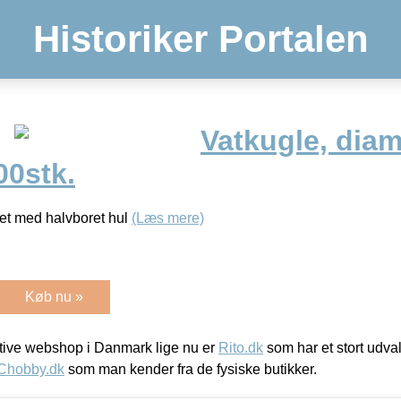
Historiker Portalen
Vatkugle, dia
00stk.
itet med halvboret hul
(Læs mere)
Køb nu »
ive webshop i Danmark lige nu er
Rito.dk
som har et stort udval
Chobby.dk
som man kender fra de fysiske butikker.