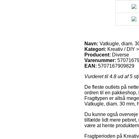
Navn:
Vatkugle, diam. 30
Kategori:
Kreativ / DIY 
Producent:
Diverse
Varenummer:
5707167
EAN:
5707167909829
Vurderet til
4.8
ud af 5 st
De fleste outlets på nette
ordren til en pakkeshop, 
Fragttypen er altså mege
Vatkugle, diam. 30 mm, hv
Du kunne også overveje at
tilfælde lidt mere pebret,
være at hente produkterne
Fragtperioden på Kreativ 