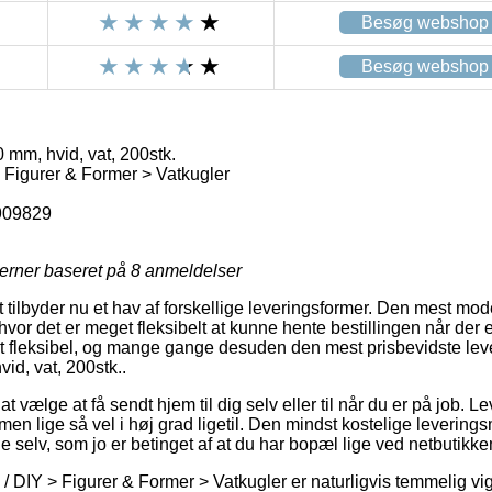
Besøg webshop
Besøg webshop
 mm, hvid, vat, 200stk.
> Figurer & Former > Vatkugler
909829
jerner baseret på
8
anmeldelser
t tilbyder nu et hav af forskellige leveringsformer. Den mest mode
hvor det er meget fleksibelt at kunne hente bestillingen når der e
t fleksibel, og mange gange desuden den mest prisbevidste lev
id, vat, 200stk..
 vælge at få sendt hjem til dig selv eller til når du er på job. 
 men lige så vel i høj grad ligetil. Den mindst kostelige levering
 selv, som jo er betinget af at du har bopæl lige ved netbutikken
/ DIY > Figurer & Former > Vatkugler er naturligvis temmelig vi