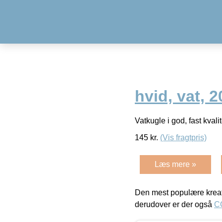
hvid, vat, 2
Vatkugle i god, fast kval
145
kr.
(Vis fragtpris)
Læs mere »
Den mest populære kreat
derudover er der også
C