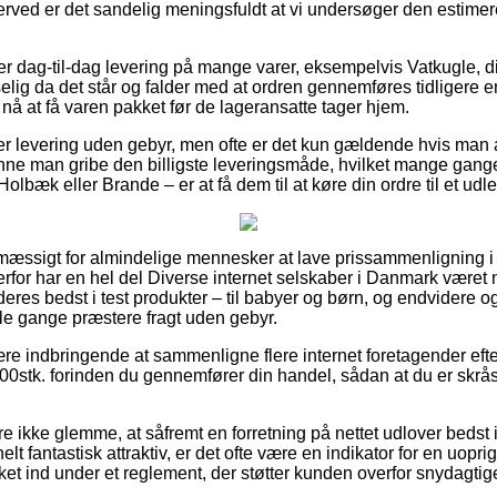
herved er det sandelig meningsfuldt at vi undersøger den estime
r dag-til-dag levering på mange varer, eksempelvis Vatkugle, d
ig da det står og falder med at ordren gennemføres tidligere end
nå at få varen pakket før de lageransatte tager hjem.
r levering uden gebyr, men ofte er det kun gældende hvis man af
nne man gribe den billigste leveringsmåde, hvilket mange gang
olbæk eller Brande – er at få dem til at køre din ordre til et udl
smæssigt for almindelige mennesker at lave prissammenligning i b
rfor har en hel del Diverse internet selskaber i Danmark været nø
deres bedst i test produkter – til babyer og børn, og endvidere 
le gange præstere fragt uden gebyr.
re indbringende at sammenligne flere internet foretagender efte
200stk. forinden du gennemfører din handel, sådan at du er skrå
 ikke glemme, at såfremt en forretning på nettet udlover bedst i t
elt fantastisk attraktiv, er det ofte være en indikator for en uopr
ket ind under et reglement, der støtter kunden overfor snydagtige