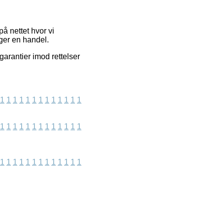
å nettet hvor vi
ger en handel.
arantier imod rettelser
1
1
1
1
1
1
1
1
1
1
1
1
1
1
1
1
1
1
1
1
1
1
1
1
1
1
1
1
1
1
1
1
1
1
1
1
1
1
1