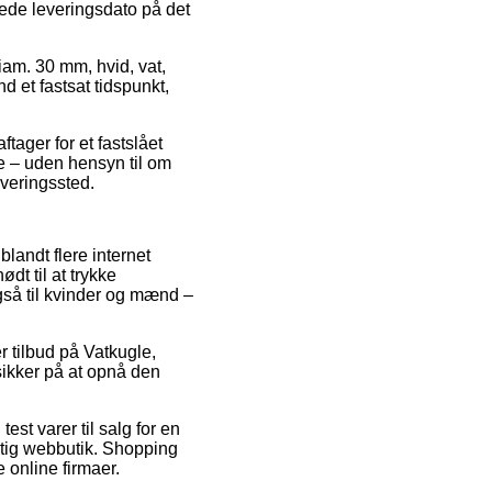
rede leveringsdato på det
iam. 30 mm, hvid, vat,
 et fastsat tidspunkt,
tager for et fastslået
e – uden hensyn til om
everingssted.
landt flere internet
dt til at trykke
også til kvinder og mænd –
r tilbud på Vatkugle,
sikker på at opnå den
est varer til salg for en
igtig webbutik. Shopping
 online firmaer.