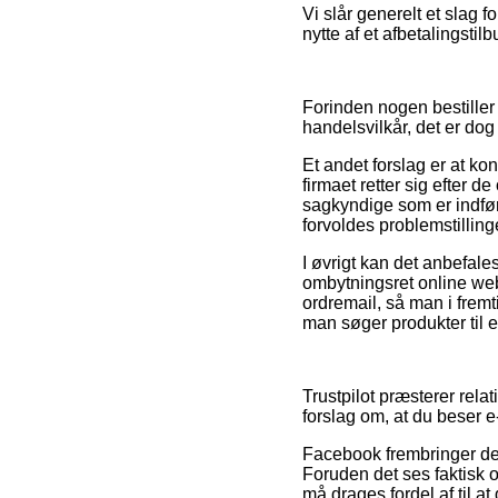
Vi slår generelt et slag 
nytte af et afbetalingsti
Forinden nogen bestiller
handelsvilkår, det er dog
Et andet forslag er at kon
firmaet retter sig efter d
sagkyndige som er indfø
forvoldes problemstilling
I øvrigt kan det anbefale
ombytningsret online web
ordremail, så man i fremt
man søger produkter til 
Trustpilot præsterer relat
forslag om, at du beser e
Facebook frembringer der
Foruden det ses faktisk o
må drages fordel af til at