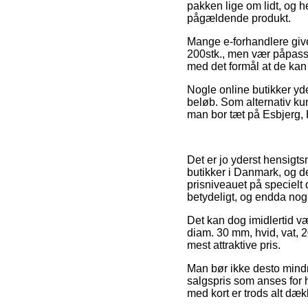
pakken lige om lidt, og 
pågældende produkt.
Mange e-forhandlere give
200stk., men vær påpassel
med det formål at de kan 
Nogle online butikker yde
beløb. Som alternativ ku
man bor tæt på Esbjerg, H
Det er jo yderst hensigt
butikker i Danmark, og de
prisniveauet på specielt 
betydeligt, og endda nog
Det kan dog imidlertid væ
diam. 30 mm, hvid, vat, 
mest attraktive pris.
Man bør ikke desto mindre
salgspris som anses for h
med kort er trods alt dæk