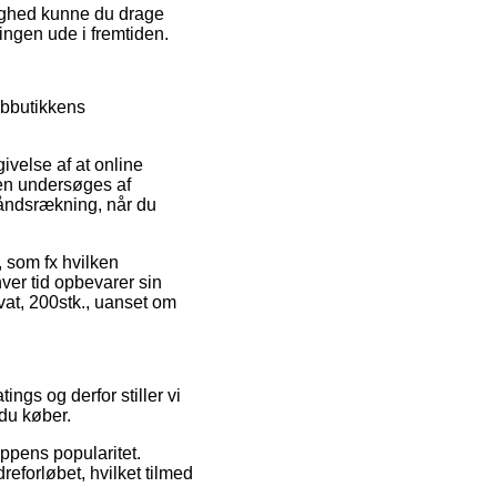
ulighed kunne du drage
ingen ude i fremtiden.
ebbutikkens
givelse af at online
nden undersøges af
håndsrækning, når du
, som fx hvilken
ver tid opbevarer sin
vat, 200stk., uanset om
ings og derfor stiller vi
 du køber.
ppens popularitet.
reforløbet, hvilket tilmed