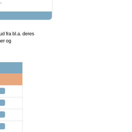
.
 fra bl.a. deres
mer og