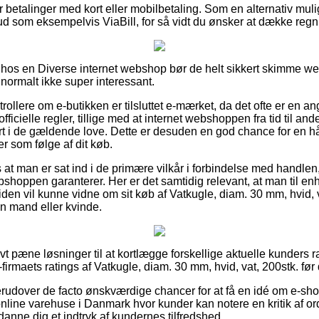
for betalinger med kort eller mobilbetaling. Som en alternativ m
lbud som eksempelvis ViaBill, for så vidt du ønsker at dække regn
 hos en Diverse internet webshop bør de helt sikkert skimme w
 normalt ikke super interessant.
trollere om e-butikken er tilsluttet e-mærket, da det ofte er en an
e officielle regler, tillige med at internet webshoppen fra tid til a
rt i de gældende love. Dette er desuden en god chance for en 
er som følge af dit køb.
s at man er sat ind i de primære vilkår i forbindelse med handlen
shoppen garanterer. Her er det samtidig relevant, at man til enh
iden vil kunne vidne om sit køb af Vatkugle, diam. 30 mm, hvid, 
en mand eller kvinde.
ivt pæne løsninger til at kortlægge forskellige aktuelle kunders rat
-firmaets ratings af Vatkugle, diam. 30 mm, hvid, vat, 200stk. før
udover de facto ønskværdige chancer for at få en idé om e-sho
nline varehuse i Danmark hvor kunder kan notere en kritik af ord
 danne dig et indtryk af kundernes tilfredshed.