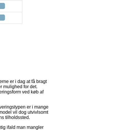
rne er i dag at få bragt
r mulighed for det.
eringsform ved køb af
Leveringstypen er i mange
smodel vil dog utvivlsomt
s tilholdssted.
gtig ifald man mangler