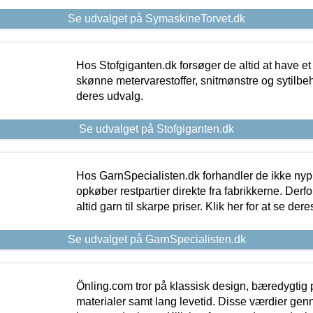
Se udvalget på SymaskineTorvet.dk
Hos Stofgiganten.dk forsøger de altid at have et
skønne metervarestoffer, snitmønstre og sytilbehø
deres udvalg.
Se udvalget på Stofgiganten.dk
Hos GarnSpecialisten.dk forhandler de ikke ny
opkøber restpartier direkte fra fabrikkerne. Derf
altid garn til skarpe priser. Klik her for at se der
Se udvalget på GarnSpecialisten.dk
Önling.com tror på klassisk design, bæredygtig p
materialer samt lang levetid. Disse værdier gen