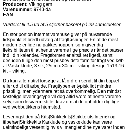
Producent:
Viking garn
Varenummer:
9743-da
EAN:
Vurderet til
4.5
ud af 5 stjerner baseret på
29
anmeldelser
En stor portion internet varehuse giver på nuværende
tidspunkt et bredt udvalg af fragtløsninger. En af de mest
moderne er lige nu pakkeshoppen, som giver dig
fleksibiliteten til at hente varerne lige præcis når det passer
ind i din kalender. Fragtformen er altså ret ligetil, samt
desuden tillige den mest prisbevidste form for fragt ved køb
af Vaskeklude, 3 stk, 25cm x 30cm – viking design 1513-16
kit – viking.
Du kan alternativt forsøge at få ordren sendt til din bopæl
eller ud til dit arbejde. Fragttypen er typisk lidt mindre
prisbillig, men ydermere ret så overkommelig. Den mindst
kostelige leveringstype vil dog altid være at hente varerne
selv, som desværre stiller krav om at du opholder dig lige
ved webbutikkens hjemsted.
Leveringstiden på Kits|Strikkekits|Strikkekits Interiør og
tilbehør|Strikkekits Karklude og vaskeklude kan være
ualmindeligt væsentlig hvis vi mangler dine nye varer inden