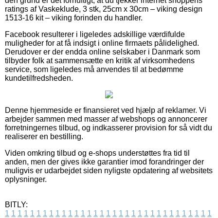
den grund er det fornuftigt, at du tjekker internet shoppens
ratings af Vaskeklude, 3 stk, 25cm x 30cm – viking design
1513-16 kit – viking forinden du handler.
Facebook resulterer i ligeledes adskillige værdifulde
muligheder for at få indsigt i online firmaets pålidelighed.
Derudover er der endda online selskaber i Danmark som
tilbyder folk at sammensætte en kritik af virksomhedens
service, som ligeledes må anvendes til at bedømme
kundetilfredsheden.
Denne hjemmeside er finansieret ved hjælp af reklamer. Vi
arbejder sammen med masser af webshops og annoncerer
forretningernes tilbud, og indkasserer provision for så vidt du
realiserer en bestilling.
Viden omkring tilbud og e-shops understøttes fra tid til
anden, men der gives ikke garantier imod forandringer der
muligvis er udarbejdet siden nyligste opdatering af websitets
oplysninger.
BITLY:
1
1
1
1
1
1
1
1
1
1
1
1
1
1
1
1
1
1
1
1
1
1
1
1
1
1
1
1
1
1
1
1
1