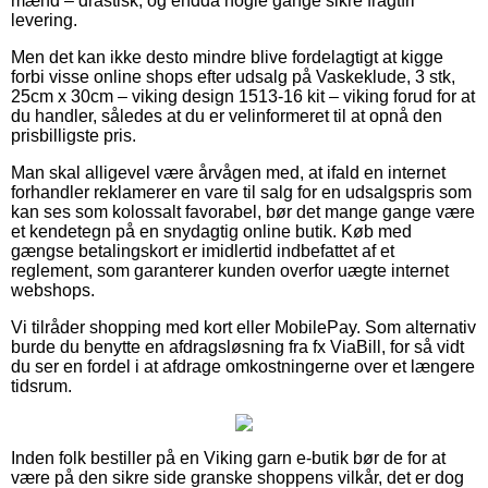
mænd – drastisk, og endda nogle gange sikre fragtfri
levering.
Men det kan ikke desto mindre blive fordelagtigt at kigge
forbi visse online shops efter udsalg på Vaskeklude, 3 stk,
25cm x 30cm – viking design 1513-16 kit – viking forud for at
du handler, således at du er velinformeret til at opnå den
prisbilligste pris.
Man skal alligevel være årvågen med, at ifald en internet
forhandler reklamerer en vare til salg for en udsalgspris som
kan ses som kolossalt favorabel, bør det mange gange være
et kendetegn på en snydagtig online butik. Køb med
gængse betalingskort er imidlertid indbefattet af et
reglement, som garanterer kunden overfor uægte internet
webshops.
Vi tilråder shopping med kort eller MobilePay. Som alternativ
burde du benytte en afdragsløsning fra fx ViaBill, for så vidt
du ser en fordel i at afdrage omkostningerne over et længere
tidsrum.
Inden folk bestiller på en Viking garn e-butik bør de for at
være på den sikre side granske shoppens vilkår, det er dog