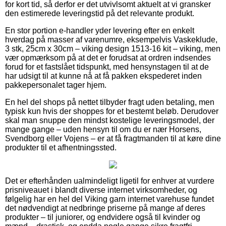
for kort tid, så derfor er det utvivlsomt aktuelt at vi gransker
den estimerede leveringstid på det relevante produkt.
En stor portion e-handler yder levering efter en enkelt
hverdag på masser af varenumre, eksempelvis Vaskeklude,
3 stk, 25cm x 30cm – viking design 1513-16 kit – viking, men
vær opmærksom på at det er forudsat at ordren indsendes
forud for et fastslået tidspunkt, med hensynstagen til at de
har udsigt til at kunne nå at få pakken ekspederet inden
pakkepersonalet tager hjem.
En hel del shops på nettet tilbyder fragt uden betaling, men
typisk kun hvis der shoppes for et bestemt beløb. Derudover
skal man snuppe den mindst kostelige leveringsmodel, der
mange gange – uden hensyn til om du er nær Horsens,
Svendborg eller Vojens – er at få fragtmanden til at køre dine
produkter til et afhentningssted.
Det er efterhånden ualmindeligt ligetil for enhver at vurdere
prisniveauet i blandt diverse internet virksomheder, og
følgelig har en hel del Viking garn internet varehuse fundet
det nødvendigt at nedbringe priserne på mange af deres
produkter – til juniorer, og endvidere også til kvinder og