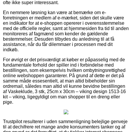
ofte ikke super interessant.
En nemmere løsning kan være at bemærke om e-
forretningen er medlem af e-mærket, siden det skulle være
en indikator for at e-shoppen opererer i overensstemmelse
med de officielle regler, samt at hjemmesiden fra tid til anden
monitoreres af fagmænd som kender de gældende
bestemmelser. Desuden tilbydes du anledning til at få
assistance, når du får dilemmaer i processen med dit
indkøb.
For øvrigt er det prisværdigt at køber er påpasselig med de
fundamentale forhold der spiller ind i forbindelse med
bestillingen, som eksempelvis hvilken ombytningsrettighed
online webshoppen garanterer. På grund af dette er det på
samme måde essesentielt, at man altid bibeholder sin
ordremail, således man altid vil kunne bevidne bestillingen
af Vaskeklude, 3 stk, 25cm x 30cm – viking design 1513-16
kit – viking, ligegyldigt om man shopper til en dreng eller
pige.
Trustpilot resulterer i uden sammenligning belejlige genveje
til at dechifrere ret mange andre konsumenters tanker og af