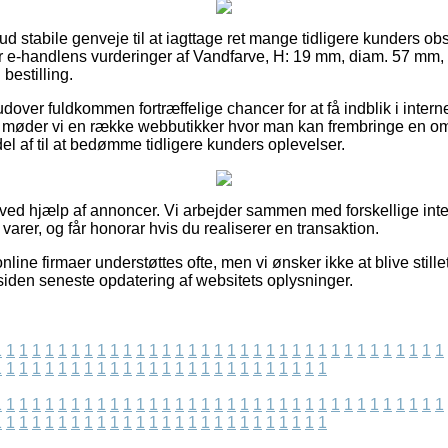
t ud stabile genveje til at iagttage ret mange tidligere kunders o
ter e-handlens vurderinger af Vandfarve, H: 19 mm, diam. 57 mm,
 bestilling.
over fuldkommen fortræffelige chancer for at få indblik i inter
d møder vi en række webbutikker hvor man kan frembringe en om
el af til at bedømme tidligere kunders oplevelser.
t ved hjælp af annoncer. Vi arbejder sammen med forskellige inte
varer, og får honorar hvis du realiserer en transaktion.
line firmaer understøttes ofte, men vi ønsker ikke at blive stillet
 siden seneste opdatering af websitets oplysninger.
1
1
1
1
1
1
1
1
1
1
1
1
1
1
1
1
1
1
1
1
1
1
1
1
1
1
1
1
1
1
1
1
1
1
1
1
1
1
1
1
1
1
1
1
1
1
1
1
1
1
1
1
1
1
1
1
1
1
1
1
1
1
1
1
1
1
1
1
1
1
1
1
1
1
1
1
1
1
1
1
1
1
1
1
1
1
1
1
1
1
1
1
1
1
1
1
1
1
1
1
1
1
1
1
1
1
1
1
1
1
1
1
1
1
1
1
1
1
1
1
1
1