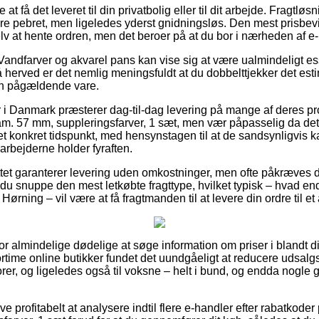
t få det leveret til din privatbolig eller til dit arbejde. Fragtløs
e pebret, men ligeledes yderst gnidningsløs. Den mest prisbevid
elv at hente ordren, men det beroer på at du bor i nærheden af e
Vandfarver og akvarel pans kan vise sig at være ualmindeligt es
å herved er det nemlig meningsfuldt at du dobbelttjekker det es
en pågældende vare.
er i Danmark præsterer dag-til-dag levering på mange af deres p
m. 57 mm, suppleringsfarver, 1 sæt, men vær påpasselig da det e
t konkret tidspunkt, med hensynstagen til at de sandsynligvis k
rbejderne holder fyraften.
tet garanterer levering uden omkostninger, men ofte påkræves de
 du snuppe den mest letkøbte fragttype, hvilket typisk – hvad en
rning – vil være at få fragtmanden til at levere din ordre til et
l for almindelige dødelige at søge information om priser i blandt d
ortime online butikker fundet det uundgåeligt at reducere udsalg
iorer, og ligeledes også til voksne – helt i bund, og endda nogle 
ive profitabelt at analysere indtil flere e-handler efter rabatkod