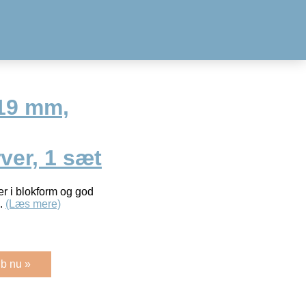
 19 mm,
ver, 1 sæt
r i blokform og god
d.
(Læs mere)
b nu »