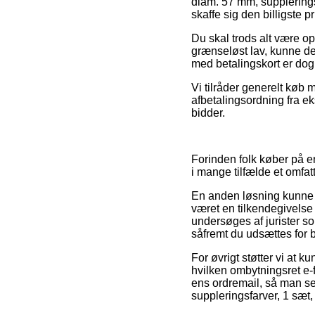
diam. 57 mm, suppleringsf
skaffe sig den billigste pr
Du skal trods alt være o
grænseløst lav, kunne det
med betalingskort er do
Vi tilråder generelt køb
afbetalingsordning fra eks
bidder.
Forinden folk køber på 
i mange tilfælde et omfat
En anden løsning kunne d
været en tilkendegivelse 
undersøges af jurister s
såfremt du udsættes for b
For øvrigt støtter vi at
hvilken ombytningsret e-f
ens ordremail, så man se
suppleringsfarver, 1 sæt,