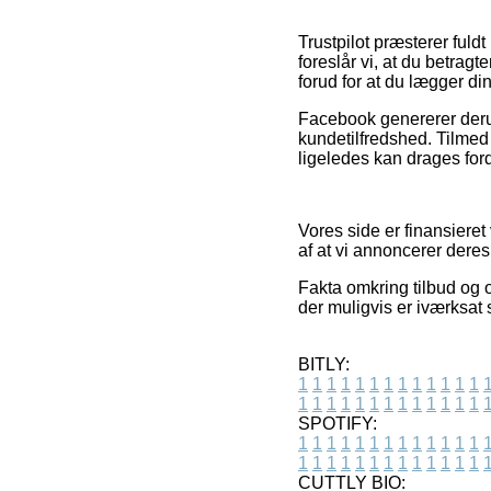
Trustpilot præsterer fuld
foreslår vi, at du betrag
forud for at du lægger din
Facebook genererer derud
kundetilfredshed. Tilme
ligeledes kan drages ford
Vores side er finansiere
af at vi annoncerer deres 
Fakta omkring tilbud og on
der muligvis er iværksat
BITLY:
1
1
1
1
1
1
1
1
1
1
1
1
1
1
1
1
1
1
1
1
1
1
1
1
1
1
SPOTIFY:
1
1
1
1
1
1
1
1
1
1
1
1
1
1
1
1
1
1
1
1
1
1
1
1
1
1
CUTTLY BIO: