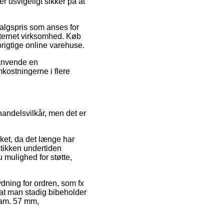
r usvigeligt sikker på at
salgspris som anses for
internet virksomhed. Køb
igtige online varehuse.
 anvende en
mkostningerne i flere
andelsvilkår, men det er
ket, da det længe har
utikken undertiden
 mulighed for støtte,
dning for ordren, som fx
 at man stadig bibeholder
iam. 57 mm,