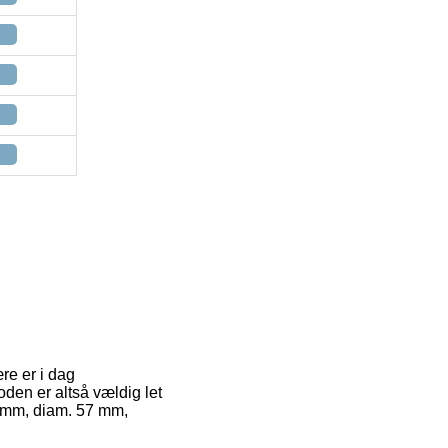
re er i dag
oden er altså vældig let
9 mm, diam. 57 mm,