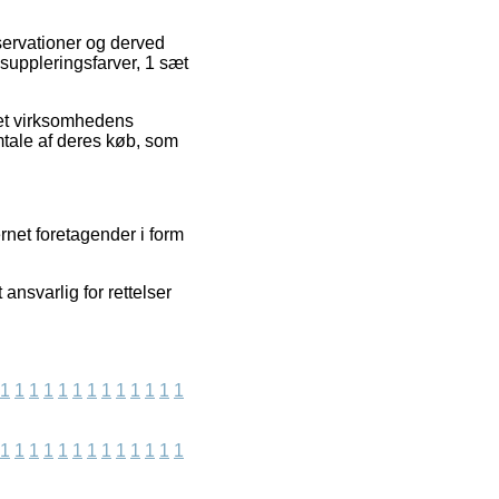
bservationer og derved
 suppleringsfarver, 1 sæt
net virksomhedens
tale af deres køb, som
rnet foretagender i form
 ansvarlig for rettelser
1
1
1
1
1
1
1
1
1
1
1
1
1
1
1
1
1
1
1
1
1
1
1
1
1
1