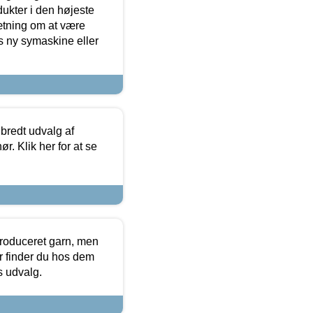
dukter i den højeste
sætning om at være
s ny symaskine eller
 bredt udvalg af
r. Klik her for at se
produceret garn, men
or finder du hos dem
es udvalg.