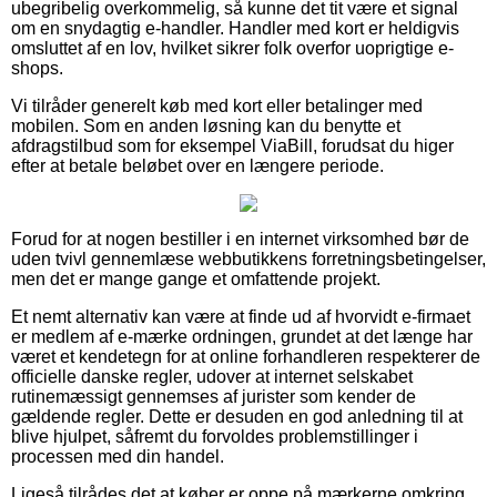
ubegribelig overkommelig, så kunne det tit være et signal
om en snydagtig e-handler. Handler med kort er heldigvis
omsluttet af en lov, hvilket sikrer folk overfor uoprigtige e-
shops.
Vi tilråder generelt køb med kort eller betalinger med
mobilen. Som en anden løsning kan du benytte et
afdragstilbud som for eksempel ViaBill, forudsat du higer
efter at betale beløbet over en længere periode.
Forud for at nogen bestiller i en internet virksomhed bør de
uden tvivl gennemlæse webbutikkens forretningsbetingelser,
men det er mange gange et omfattende projekt.
Et nemt alternativ kan være at finde ud af hvorvidt e-firmaet
er medlem af e-mærke ordningen, grundet at det længe har
været et kendetegn for at online forhandleren respekterer de
officielle danske regler, udover at internet selskabet
rutinemæssigt gennemses af jurister som kender de
gældende regler. Dette er desuden en god anledning til at
blive hjulpet, såfremt du forvoldes problemstillinger i
processen med din handel.
Ligeså tilrådes det at køber er oppe på mærkerne omkring