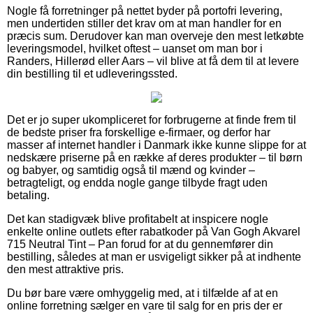
Nogle få forretninger på nettet byder på portofri levering,
men undertiden stiller det krav om at man handler for en
præcis sum. Derudover kan man overveje den mest letkøbte
leveringsmodel, hvilket oftest – uanset om man bor i
Randers, Hillerød eller Aars – vil blive at få dem til at levere
din bestilling til et udleveringssted.
Det er jo super ukompliceret for forbrugerne at finde frem til
de bedste priser fra forskellige e-firmaer, og derfor har
masser af internet handler i Danmark ikke kunne slippe for at
nedskære priserne på en række af deres produkter – til børn
og babyer, og samtidig også til mænd og kvinder –
betragteligt, og endda nogle gange tilbyde fragt uden
betaling.
Det kan stadigvæk blive profitabelt at inspicere nogle
enkelte online outlets efter rabatkoder på Van Gogh Akvarel
715 Neutral Tint – Pan forud for at du gennemfører din
bestilling, således at man er usvigeligt sikker på at indhente
den mest attraktive pris.
Du bør bare være omhyggelig med, at i tilfælde af at en
online forretning sælger en vare til salg for en pris der er