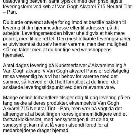
usædvanlig bekvem, samt typisk tilmed den prisbilligste
leveringsform ved køb af Van Gogh Akvarel 715 Neutral Tint
– Pan.
Du burde omvendt afveje for og imod at bestille pakken til
levering til din hjemmeadresse eller til adressen på dit
arbejde. Leveringsmetoden bliver uheldigvis et hak mere
pebret, men tillige ret let. Den mest letkøbte leveringsmanér
er utvivlsomt at du selv henter varerne, men den mulighed
står og falder med at du bor lige ved webshoppens
hjemsted.
Antal dages levering på Kunstnerfarver // Akvarelmaling //
Van Gogh akvarel // Van Gogh akvarel Pans er selvfølgelig
ret så væsentlig hvis vi har behov for varerne med det
samme, så herved er det helt fornuftigt at du finder det
anslåede leveringstidspunkt ved den relevante vare.
Mange online forhandlere tilsiger dag-til-dag levering på en
lang række af deres produkter, eksempelvis Van Gogh
Akvarel 715 Neutral Tint – Pan, men vær på vagt da det
afhænger af at bestillingen køres igennem tidligere end et
fastsat klokkeslæt, med hensynstagen til at de højst
sandsynligt kan nå at få varen afsendt forud for at
medarbejderne drager hjemad.