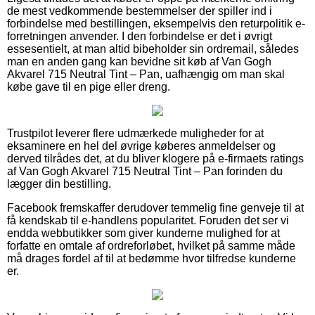
de mest vedkommende bestemmelser der spiller ind i
forbindelse med bestillingen, eksempelvis den returpolitik e-
forretningen anvender. I den forbindelse er det i øvrigt
essesentielt, at man altid bibeholder sin ordremail, således
man en anden gang kan bevidne sit køb af Van Gogh
Akvarel 715 Neutral Tint – Pan, uafhængig om man skal
købe gave til en pige eller dreng.
Trustpilot leverer flere udmærkede muligheder for at
eksaminere en hel del øvrige køberes anmeldelser og
derved tilrådes det, at du bliver klogere på e-firmaets ratings
af Van Gogh Akvarel 715 Neutral Tint – Pan forinden du
lægger din bestilling.
Facebook fremskaffer derudover temmelig fine genveje til at
få kendskab til e-handlens popularitet. Foruden det ser vi
endda webbutikker som giver kunderne mulighed for at
forfatte en omtale af ordreforløbet, hvilket på samme måde
må drages fordel af til at bedømme hvor tilfredse kunderne
er.