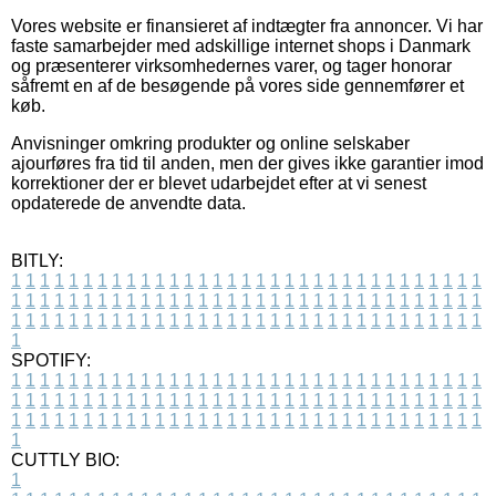
Vores website er finansieret af indtægter fra annoncer. Vi har
faste samarbejder med adskillige internet shops i Danmark
og præsenterer virksomhedernes varer, og tager honorar
såfremt en af de besøgende på vores side gennemfører et
køb.
Anvisninger omkring produkter og online selskaber
ajourføres fra tid til anden, men der gives ikke garantier imod
korrektioner der er blevet udarbejdet efter at vi senest
opdaterede de anvendte data.
BITLY:
1
1
1
1
1
1
1
1
1
1
1
1
1
1
1
1
1
1
1
1
1
1
1
1
1
1
1
1
1
1
1
1
1
1
1
1
1
1
1
1
1
1
1
1
1
1
1
1
1
1
1
1
1
1
1
1
1
1
1
1
1
1
1
1
1
1
1
1
1
1
1
1
1
1
1
1
1
1
1
1
1
1
1
1
1
1
1
1
1
1
1
1
1
1
1
1
1
1
1
1
SPOTIFY:
1
1
1
1
1
1
1
1
1
1
1
1
1
1
1
1
1
1
1
1
1
1
1
1
1
1
1
1
1
1
1
1
1
1
1
1
1
1
1
1
1
1
1
1
1
1
1
1
1
1
1
1
1
1
1
1
1
1
1
1
1
1
1
1
1
1
1
1
1
1
1
1
1
1
1
1
1
1
1
1
1
1
1
1
1
1
1
1
1
1
1
1
1
1
1
1
1
1
1
1
CUTTLY BIO:
1