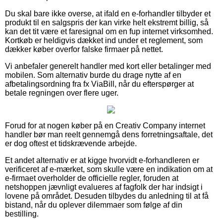
Du skal bare ikke overse, at ifald en e-forhandler tilbyder et
produkt til en salgspris der kan virke helt ekstremt billig, så
kan det tit være et faresignal om en fup internet virksomhed.
Kortkøb er heldigvis dækket ind under et reglement, som
dækker køber overfor falske firmaer på nettet.
Vi anbefaler generelt handler med kort eller betalinger med
mobilen. Som alternativ burde du drage nytte af en
afbetalingsordning fra fx ViaBill, når du efterspørger at
betale regningen over flere uger.
Forud for at nogen køber på en Creativ Company internet
handler bør man reelt gennemgå dens forretningsaftale, det
er dog oftest et tidskrævende arbejde.
Et andet alternativ er at kigge hvorvidt e-forhandleren er
verificeret af e-mærket, som skulle være en indikation om at
e-firmaet overholder de officielle regler, foruden at
netshoppen jævnligt evalueres af fagfolk der har indsigt i
lovene på området. Desuden tilbydes du anledning til at få
bistand, når du oplever dilemmaer som følge af din
bestilling.