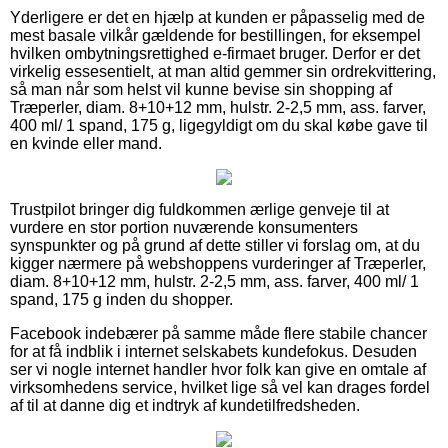
Yderligere er det en hjælp at kunden er påpasselig med de
mest basale vilkår gældende for bestillingen, for eksempel
hvilken ombytningsrettighed e-firmaet bruger. Derfor er det
virkelig essesentielt, at man altid gemmer sin ordrekvittering,
så man når som helst vil kunne bevise sin shopping af
Træperler, diam. 8+10+12 mm, hulstr. 2-2,5 mm, ass. farver,
400 ml/ 1 spand, 175 g, ligegyldigt om du skal købe gave til
en kvinde eller mand.
Trustpilot bringer dig fuldkommen ærlige genveje til at
vurdere en stor portion nuværende konsumenters
synspunkter og på grund af dette stiller vi forslag om, at du
kigger nærmere på webshoppens vurderinger af Træperler,
diam. 8+10+12 mm, hulstr. 2-2,5 mm, ass. farver, 400 ml/ 1
spand, 175 g inden du shopper.
Facebook indebærer på samme måde flere stabile chancer
for at få indblik i internet selskabets kundefokus. Desuden
ser vi nogle internet handler hvor folk kan give en omtale af
virksomhedens service, hvilket lige så vel kan drages fordel
af til at danne dig et indtryk af kundetilfredsheden.