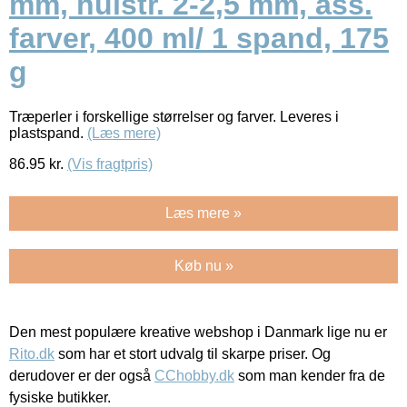
mm, hulstr. 2-2,5 mm, ass.
farver, 400 ml/ 1 spand, 175
g
Træperler i forskellige størrelser og farver. Leveres i
plastspand.
(Læs mere)
86.95
kr.
(Vis fragtpris)
Læs mere »
Køb nu »
Den mest populære kreative webshop i Danmark lige nu er
Rito.dk
som har et stort udvalg til skarpe priser. Og
derudover er der også
CChobby.dk
som man kender fra de
fysiske butikker.