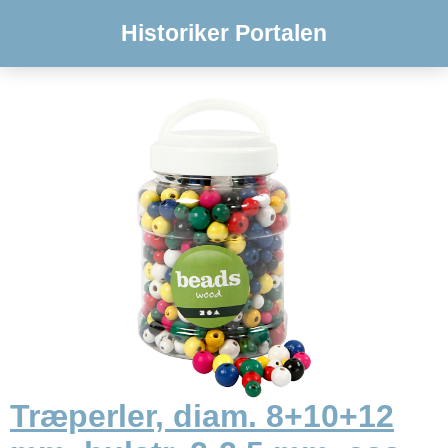
Historiker Portalen
Træperler, diam. 8+10+12