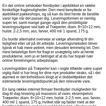
En del online selskaber frembyder i øjeblikket en række
forskellige fragtmuligheder. Den mest benyttede er for
øjeblikket pakkeshops, og så kan du blot hente de bestilte
varer lige når det passer dig. Leveringsformen er nemlig
super let, samt mange gange også den prisbilligste
leveringsudgave ved køb af Træperler, diam. 8+10+12 mm,
hulstr. 2-2,5 mm, ass. farver, 400 ml/ 1 spand, 175 g.
Du burde alternativt overveje at vælge afsending til din
lejlighed eller ud på dit arbejde. Leveringsmetoden bliver
typisk et hak mere pebret, men desuden temmelig let. Den
mest betalelige form for fragt er unægtelig selv at hente
produkterne, som jo er betinget af at du har bopæl nær
online forretningens arbejdslager.
Leveringstiden på Træperler kan i nogle tilfælde være super
vigtig ifald vi har brug for dine nye produkter straks, så i det
øjemed er det forholdsvis klogt at vi dobbelttjekker det
estimerede leveringstidspunkt på den relevante vare.
En lang række internet firmaer frembyder muligheden for
dag-til-dag levering på massevis af varer, eksempelvis
Træperler, diam. 8+10+12 mm, hulstr. 2-2,5 mm, ass. farver,
400 ml/ 1 spand, 175 g, hvilket står og falder med at der