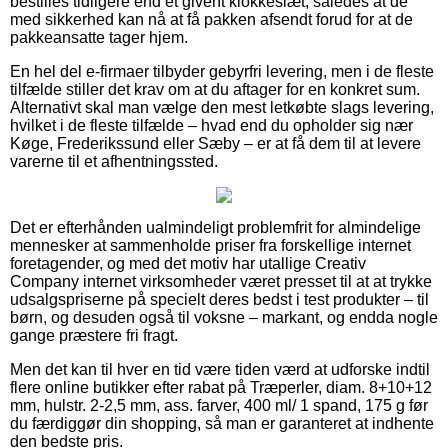
bestilles tidligere end et givent klokkeslæt, således at de
med sikkerhed kan nå at få pakken afsendt forud for at de
pakkeansatte tager hjem.
En hel del e-firmaer tilbyder gebyrfri levering, men i de fleste
tilfælde stiller det krav om at du aftager for en konkret sum.
Alternativt skal man vælge den mest letkøbte slags levering,
hvilket i de fleste tilfælde – hvad end du opholder sig nær
Køge, Frederikssund eller Sæby – er at få dem til at levere
varerne til et afhentningssted.
Det er efterhånden ualmindeligt problemfrit for almindelige
mennesker at sammenholde priser fra forskellige internet
foretagender, og med det motiv har utallige Creativ
Company internet virksomheder været presset til at at trykke
udsalgspriserne på specielt deres bedst i test produkter – til
børn, og desuden også til voksne – markant, og endda nogle
gange præstere fri fragt.
Men det kan til hver en tid være tiden værd at udforske indtil
flere online butikker efter rabat på Træperler, diam. 8+10+12
mm, hulstr. 2-2,5 mm, ass. farver, 400 ml/ 1 spand, 175 g før
du færdiggør din shopping, så man er garanteret at indhente
den bedste pris.