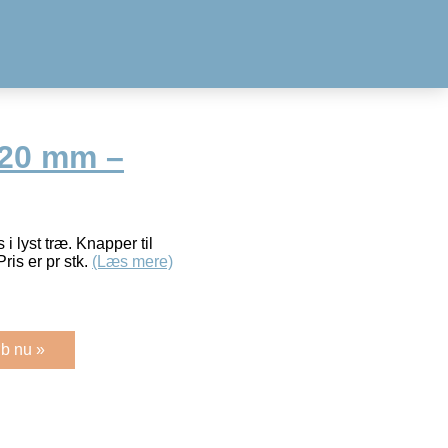
 20 mm –
i lyst træ. Knapper til
is er pr stk.
(Læs mere)
b nu »