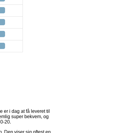
r i dag at få leveret til
 nemlig super bekvem, og
70-20.
. Den viser sig oftest en