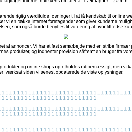
du iagttager internet butikkens omtaler af Træknapper – 20 mm –
arende rigtig værdifulde løsninger til at få kendskab til online
r vi en række internet foretagender som giver kunderne mulighe
sen, som også burde benyttes til vurdering af hvor tilfredse kun
ret af annoncer. Vi har et fast samarbejde med en stribe firmaer p
rnes produkter, og indhenter provision såfremt en bruger fra vo
rodukter og online shops opretholdes rutinemæssigt, men vi kan
s er iværksat siden vi senest opdaterede de viste oplysninger.
1
1
1
1
1
1
1
1
1
1
1
1
1
1
1
1
1
1
1
1
1
1
1
1
1
1
1
1
1
1
1
1
1
1
1
1
1
1
1
1
1
1
1
1
1
1
1
1
1
1
1
1
1
1
1
1
1
1
1
1
1
1
1
1
1
1
1
1
1
1
1
1
1
1
1
1
1
1
1
1
1
1
1
1
1
1
1
1
1
1
1
1
1
1
1
1
1
1
1
1
1
1
1
1
1
1
1
1
1
1
1
1
1
1
1
1
1
1
1
1
1
1
1
1
1
1
1
1
1
1
1
1
1
1
1
1
1
1
1
1
1
1
1
1
1
1
1
1
1
1
1
1
1
1
1
1
1