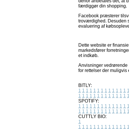
derfor anbefales det, at 
færdiggør din shopping.
Facebook præsterer tilsv
troværdighed. Desuden se
evaluering af købsoplevel
Dette website er finansie
markedsfører forretninge
et indkøb.
Anvisninger vedrørende p
for rettelser der muligvi
BITLY:
1
1
1
1
1
1
1
1
1
1
1
1
1
1
1
1
1
1
1
1
1
1
1
1
1
1
SPOTIFY:
1
1
1
1
1
1
1
1
1
1
1
1
1
1
1
1
1
1
1
1
1
1
1
1
1
1
CUTTLY BIO:
1
1
1
1
1
1
1
1
1
1
1
1
1
1