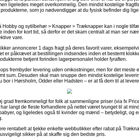
en ligeledes meget overkommelig. Den mindst kostelige fragtform
 produkterne, som jo nødvendiggør at du fysisk befinder dig lige
 Hobby og sytilbehør > Knapper > Træknapper kan i nogle tilfæl
e inden for kort tid, så derfor er det skam centralt at man ser n
ktive vare.
ikker annoncerer 1 dags fragt på deres favorit varer, eksempe
t er påkrævet at bestillingen indsendes inden et bestemt klokk
rodukterne betjent forinden lagerpersonalet holder fyraften.
bshops frembyder levering uden omkostninger, men for det meste 
emt sum. Desuden skal man snuppe den mindst kostelige lever
 bor i Hørsholm, Odder eller Hadsten – er at få dem til at lever
øj grad fremkommeligt for folk at sammenligne priser (via fx Pri
har langt de fleste forhandlere på nettet været tvunget til at mi
g babyer, og ligeledes også til kvinder og mænd – betydeligt, og
g.
ære rentabelt at tjekke enkelte webbutikker efter rabat på Træ
usvigeligt sikker på at skaffe sig den bedste pris.