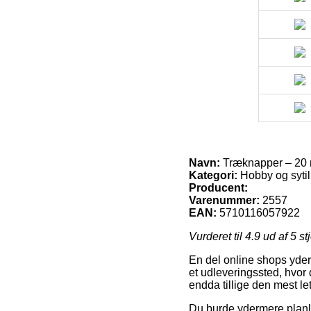
Navn:
Træknapper – 20
Kategori:
Hobby og syti
Producent:
Varenummer:
2557
EAN:
5710116057922
Vurderet til
4.9
ud af 5 st
En del online shops yder h
et udleveringssted, hvor 
endda tillige den mest 
Du burde ydermere planlæg