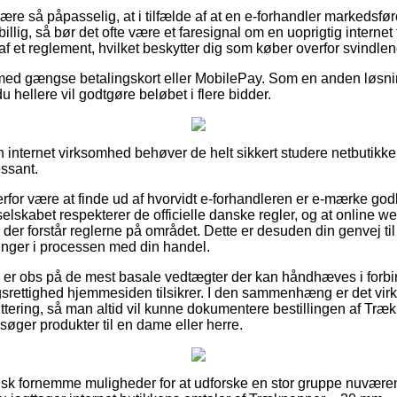
e så påpasselig, at i tilfælde af at en e-forhandler markedsfører
illig, så bør det ofte være et faresignal om en uoprigtig internet
f et reglement, hvilket beskytter dig som køber overfor svindle
 med gængse betalingskort eller MobilePay. Som en anden løsni
d du hellere vil godtgøre beløbet i flere bidder.
 internet virksomhed behøver de helt sikkert studere netbutikken
essant.
erfor være at finde ud af hvorvidt e-forhandleren er e-mærke go
t selskabet respekterer de officielle danske regler, og at online
 der forstår reglerne på området. Dette er desuden din genvej til
linger i processen med din handel.
 du er obs på de mest basale vedtægter der kan håndhæves i forb
rettighed hjemmesiden tilsikrer. I den sammenhæng er det virk
ittering, så man altid vil kunne dokumentere bestillingen af Tr
øger produkter til en dame eller herre.
faktisk fornemme muligheder for at udforske en stor gruppe nuv