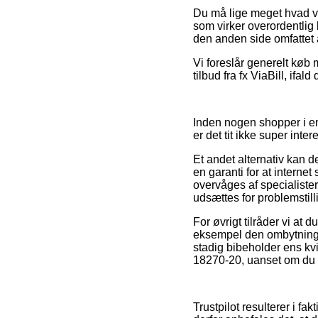
Du må lige meget hvad vær
som virker overordentlig b
den anden side omfattet a
Vi foreslår generelt køb
tilbud fra fx ViaBill, ifal
Inden nogen shopper i en
er det tit ikke super inter
Et andet alternativ kan d
en garanti for at interne
overvåges af specialister
udsættes for problemstil
For øvrigt tilråder vi at
eksempel den ombytnings
stadig bibeholder ens kv
18270-20, uanset om du s
Trustpilot resulterer i 