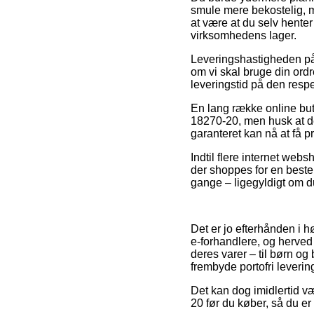
smule mere bekostelig, m
at være at du selv henter
virksomhedens lager.
Leveringshastigheden på
om vi skal bruge din ordr
leveringstid på den respe
En lang række online but
18270-20, men husk at de
garanteret kan nå at få p
Indtil flere internet we
der shoppes for en best
gange – ligegyldigt om du
Det er jo efterhånden i h
e-forhandlere, og herved 
deres varer – til børn o
frembyde portofri leverin
Det kan dog imidlertid v
20 før du køber, så du er 