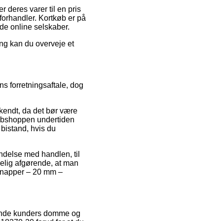
 deres varer til en pris
 forhandler. Kortkøb er på
nde online selskaber.
ng kan du overveje et
s forretningsaftale, dog
dkendt, da det bør være
 webshoppen undertiden
 bistand, hvis du
indelse med handlen, til
elig afgørende, at man
æknapper – 20 mm –
ærende kunders domme og