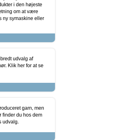
dukter i den højeste
sætning om at være
s ny symaskine eller
 bredt udvalg af
r. Klik her for at se
produceret garn, men
or finder du hos dem
es udvalg.