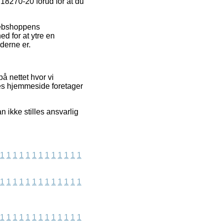
 18270-20 forud for at du
 webshoppens
d for at ytre en
derne er.
å nettet hvor vi
res hjemmeside foretager
 ikke stilles ansvarlig
1
1
1
1
1
1
1
1
1
1
1
1
1
1
1
1
1
1
1
1
1
1
1
1
1
1
1
1
1
1
1
1
1
1
1
1
1
1
1