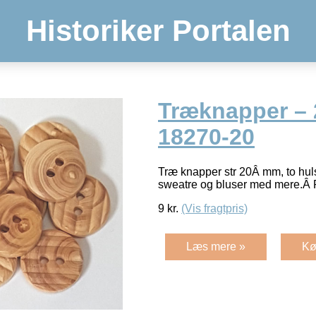
Historiker Portalen
Træknapper –
18270-20
Træ knapper str 20Â mm, to huls 
sweatre og bluser med mere.Â Pr
9
kr.
(Vis fragtpris)
Læs mere »
Kø