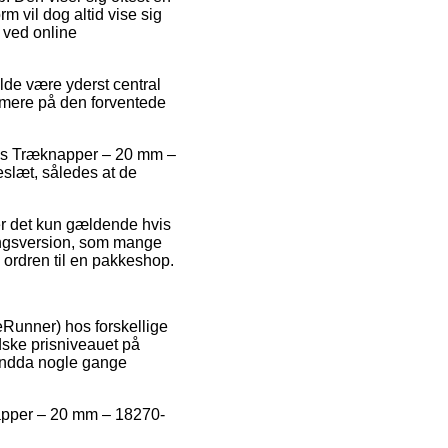
 vil dog altid vise sig
 ved online
de være yderst central
ærmere på den forventede
lvis Træknapper – 20 mm –
eslæt, således at de
er det kun gældende hvis
ingsversion, som mange
e ordren til en pakkeshop.
ceRunner) hos forskellige
ndske prisniveauet på
 endda nogle gange
knapper – 20 mm – 18270-