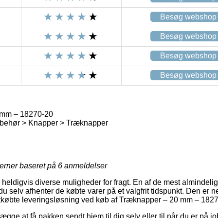
Besøg webshop
Besøg webshop
Besøg webshop
Besøg webshop
 mm – 18270-20
lbehør > Knapper > Træknapper
jerner baseret på
6
anmeldelser
eldigvis diverse muligheder for fragt. En af de mest almindelige e
du selv afhenter de købte varer på et valgfrit tidspunkt. Den er
letkøbte leveringsløsning ved køb af Træknapper – 20 mm – 182
ge at få pakken sendt hjem til dig selv eller til når du er på job