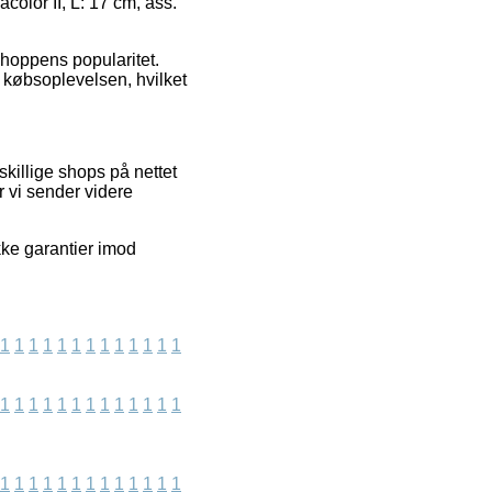
color II, L: 17 cm, ass.
shoppens popularitet.
 købsoplevelsen, hvilket
killige shops på nettet
r vi sender videre
kke garantier imod
1
1
1
1
1
1
1
1
1
1
1
1
1
1
1
1
1
1
1
1
1
1
1
1
1
1
1
1
1
1
1
1
1
1
1
1
1
1
1