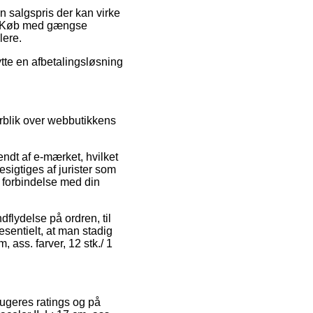
en salgspris der kan virke
ik. Køb med gængse
lere.
ytte en afbetalingsløsning
erblik over webbutikkens
endt af e-mærket, hvilket
sigtiges af jurister som
i forbindelse med din
flydelse på ordren, til
sentielt, at man stadig
 ass. farver, 12 stk./ 1
rugeres ratings og på