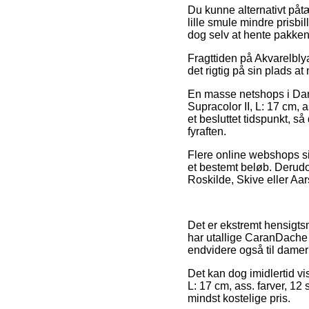
Du kunne alternativt påtæ
lille smule mindre prisbi
dog selv at hente pakken,
Fragttiden på Akvarelblyan
det rigtig på sin plads 
En masse netshops i Danma
Supracolor II, L: 17 cm, a
et besluttet tidspunkt, så
fyraften.
Flere online webshops si
et bestemt beløb. Derudov
Roskilde, Skive eller Aars
Det er ekstremt hensigtsm
har utallige CaranDache i
endvidere også til damer
Det kan dog imidlertid vis
L: 17 cm, ass. farver, 12
mindst kostelige pris.