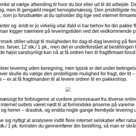
nke at vælge afsending til hvor du bor eller ud til dit arbejde. D
llig, men til gengæld meget hensigtsmæssig. Den prisbilligste mu
 som jo forudsætter at du opholder dig lige ved internet firmaet
ter og -kridt er jo virkelig vital ifald vi har behov for din pakke 
at man kigger nærmere på leveringstiden ved det vedkommende p
rk stiller udsigt til muligheden for dag-til-dag levering på fle
ss. farver, 12 stk./ 1 pk., men det er underforstået at bestillinge
 de højst sandsynligt kan nå at få ordren hen til fragtfirmaet forud
krer levering uden beregning, men typisk er det under betingels
er skulle du vælge den prisbilligste mulighed for fragt, der tit
 – er at få fragtmanden til at levere ordren til en pakkeshop.
æssigt for forbrugerne at vurdere prisniveauet fra diverse onli
nternet outlets været nødt til at formindske priserne på varerne 
 og herrer – drastisk, og endda nogle gange frembyde levering 
e sig nyttigt at analysere indtil flere internet selskaber efter rab
 stk./ 1 pk. forinden du gennemfører din bestilling, så man er skr