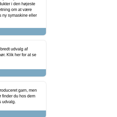
dukter i den højeste
sætning om at være
s ny symaskine eller
 bredt udvalg af
r. Klik her for at se
produceret garn, men
or finder du hos dem
es udvalg.