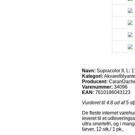
Navn:
Supracolor II, L: 17
Kategori:
Akvarelblyanter
Producent:
CaranDach
Varenummer:
34096
EAN:
7610186043123
Vurderet til
4.8
ud af 5 st
De fleste internet varehu
leveret til et udlevering
ultra smertefri, og i mang
farver, 12 stk./ 1 pk..