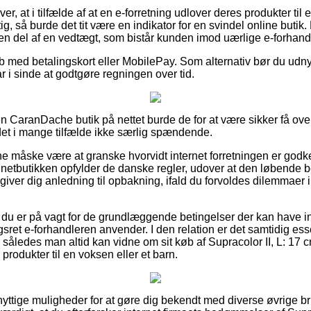
, at i tilfælde af at en e-forretning udlover deres produkter til 
g, så burde det tit være en indikator for en svindel online but
t en del af en vedtægt, som bistår kunden imod uærlige e-forhand
øb med betalingskort eller MobilePay. Som alternativ bør du udn
ar i sinde at godtgøre regningen over tid.
en CaranDache butik på nettet burde de for at være sikker få ov
 det i mange tilfælde ikke særlig spændende.
nne måske være at granske hvorvidt internet forretningen er godk
 netbutikken opfylder de danske regler, udover at den løbende be
 giver dig anledning til opbakning, ifald du forvoldes dilemmaer 
 du er på vagt for de grundlæggende betingelser der kan have ind
ret e-forhandleren anvender. I den relation er det samtidig esse
således man altid kan vidne om sit køb af Supracolor II, L: 17 cm,
produkter til en voksen eller et barn.
t nyttige muligheder for at gøre dig bekendt med diverse øvrige b