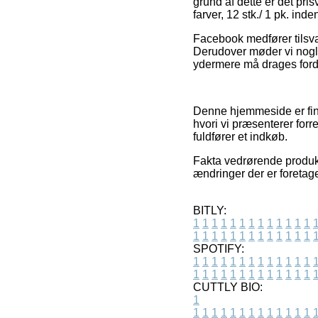
grund af dette er det pris
farver, 12 stk./ 1 pk. in
Facebook medfører tilsva
Derudover møder vi nogle
ydermere må drages fordel
Denne hjemmeside er fina
hvori vi præsenterer forr
fuldfører et indkøb.
Fakta vedrørende produkt
ændringer der er foretag
BITLY:
1
1
1
1
1
1
1
1
1
1
1
1
1
1
1
1
1
1
1
1
1
1
1
1
1
1
SPOTIFY:
1
1
1
1
1
1
1
1
1
1
1
1
1
1
1
1
1
1
1
1
1
1
1
1
1
1
CUTTLY BIO:
1
1
1
1
1
1
1
1
1
1
1
1
1
1