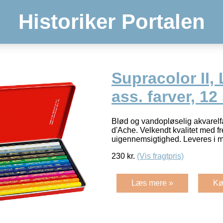
Historiker Portalen
Supracolor II, 
ass. farver, 12 
Blød og vandopløselig akvarelf
d'Ache. Velkendt kvalitet med 
uigennemsigtighed. Leveres i 
230
kr.
(Vis fragtpris)
Læs mere »
Kø