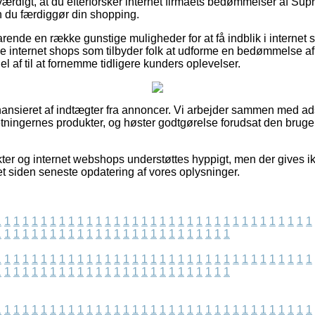
værdigt, at du efterforsker internet firmaets bedømmelser af Supra
den du færdiggør din shopping.
rende en række gunstige muligheder for at få indblik i internet 
 internet shops som tilbyder folk at udforme en bedømmelse af
 af til at fornemme tidligere kunders oplevelser.
nsieret af indtægter fra annoncer. Vi arbejder sammen med ads
etningernes produkter, og høster godtgørelse forudsat den bruge
er og internet webshops understøttes hyppigt, men der gives i
et siden seneste opdatering af vores oplysninger.
1
1
1
1
1
1
1
1
1
1
1
1
1
1
1
1
1
1
1
1
1
1
1
1
1
1
1
1
1
1
1
1
1
1
1
1
1
1
1
1
1
1
1
1
1
1
1
1
1
1
1
1
1
1
1
1
1
1
1
1
1
1
1
1
1
1
1
1
1
1
1
1
1
1
1
1
1
1
1
1
1
1
1
1
1
1
1
1
1
1
1
1
1
1
1
1
1
1
1
1
1
1
1
1
1
1
1
1
1
1
1
1
1
1
1
1
1
1
1
1
1
1
1
1
1
1
1
1
1
1
1
1
1
1
1
1
1
1
1
1
1
1
1
1
1
1
1
1
1
1
1
1
1
1
1
1
1