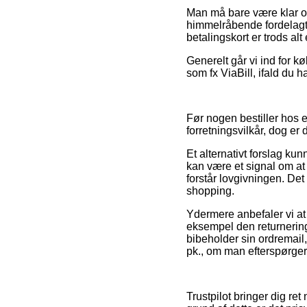
Man må bare være klar over
himmelråbende fordelagti
betalingskort er trods al
Generelt går vi ind for k
som fx ViaBill, ifald du h
Før nogen bestiller hos 
forretningsvilkår, dog er
Et alternativt forslag ku
kan være et signal om at
forstår lovgivningen. Det
shopping.
Ydermere anbefaler vi at
eksempel den returnerings
bibeholder sin ordremail, 
pk., om man efterspørger 
Trustpilot bringer dig re