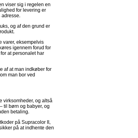
en viser sig i regelen en
lighed for levering er
s adresse.
fluks, og af den grund er
rodukt.
re varer, eksempelvis
n køres igennem forud for
 for at personalet har
e af at man indkøber for
 – om man bor ved
ne virksomheder, og altså
– til børn og babyer, og
uden betaling.
atkoder på Supracolor II,
åsikker på at indhente den