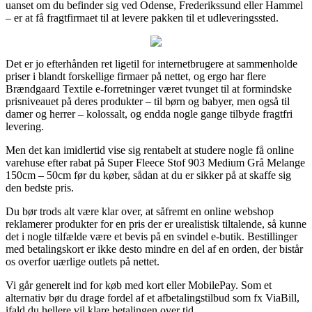
uanset om du befinder sig ved Odense, Frederikssund eller Hammel
– er at få fragtfirmaet til at levere pakken til et udleveringssted.
Det er jo efterhånden ret ligetil for internetbrugere at sammenholde
priser i blandt forskellige firmaer på nettet, og ergo har flere
Brændgaard Textile e-forretninger været tvunget til at formindske
prisniveauet på deres produkter – til børn og babyer, men også til
damer og herrer – kolossalt, og endda nogle gange tilbyde fragtfri
levering.
Men det kan imidlertid vise sig rentabelt at studere nogle få online
varehuse efter rabat på Super Fleece Stof 903 Medium Grå Melange
150cm – 50cm før du køber, sådan at du er sikker på at skaffe sig
den bedste pris.
Du bør trods alt være klar over, at såfremt en online webshop
reklamerer produkter for en pris der er urealistisk tiltalende, så kunne
det i nogle tilfælde være et bevis på en svindel e-butik. Bestillinger
med betalingskort er ikke desto mindre en del af en orden, der bistår
os overfor uærlige outlets på nettet.
Vi går generelt ind for køb med kort eller MobilePay. Som et
alternativ bør du drage fordel af et afbetalingstilbud som fx ViaBill,
ifald du hellere vil klare betalingen over tid.