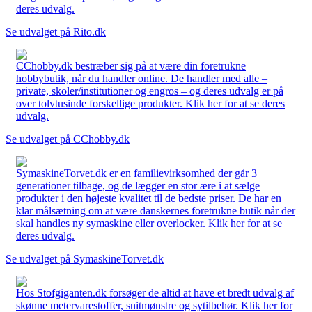
deres udvalg.
Se udvalget på Rito.dk
CChobby.dk bestræber sig på at være din foretrukne
hobbybutik, når du handler online. De handler med alle –
private, skoler/institutioner og engros – og deres udvalg er på
over tolvtusinde forskellige produkter. Klik her for at se deres
udvalg.
Se udvalget på CChobby.dk
SymaskineTorvet.dk er en familievirksomhed der går 3
generationer tilbage, og de lægger en stor ære i at sælge
produkter i den højeste kvalitet til de bedste priser. De har en
klar målsætning om at være danskernes foretrukne butik når der
skal handles ny symaskine eller overlocker. Klik her for at se
deres udvalg.
Se udvalget på SymaskineTorvet.dk
Hos Stofgiganten.dk forsøger de altid at have et bredt udvalg af
skønne metervarestoffer, snitmønstre og sytilbehør. Klik her for