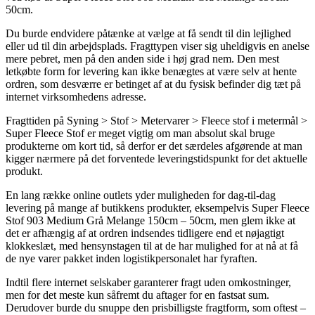
50cm.
Du burde endvidere påtænke at vælge at få sendt til din lejlighed
eller ud til din arbejdsplads. Fragttypen viser sig uheldigvis en anelse
mere pebret, men på den anden side i høj grad nem. Den mest
letkøbte form for levering kan ikke benægtes at være selv at hente
ordren, som desværre er betinget af at du fysisk befinder dig tæt på
internet virksomhedens adresse.
Fragttiden på Syning > Stof > Metervarer > Fleece stof i metermål >
Super Fleece Stof er meget vigtig om man absolut skal bruge
produkterne om kort tid, så derfor er det særdeles afgørende at man
kigger nærmere på det forventede leveringstidspunkt for det aktuelle
produkt.
En lang række online outlets yder muligheden for dag-til-dag
levering på mange af butikkens produkter, eksempelvis Super Fleece
Stof 903 Medium Grå Melange 150cm – 50cm, men glem ikke at
det er afhængig af at ordren indsendes tidligere end et nøjagtigt
klokkeslæt, med hensynstagen til at de har mulighed for at nå at få
de nye varer pakket inden logistikpersonalet har fyraften.
Indtil flere internet selskaber garanterer fragt uden omkostninger,
men for det meste kun såfremt du aftager for en fastsat sum.
Derudover burde du snuppe den prisbilligste fragtform, som oftest –