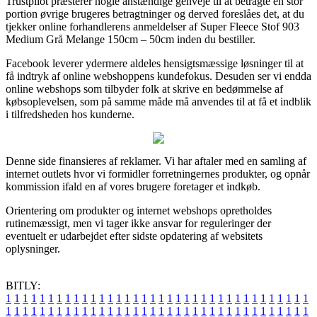
Trustpilot præsterer nogle anstændige genveje til at betragte en stor
portion øvrige brugeres betragtninger og derved foreslåes det, at du
tjekker online forhandlerens anmeldelser af Super Fleece Stof 903
Medium Grå Melange 150cm – 50cm inden du bestiller.
Facebook leverer ydermere aldeles hensigtsmæssige løsninger til at
få indtryk af online webshoppens kundefokus. Desuden ser vi endda
online webshops som tilbyder folk at skrive en bedømmelse af
købsoplevelsen, som på samme måde må anvendes til at få et indblik
i tilfredsheden hos kunderne.
Denne side finansieres af reklamer. Vi har aftaler med en samling af
internet outlets hvor vi formidler forretningernes produkter, og opnår
kommission ifald en af vores brugere foretager et indkøb.
Orientering om produkter og internet webshops opretholdes
rutinemæssigt, men vi tager ikke ansvar for reguleringer der
eventuelt er udarbejdet efter sidste opdatering af websitets
oplysninger.
BITLY:
1
1
1
1
1
1
1
1
1
1
1
1
1
1
1
1
1
1
1
1
1
1
1
1
1
1
1
1
1
1
1
1
1
1
1
1
1
1
1
1
1
1
1
1
1
1
1
1
1
1
1
1
1
1
1
1
1
1
1
1
1
1
1
1
1
1
1
1
1
1
1
1