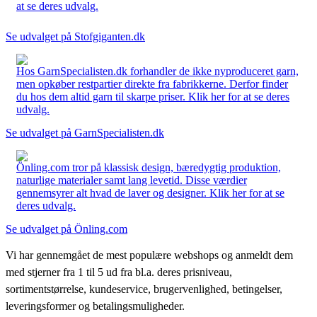
at se deres udvalg.
Se udvalget på Stofgiganten.dk
Hos GarnSpecialisten.dk forhandler de ikke nyproduceret garn,
men opkøber restpartier direkte fra fabrikkerne. Derfor finder
du hos dem altid garn til skarpe priser. Klik her for at se deres
udvalg.
Se udvalget på GarnSpecialisten.dk
Önling.com tror på klassisk design, bæredygtig produktion,
naturlige materialer samt lang levetid. Disse værdier
gennemsyrer alt hvad de laver og designer. Klik her for at se
deres udvalg.
Se udvalget på Önling.com
Vi har gennemgået de mest populære webshops og anmeldt dem
med stjerner fra 1 til 5 ud fra bl.a. deres prisniveau,
sortimentstørrelse, kundeservice, brugervenlighed, betingelser,
leveringsformer og betalingsmuligheder.