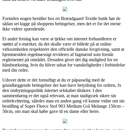
Forinden nogen bestiller hos en Brændgaard Textile butik bør de
sådan set kigge på shoppens betingelser, men det er for det meste
ikke videre spændende.
Et andet forslag kan være at tjekke om internet forhandleren er
støttet af e-mærket, da det skulle være et billede på at online
virksomheden respekterer den officielle danske lovgivning, samt at
hjemmesiden regelmæssigt revideres af fagmænd som forstår
reglementet på området. Desuden giver det dig mulighed for en
håndsrækning, hvis du bliver udsat for vanskeligheder i forbindelse
med din ordre.
Udover dette er det fornuftigt at du er påpasselig med de
grundlæggende betingelser der kan have betydning for ordren, fx
den ombytningspolitik internet selskabet tilsikrer. I den
sammenhæng er det også relevant, at man stadigvæk sikrer sin
ordrekvittering, således man en anden gang vil kunne vidne om sin
bestilling af Super Fleece Stof 903 Medium Grå Melange 150cm –
50cm, om man skal købe gave til en dame eller herre.