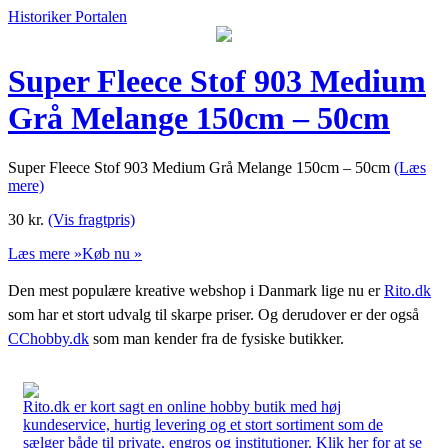
Historiker Portalen
Super Fleece Stof 903 Medium
Grå Melange 150cm – 50cm
Super Fleece Stof 903 Medium Grå Melange 150cm – 50cm
(Læs
mere)
30
kr.
(Vis fragtpris)
Læs mere »
Køb nu »
Den mest populære kreative webshop i Danmark lige nu er
Rito.dk
som har et stort udvalg til skarpe priser. Og derudover er der også
CChobby.dk
som man kender fra de fysiske butikker.
Rito.dk er kort sagt en online hobby butik med høj
kundeservice, hurtig levering og et stort sortiment som de
sælger både til private, engros og institutioner. Klik her for at se