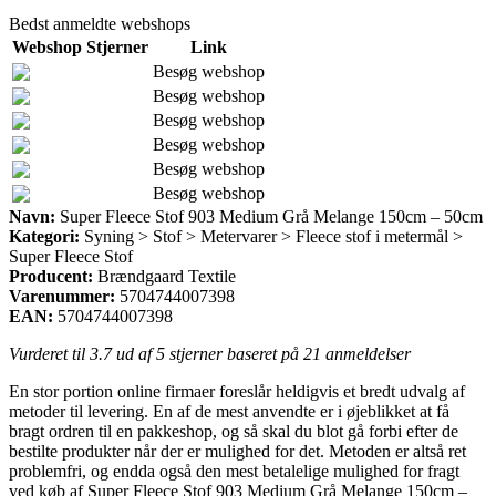
Bedst anmeldte webshops
Webshop
Stjerner
Link
Besøg webshop
Besøg webshop
Besøg webshop
Besøg webshop
Besøg webshop
Besøg webshop
Navn:
Super Fleece Stof 903 Medium Grå Melange 150cm – 50cm
Kategori:
Syning > Stof > Metervarer > Fleece stof i metermål >
Super Fleece Stof
Producent:
Brændgaard Textile
Varenummer:
5704744007398
EAN:
5704744007398
Vurderet til
3.7
ud af 5 stjerner baseret på
21
anmeldelser
En stor portion online firmaer foreslår heldigvis et bredt udvalg af
metoder til levering. En af de mest anvendte er i øjeblikket at få
bragt ordren til en pakkeshop, og så skal du blot gå forbi efter de
bestilte produkter når der er mulighed for det. Metoden er altså ret
problemfri, og endda også den mest betalelige mulighed for fragt
ved køb af Super Fleece Stof 903 Medium Grå Melange 150cm –