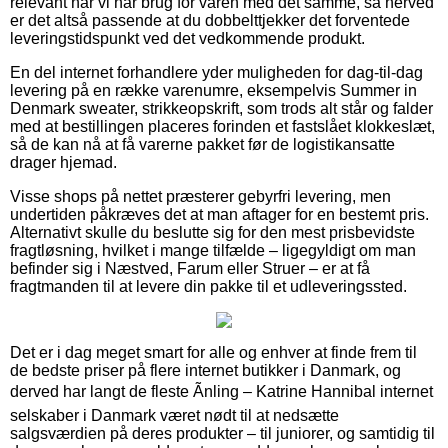
relevant når vi har brug for varen med det samme, så herved
er det altså passende at du dobbelttjekker det forventede
leveringstidspunkt ved det vedkommende produkt.
En del internet forhandlere yder muligheden for dag-til-dag
levering på en række varenumre, eksempelvis Summer in
Denmark sweater, strikkeopskrift, som trods alt står og falder
med at bestillingen placeres forinden et fastslået klokkeslæt,
så de kan nå at få varerne pakket før de logistikansatte
drager hjemad.
Visse shops på nettet præsterer gebyrfri levering, men
undertiden påkræves det at man aftager for en bestemt pris.
Alternativt skulle du beslutte sig for den mest prisbevidste
fragtløsning, hvilket i mange tilfælde – ligegyldigt om man
befinder sig i Næstved, Farum eller Struer – er at få
fragtmanden til at levere din pakke til et udleveringssted.
Det er i dag meget smart for alle og enhver at finde frem til
de bedste priser på flere internet butikker i Danmark, og
derved har langt de fleste Ãnling – Katrine Hannibal internet
selskaber i Danmark været nødt til at nedsætte
salgsværdien på deres produkter – til juniorer, og samtidig til