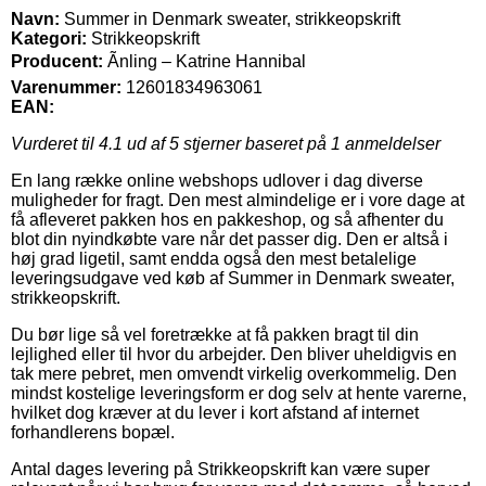
Navn:
Summer in Denmark sweater, strikkeopskrift
Kategori:
Strikkeopskrift
Producent:
Ãnling – Katrine Hannibal
Varenummer:
12601834963061
EAN:
Vurderet til
4.1
ud af 5 stjerner baseret på
1
anmeldelser
En lang række online webshops udlover i dag diverse
muligheder for fragt. Den mest almindelige er i vore dage at
få afleveret pakken hos en pakkeshop, og så afhenter du
blot din nyindkøbte vare når det passer dig. Den er altså i
høj grad ligetil, samt endda også den mest betalelige
leveringsudgave ved køb af Summer in Denmark sweater,
strikkeopskrift.
Du bør lige så vel foretrække at få pakken bragt til din
lejlighed eller til hvor du arbejder. Den bliver uheldigvis en
tak mere pebret, men omvendt virkelig overkommelig. Den
mindst kostelige leveringsform er dog selv at hente varerne,
hvilket dog kræver at du lever i kort afstand af internet
forhandlerens bopæl.
Antal dages levering på Strikkeopskrift kan være super