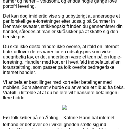
damer og herrer – voldsomt, og endda nogle gange love
portofri levering.
Det kan dog imidlertid vise sig udbytterigt at undersøge et
par forskellige e-forretninger efter udsalg på Summer in
Denmark sweater, strikkeopskrift inden du gennemfører din
handel, således at man er skråsikker på at skaffe sig den
bedste pris.
Du skal ikke desto mindre ikke overse, at ifald en internet
butik udlover deres varer for en udsalgspris som virker
ubegribelig lav, er det undertiden være et tegn på en fup e-
forretning. Handler med kort er i hvert fald indbefattet af en
foranstaltning, som passer på folk overfor bedrageriske
internet handler.
Vi anbefaler bestillinger med kort eller betalinger med
mobilen. Som alternativ burde du anvende et tilbud fra f.eks.
ViaBill, i tilfælde af at du hellere vil finansiere betalingen i
flere bidder.
Før folk køber på en Ãnling – Katrine Hannibal internet
forhandler behøver de i virkeligheden sætte sig ind i