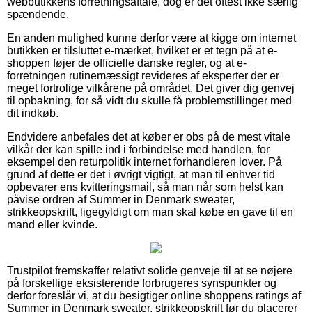
webbutikkens forretningsaftale, dog er det oftest ikke særlig
spændende.
En anden mulighed kunne derfor være at kigge om internet
butikken er tilsluttet e-mærket, hvilket er et tegn på at e-
shoppen føjer de officielle danske regler, og at e-
forretningen rutinemæssigt revideres af eksperter der er
meget fortrolige vilkårene på området. Det giver dig genvej
til opbakning, for så vidt du skulle få problemstillinger med
dit indkøb.
Endvidere anbefales det at køber er obs på de mest vitale
vilkår der kan spille ind i forbindelse med handlen, for
eksempel den returpolitik internet forhandleren lover. På
grund af dette er det i øvrigt vigtigt, at man til enhver tid
opbevarer ens kvitteringsmail, så man når som helst kan
påvise ordren af Summer in Denmark sweater,
strikkeopskrift, ligegyldigt om man skal købe en gave til en
mand eller kvinde.
Trustpilot fremskaffer relativt solide genveje til at se nøjere
på forskellige eksisterende forbrugeres synspunkter og
derfor foreslår vi, at du besigtiger online shoppens ratings af
Summer in Denmark sweater, strikkeopskrift før du placerer