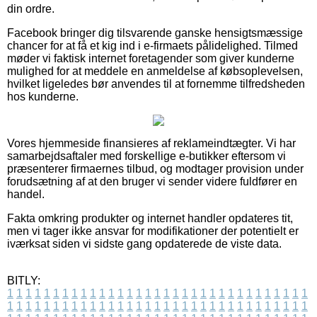
din ordre.
Facebook bringer dig tilsvarende ganske hensigtsmæssige
chancer for at få et kig ind i e-firmaets pålidelighed. Tilmed
møder vi faktisk internet foretagender som giver kunderne
mulighed for at meddele en anmeldelse af købsoplevelsen,
hvilket ligeledes bør anvendes til at fornemme tilfredsheden
hos kunderne.
Vores hjemmeside finansieres af reklameindtægter. Vi har
samarbejdsaftaler med forskellige e-butikker eftersom vi
præsenterer firmaernes tilbud, og modtager provision under
forudsætning af at den bruger vi sender videre fuldfører en
handel.
Fakta omkring produkter og internet handler opdateres tit,
men vi tager ikke ansvar for modifikationer der potentielt er
iværksat siden vi sidste gang opdaterede de viste data.
BITLY:
1
1
1
1
1
1
1
1
1
1
1
1
1
1
1
1
1
1
1
1
1
1
1
1
1
1
1
1
1
1
1
1
1
1
1
1
1
1
1
1
1
1
1
1
1
1
1
1
1
1
1
1
1
1
1
1
1
1
1
1
1
1
1
1
1
1