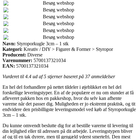
Besøg webshop
Besøg webshop
Besøg webshop
Besøg webshop
Besøg webshop
Besøg webshop
Navn:
Styroporkugle 3cm – 1 stk
Kategori:
Kreativ / DIY > Figurer & Former > Styropor
Producent:
Diverse
Varenummer:
5700137321034
EAN:
5700137321034
Vurderet til
4.4
ud af 5 stjerner baseret på
37
anmeldelser
En hel del forhandlere på nettet tildeler i øjeblikket en hel del
forskellige leveringstyper. En af de populære er nu om stunder at få
afleveret pakken hos en pakkeshop, hvor du selv kan afhente
varerne når det passer dig. Muligheden er jo ekstremt praktisk, og tit
endvidere den prisbilligste leveringsmodel ved køb af Styroporkugle
3cm – 1 stk.
Du kunne omvendt beslutte dig for at bestille varerne til levering til
din lejlighed eller til adressen på dit arbejde. Leveringstypen bliver
af og til en tak dyrere, men til gengæld yderst smertefri. Den mest