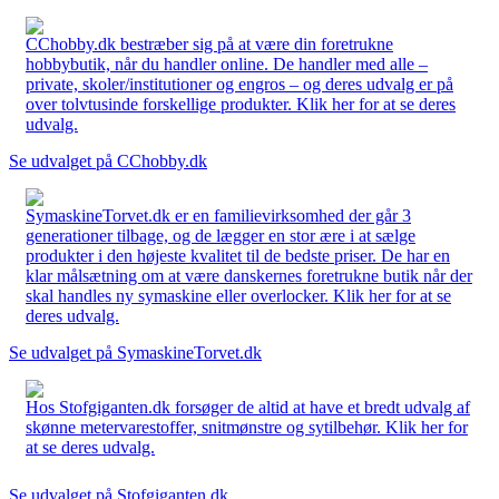
CChobby.dk bestræber sig på at være din foretrukne
hobbybutik, når du handler online. De handler med alle –
private, skoler/institutioner og engros – og deres udvalg er på
over tolvtusinde forskellige produkter. Klik her for at se deres
udvalg.
Se udvalget på CChobby.dk
SymaskineTorvet.dk er en familievirksomhed der går 3
generationer tilbage, og de lægger en stor ære i at sælge
produkter i den højeste kvalitet til de bedste priser. De har en
klar målsætning om at være danskernes foretrukne butik når der
skal handles ny symaskine eller overlocker. Klik her for at se
deres udvalg.
Se udvalget på SymaskineTorvet.dk
Hos Stofgiganten.dk forsøger de altid at have et bredt udvalg af
skønne metervarestoffer, snitmønstre og sytilbehør. Klik her for
at se deres udvalg.
Se udvalget på Stofgiganten.dk