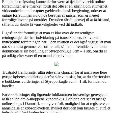
En nemmere løsning kunne derfor være at tjekke hvorvidt online
forretningen er e-mærket, fordi det ofte er en sikring om at internet
virksomheden understøtter gældende dansk lovgivning, udover at
online forretningen nu og da besøges af jurister som er meget
fortrolige lovene på området. Desuden får du genvej til at få bistand,
såfremt du skulle få vanskeligheder ved dit indkøb.
Ligeså er det fornuftigt at man er klar over de væsentligste
retningslinjer der har indvirkning på transaktionen, fx hvilken
byttepolitik forretningen har. I den relation er det også vigtigt, at man
når som helst gemmer ens ordremail, så man i fremtiden vil kunne
dokumentere sin bestilling af Styroporkugle 3cm – 1 stk, om du er
på udkig efter varer til en mand eller kvinde.
Trustpilot frembringer ultra relevante chancer for at analysere flere
øvrige køberes omtaler og derfor slår vi et slag for, at du efterforsker
e-butikkens vurderinger af Styroporkugle 3cm – 1 stk forinden du
handler.
Facebook bringer dig lignende fuldkommen troværdige genveje til
at få en idé om e-shoppens kundefokus. Foruden det ser vi mange
online shops i Danmark som giver folk mulighed for at registrere en
anmeldelse af købsoplevelsen, hvilket desuden kan bruges til at få et
indtryk af tilfredsheden hos kunderne.