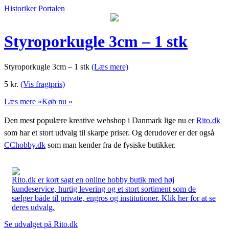
Historiker Portalen
Styroporkugle 3cm – 1 stk
Styroporkugle 3cm – 1 stk
(Læs mere)
5
kr.
(Vis fragtpris)
Læs mere »
Køb nu »
Den mest populære kreative webshop i Danmark lige nu er
Rito.dk
som har et stort udvalg til skarpe priser. Og derudover er der også
CChobby.dk
som man kender fra de fysiske butikker.
Rito.dk er kort sagt en online hobby butik med høj
kundeservice, hurtig levering og et stort sortiment som de
sælger både til private, engros og institutioner. Klik her for at se
deres udvalg.
Se udvalget på Rito.dk