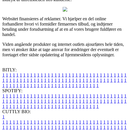
Websitet finansieres af reklamer. Vi hjælper en del online
forhandlere hvori vi formidler firmaernes tilbud, og indtjener
betaling under forudsætning af at en af vores brugere fuldfører en
handel.
Viden angående produkter og internet outlets ajourføres hele tiden,
men vi ønsker ikke at tage ansvar for ændringer der eventuelt er
foretaget efter sidste opdatering af hjemmesidens oplysninger.
BITLY:
1
1
1
1
1
1
1
1
1
1
1
1
1
1
1
1
1
1
1
1
1
1
1
1
1
1
1
1
1
1
1
1
1
1
1
1
1
1
1
1
1
1
1
1
1
1
1
1
1
1
1
1
1
1
1
1
1
1
1
1
1
1
1
1
1
1
1
1
1
1
1
1
1
1
1
1
1
1
1
1
1
1
1
1
1
1
1
1
1
1
1
1
1
1
1
1
1
1
1
1
SPOTIFY:
1
1
1
1
1
1
1
1
1
1
1
1
1
1
1
1
1
1
1
1
1
1
1
1
1
1
1
1
1
1
1
1
1
1
1
1
1
1
1
1
1
1
1
1
1
1
1
1
1
1
1
1
1
1
1
1
1
1
1
1
1
1
1
1
1
1
1
1
1
1
1
1
1
1
1
1
1
1
1
1
1
1
1
1
1
1
1
1
1
1
1
1
1
1
1
1
1
1
1
1
CUTTLY BIO:
1
1
1
1
1
1
1
1
1
1
1
1
1
1
1
1
1
1
1
1
1
1
1
1
1
1
1
1
1
1
1
1
1
1
1
1
1
1
1
1
1
1
1
1
1
1
1
1
1
1
1
1
1
1
1
1
1
1
1
1
1
1
1
1
1
1
1
1
1
1
1
1
1