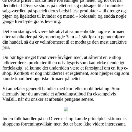
de bedste priser i blandt flere forretninger på nettet, og for det har
flertallet af Diverse shops på nettet set sig nødsaget til at mindske
salgsværdien på specielt deres bedst i test produkter – til drenge og
piger, og ligeledes til kvinder og mænd – kolossalt, og endda nogle
gange frembyde gratis levering.
Det kan stadigvæk være lukrativt at sammenholde nogle e-firmaer
efter rabatkoder på Styroporkugle 3cm – 1 stk før du gennemfører
din handel, så du er velinformeret til at modtage den mest attraktive
pris.
Du bør lige meget hvad være årvågen med, at såfremt en e-shop
udlover deres produkter til en udsalgspris som kan virke uendeligt
fordelagtig, så kunne det undertiden være et faresignal om en fup e-
shop. Kortkøb er dog inkluderet i et reglement, som hjælper dig som
kunde imod bedrageriske firmaer på nettet.
Vi anbefaler generelt handler med kort eller mobilbetaling. Som
alternativ bør du anvende et afbetalingstilbud fra eksempelvis
ViaBill, når du ønsker at afbetale pengene senere.
Inden folk handler på en Diverse shop kan de principielt skimme e-
shoppens forretningsvilkår, men det er bare ikke videre interessant.