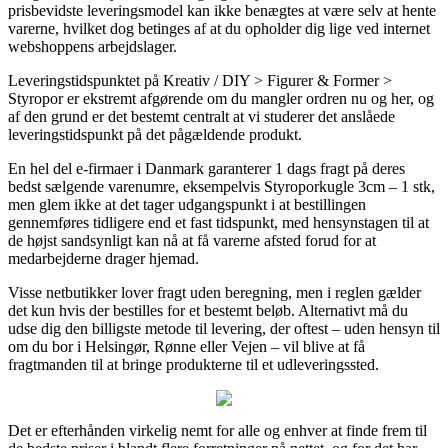
prisbevidste leveringsmodel kan ikke benægtes at være selv at hente
varerne, hvilket dog betinges af at du opholder dig lige ved internet
webshoppens arbejdslager.
Leveringstidspunktet på Kreativ / DIY > Figurer & Former >
Styropor er ekstremt afgørende om du mangler ordren nu og her, og
af den grund er det bestemt centralt at vi studerer det anslåede
leveringstidspunkt på det pågældende produkt.
En hel del e-firmaer i Danmark garanterer 1 dags fragt på deres
bedst sælgende varenumre, eksempelvis Styroporkugle 3cm – 1 stk,
men glem ikke at det tager udgangspunkt i at bestillingen
gennemføres tidligere end et fast tidspunkt, med hensynstagen til at
de højst sandsynligt kan nå at få varerne afsted forud for at
medarbejderne drager hjemad.
Visse netbutikker lover fragt uden beregning, men i reglen gælder
det kun hvis der bestilles for et bestemt beløb. Alternativt må du
udse dig den billigste metode til levering, der oftest – uden hensyn til
om du bor i Helsingør, Rønne eller Vejen – vil blive at få
fragtmanden til at bringe produkterne til et udleveringssted.
Det er efterhånden virkelig nemt for alle og enhver at finde frem til