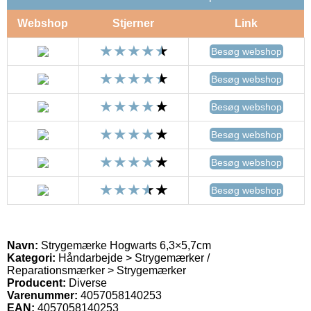
Webshop
Stjerner
Link
Besøg webshop
Besøg webshop
Besøg webshop
Besøg webshop
Besøg webshop
Besøg webshop
Navn:
Strygemærke Hogwarts 6,3×5,7cm
Kategori:
Håndarbejde > Strygemærker /
Reparationsmærker > Strygemærker
Producent:
Diverse
Varenummer:
4057058140253
EAN:
4057058140253