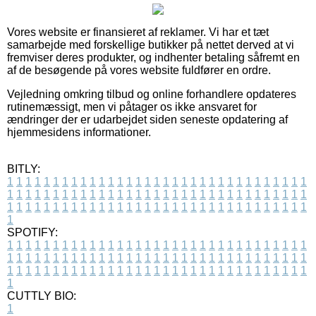
Vores website er finansieret af reklamer. Vi har et tæt
samarbejde med forskellige butikker på nettet derved at vi
fremviser deres produkter, og indhenter betaling såfremt en
af de besøgende på vores website fuldfører en ordre.
Vejledning omkring tilbud og online forhandlere opdateres
rutinemæssigt, men vi påtager os ikke ansvaret for
ændringer der er udarbejdet siden seneste opdatering af
hjemmesidens informationer.
BITLY:
1
1
1
1
1
1
1
1
1
1
1
1
1
1
1
1
1
1
1
1
1
1
1
1
1
1
1
1
1
1
1
1
1
1
1
1
1
1
1
1
1
1
1
1
1
1
1
1
1
1
1
1
1
1
1
1
1
1
1
1
1
1
1
1
1
1
1
1
1
1
1
1
1
1
1
1
1
1
1
1
1
1
1
1
1
1
1
1
1
1
1
1
1
1
1
1
1
1
1
1
SPOTIFY:
1
1
1
1
1
1
1
1
1
1
1
1
1
1
1
1
1
1
1
1
1
1
1
1
1
1
1
1
1
1
1
1
1
1
1
1
1
1
1
1
1
1
1
1
1
1
1
1
1
1
1
1
1
1
1
1
1
1
1
1
1
1
1
1
1
1
1
1
1
1
1
1
1
1
1
1
1
1
1
1
1
1
1
1
1
1
1
1
1
1
1
1
1
1
1
1
1
1
1
1
CUTTLY BIO:
1