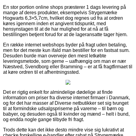
En stor portion online shops præsterer 1 dags levering på
mange af deres produkter, eksempelvis Strygemærke
Hogwarts 6,3×5,7cm, hvilket dog regnes ud fra at ordren
køres igennem inden et angivent tidspunkt, med
hensynstagen til at de har mulighed for at nå at få
bestillingen betjent forud for at de lageransatte tager hjem.
En række internet webshops byder på fragt uden betaling,
men for det meste kun ifald man bestiller for en fastsat sum.
Desuden burde man overveje den mest letkøbte
leveringsmetode, som gerne – uafhængig om man er nær
Næstved, Svendborg eller Bramming – er at få fragtfirmaet til
at køre ordren til et afhentningssted.
Det er rigtig enkelt for almindelige dødelige at finde
information om priser fra diverse internet firmaer i Danmark,
og for det har masser af Diverse netbutikker set sig tvunget
til at formindske udsalgspriserne på varerne – til børn og
babyer, og desuden også til kvinder og mænd – helt i bund,
og endda nogle gange tilbyde fri fragt.
Trods dette kan det ikke desto mindre vise sig lukrativt at
checke forskellige e-handler efter rabat på Strygemærke