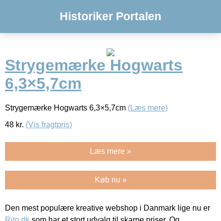
Historiker Portalen
Strygemærke Hogwarts
6,3×5,7cm
Strygemærke Hogwarts 6,3×5,7cm
(Læs mere)
48
kr.
(Vis fragtpris)
Læs mere »
Køb nu »
Den mest populære kreative webshop i Danmark lige nu er
Rito.dk
som har et stort udvalg til skarpe priser. Og