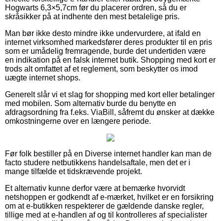
Hogwarts 6,3×5,7cm før du placerer ordren, så du er
skråsikker på at indhente den mest betalelige pris.
Man bør ikke desto mindre ikke undervurdere, at ifald en
internet virksomhed markedsfører deres produkter til en pris
som er umådelig fremragende, burde det undertiden være
en indikation på en falsk internet butik. Shopping med kort er
trods alt omfattet af et reglement, som beskytter os imod
uægte internet shops.
Generelt slår vi et slag for shopping med kort eller betalinger
med mobilen. Som alternativ burde du benytte en
afdragsordning fra f.eks. ViaBill, såfremt du ønsker at dække
omkostningerne over en længere periode.
Før folk bestiller på en Diverse internet handler kan man de
facto studere netbutikkens handelsaftale, men det er i
mange tilfælde et tidskrævende projekt.
Et alternativ kunne derfor være at bemærke hvorvidt
netshoppen er godkendt af e-mærket, hvilket er en forsikring
om at e-butikken respekterer de gældende danske regler,
tillige med at e-handlen af og til kontrolleres af specialister