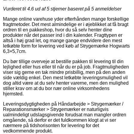
Vurderet til
4.6
ud af 5 stjerner baseret på
5
anmeldelser
Mange online varehuse yder efterhånden mange forskellige
fragtmetoder. Det mest almindelige er i øjeblikket at få bragt
ordren til en pakkeshop, hvor du så selv henter dine
produkter når det passer ind i din kalender. Fragttypen er
altså i høj grad let, og mange gange endvidere den mest
letkøbte form for levering ved køb af Strygemærke Hogwarts
6,3×5,7cm.
Du bør tillige overveje at bestille pakken til levering til din
lejlighed eller hus eller til når du er på job. Fragtmuligheden
viser sig gerne en tak mindre prisbillig, men på den anden
side vældig enkel. Den mest letkøbte leveringsmulighed vil
dog altid være at du selv henter varerne, men den mulighed
stiller krav om at du bor nær online virksomhedens
hjemsted.
Leveringsdygtigheden på Håndarbejde > Strygemærker /
Reparationsmærker > Strygemærker er naturligvis
ualmindeligt udslagsgivende forudsat man mangler ordren
omgående, så derfor er det fuldkommen klogt at vi ser
nærmere på tidshorisonten for levering for det
vedkommende produkt.