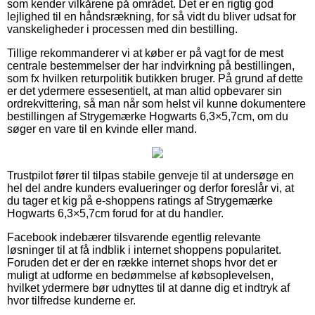
som kender vilkårene på området. Det er en rigtig god
lejlighed til en håndsrækning, for så vidt du bliver udsat for
vanskeligheder i processen med din bestilling.
Tillige rekommanderer vi at køber er på vagt for de mest
centrale bestemmelser der har indvirkning på bestillingen,
som fx hvilken returpolitik butikken bruger. På grund af dette
er det ydermere essesentielt, at man altid opbevarer sin
ordrekvittering, så man når som helst vil kunne dokumentere
bestillingen af Strygemærke Hogwarts 6,3×5,7cm, om du
søger en vare til en kvinde eller mand.
Trustpilot fører til tilpas stabile genveje til at undersøge en
hel del andre kunders evalueringer og derfor foreslår vi, at
du tager et kig på e-shoppens ratings af Strygemærke
Hogwarts 6,3×5,7cm forud for at du handler.
Facebook indebærer tilsvarende egentlig relevante
løsninger til at få indblik i internet shoppens popularitet.
Foruden det er der en række internet shops hvor det er
muligt at udforme en bedømmelse af købsoplevelsen,
hvilket ydermere bør udnyttes til at danne dig et indtryk af
hvor tilfredse kunderne er.