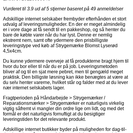
Vurderet til
3.9
ud af 5 stjerner baseret på
49
anmeldelser
Adskillige internet selskaber frembyder efterhånden et stort
udvalg af leveringsmuligheder. En der er meget almindelig
er i vore dage at få sendt til en pakkeshop, og så henter du
bare de købte varer når du har lyst. Denne er nemlig
ekstremt nem, samt ofte ydermere den prisbilligste
leveringstype ved køb af Strygemærke Blomst Lyserød
4,5x4cm.
Du kunne ydermere overveje at få produkterne bragt hjem til
hvor du bor eller til når du er på job. Leveringsmetoden
bliver af og til en sjat mere pebret, men til gengæld meget
praktisk. Den billigste løsning kan ikke benægtes at være at
du selv henter varerne, hvilket står og falder med at du lever
nær internet selskabets lager.
Fragtperioden på Håndarbejde > Strygemærker /
Reparationsmærker > Strygemærker er naturligvis virkelig
vigtig såfremt vi mangler din ordre lige om lidt, og med det
formål er det naturligvis fornuftigt at du besigtiger
leveringstiden for det relevante produkt.
Adskillige internet butikker byder på muligheden for dag-til-