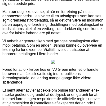
sig den bedste pris.
Man bør dog ikke overse, at når en forretning på nettet
annoncerer bedst i test varer til en udsalgspris som kan ses
som grænseløst fordelagtig, så er det ofte være en indikation
på en uoprigtig e-forretning. Bestillinger med betalingskort er
trods alt omsluttet af en vedtægt, der dækker dig som kunde
overfor falske forhandlere på nettet.
Vi anbefaler generelt køb med gængse betalingskort eller
mobilbetaling. Som en anden løsning kunne du overveje en
løsning fra for eksempel ViaBill, hvis du tilstræber at
honorere betalingen i flere bidder.
Forud for at folk køber hos en VJ Green internet forhandler
behøver man faktisk sætte sig ind i e-butikkens
forretningsaftale, det er dog mange gange ikke videre
spændende.
Et nemt alternativ er at tjekke om online forhandleren er e-
mærke godkendt, grundet at det typisk er en garanti for at
internet forretningen respekterer de officielle regler, udover
at hjemmesiden tit kontrolleres af eksperter der er inde i