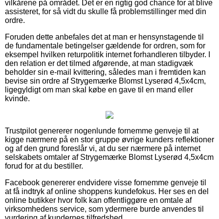
vilkårene på området. Det er en rigtig god chance for at blive
assisteret, for så vidt du skulle få problemstillinger med din
ordre.
Foruden dette anbefales det at man er hensynstagende til
de fundamentale betingelser gældende for ordren, som for
eksempel hvilken returpolitik internet forhandleren tilbyder. I
den relation er det tilmed afgørende, at man stadigvæk
beholder sin e-mail kvittering, således man i fremtiden kan
bevise sin ordre af Strygemærke Blomst Lyserød 4,5x4cm,
ligegyldigt om man skal købe en gave til en mand eller
kvinde.
Trustpilot genererer nogenlunde fornemme genveje til at
kigge nærmere på en stor gruppe øvrige kunders reflektioner
og af den grund foreslår vi, at du ser nærmere på internet
selskabets omtaler af Strygemærke Blomst Lyserød 4,5x4cm
forud for at du bestiller.
Facebook genererer endvidere visse fornemme genveje til
at få indtryk af online shoppens kundefokus. Her ses en del
online butikker hvor folk kan offentliggøre en omtale af
virksomhedens service, som ydermere burde anvendes til
vurdering af kundernes tilfredshed.