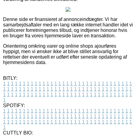
Denne side er finansieret af annonceindtægter. Vi har
samarbejdsaftaler med en lang række internet handler idet vi
publicerer forretningernes tilbud, og indtjener honorar hvis
en bruger fra vores hjemmeside laver en transaktion.
Orientering omkring varer og online shops ajourføres
hyppigt, men vi ønsker ikke at blive stillet ansvarlig for
rettelser der eventuelt er udført efter seneste opdatering af
hjemmesidens data.
BITLY:
1
1
1
1
1
1
1
1
1
1
1
1
1
1
1
1
1
1
1
1
1
1
1
1
1
1
1
1
1
1
1
1
1
1
1
1
1
1
1
1
1
1
1
1
1
1
1
1
1
1
1
1
1
1
1
1
1
1
1
1
1
1
1
1
1
1
1
1
1
1
1
1
1
1
1
1
1
1
1
1
1
1
1
1
1
1
1
1
1
1
1
1
1
1
1
1
1
1
1
1
SPOTIFY:
1
1
1
1
1
1
1
1
1
1
1
1
1
1
1
1
1
1
1
1
1
1
1
1
1
1
1
1
1
1
1
1
1
1
1
1
1
1
1
1
1
1
1
1
1
1
1
1
1
1
1
1
1
1
1
1
1
1
1
1
1
1
1
1
1
1
1
1
1
1
1
1
1
1
1
1
1
1
1
1
1
1
1
1
1
1
1
1
1
1
1
1
1
1
1
1
1
1
1
1
CUTTLY BIO: