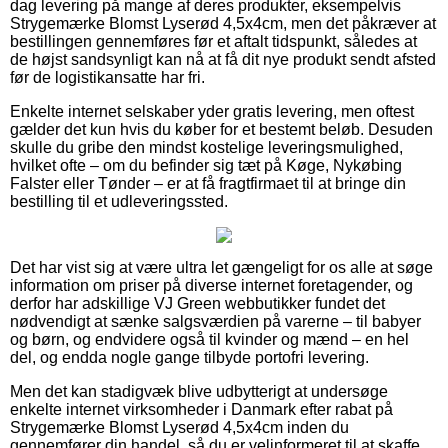
dag levering på mange af deres produkter, eksempelvis
Strygemærke Blomst Lyserød 4,5x4cm, men det påkræver at
bestillingen gennemføres før et aftalt tidspunkt, således at
de højst sandsynligt kan nå at få dit nye produkt sendt afsted
før de logistikansatte har fri.
Enkelte internet selskaber yder gratis levering, men oftest
gælder det kun hvis du køber for et bestemt beløb. Desuden
skulle du gribe den mindst kostelige leveringsmulighed,
hvilket ofte – om du befinder sig tæt på Køge, Nykøbing
Falster eller Tønder – er at få fragtfirmaet til at bringe din
bestilling til et udleveringssted.
Det har vist sig at være ultra let gængeligt for os alle at søge
information om priser på diverse internet foretagender, og
derfor har adskillige VJ Green webbutikker fundet det
nødvendigt at sænke salgsværdien på varerne – til babyer
og børn, og endvidere også til kvinder og mænd – en hel
del, og endda nogle gange tilbyde portofri levering.
Men det kan stadigvæk blive udbytterigt at undersøge
enkelte internet virksomheder i Danmark efter rabat på
Strygemærke Blomst Lyserød 4,5x4cm inden du
gennemfører din handel, så du er velinformeret til at skaffe