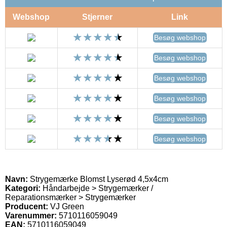
Webshop
Stjerner
Link
Besøg webshop
Besøg webshop
Besøg webshop
Besøg webshop
Besøg webshop
Besøg webshop
Navn:
Strygemærke Blomst Lyserød 4,5x4cm
Kategori:
Håndarbejde > Strygemærker /
Reparationsmærker > Strygemærker
Producent:
VJ Green
Varenummer:
5710116059049
EAN:
5710116059049