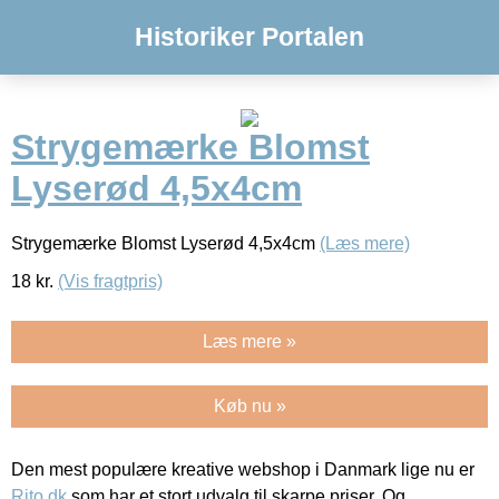
Historiker Portalen
Strygemærke Blomst
Lyserød 4,5x4cm
Strygemærke Blomst Lyserød 4,5x4cm
(Læs mere)
18
kr.
(Vis fragtpris)
Læs mere »
Køb nu »
Den mest populære kreative webshop i Danmark lige nu er
Rito.dk
som har et stort udvalg til skarpe priser. Og