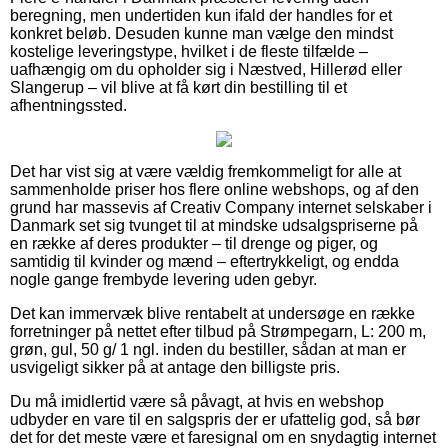
beregning, men undertiden kun ifald der handles for et
konkret beløb. Desuden kunne man vælge den mindst
kostelige leveringstype, hvilket i de fleste tilfælde –
uafhængig om du opholder sig i Næstved, Hillerød eller
Slangerup – vil blive at få kørt din bestilling til et
afhentningssted.
Det har vist sig at være vældig fremkommeligt for alle at
sammenholde priser hos flere online webshops, og af den
grund har massevis af Creativ Company internet selskaber i
Danmark set sig tvunget til at mindske udsalgspriserne på
en række af deres produkter – til drenge og piger, og
samtidig til kvinder og mænd – eftertrykkeligt, og endda
nogle gange frembyde levering uden gebyr.
Det kan immervæk blive rentabelt at undersøge en række
forretninger på nettet efter tilbud på Strømpegarn, L: 200 m,
grøn, gul, 50 g/ 1 ngl. inden du bestiller, sådan at man er
usvigeligt sikker på at antage den billigste pris.
Du må imidlertid være så påvagt, at hvis en webshop
udbyder en vare til en salgspris der er ufattelig god, så bør
det for det meste være et faresignal om en snydagtig internet