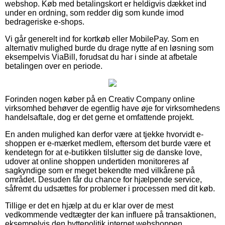
webshop. Køb med betalingskort er heldigvis dækket ind
under en ordning, som redder dig som kunde imod
bedrageriske e-shops.
Vi går generelt ind for kortkøb eller MobilePay. Som en
alternativ mulighed burde du drage nytte af en løsning som
eksempelvis ViaBill, forudsat du har i sinde at afbetale
betalingen over en periode.
Forinden nogen køber på en Creativ Company online
virksomhed behøver de egentlig have øje for virksomhedens
handelsaftale, dog er det gerne et omfattende projekt.
En anden mulighed kan derfor være at tjekke hvorvidt e-
shoppen er e-mærket medlem, eftersom det burde være et
kendetegn for at e-butikken tilslutter sig de danske love,
udover at online shoppen undertiden monitoreres af
sagkyndige som er meget bekendte med vilkårene på
området. Desuden får du chance for hjælpende service,
såfremt du udsættes for problemer i processen med dit køb.
Tillige er det en hjælp at du er klar over de mest
vedkommende vedtægter der kan influere på transaktionen,
eksempelvis den byttepolitik internet webshoppen