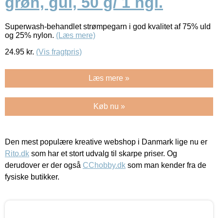
grøn, gul, 50 g/ 1 ngl.
Superwash-behandlet strømpegarn i god kvalitet af 75% uld
og 25% nylon.
(Læs mere)
24.95
kr.
(Vis fragtpris)
Læs mere »
Køb nu »
Den mest populære kreative webshop i Danmark lige nu er
Rito.dk
som har et stort udvalg til skarpe priser. Og
derudover er der også
CChobby.dk
som man kender fra de
fysiske butikker.