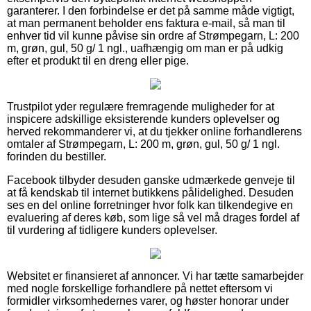
garanterer. I den forbindelse er det på samme måde vigtigt,
at man permanent beholder ens faktura e-mail, så man til
enhver tid vil kunne påvise sin ordre af Strømpegarn, L: 200
m, grøn, gul, 50 g/ 1 ngl., uafhængig om man er på udkig
efter et produkt til en dreng eller pige.
Trustpilot yder regulære fremragende muligheder for at
inspicere adskillige eksisterende kunders oplevelser og
herved rekommanderer vi, at du tjekker online forhandlerens
omtaler af Strømpegarn, L: 200 m, grøn, gul, 50 g/ 1 ngl.
forinden du bestiller.
Facebook tilbyder desuden ganske udmærkede genveje til
at få kendskab til internet butikkens pålidelighed. Desuden
ses en del online forretninger hvor folk kan tilkendegive en
evaluering af deres køb, som lige så vel må drages fordel af
til vurdering af tidligere kunders oplevelser.
Websitet er finansieret af annoncer. Vi har tætte samarbejder
med nogle forskellige forhandlere på nettet eftersom vi
formidler virksomhedernes varer, og høster honorar under