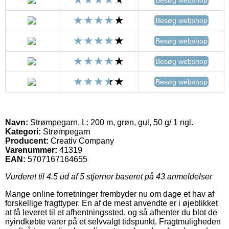
Besøg webshop
Besøg webshop
Besøg webshop
Besøg webshop
Navn:
Strømpegarn, L: 200 m, grøn, gul, 50 g/ 1 ngl.
Kategori:
Strømpegarn
Producent:
Creativ Company
Varenummer:
41319
EAN:
5707167164655
Vurderet til
4.5
ud af 5 stjerner baseret på
43
anmeldelser
Mange online forretninger frembyder nu om dage et hav af
forskellige fragttyper. En af de mest anvendte er i øjeblikket
at få leveret til et afhentningssted, og så afhenter du blot de
nyindkøbte varer på et selvvalgt tidspunkt. Fragtmuligheden