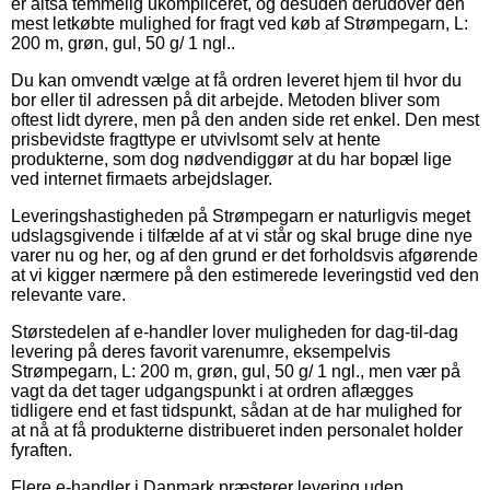
er altså temmelig ukompliceret, og desuden derudover den
mest letkøbte mulighed for fragt ved køb af Strømpegarn, L:
200 m, grøn, gul, 50 g/ 1 ngl..
Du kan omvendt vælge at få ordren leveret hjem til hvor du
bor eller til adressen på dit arbejde. Metoden bliver som
oftest lidt dyrere, men på den anden side ret enkel. Den mest
prisbevidste fragttype er utvivlsomt selv at hente
produkterne, som dog nødvendiggør at du har bopæl lige
ved internet firmaets arbejdslager.
Leveringshastigheden på Strømpegarn er naturligvis meget
udslagsgivende i tilfælde af at vi står og skal bruge dine nye
varer nu og her, og af den grund er det forholdsvis afgørende
at vi kigger nærmere på den estimerede leveringstid ved den
relevante vare.
Størstedelen af e-handler lover muligheden for dag-til-dag
levering på deres favorit varenumre, eksempelvis
Strømpegarn, L: 200 m, grøn, gul, 50 g/ 1 ngl., men vær på
vagt da det tager udgangspunkt i at ordren aflægges
tidligere end et fast tidspunkt, sådan at de har mulighed for
at nå at få produkterne distribueret inden personalet holder
fyraften.
Flere e-handler i Danmark præsterer levering uden