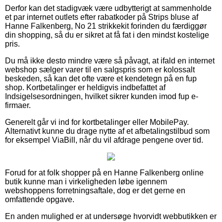
Derfor kan det stadigvæk være udbytterigt at sammenholde
et par internet outlets efter rabatkoder på Strips bluse af
Hanne Falkenberg, No 21 strikkekit forinden du færdiggør
din shopping, så du er sikret at få fat i den mindst kostelige
pris.
Du må ikke desto mindre være så påvagt, at ifald en internet
webshop sælger varer til en salgspris som er kolossalt
beskeden, så kan det ofte være et kendetegn på en fup
shop. Kortbetalinger er heldigvis indbefattet af
Indsigelsesordningen, hvilket sikrer kunden imod fup e-
firmaer.
Generelt går vi ind for kortbetalinger eller MobilePay.
Alternativt kunne du drage nytte af et afbetalingstilbud som
for eksempel ViaBill, når du vil afdrage pengene over tid.
Forud for at folk shopper på en Hanne Falkenberg online
butik kunne man i virkeligheden løbe igennem
webshoppens forretningsaftale, dog er det gerne en
omfattende opgave.
En anden mulighed er at undersøge hvorvidt webbutikken er