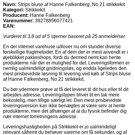
Navn:
Strips bluse af Hanne Falkenberg, No 21 strikkekit
Kategori:
Strikkekit
Producent:
Hanne Falkenberg
Varenummer:
39278856077421
EAN:
Vurderet til
3.8
ud af 5 stjerner baseret på
25
anmeldelser
En del internet varehuse udlover nu om stunder diverse
forskellige fragtmetoder. En af dem der er mest anvendt er i
øjeblikket pakkeshops, fordi du dermed nemt kan hente
produkterne når der er mulighed for det. Leveringsformen er
nemlig ualmindeligt gnidningsløs, og endda ligeledes den
mest prisbevidste løsning til levering ved køb af Strips bluse
af Hanne Falkenberg, No 21 strikkekit.
Du bør ydermere prøve at få det leveret til dit hus eller til dit
arbejdes adresse. Leveringstypen bliver tit en tak mere
bekostelig, men tillige særligt let. Den mest prisbevidste
leveringsversion kan ikke benægtes at være selv at hente
produkterne, men det afhænger af at du fysisk befinder dig
nær internet forretningens adresse.
Leveringshastigheden på Strikkekit er jo ualmindeligt
relevant såfremt du behøver varerne om få sekunder, og af