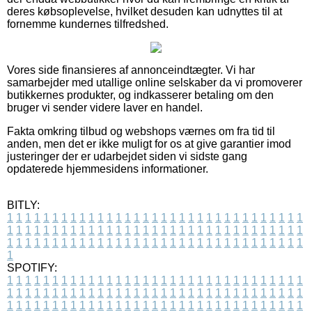
deres købsoplevelse, hvilket desuden kan udnyttes til at
fornemme kundernes tilfredshed.
Vores side finansieres af annonceindtægter. Vi har
samarbejder med utallige online selskaber da vi promoverer
butikkernes produkter, og indkasserer betaling om den
bruger vi sender videre laver en handel.
Fakta omkring tilbud og webshops værnes om fra tid til
anden, men det er ikke muligt for os at give garantier imod
justeringer der er udarbejdet siden vi sidste gang
opdaterede hjemmesidens informationer.
BITLY:
1
1
1
1
1
1
1
1
1
1
1
1
1
1
1
1
1
1
1
1
1
1
1
1
1
1
1
1
1
1
1
1
1
1
1
1
1
1
1
1
1
1
1
1
1
1
1
1
1
1
1
1
1
1
1
1
1
1
1
1
1
1
1
1
1
1
1
1
1
1
1
1
1
1
1
1
1
1
1
1
1
1
1
1
1
1
1
1
1
1
1
1
1
1
1
1
1
1
1
1
SPOTIFY:
1
1
1
1
1
1
1
1
1
1
1
1
1
1
1
1
1
1
1
1
1
1
1
1
1
1
1
1
1
1
1
1
1
1
1
1
1
1
1
1
1
1
1
1
1
1
1
1
1
1
1
1
1
1
1
1
1
1
1
1
1
1
1
1
1
1
1
1
1
1
1
1
1
1
1
1
1
1
1
1
1
1
1
1
1
1
1
1
1
1
1
1
1
1
1
1
1
1
1