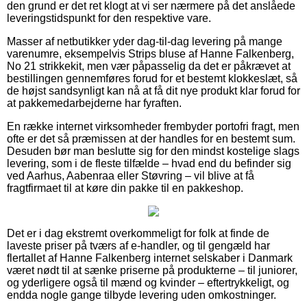
den grund er det ret klogt at vi ser nærmere på det anslåede
leveringstidspunkt for den respektive vare.
Masser af netbutikker yder dag-til-dag levering på mange
varenumre, eksempelvis Strips bluse af Hanne Falkenberg,
No 21 strikkekit, men vær påpasselig da det er påkrævet at
bestillingen gennemføres forud for et bestemt klokkeslæt, så
de højst sandsynligt kan nå at få dit nye produkt klar forud for
at pakkemedarbejderne har fyraften.
En række internet virksomheder frembyder portofri fragt, men
ofte er det så præmissen at der handles for en bestemt sum.
Desuden bør man beslutte sig for den mindst kostelige slags
levering, som i de fleste tilfælde – hvad end du befinder sig
ved Aarhus, Aabenraa eller Støvring – vil blive at få
fragtfirmaet til at køre din pakke til en pakkeshop.
Det er i dag ekstremt overkommeligt for folk at finde de
laveste priser på tværs af e-handler, og til gengæld har
flertallet af Hanne Falkenberg internet selskaber i Danmark
været nødt til at sænke priserne på produkterne – til juniorer,
og yderligere også til mænd og kvinder – eftertrykkeligt, og
endda nogle gange tilbyde levering uden omkostninger.