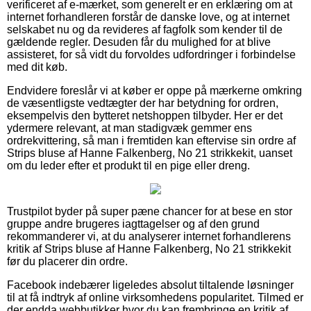
verificeret af e-mærket, som generelt er en erklæring om at
internet forhandleren forstår de danske love, og at internet
selskabet nu og da revideres af fagfolk som kender til de
gældende regler. Desuden får du mulighed for at blive
assisteret, for så vidt du forvoldes udfordringer i forbindelse
med dit køb.
Endvidere foreslår vi at køber er oppe på mærkerne omkring
de væsentligste vedtægter der har betydning for ordren,
eksempelvis den bytteret netshoppen tilbyder. Her er det
ydermere relevant, at man stadigvæk gemmer ens
ordrekvittering, så man i fremtiden kan eftervise sin ordre af
Strips bluse af Hanne Falkenberg, No 21 strikkekit, uanset
om du leder efter et produkt til en pige eller dreng.
Trustpilot byder på super pæne chancer for at bese en stor
gruppe andre brugeres iagttagelser og af den grund
rekommanderer vi, at du analyserer internet forhandlerens
kritik af Strips bluse af Hanne Falkenberg, No 21 strikkekit
før du placerer din ordre.
Facebook indebærer ligeledes absolut tiltalende løsninger
til at få indtryk af online virksomhedens popularitet. Tilmed er
der endda webbutikker hvor du kan frembringe en kritik af