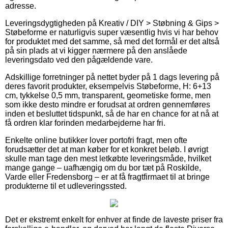
adresse.
Leveringsdygtigheden på Kreativ / DIY > Støbning & Gips >
Støbeforme er naturligvis super væsentlig hvis vi har behov
for produktet med det samme, så med det formål er det altså
på sin plads at vi kigger nærmere på den anslåede
leveringsdato ved den pågældende vare.
Adskillige forretninger på nettet byder på 1 dags levering på
deres favorit produkter, eksempelvis Støbeforme, H: 6+13
cm, tykkelse 0,5 mm, transparent, geometiske forme, men
som ikke desto mindre er forudsat at ordren gennemføres
inden et besluttet tidspunkt, så de har en chance for at nå at
få ordren klar forinden medarbejderne har fri.
Enkelte online butikker lover portofri fragt, men ofte
forudsætter det at man køber for et konkret beløb. I øvrigt
skulle man tage den mest letkøbte leveringsmåde, hvilket
mange gange – uafhængig om du bor tæt på Roskilde,
Varde eller Fredensborg – er at få fragtfirmaet til at bringe
produkterne til et udleveringssted.
Det er ekstremt enkelt for enhver at finde de laveste priser fra