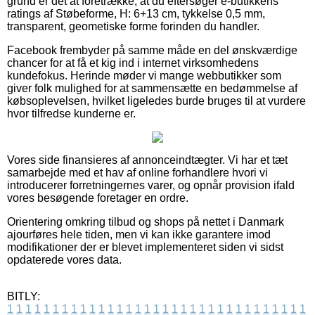
grund er det at foretrække, at du eftersøger e-butikkens
ratings af Støbeforme, H: 6+13 cm, tykkelse 0,5 mm,
transparent, geometiske forme forinden du handler.
Facebook frembyder på samme måde en del ønskværdige
chancer for at få et kig ind i internet virksomhedens
kundefokus. Herinde møder vi mange webbutikker som
giver folk mulighed for at sammensætte en bedømmelse af
købsoplevelsen, hvilket ligeledes burde bruges til at vurdere
hvor tilfredse kunderne er.
Vores side finansieres af annonceindtægter. Vi har et tæt
samarbejde med et hav af online forhandlere hvori vi
introducerer forretningernes varer, og opnår provision ifald
vores besøgende foretager en ordre.
Orientering omkring tilbud og shops på nettet i Danmark
ajourføres hele tiden, men vi kan ikke garantere imod
modifikationer der er blevet implementeret siden vi sidst
opdaterede vores data.
BITLY:
1
1
1
1
1
1
1
1
1
1
1
1
1
1
1
1
1
1
1
1
1
1
1
1
1
1
1
1
1
1
1
1
1