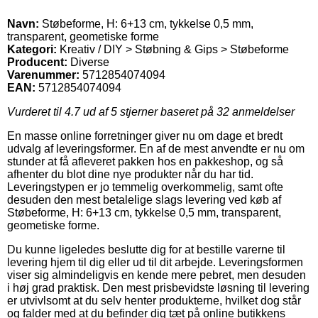
Navn:
Støbeforme, H: 6+13 cm, tykkelse 0,5 mm,
transparent, geometiske forme
Kategori:
Kreativ / DIY > Støbning & Gips > Støbeforme
Producent:
Diverse
Varenummer:
5712854074094
EAN:
5712854074094
Vurderet til
4.7
ud af 5 stjerner baseret på
32
anmeldelser
En masse online forretninger giver nu om dage et bredt
udvalg af leveringsformer. En af de mest anvendte er nu om
stunder at få afleveret pakken hos en pakkeshop, og så
afhenter du blot dine nye produkter når du har tid.
Leveringstypen er jo temmelig overkommelig, samt ofte
desuden den mest betalelige slags levering ved køb af
Støbeforme, H: 6+13 cm, tykkelse 0,5 mm, transparent,
geometiske forme.
Du kunne ligeledes beslutte dig for at bestille varerne til
levering hjem til dig eller ud til dit arbejde. Leveringsformen
viser sig almindeligvis en kende mere pebret, men desuden
i høj grad praktisk. Den mest prisbevidste løsning til levering
er utvivlsomt at du selv henter produkterne, hvilket dog står
og falder med at du befinder dig tæt på online butikkens