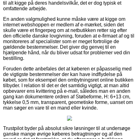
til alt kigge på deres handelsvilkår, det er dog typisk et
omfattende arbejde.
En anden valgmulighed kunne måske være at kigge om
internet webshoppen er medlem af e-mærket, siden det
skulle være et fingerpeg om at netbutikken retter sig efter
den officielle danske lovgivning, foruden at e-firmaet af og til
monitoreres af specialister som er meget fortrolige de
gældende bestemmelser. Det giver dig genvej til en
hjælpende hånd, når du bliver udsat for problemer ved din
bestilling.
Foruden dette anbefales det at køberen er påpasselig med
de vigtigste bestemmelser der kan have indflydelse på
købet, som for eksempel den ombytningsret online butikken
tilbyder. I relation til det er det samtidig vigtigt, at man altid
opbevarer ens kvittering på e-mail, således man en anden
gang kan dokumentere ordren af Støbeforme, H: 6+13 cm,
tykkelse 0,5 mm, transparent, geometiske forme, uanset om
man søger en vare til en mand eller kvinde.
Trustpilot byder på absolut sikre løsninger til at undersøge
ganske mange øvrige køberes betragtninger og af den