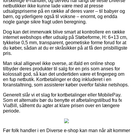
forskellige e-handler, og derved har langt de fleste Diverse
netbutikker ikke kunne lade være med at presse
udsalgspriserne på en række af deres varer – til babyer og
børn, og yderligere også til voksne – enormt, og endda
nogle gange sikre fragt uden beregning.
Dog kan det immervæk blive smart at kontrollere en række
internet webshops efter udsalg på Støbeforme, H: 6+13 cm,
tykkelse 0,5 mm, transparent, geometiske forme forud for at
du køber, sådan at du er skråsikker på at få den prisbilligste
pris.
Man skal alligevel ikke overse, at ifald en online shop
tilbyder deres produkter til salg for en pris som anses for
kolossalt god, så kan det undertiden være et fingerpeg om
en fup netbutik. Kortbetalinger er dog inkluderet i en
foranstaltning, som assisterer køber overfor falske netshops.
Generelt slår vi et slag for kortbetalinger eller MobilePay.
Som et alternativ bør du benytte et afbetalingstilbud fra fx
ViaBill, såfremt du agter at klare prisen over en længere
periode.
Før folk handler i en Diverse e-shop kan man når alt kommer