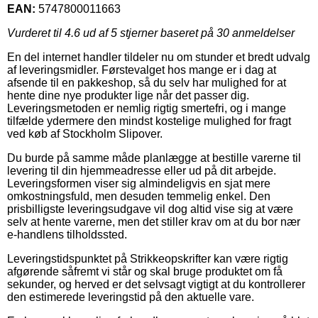
EAN:
5747800011663
Vurderet til
4.6
ud af 5 stjerner baseret på
30
anmeldelser
En del internet handler tildeler nu om stunder et bredt udvalg
af leveringsmidler. Førstevalget hos mange er i dag at
afsende til en pakkeshop, så du selv har mulighed for at
hente dine nye produkter lige når det passer dig.
Leveringsmetoden er nemlig rigtig smertefri, og i mange
tilfælde ydermere den mindst kostelige mulighed for fragt
ved køb af Stockholm Slipover.
Du burde på samme måde planlægge at bestille varerne til
levering til din hjemmeadresse eller ud på dit arbejde.
Leveringsformen viser sig almindeligvis en sjat mere
omkostningsfuld, men desuden temmelig enkel. Den
prisbilligste leveringsudgave vil dog altid vise sig at være
selv at hente varerne, men det stiller krav om at du bor nær
e-handlens tilholdssted.
Leveringstidspunktet på Strikkeopskrifter kan være rigtig
afgørende såfremt vi står og skal bruge produktet om få
sekunder, og herved er det selvsagt vigtigt at du kontrollerer
den estimerede leveringstid på den aktuelle vare.