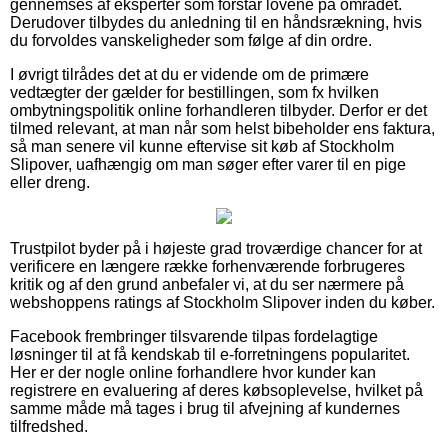
gennemses af eksperter som forstår lovene på området.
Derudover tilbydes du anledning til en håndsrækning, hvis
du forvoldes vanskeligheder som følge af din ordre.
I øvrigt tilrådes det at du er vidende om de primære
vedtægter der gælder for bestillingen, som fx hvilken
ombytningspolitik online forhandleren tilbyder. Derfor er det
tilmed relevant, at man når som helst bibeholder ens faktura,
så man senere vil kunne eftervise sit køb af Stockholm
Slipover, uafhængig om man søger efter varer til en pige
eller dreng.
Trustpilot byder på i højeste grad troværdige chancer for at
verificere en længere række forhenværende forbrugeres
kritik og af den grund anbefaler vi, at du ser nærmere på
webshoppens ratings af Stockholm Slipover inden du køber.
Facebook frembringer tilsvarende tilpas fordelagtige
løsninger til at få kendskab til e-forretningens popularitet.
Her er der nogle online forhandlere hvor kunder kan
registrere en evaluering af deres købsoplevelse, hvilket på
samme måde må tages i brug til afvejning af kundernes
tilfredshed.