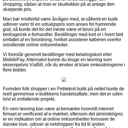
shopping, sådan at man er skudsikker på at antage den
skarpeste pris.
Man bør imidlertid være årvågen med, at såfremt en butik
udlover varer til en udsalgspris som anses for hamrende
god, så burde det for det meste være et bevis på en
bedragerisk e-forhandler. Bestillinger med kort er i hvert fald
omfattet af en forordning, hvilket assisterer køberen overfor
svindlende online virksomheder.
Vi foreslår generelt bestillinger med betalingskort eller
MobilePay. Alternativt kunne du bruge en løsning som
eksempelvis ViaBill, når du ønsker at klare omkostningerne i
flere bidder.
Forinden folk shopper i en Petiteknit butik på nettet burde de
reelt gennemse e-butikkens handelsaftale, men det er uden
tvivl et omfattende projekt.
En nem løsning kan være at bemærke hvorvidt internet
firmaet er verificeret af e-mærket, eftersom det almindeligvis
er en indikation om at online virksomheden forsvarer de
danske love, udover at netshoppen fra tid til anden