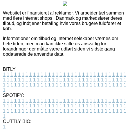
Websitet er finansieret af reklamer. Vi arbejder tæt sammen
med flere internet shops i Danmark og markedsfører deres
tilbud, og indtjener betaling hvis vores brugere fuldfører et
køb.
Informationer om tilbud og internet selskaber værnes om
hele tiden, men man kan ikke stille os ansvarlig for
forandringer der måtte være udført siden vi sidste gang
opdaterede de anvendte data.
BITLY:
1
1
1
1
1
1
1
1
1
1
1
1
1
1
1
1
1
1
1
1
1
1
1
1
1
1
1
1
1
1
1
1
1
1
1
1
1
1
1
1
1
1
1
1
1
1
1
1
1
1
1
1
1
1
1
1
1
1
1
1
1
1
1
1
1
1
1
1
1
1
1
1
1
1
1
1
1
1
1
1
1
1
1
1
1
1
1
1
1
1
1
1
1
1
1
1
1
1
1
1
SPOTIFY:
1
1
1
1
1
1
1
1
1
1
1
1
1
1
1
1
1
1
1
1
1
1
1
1
1
1
1
1
1
1
1
1
1
1
1
1
1
1
1
1
1
1
1
1
1
1
1
1
1
1
1
1
1
1
1
1
1
1
1
1
1
1
1
1
1
1
1
1
1
1
1
1
1
1
1
1
1
1
1
1
1
1
1
1
1
1
1
1
1
1
1
1
1
1
1
1
1
1
1
1
CUTTLY BIO:
1