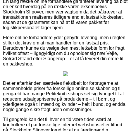
En lang række online forhandlere garanterer levering på blot
en enkelt hverdag på en række varer, eksempelvis
Stockholm Slipover, men vær vagtsom da det påkræver at
transaktionen realiseres tidligere end et fastsat klokkeslæt,
sådan at de garanteret kan nå at få varen pakket før
logistikpersonalet tager hjem.
Flere online forhandlere yder gebyrfri levering, men i reglen
stiller det krav om at man handler for en fastsat pris.
Derudover kunne du vælge den mest letkøbte form for fragt,
hvilket oftest – ligegyldigt om du opholder sig nær Vejle,
Solrød Strand eller Slangerup – er at få leveret din ordre til
en pakkeshop.
Det er efterhånden særdeles fleksibelt for forbrugerne at
sammenholde priser fra forskellige online selskaber, og til
gengæld har mange Petiteknit e-shops set sig tvunget til at
reducere udsalgspriserne på produkterne – til børn, og
yderligere også til mænd og kvinder – helt i bund, og endda
nogle gange sikre fragt uden omkostninger.
Til gengæld kan det til hver en tid være tiden værd at
kontrollere et par forskellige internet webshops efter tilbud
på Stockholm Slipover forud for at du færdiggør din