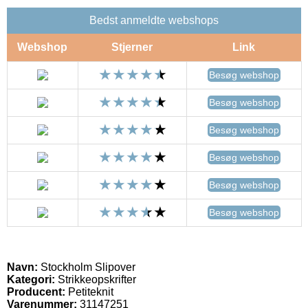
Bedst anmeldte webshops
Webshop
Stjerner
Link
Besøg webshop
Besøg webshop
Besøg webshop
Besøg webshop
Besøg webshop
Besøg webshop
Navn:
Stockholm Slipover
Kategori:
Strikkeopskrifter
Producent:
Petiteknit
Varenummer:
31147251