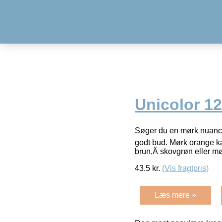
Unicolor 1
Søger du en mørk nuance 
godt bud. Mørk orange k
brun,Â skovgrøn eller m
43.5
kr.
(Vis fragtpris)
Læs mere »