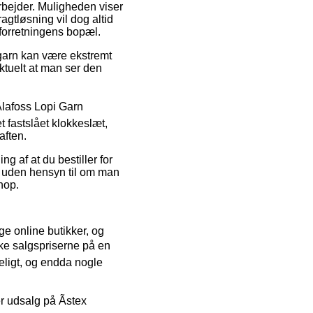
arbejder. Muligheden viser
agtløsning vil dog altid
 forretningens bopæl.
 garn kan være ekstremt
aktuelt at man ser den
Ãlafoss Lopi Garn
t fastslået klokkeslæt,
aften.
g af at du bestiller for
 – uden hensyn til om man
hop.
ge online butikker, og
ske salgspriserne på en
teligt, og endda nogle
r udsalg på Ãstex