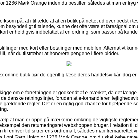
or 1236 Mørk Orange inden du bestiller, således at man er tryg 
m på, at i tilfælde af at en butik på nettet udlover bedst i test 
m besynderligt tiltalende, kunne det ofte være et faresignal om
kort er heldigvis indbefattet af en ordning, som passer på kund
estillinger med kort eller betalinger med mobilen. Alternativt k
ill, når du tilstræber at honorere pengene i flere bidder.
stex online butik bør de egentlig læse deres handelsvilkår, dog er
 kigge om e-forretningen er godkendt af e-mærket, da det længe 
 de danske retningslinjer, foruden at e-forhandleren lejlighedsvi
 gældende regler. Det er en rigtig god chance for hjælpende ser
ing.
hjælp at man er oppe på mærkerne omkring de vigtigste regleme
l eksempel den returneringsret webshoppen bruger. I relation til
 til enhver tid sikrer ens ordremail, således man fremadrettet v
oss Lopi Garn Unicolor 1236 Mørk Orange, om du skal købe gave ti