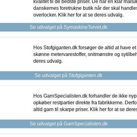
kvalitet til de bedste priser. De har en klar mål
danskernes foretrukne butik når der skal handle
overlocker. Klik her for at se deres udvalg.
Se udvalget på SymaskineTorvet.dk
Hos Stofgiganten.dk forsøger de altid at have et
skønne metervarestoffer, snitmønstre og sytilbehø
deres udvalg.
Se udvalget på Stofgiganten.dk
Hos GarnSpecialisten.dk forhandler de ikke ny
opkøber restpartier direkte fra fabrikkerne. Derf
altid garn til skarpe priser. Klik her for at se der
Se udvalget på GarnSpecialisten.dk