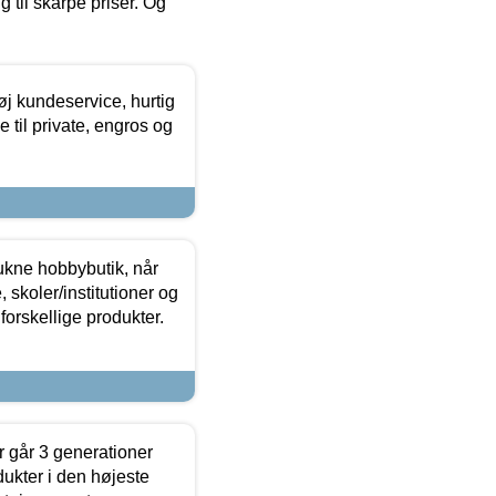
g til skarpe priser. Og
øj kundeservice, hurtig
 til private, engros og
ukne hobbybutik, når
 skoler/institutioner og
forskellige produkter.
 går 3 generationer
dukter i den højeste