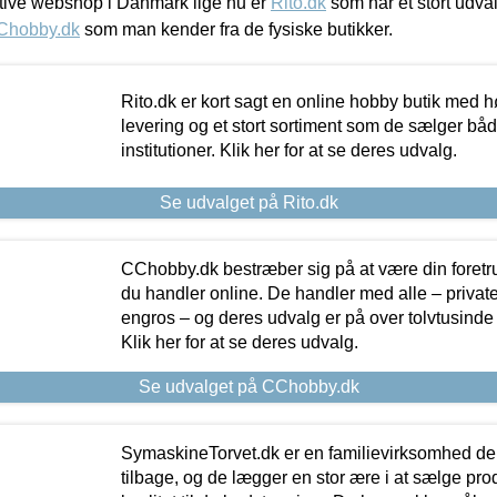
ive webshop i Danmark lige nu er
Rito.dk
som har et stort udval
Chobby.dk
som man kender fra de fysiske butikker.
Rito.dk er kort sagt en online hobby butik med h
levering og et stort sortiment som de sælger både
institutioner. Klik her for at se deres udvalg.
Se udvalget på Rito.dk
CChobby.dk bestræber sig på at være din foretr
du handler online. De handler med alle – private,
engros – og deres udvalg er på over tolvtusinde 
Klik her for at se deres udvalg.
Se udvalget på CChobby.dk
SymaskineTorvet.dk er en familievirksomhed der
tilbage, og de lægger en stor ære i at sælge pro