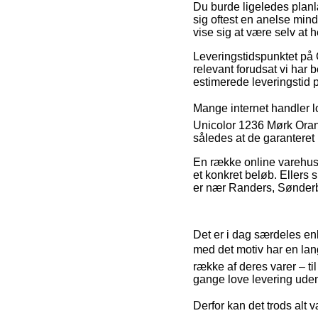
Du burde ligeledes planlæ
sig oftest en anelse mind
vise sig at være selv at 
Leveringstidspunktet på 
relevant forudsat vi har 
estimerede leveringstid 
Mange internet handler lo
Unicolor 1236 Mørk Orange
således at de garanteret
En række online varehuse 
et konkret beløb. Ellers 
er nær Randers, Sønderbo
Det er i dag særdeles enk
med det motiv har en lan
række af deres varer – ti
gange love levering ude
Derfor kan det trods alt 