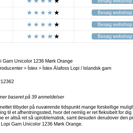
Besøg webshop
Besøg webshop
Besøg webshop
Besøg webshop
opi Garn Unicolor 1236 Mørk Orange
oducenter > Ístex > Ístex Álafoss Lopi / Islandsk garn
212362
rner baseret på
39
anmeldelser
ettet tilbyder på nuværende tidspunkt mange forskellige mulighe
ring til et afhentningssted, hvor det nemlig er ret fleksibelt for d
ne er altså ret så uproblematisk, samt desuden derudover den pri
ss Lopi Garn Unicolor 1236 Mørk Orange.