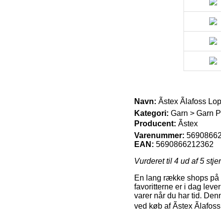
Navn:
Ãstex Ãlafoss L
Kategori:
Garn > Garn Pr
Producent:
Ãstex
Varenummer:
5690866
EAN:
5690866212362
Vurderet til
4
ud af 5 stje
En lang række shops på n
favoritterne er i dag leve
varer når du har tid. Den
ved køb af Ãstex Ãlafo