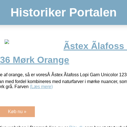
Historiker Portalen
Ãstex Ãlafos
236 Mørk Orange
af orange, så er voresÂ Ãstex Ãlafoss Lopi Garn Unicolor 123
an med fordel kombineres med naturfarver i mørke nuancer, som
ørk grå. Farven
(Læs mere)
Køb nu »