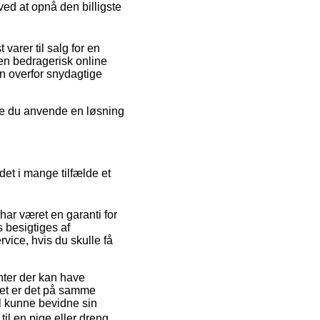
ved at opnå den billigste
varer til salg for en
 en bedragerisk online
en overfor snydagtige
unne du anvende en løsning
 det i mange tilfælde et
har været en garanti for
s besigtiges af
vice, hvis du skulle få
nter der kan have
 det er det på samme
il kunne bevidne sin
l en pige eller dreng.