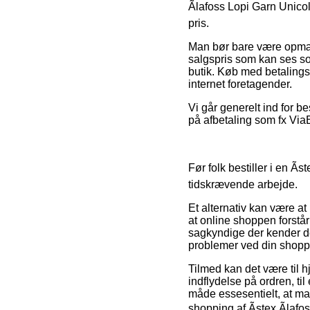
Ãlafoss Lopi Garn Unicol
pris.
Man bør bare være opmærkso
salgspris som kan ses so
butik. Køb med betalings
internet foretagender.
Vi går generelt ind for b
på afbetaling som fx ViaB
Før folk bestiller i en Ã
tidskrævende arbejde.
Et alternativ kan være at
at online shoppen forstår
sagkyndige der kender de
problemer ved din shopp
Tilmed kan det være til 
indflydelse på ordren, ti
måde essesentielt, at man
shopping af Ãstex Ãlaf