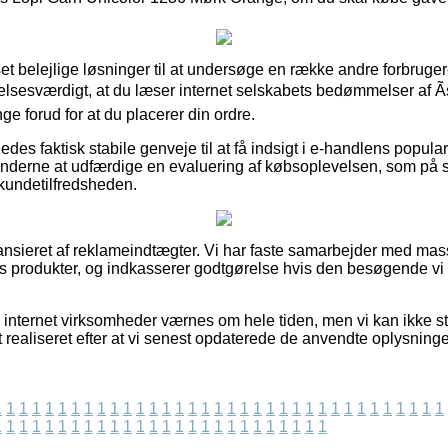
 set belejlige løsninger til at undersøge en række andre forbru
elsesværdigt, at du læser internet selskabets bedømmelser af Ã
e forud for at du placerer din ordre.
es faktisk stabile genveje til at få indsigt i e-handlens popularit
underne at udfærdige en evaluering af købsoplevelsen, som p
kundetilfredsheden.
nsieret af reklameindtægter. Vi har faste samarbejder med masse
s produkter, og indkasserer godtgørelse hvis den besøgende vi 
internet virksomheder værnes om hele tiden, men vi kan ikke sti
t realiseret efter at vi senest opdaterede de anvendte oplysninge
1
1
1
1
1
1
1
1
1
1
1
1
1
1
1
1
1
1
1
1
1
1
1
1
1
1
1
1
1
1
1
1
1
1
1
1
1
1
1
1
1
1
1
1
1
1
1
1
1
1
1
1
1
1
1
1
1
1
1
1
1