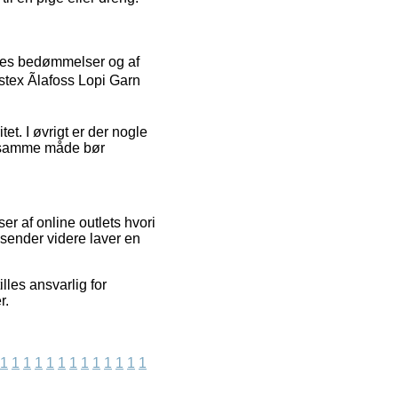
geres bedømmelser og af
stex Ãlafoss Lopi Garn
et. I øvrigt er der nogle
å samme måde bør
r af online outlets hvori
sender videre laver en
lles ansvarlig for
r.
1
1
1
1
1
1
1
1
1
1
1
1
1