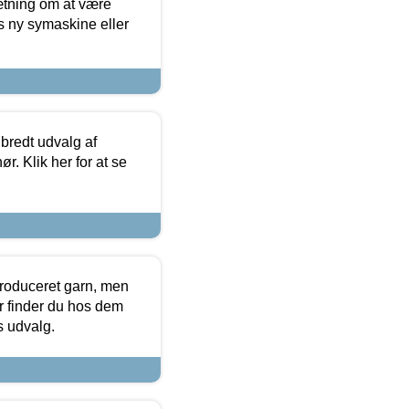
sætning om at være
s ny symaskine eller
 bredt udvalg af
r. Klik her for at se
produceret garn, men
or finder du hos dem
es udvalg.