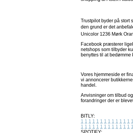
Trustpilot byder på stort
den grund er det anbefal
Unicolor 1236 Mørk Orang
Facebook præsterer ligeled
netshops som tilbyder k
benyttes til at bedømme 
Vores hjemmeside er fina
vi annoncerer butikkerne
handel.
Anvisninger om tilbud og 
forandringer der er bleve
BITLY:
1
1
1
1
1
1
1
1
1
1
1
1
1
1
1
1
1
1
1
1
1
1
1
1
1
1
SPOTIFY: