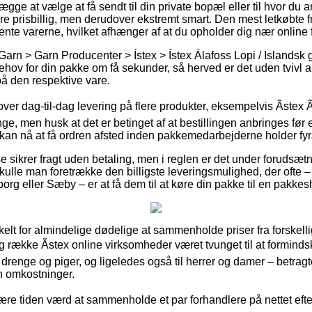
gge at vælge at få sendt til din private bopæl eller til hvor du 
re prisbillig, men derudover ekstremt smart. Den mest letkøbte fr
hente varerne, hvilket afhænger af at du opholder dig nær online
Garn > Garn Producenter > Ístex > Ístex Álafoss Lopi / Islandsk
behov for din pakke om få sekunder, så herved er det uden tvivl 
på den respektive vare.
ver dag-til-dag levering på flere produkter, eksempelvis Ãstex 
, men husk at det er betinget af at bestillingen anbringes før e
 kan nå at få ordren afsted inden pakkemedarbejderne holder fyr
sikrer fragt uden betaling, men i reglen er det under forudsætnin
skulle man foretrække den billigste leveringsmulighed, der ofte
rg eller Sæby – er at få dem til at køre din pakke til en pakkes
elt for almindelige dødelige at sammenholde priser fra forskelli
g række Ãstex online virksomheder været tvunget til at formind
l drenge og piger, og ligeledes også til herrer og damer – betrag
n omkostninger.
være tiden værd at sammenholde et par forhandlere på nettet efte