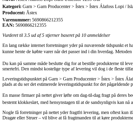
Kategori:
Garn > Garn Producenter > Ístex > Ístex Álafoss Lopi / Is
Producent:
Ãstex
Varenummer:
5690866212355
EAN:
5690866212355
Vurderet til
3.5
ud af 5 stjerner baseret på
10
anmeldelser
En lang række internet forretninger yder på nuværende tidspunkt et hav a
kunne hente de købte varer når det passer ind i din hverdag. Metoden 
Du kan på samme måde beslutte dig for at bestille produkterne til leve
smertefri. Den mindst kostelige type af levering vil dog i de fleste ti
Leveringstidspunktet på Garn > Garn Producenter > Ístex > Ístex Álafos
plads at du ser det estimerede leveringstidspunkt for det pågældende 
En masse firmaer på nettet giver løfte om dag-til-dag fragt på deres 
bestemt klokkeslæt, med hensynstagen til at de sandsynligvis kan nå at
Nogle få forretninger på nettet yder fragtfri levering, men oftest kun
Dragør eller Struer – vil blive at få fragtmanden til at køre produkterne