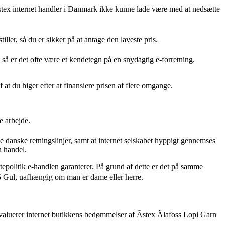
 Ãstex internet handler i Danmark ikke kunne lade være med at nedsætte
ller, så du er sikker på at antage den laveste pris.
 så er det ofte være et kendetegn på en snydagtig e-forretning.
 at du higer efter at finansiere prisen af flere omgange.
e arbejde.
 danske retningslinjer, samt at internet selskabet hyppigt gennemses
n handel.
tepolitik e-handlen garanterer. På grund af dette er det på samme
35 Gul, uafhængig om man er dame eller herre.
 evaluerer internet butikkens bedømmelser af Ãstex Ãlafoss Lopi Garn