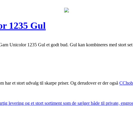
lor 1235 Gul
arn Unicolor 1235 Gul et godt bud. Gul kan kombineres med stort set hele
m har et stort udvalg til skarpe priser. Og derudover er der også
CChob
ig levering og et stort sortiment som de sælger både til private, engros 