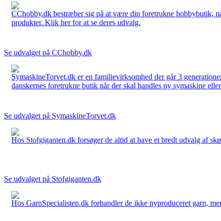
CChobby.dk bestræber sig på at være din foretrukne hobbybutik, når 
produkter. Klik her for at se deres udvalg.
Se udvalget på CChobby.dk
SymaskineTorvet.dk er en familievirksomhed der går 3 generationer t
danskernes foretrukne butik når der skal handles ny symaskine eller 
Se udvalget på SymaskineTorvet.dk
Hos Stofgiganten.dk forsøger de altid at have et bredt udvalg af skø
Se udvalget på Stofgiganten.dk
Hos GarnSpecialisten.dk forhandler de ikke nyproduceret garn, men op