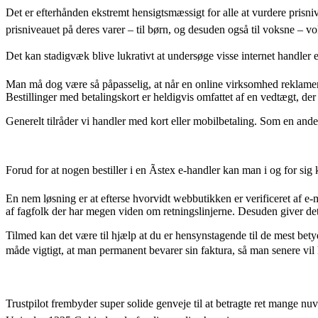
Det er efterhånden ekstremt hensigtsmæssigt for alle at vurdere prisniv
prisniveauet på deres varer – til børn, og desuden også til voksne – 
Det kan stadigvæk blive lukrativt at undersøge visse internet handler e
Man må dog være så påpasselig, at når en online virksomhed reklamerer p
Bestillinger med betalingskort er heldigvis omfattet af en vedtægt, der 
Generelt tilråder vi handler med kort eller mobilbetaling. Som en anden
Forud for at nogen bestiller i en Ãstex e-handler kan man i og for sig
En nem løsning er at efterse hvorvidt webbutikken er verificeret af e
af fagfolk der har megen viden om retningslinjerne. Desuden giver det
Tilmed kan det være til hjælp at du er hensynstagende til de mest bet
måde vigtigt, at man permanent bevarer sin faktura, så man senere vil
Trustpilot frembyder super solide genveje til at betragte ret mange nu