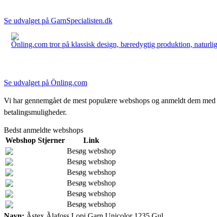
Se udvalget på GarnSpecialisten.dk
Önling.com tror på klassisk design, bæredygtig produktion, naturlige
Se udvalget på Önling.com
Vi har gennemgået de mest populære webshops og anmeldt dem med stjern
betalingsmuligheder.
Bedst anmeldte webshops
Webshop
Stjerner
Link
Besøg webshop
Besøg webshop
Besøg webshop
Besøg webshop
Besøg webshop
Besøg webshop
Navn:
Ãstex Ãlafoss Lopi Garn Unicolor 1235 Gul