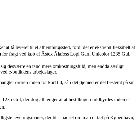
at få leveret til et afhentningssted, fordi det er ekstremt fleksibelt at
m for fragt ved køb af Ãstex Ãlafoss Lopi Garn Unicolor 1235 Gul.
ser sig desværre en tand mere omkostningsfuld, men endda særligt
 ved e-butikkens arbejdslager.
ngler ordren inden for kort tid, så i det øjemed er det bestemt på sin
r 1235 Gul, der dog afhænger af at bestillingen fuldbyrdes inden et
en.
billigste leveringsmanér, der tit – uanset om man er tæt på København,