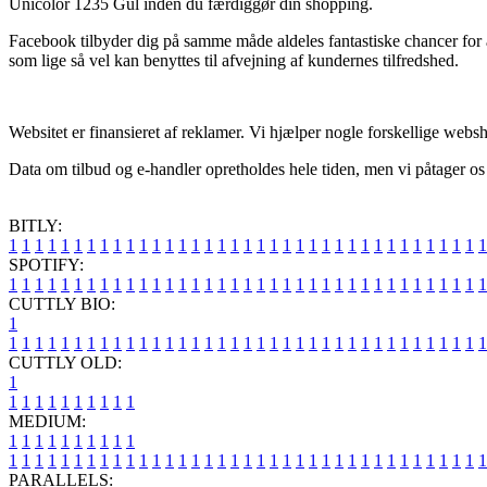
Unicolor 1235 Gul inden du færdiggør din shopping.
Facebook tilbyder dig på samme måde aldeles fantastiske chancer for a
som lige så vel kan benyttes til afvejning af kundernes tilfredshed.
Websitet er finansieret af reklamer. Vi hjælper nogle forskellige we
Data om tilbud og e-handler opretholdes hele tiden, men vi påtager os i
BITLY:
1
1
1
1
1
1
1
1
1
1
1
1
1
1
1
1
1
1
1
1
1
1
1
1
1
1
1
1
1
1
1
1
1
1
1
1
1
SPOTIFY:
1
1
1
1
1
1
1
1
1
1
1
1
1
1
1
1
1
1
1
1
1
1
1
1
1
1
1
1
1
1
1
1
1
1
1
1
1
CUTTLY BIO:
1
1
1
1
1
1
1
1
1
1
1
1
1
1
1
1
1
1
1
1
1
1
1
1
1
1
1
1
1
1
1
1
1
1
1
1
1
1
CUTTLY OLD:
1
1
1
1
1
1
1
1
1
1
1
MEDIUM:
1
1
1
1
1
1
1
1
1
1
1
1
1
1
1
1
1
1
1
1
1
1
1
1
1
1
1
1
1
1
1
1
1
1
1
1
1
1
1
1
1
1
1
1
1
1
1
PARALLELS: