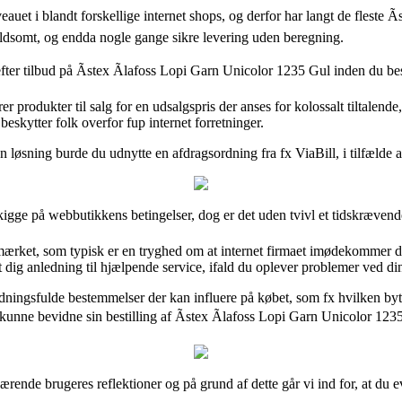
eauet i blandt forskellige internet shops, og derfor har langt de fleste
voldsomt, og endda nogle gange sikre levering uden beregning.
fter tilbud på Ãstex Ãlafoss Lopi Garn Unicolor 1235 Gul inden du besti
rodukter til salg for en udsalgspris der anses for kolossalt tiltalende,
beskytter folk overfor fup internet forretninger.
 løsning burde du udnytte en afdragsordning fra fx ViaBill, i tilfælde af
 kigge på webbutikkens betingelser, dog er det uden tvivl et tidskrævend
-mærket, som typisk er en tryghed om at internet firmaet imødekommer de
 dig anledning til hjælpende service, ifald du oplever problemer ved di
ydningsfulde bestemmelser der kan influere på købet, som fx hvilken byt
 kunne bevidne sin bestilling af Ãstex Ãlafoss Lopi Garn Unicolor 12
værende brugeres reflektioner og på grund af dette går vi ind for, at du