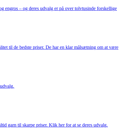
og engros – og deres udvalg er på over tolvtusinde forskellige
itet til de bedste priser. De har en klar målsætning om at være
 udvalg.
d garn til skarpe priser. Klik her for at se deres udvalg.