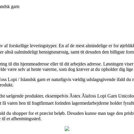
landsk garn
f forskellige leveringstyper. En af de mest almindelige er for øjeblikket 
er altså ualmindeligt hensigtsmæssig, samt tit desuden den billigste for
ring til din hjemmeadresse eller til dit arbejdes adresse. Løsningen vi
lfælde være selv at hente varerne, som dog kræver at du opholder dig lige
s Lopi / Islandsk garn er naturligvis vældig udslagsgivende ifald du ma
produkt.
bedst sælgende produkter, eksempelvis Ãstex Ãlafoss Lopi Garn Unicolo
 få varen hen til fragtfirmaet forinden lagermedarbejderne holder fyraft
 ifald du shopper for et præcist beløb. Desuden kunne man tage den pris
 til et afhentningssted.