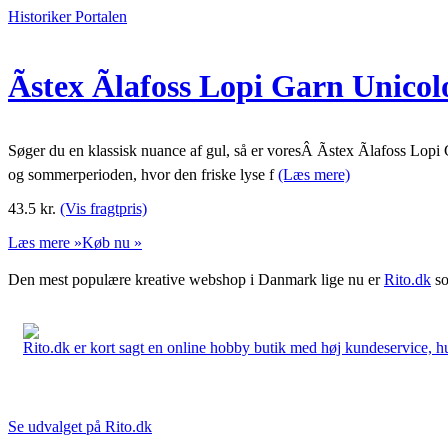
Historiker Portalen
Ãstex Ãlafoss Lopi Garn Unico
Søger du en klassisk nuance af gul, så er voresÂ Ãstex Ãlafoss Lopi G
og sommerperioden, hvor den friske lyse f
(Læs mere)
43.5
kr.
(Vis fragtpris)
Læs mere »
Køb nu »
Den mest populære kreative webshop i Danmark lige nu er
Rito.dk
so
Rito.dk er kort sagt en online hobby butik med høj kundeservice, hurt
Se udvalget på Rito.dk