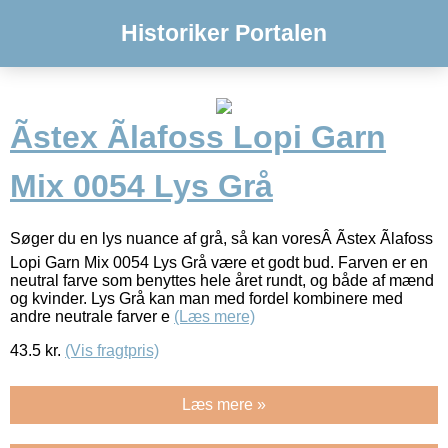
Historiker Portalen
Ãstex Ãlafoss Lopi Garn
Mix 0054 Lys Grå
Søger du en lys nuance af grå, så kan voresÂ Ãstex Ãlafoss
Lopi Garn Mix 0054 Lys Grå være et godt bud. Farven er en
neutral farve som benyttes hele året rundt, og både af mænd
og kvinder. Lys Grå kan man med fordel kombinere med
andre neutrale farver e
(Læs mere)
43.5
kr.
(Vis fragtpris)
Læs mere »