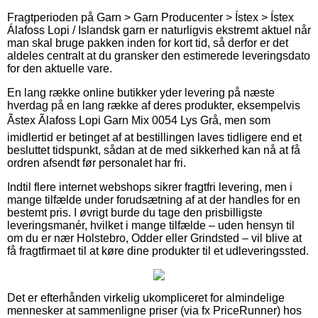
Fragtperioden på Garn > Garn Producenter > Ístex > Ístex
Álafoss Lopi / Islandsk garn er naturligvis ekstremt aktuel når
man skal bruge pakken inden for kort tid, så derfor er det
aldeles centralt at du gransker den estimerede leveringsdato
for den aktuelle vare.
En lang række online butikker yder levering på næste
hverdag på en lang række af deres produkter, eksempelvis
Ãstex Ãlafoss Lopi Garn Mix 0054 Lys Grå, men som
imidlertid er betinget af at bestillingen laves tidligere end et
besluttet tidspunkt, sådan at de med sikkerhed kan nå at få
ordren afsendt før personalet har fri.
Indtil flere internet webshops sikrer fragtfri levering, men i
mange tilfælde under forudsætning af at der handles for en
bestemt pris. I øvrigt burde du tage den prisbilligste
leveringsmanér, hvilket i mange tilfælde – uden hensyn til
om du er nær Holstebro, Odder eller Grindsted – vil blive at
få fragtfirmaet til at køre dine produkter til et udleveringssted.
Det er efterhånden virkelig ukompliceret for almindelige
mennesker at sammenligne priser (via fx PriceRunner) hos