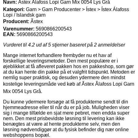
Navn:
Ãstex Ãlafoss Lopi Garn Mix 0054 Lys Grå
Kategori:
Garn > Garn Producenter > Ístex > Ístex Álafoss
Lopi / Islandsk garn
Producent:
Ãstex
Varenummer:
5690866200543
EAN:
5690866200543
Vurderet til
4.2
ud af 5 stjerner baseret på
2
anmeldelser
Mange internet forhandlere frembyder nu et hav af
forskellige leveringsmetoder. Den mest populære er i
øjeblikket at få afleveret pakken hos en pakkeshop, som gør
at du kan hente din pakke på et valgfrit tidspunkt. Metoden er
nemlig super praktisk, og desuden ydermere den mindst
kostelige leveringsmåde ved køb af Ãstex Ãlafoss Lopi Garn
Mix 0054 Lys Grå.
Du kunne ydermere forsøge at få produkterne sendt til din
hjemmeadresse eller til når du er på job. Muligheden viser
sig i mange tilfælde en sjat mere pebret, men endda super
nem. Den mest prisbevidste løsning til levering kan ikke
benægtes at være at hente produkterne selv, men den
løsning nødvendiggør at du fysisk befinder dig nær online
webshoppens bopæl.