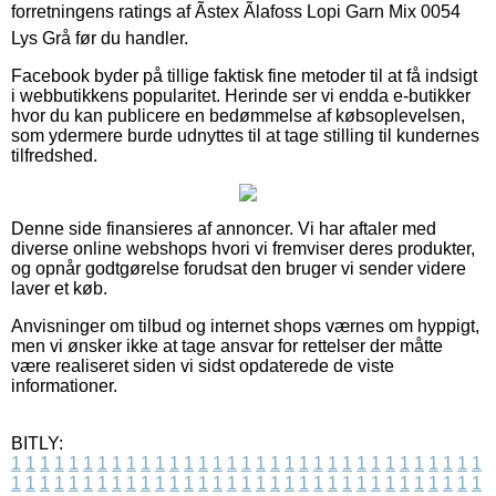
forretningens ratings af Ãstex Ãlafoss Lopi Garn Mix 0054
Lys Grå før du handler.
Facebook byder på tillige faktisk fine metoder til at få indsigt
i webbutikkens popularitet. Herinde ser vi endda e-butikker
hvor du kan publicere en bedømmelse af købsoplevelsen,
som ydermere burde udnyttes til at tage stilling til kundernes
tilfredshed.
Denne side finansieres af annoncer. Vi har aftaler med
diverse online webshops hvori vi fremviser deres produkter,
og opnår godtgørelse forudsat den bruger vi sender videre
laver et køb.
Anvisninger om tilbud og internet shops værnes om hyppigt,
men vi ønsker ikke at tage ansvar for rettelser der måtte
være realiseret siden vi sidst opdaterede de viste
informationer.
BITLY:
1
1
1
1
1
1
1
1
1
1
1
1
1
1
1
1
1
1
1
1
1
1
1
1
1
1
1
1
1
1
1
1
1
1
1
1
1
1
1
1
1
1
1
1
1
1
1
1
1
1
1
1
1
1
1
1
1
1
1
1
1
1
1
1
1
1