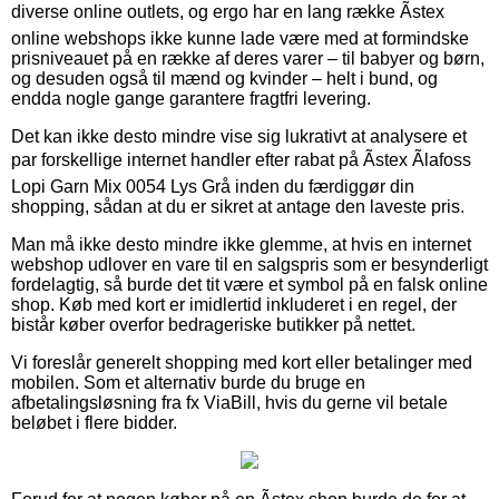
diverse online outlets, og ergo har en lang række Ãstex
online webshops ikke kunne lade være med at formindske
prisniveauet på en række af deres varer – til babyer og børn,
og desuden også til mænd og kvinder – helt i bund, og
endda nogle gange garantere fragtfri levering.
Det kan ikke desto mindre vise sig lukrativt at analysere et
par forskellige internet handler efter rabat på Ãstex Ãlafoss
Lopi Garn Mix 0054 Lys Grå inden du færdiggør din
shopping, sådan at du er sikret at antage den laveste pris.
Man må ikke desto mindre ikke glemme, at hvis en internet
webshop udlover en vare til en salgspris som er besynderligt
fordelagtig, så burde det tit være et symbol på en falsk online
shop. Køb med kort er imidlertid inkluderet i en regel, der
bistår køber overfor bedrageriske butikker på nettet.
Vi foreslår generelt shopping med kort eller betalinger med
mobilen. Som et alternativ burde du bruge en
afbetalingsløsning fra fx ViaBill, hvis du gerne vil betale
beløbet i flere bidder.