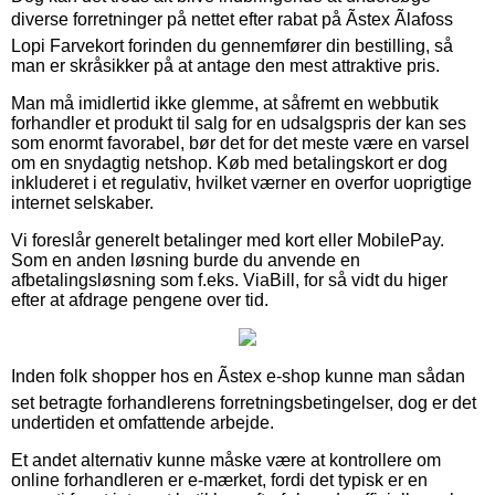
diverse forretninger på nettet efter rabat på Ãstex Ãlafoss
Lopi Farvekort forinden du gennemfører din bestilling, så
man er skråsikker på at antage den mest attraktive pris.
Man må imidlertid ikke glemme, at såfremt en webbutik
forhandler et produkt til salg for en udsalgspris der kan ses
som enormt favorabel, bør det for det meste være en varsel
om en snydagtig netshop. Køb med betalingskort er dog
inkluderet i et regulativ, hvilket værner en overfor uoprigtige
internet selskaber.
Vi foreslår generelt betalinger med kort eller MobilePay.
Som en anden løsning burde du anvende en
afbetalingsløsning som f.eks. ViaBill, for så vidt du higer
efter at afdrage pengene over tid.
Inden folk shopper hos en Ãstex e-shop kunne man sådan
set betragte forhandlerens forretningsbetingelser, dog er det
undertiden et omfattende arbejde.
Et andet alternativ kunne måske være at kontrollere om
online forhandleren er e-mærket, fordi det typisk er en