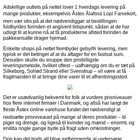
Adskillige outlets på nettet lover 1 hverdags levering på
mange produkter, eksempelvis Ãstex Ãlafoss Lopi Farvekort,
men vær obs på at det nødvendiggør at bestillingen
fuldbyrdes forinden et angivent tidspunkt, sådan at de har
udsigt til at kunne nå at få produkterne afsted forinden de
pakkeansatte drager hjemad.
Enkelte shops på nettet frembyder gebyrfri levering, men
typisk er det betinget af at du aftager for en fastsat sum.
Desuden skulle du snuppe den prisbilligste
leveringsmetode, hvilket oftest – uafhængig om du er tæt på
Silkeborg, Solrød Strand eller Svenstrup – vil være at få
fragtmanden til at bringe dine varer til et afhentningssted.
Det er usædvanlig bekvemt for folk at vurdere prisniveauet
hos flere internet firmaer i Danmark, og altså har langt de
fleste Ãstex online varehuse fundet det nødvendigt at
nedsætte prisniveauet på mange af deres produkter – til
piger og drenge, og ligeså til kvinder og mænd – enormt, og
endda nogle gange byde på fragt uden omkostninger.
Dog kan det trods alt blive indbringende at undersøge