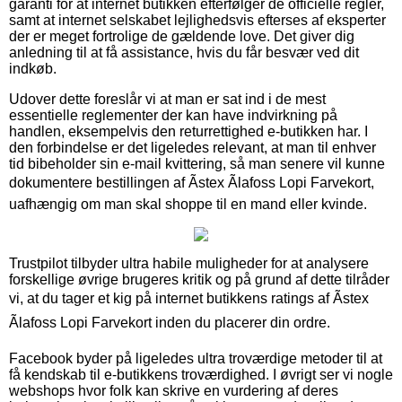
garanti for at internet butikken efterfølger de officielle regler,
samt at internet selskabet lejlighedsvis efterses af eksperter
der er meget fortrolige de gældende love. Det giver dig
anledning til at få assistance, hvis du får besvær ved dit
indkøb.
Udover dette foreslår vi at man er sat ind i de mest
essentielle reglementer der kan have indvirkning på
handlen, eksempelvis den returrettighed e-butikken har. I
den forbindelse er det ligeledes relevant, at man til enhver
tid bibeholder sin e-mail kvittering, så man senere vil kunne
dokumentere bestillingen af Ãstex Ãlafoss Lopi Farvekort,
uafhængig om man skal shoppe til en mand eller kvinde.
Trustpilot tilbyder ultra habile muligheder for at analysere
forskellige øvrige brugeres kritik og på grund af dette tilråder
vi, at du tager et kig på internet butikkens ratings af Ãstex
Ãlafoss Lopi Farvekort inden du placerer din ordre.
Facebook byder på ligeledes ultra troværdige metoder til at
få kendskab til e-butikkens troværdighed. I øvrigt ser vi nogle
webshops hvor folk kan skrive en vurdering af deres