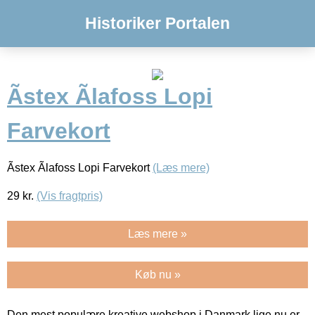
Historiker Portalen
Ãstex Ãlafoss Lopi
Farvekort
Ãstex Ãlafoss Lopi Farvekort
(Læs mere)
29
kr.
(Vis fragtpris)
Læs mere »
Køb nu »
Den mest populære kreative webshop i Danmark lige nu er