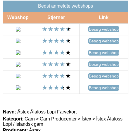
Bedst anmeldte webshops
Webshop
Stjerner
Link
Besøg webshop
Besøg webshop
Besøg webshop
Besøg webshop
Besøg webshop
Besøg webshop
Navn:
Ãstex Ãlafoss Lopi Farvekort
Kategori:
Garn > Garn Producenter > Ístex > Ístex Álafoss
Lopi / Islandsk garn
Producent:
Ãstex