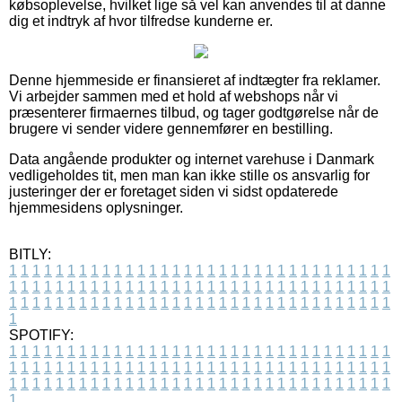
købsoplevelse, hvilket lige så vel kan anvendes til at danne
dig et indtryk af hvor tilfredse kunderne er.
Denne hjemmeside er finansieret af indtægter fra reklamer.
Vi arbejder sammen med et hold af webshops når vi
præsenterer firmaernes tilbud, og tager godtgørelse når de
brugere vi sender videre gennemfører en bestilling.
Data angående produkter og internet varehuse i Danmark
vedligeholdes tit, men man kan ikke stille os ansvarlig for
justeringer der er foretaget siden vi sidst opdaterede
hjemmesidens oplysninger.
BITLY:
1
1
1
1
1
1
1
1
1
1
1
1
1
1
1
1
1
1
1
1
1
1
1
1
1
1
1
1
1
1
1
1
1
1
1
1
1
1
1
1
1
1
1
1
1
1
1
1
1
1
1
1
1
1
1
1
1
1
1
1
1
1
1
1
1
1
1
1
1
1
1
1
1
1
1
1
1
1
1
1
1
1
1
1
1
1
1
1
1
1
1
1
1
1
1
1
1
1
1
1
SPOTIFY:
1
1
1
1
1
1
1
1
1
1
1
1
1
1
1
1
1
1
1
1
1
1
1
1
1
1
1
1
1
1
1
1
1
1
1
1
1
1
1
1
1
1
1
1
1
1
1
1
1
1
1
1
1
1
1
1
1
1
1
1
1
1
1
1
1
1
1
1
1
1
1
1
1
1
1
1
1
1
1
1
1
1
1
1
1
1
1
1
1
1
1
1
1
1
1
1
1
1
1
1