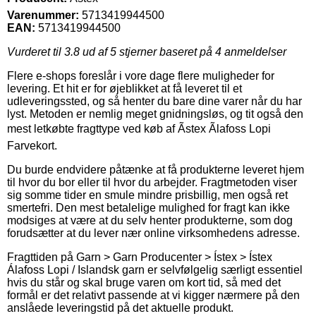
Varenummer:
5713419944500
EAN:
5713419944500
Vurderet til
3.8
ud af 5 stjerner baseret på
4
anmeldelser
Flere e-shops foreslår i vore dage flere muligheder for
levering. Et hit er for øjeblikket at få leveret til et
udleveringssted, og så henter du bare dine varer når du har
lyst. Metoden er nemlig meget gnidningsløs, og tit også den
mest letkøbte fragttype ved køb af Ãstex Ãlafoss Lopi
Farvekort.
Du burde endvidere påtænke at få produkterne leveret hjem
til hvor du bor eller til hvor du arbejder. Fragtmetoden viser
sig somme tider en smule mindre prisbillig, men også ret
smertefri. Den mest betalelige mulighed for fragt kan ikke
modsiges at være at du selv henter produkterne, som dog
forudsætter at du lever nær online virksomhedens adresse.
Fragttiden på Garn > Garn Producenter > Ístex > Ístex
Álafoss Lopi / Islandsk garn er selvfølgelig særligt essentiel
hvis du står og skal bruge varen om kort tid, så med det
formål er det relativt passende at vi kigger nærmere på den
anslåede leveringstid på det aktuelle produkt.