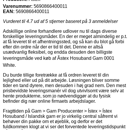
Varenummer:
5690866400011
EAN:
5690866400011
Vurderet til
4.7
ud af 5 stjerner baseret på
3
anmeldelser
Adskillige online forhandlere udlover nu til dags diverse
forskellige leveringsmåder. En der er meget almindelig er p.t.
at få leveret til et afhentningssted, og så kan du blot gå forbi
efter din ordre når der er tid til det. Denne er altså
usædvanlig fleksibel, og endda desuden den billigste
leveringsmåde ved køb af Ãstex Hosuband Garn 0001
White.
Du burde tillige foretrække at få ordren leveret til din
lejlighed eller ud på dit arbejde. Løsningen bliver somme
tider en tand dyrere, men desuden i høj grad nem. Den mest
prisbevidste leveringsmanér vil dog utvivlsomt være selv at
hente produkterne, som jo nødvendiggør at du fysisk
befinder dig nær online firmaets arbejdslager.
Fragttiden på Garn > Garn Producenter > Ístex > Ístex
Hosuband / Islandsk garn er jo virkelig central såfremt vi
behøver din pakke om et øjeblik, og derfor er det
fuldkommen klogt at vi ser det forventede leveringstidspunkt