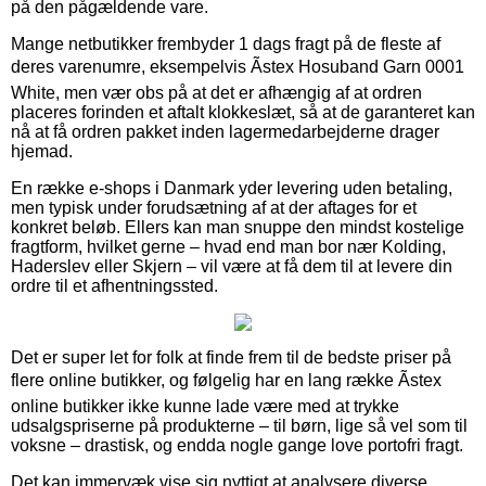
på den pågældende vare.
Mange netbutikker frembyder 1 dags fragt på de fleste af
deres varenumre, eksempelvis Ãstex Hosuband Garn 0001
White, men vær obs på at det er afhængig af at ordren
placeres forinden et aftalt klokkeslæt, så at de garanteret kan
nå at få ordren pakket inden lagermedarbejderne drager
hjemad.
En række e-shops i Danmark yder levering uden betaling,
men typisk under forudsætning af at der aftages for et
konkret beløb. Ellers kan man snuppe den mindst kostelige
fragtform, hvilket gerne – hvad end man bor nær Kolding,
Haderslev eller Skjern – vil være at få dem til at levere din
ordre til et afhentningssted.
Det er super let for folk at finde frem til de bedste priser på
flere online butikker, og følgelig har en lang række Ãstex
online butikker ikke kunne lade være med at trykke
udsalgspriserne på produkterne – til børn, lige så vel som til
voksne – drastisk, og endda nogle gange love portofri fragt.
Det kan immervæk vise sig nyttigt at analysere diverse