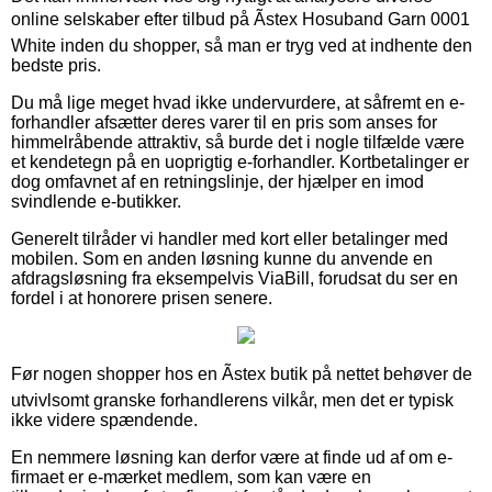
online selskaber efter tilbud på Ãstex Hosuband Garn 0001
White inden du shopper, så man er tryg ved at indhente den
bedste pris.
Du må lige meget hvad ikke undervurdere, at såfremt en e-
forhandler afsætter deres varer til en pris som anses for
himmelråbende attraktiv, så burde det i nogle tilfælde være
et kendetegn på en uoprigtig e-forhandler. Kortbetalinger er
dog omfavnet af en retningslinje, der hjælper en imod
svindlende e-butikker.
Generelt tilråder vi handler med kort eller betalinger med
mobilen. Som en anden løsning kunne du anvende en
afdragsløsning fra eksempelvis ViaBill, forudsat du ser en
fordel i at honorere prisen senere.
Før nogen shopper hos en Ãstex butik på nettet behøver de
utvivlsomt granske forhandlerens vilkår, men det er typisk
ikke videre spændende.
En nemmere løsning kan derfor være at finde ud af om e-
firmaet er e-mærket medlem, som kan være en