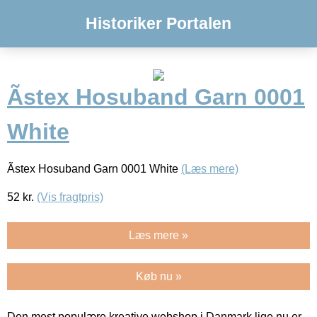
Historiker Portalen
Ãstex Hosuband Garn 0001
White
Ãstex Hosuband Garn 0001 White
(Læs mere)
52
kr.
(Vis fragtpris)
Læs mere »
Køb nu »
Den mest populære kreative webshop i Danmark lige nu er