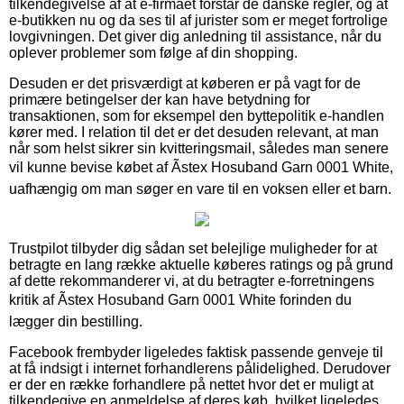
tilkendegivelse af at e-firmaet forstår de danske regler, og at
e-butikken nu og da ses til af jurister som er meget fortrolige
lovgivningen. Det giver dig anledning til assistance, når du
oplever problemer som følge af din shopping.
Desuden er det prisværdigt at køberen er på vagt for de
primære betingelser der kan have betydning for
transaktionen, som for eksempel den byttepolitik e-handlen
kører med. I relation til det er det desuden relevant, at man
når som helst sikrer sin kvitteringsmail, således man senere
vil kunne bevise købet af Ãstex Hosuband Garn 0001 White,
uafhængig om man søger en vare til en voksen eller et barn.
Trustpilot tilbyder dig sådan set belejlige muligheder for at
betragte en lang række aktuelle køberes ratings og på grund
af dette rekommanderer vi, at du betragter e-forretningens
kritik af Ãstex Hosuband Garn 0001 White forinden du
lægger din bestilling.
Facebook frembyder ligeledes faktisk passende genveje til
at få indsigt i internet forhandlerens pålidelighed. Derudover
er der en række forhandlere på nettet hvor det er muligt at
tilkendegive en anmeldelse af deres køb, hvilket ligeledes