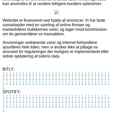
kan anvendes til at vurdere tidligere kunders oplevelser.
Websitet er finansieret ved hjælp af annoncer. Vi har faste
samarbejder med en samling af online firmaer og
markedsfører butikkernes varer, og tager imod kommission
om du gennemfører en transaktion.
Anvisninger vedrørende varer og internet forhandlere
ajourføres hele tiden, men vi ønsker ikke at påtage os
ansvaret for reguleringer der muligvis er implementeret efter
sidste opdatering af sidens data.
BITLY:
1
1
1
1
1
1
1
1
1
1
1
1
1
1
1
1
1
1
1
1
1
1
1
1
1
1
1
1
1
1
1
1
1
1
1
1
1
1
1
1
1
1
1
1
1
1
1
1
1
1
1
1
1
1
1
1
1
1
1
1
1
1
1
1
1
1
1
1
1
1
1
1
1
1
1
1
1
1
1
1
1
1
1
1
1
1
1
1
1
1
1
1
1
1
1
1
1
1
1
1
SPOTIFY:
1
1
1
1
1
1
1
1
1
1
1
1
1
1
1
1
1
1
1
1
1
1
1
1
1
1
1
1
1
1
1
1
1
1
1
1
1
1
1
1
1
1
1
1
1
1
1
1
1
1
1
1
1
1
1
1
1
1
1
1
1
1
1
1
1
1
1
1
1
1
1
1
1
1
1
1
1
1
1
1
1
1
1
1
1
1
1
1
1
1
1
1
1
1
1
1
1
1
1
1