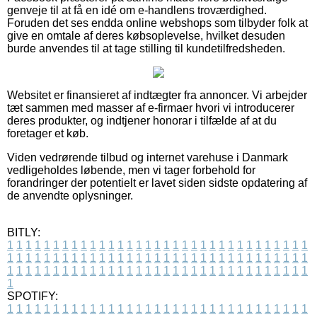
genveje til at få en idé om e-handlens troværdighed.
Foruden det ses endda online webshops som tilbyder folk at
give en omtale af deres købsoplevelse, hvilket desuden
burde anvendes til at tage stilling til kundetilfredsheden.
Websitet er finansieret af indtægter fra annoncer. Vi arbejder
tæt sammen med masser af e-firmaer hvori vi introducerer
deres produkter, og indtjener honorar i tilfælde af at du
foretager et køb.
Viden vedrørende tilbud og internet varehuse i Danmark
vedligeholdes løbende, men vi tager forbehold for
forandringer der potentielt er lavet siden sidste opdatering af
de anvendte oplysninger.
BITLY:
1
1
1
1
1
1
1
1
1
1
1
1
1
1
1
1
1
1
1
1
1
1
1
1
1
1
1
1
1
1
1
1
1
1
1
1
1
1
1
1
1
1
1
1
1
1
1
1
1
1
1
1
1
1
1
1
1
1
1
1
1
1
1
1
1
1
1
1
1
1
1
1
1
1
1
1
1
1
1
1
1
1
1
1
1
1
1
1
1
1
1
1
1
1
1
1
1
1
1
1
SPOTIFY:
1
1
1
1
1
1
1
1
1
1
1
1
1
1
1
1
1
1
1
1
1
1
1
1
1
1
1
1
1
1
1
1
1