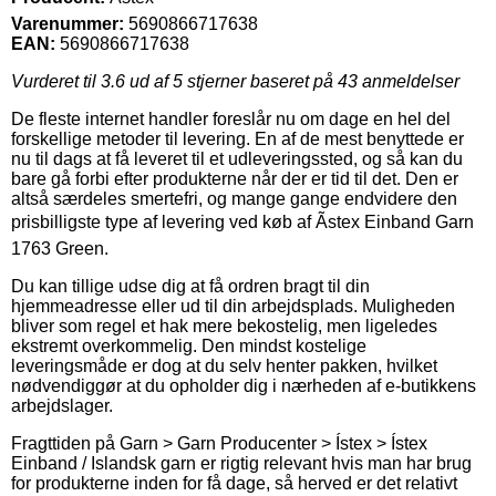
Varenummer:
5690866717638
EAN:
5690866717638
Vurderet til
3.6
ud af 5 stjerner baseret på
43
anmeldelser
De fleste internet handler foreslår nu om dage en hel del
forskellige metoder til levering. En af de mest benyttede er
nu til dags at få leveret til et udleveringssted, og så kan du
bare gå forbi efter produkterne når der er tid til det. Den er
altså særdeles smertefri, og mange gange endvidere den
prisbilligste type af levering ved køb af Ãstex Einband Garn
1763 Green.
Du kan tillige udse dig at få ordren bragt til din
hjemmeadresse eller ud til din arbejdsplads. Muligheden
bliver som regel et hak mere bekostelig, men ligeledes
ekstremt overkommelig. Den mindst kostelige
leveringsmåde er dog at du selv henter pakken, hvilket
nødvendiggør at du opholder dig i nærheden af e-butikkens
arbejdslager.
Fragttiden på Garn > Garn Producenter > Ístex > Ístex
Einband / Islandsk garn er rigtig relevant hvis man har brug
for produkterne inden for få dage, så herved er det relativt