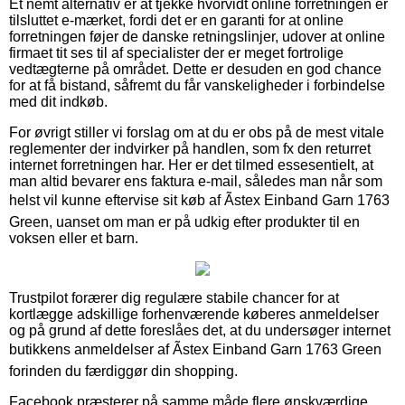
Et nemt alternativ er at tjekke hvorvidt online forretningen er
tilsluttet e-mærket, fordi det er en garanti for at online
forretningen føjer de danske retningslinjer, udover at online
firmaet tit ses til af specialister der er meget fortrolige
vedtægterne på området. Dette er desuden en god chance
for at få bistand, såfremt du får vanskeligheder i forbindelse
med dit indkøb.
For øvrigt stiller vi forslag om at du er obs på de mest vitale
reglementer der indvirker på handlen, som fx den returret
internet forretningen har. Her er det tilmed essesentielt, at
man altid bevarer ens faktura e-mail, således man når som
helst vil kunne eftervise sit køb af Ãstex Einband Garn 1763
Green, uanset om man er på udkig efter produkter til en
voksen eller et barn.
Trustpilot forærer dig regulære stabile chancer for at
kortlægge adskillige forhenværende køberes anmeldelser
og på grund af dette foreslåes det, at du undersøger internet
butikkens anmeldelser af Ãstex Einband Garn 1763 Green
forinden du færdiggør din shopping.
Facebook præsterer på samme måde flere ønskværdige