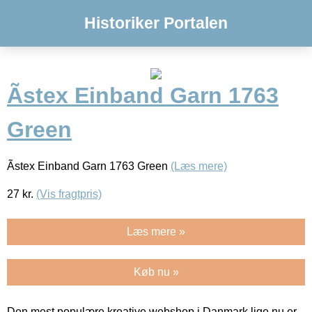
Historiker Portalen
Ãstex Einband Garn 1763
Green
Ãstex Einband Garn 1763 Green
(Læs mere)
27
kr.
(Vis fragtpris)
Læs mere »
Køb nu »
Den mest populære kreative webshop i Danmark lige nu er