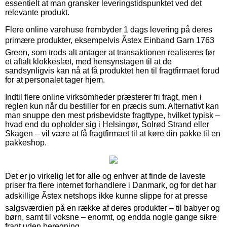
essentielt at man gransker leveringstidspunktet ved det
relevante produkt.
Flere online varehuse frembyder 1 dags levering på deres
primære produkter, eksempelvis Ãstex Einband Garn 1763
Green, som trods alt antager at transaktionen realiseres før
et aftalt klokkeslæt, med hensynstagen til at de
sandsynligvis kan nå at få produktet hen til fragtfirmaet forud
for at personalet tager hjem.
Indtil flere online virksomheder præsterer fri fragt, men i
reglen kun når du bestiller for en præcis sum. Alternativt kan
man snuppe den mest prisbevidste fragttype, hvilket typisk –
hvad end du opholder sig i Helsingør, Solrød Strand eller
Skagen – vil være at få fragtfirmaet til at køre din pakke til en
pakkeshop.
Det er jo virkelig let for alle og enhver at finde de laveste
priser fra flere internet forhandlere i Danmark, og for det har
adskillige Ãstex netshops ikke kunne slippe for at presse
salgsværdien på en række af deres produkter – til babyer og
børn, samt til voksne – enormt, og endda nogle gange sikre
fragt uden beregning.