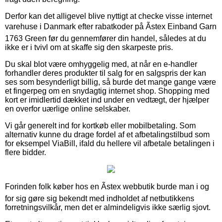
Derfor kan det alligevel blive nyttigt at checke visse internet
varehuse i Danmark efter rabatkoder på Ãstex Einband Garn
1763 Green før du gennemfører din handel, således at du
ikke er i tvivl om at skaffe sig den skarpeste pris.
Du skal blot være omhyggelig med, at når en e-handler
forhandler deres produkter til salg for en salgspris der kan
ses som besynderligt billig, så burde det mange gange være
et fingerpeg om en snydagtig internet shop. Shopping med
kort er imidlertid dækket ind under en vedtægt, der hjælper
en overfor uærlige online selskaber.
Vi går generelt ind for kortkøb eller mobilbetaling. Som
alternativ kunne du drage fordel af et afbetalingstilbud som
for eksempel ViaBill, ifald du hellere vil afbetale betalingen i
flere bidder.
Forinden folk køber hos en Ãstex webbutik burde man i og
for sig gøre sig bekendt med indholdet af netbutikkens
forretningsvilkår, men det er almindeligvis ikke særlig sjovt.