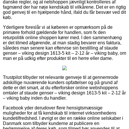
danske regler, og at netshoppen jævnligt kontrolleres af
fagmænd der har nøje kendskab til vilkårene. Det er en rigtig
god genvej til en hjælpende hånd, ifald du får besvær ved dit
køb.
Yderligere foreslår vi at køberen er opmærksom på de
primære forhold gældende for handlen, som fx den
returpolitik online shoppen kører med. I den sammenhæng
er det tilmed afgørende, at man stadig bevarer ens faktura,
således man senere kan eftervise sin bestilling af staude
genser – viking design 1613-5 kit – 2-12 år – viking baby, om
man er på udkig efter produkter til en herre eller dame.
Trustpilot tilbyder ret relevante genveje til at gennemrode
adskillige nuværende kunders opfattelser og på grund af
dette er det smart, at du efterforsker online webshoppens
omtaler af staude genser – viking design 1613-5 kit – 2-12 år
– viking baby inden du handler.
Facebook yder derudover flere hensigtsmæssige
muligheder for at få kendskab til internet virksomhedens
kundetilfredshed. I øvrigt er der en række online selskaber i
Danmark som tilbyder kunderne at publicere en
bedømmelse af deres køb, som tilmed bør anvendes til at