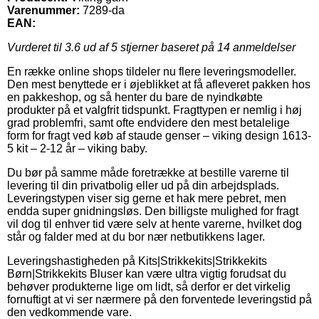
Varenummer:
7289-da
EAN:
Vurderet til
3.6
ud af 5 stjerner baseret på
14
anmeldelser
En række online shops tildeler nu flere leveringsmodeller.
Den mest benyttede er i øjeblikket at få afleveret pakken hos
en pakkeshop, og så henter du bare de nyindkøbte
produkter på et valgfrit tidspunkt. Fragttypen er nemlig i høj
grad problemfri, samt ofte endvidere den mest betalelige
form for fragt ved køb af staude genser – viking design 1613-
5 kit – 2-12 år – viking baby.
Du bør på samme måde foretrække at bestille varerne til
levering til din privatbolig eller ud på din arbejdsplads.
Leveringstypen viser sig gerne et hak mere pebret, men
endda super gnidningsløs. Den billigste mulighed for fragt
vil dog til enhver tid være selv at hente varerne, hvilket dog
står og falder med at du bor nær netbutikkens lager.
Leveringshastigheden på Kits|Strikkekits|Strikkekits
Børn|Strikkekits Bluser kan være ultra vigtig forudsat du
behøver produkterne lige om lidt, så derfor er det virkelig
fornuftigt at vi ser nærmere på den forventede leveringstid på
den vedkommende vare.