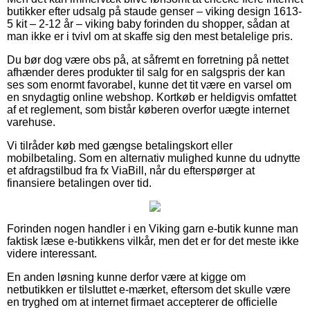
butikker efter udsalg på staude genser – viking design 1613-
5 kit – 2-12 år – viking baby forinden du shopper, sådan at
man ikke er i tvivl om at skaffe sig den mest betalelige pris.
Du bør dog være obs på, at såfremt en forretning på nettet
afhænder deres produkter til salg for en salgspris der kan
ses som enormt favorabel, kunne det tit være en varsel om
en snydagtig online webshop. Kortkøb er heldigvis omfattet
af et reglement, som bistår køberen overfor uægte internet
varehuse.
Vi tilråder køb med gængse betalingskort eller
mobilbetaling. Som en alternativ mulighed kunne du udnytte
et afdragstilbud fra fx ViaBill, når du efterspørger at
finansiere betalingen over tid.
Forinden nogen handler i en Viking garn e-butik kunne man
faktisk læse e-butikkens vilkår, men det er for det meste ikke
videre interessant.
En anden løsning kunne derfor være at kigge om
netbutikken er tilsluttet e-mærket, eftersom det skulle være
en tryghed om at internet firmaet accepterer de officielle