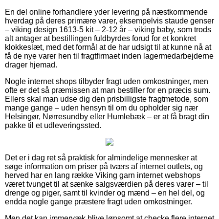
En del online forhandlere yder levering på næstkommende
hverdag på deres primære varer, eksempelvis staude genser
– viking design 1613-5 kit – 2-12 år – viking baby, som trods
alt antager at bestillingen fuldbyrdes forud for et konkret
klokkeslæt, med det formål at de har udsigt til at kunne nå at
få de nye varer hen til fragtfirmaet inden lagermedarbejderne
drager hjemad.
Nogle internet shops tilbyder fragt uden omkostninger, men
ofte er det så præmissen at man bestiller for en præcis sum.
Ellers skal man udse dig den prisbilligste fragtmetode, som
mange gange – uden hensyn til om du opholder sig nær
Helsingør, Nørresundby eller Humlebæk – er at få bragt din
pakke til et udleveringssted.
Det er i dag ret så praktisk for almindelige mennesker at
søge information om priser på tværs af internet outlets, og
herved har en lang række Viking garn internet webshops
været tvunget til at sænke salgsværdien på deres varer – til
drenge og piger, samt til kvinder og mænd – en hel del, og
endda nogle gange præstere fragt uden omkostninger.
Men det kan immervæk blive lønsomt at checke flere internet