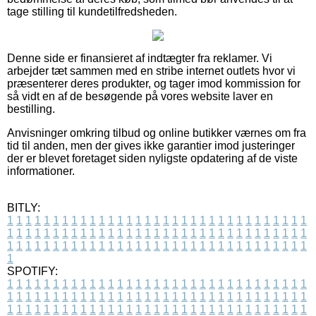
tage stilling til kundetilfredsheden.
Denne side er finansieret af indtægter fra reklamer. Vi
arbejder tæt sammen med en stribe internet outlets hvor vi
præsenterer deres produkter, og tager imod kommission for
så vidt en af de besøgende på vores website laver en
bestilling.
Anvisninger omkring tilbud og online butikker værnes om fra
tid til anden, men der gives ikke garantier imod justeringer
der er blevet foretaget siden nyligste opdatering af de viste
informationer.
BITLY:
1
1
1
1
1
1
1
1
1
1
1
1
1
1
1
1
1
1
1
1
1
1
1
1
1
1
1
1
1
1
1
1
1
1
1
1
1
1
1
1
1
1
1
1
1
1
1
1
1
1
1
1
1
1
1
1
1
1
1
1
1
1
1
1
1
1
1
1
1
1
1
1
1
1
1
1
1
1
1
1
1
1
1
1
1
1
1
1
1
1
1
1
1
1
1
1
1
1
1
1
SPOTIFY:
1
1
1
1
1
1
1
1
1
1
1
1
1
1
1
1
1
1
1
1
1
1
1
1
1
1
1
1
1
1
1
1
1
1
1
1
1
1
1
1
1
1
1
1
1
1
1
1
1
1
1
1
1
1
1
1
1
1
1
1
1
1
1
1
1
1
1
1
1
1
1
1
1
1
1
1
1
1
1
1
1
1
1
1
1
1
1
1
1
1
1
1
1
1
1
1
1
1
1