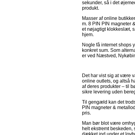
sekunder, så i det øjemed
produkt.
Masser af online butikker
m. 8 PIN PIN magneter &
et nøjagtigt klokkeslæt, 
hjem.
Nogle få internet shops 
konkret sum. Som alternat
er ved Næstved, Nykøbing 
Det har vist sig at være v
online outlets, og altså
af deres produkter – til
sikre levering uden bere
Til gengæld kan det trods
PIN magneter & metallod f
pris.
Man bør blot være omhygg
helt ekstremt beskeden, s
dækket ind under et lovbu