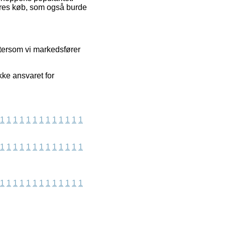
deres køb, som også burde
tersom vi markedsfører
kke ansvaret for
1
1
1
1
1
1
1
1
1
1
1
1
1
1
1
1
1
1
1
1
1
1
1
1
1
1
1
1
1
1
1
1
1
1
1
1
1
1
1