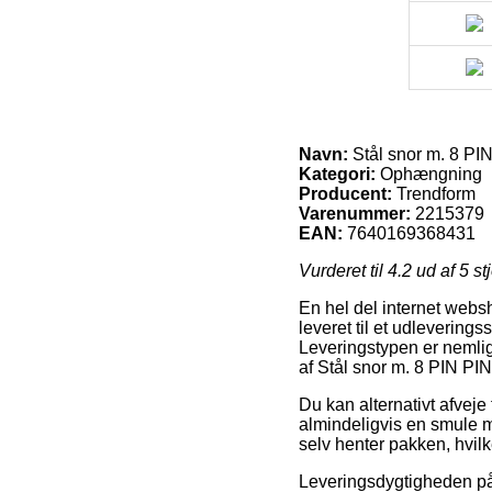
Navn:
Stål snor m. 8 PI
Kategori:
Ophængning
Producent:
Trendform
Varenummer:
2215379
EAN:
7640169368431
Vurderet til
4.2
ud af 5 st
En hel del internet websh
leveret til et udlevering
Leveringstypen er nemlig
af Stål snor m. 8 PIN PI
Du kan alternativt afveje 
almindeligvis en smule me
selv henter pakken, hvil
Leveringsdygtigheden på