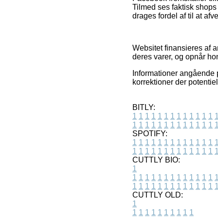
Tilmed ses faktisk shops
drages fordel af til at af
Websitet finansieres af
deres varer, og opnår ho
Informationer angående p
korrektioner der potentie
BITLY:
1
1
1
1
1
1
1
1
1
1
1
1
1
1
1
1
1
1
1
1
1
1
1
1
1
1
SPOTIFY:
1
1
1
1
1
1
1
1
1
1
1
1
1
1
1
1
1
1
1
1
1
1
1
1
1
1
CUTTLY BIO:
1
1
1
1
1
1
1
1
1
1
1
1
1
1
1
1
1
1
1
1
1
1
1
1
1
1
1
CUTTLY OLD:
1
1
1
1
1
1
1
1
1
1
1