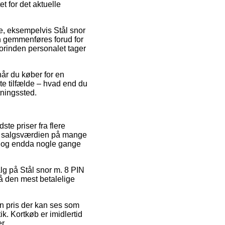
t for det aktuelle
re, eksempelvis Stål snor
n gemmenføres forud for
forinden personalet tager
når du køber for en
ste tilfælde – hvad end du
tningssted.
ste priser fra flere
ske salgsværdien på mange
t, og endda nogle gange
alg på Stål snor m. 8 PIN
nå den mest betalelige
en pris der kan ses som
k. Kortkøb er imidlertid
r.