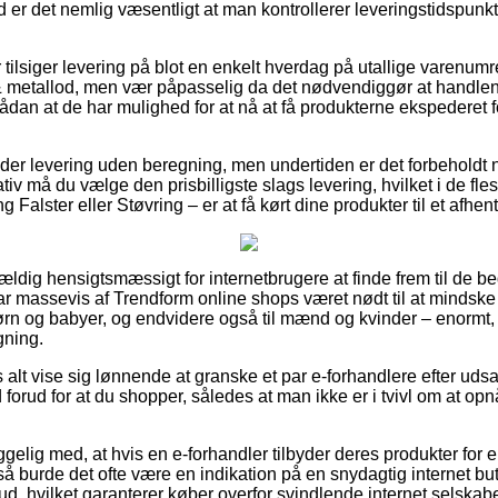
 er det nemlig væsentligt at man kontrollerer leveringstidspunkte
 tilsiger levering på blot en enkelt hverdag på utallige varenum
 metallod, men vær påpasselig da det nødvendiggør at handle
sådan at de har mulighed for at nå at få produkterne ekspederet 
yder levering uden beregning, men undertiden er det forbeholdt 
iv må du vælge den prisbilligste slags levering, hvilket i de fle
Falster eller Støvring – er at få kørt dine produkter til et afhen
ældig hensigtsmæssigt for internetbrugere at finde frem til de bed
 har massevis af Trendform online shops været nødt til at mind
 børn og babyer, og endvidere også til mænd og kvinder – enorm
gning.
 alt vise sig lønnende at granske et par e-forhandlere efter uds
orud for at du shopper, således at man ikke er i tvivl om at op
elig med, at hvis en e-forhandler tilbyder deres produkter for 
å burde det ofte være en indikation på en snydagtig internet buti
d, hvilket garanterer køber overfor svindlende internet selskabe