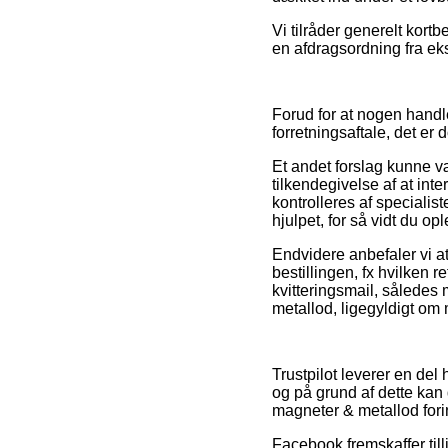
Vi tilråder generelt kort
en afdragsordning fra eks
Forud for at nogen hand
forretningsaftale, det er
Et andet forslag kunne væ
tilkendegivelse af at inte
kontrolleres af speciali
hjulpet, for så vidt du o
Endvidere anbefaler vi a
bestillingen, fx hvilken r
kvitteringsmail, sålede
metallod, ligegyldigt om 
Trustpilot leverer en del
og på grund af dette kan 
magneter & metallod for
Facebook fremskaffer till