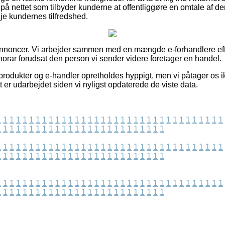
 på nettet som tilbyder kunderne at offentliggøre en omtale af 
veje kundernes tilfredshed.
 annoncer. Vi arbejder sammen med en mængde e-forhandlere ef
norar forudsat den person vi sender videre foretager en handel.
rodukter og e-handler opretholdes hyppigt, men vi påtager os i
lt er udarbejdet siden vi nyligst opdaterede de viste data.
1
1
1
1
1
1
1
1
1
1
1
1
1
1
1
1
1
1
1
1
1
1
1
1
1
1
1
1
1
1
1
1
1
1
1
1
1
1
1
1
1
1
1
1
1
1
1
1
1
1
1
1
1
1
1
1
1
1
1
1
1
1
1
1
1
1
1
1
1
1
1
1
1
1
1
1
1
1
1
1
1
1
1
1
1
1
1
1
1
1
1
1
1
1
1
1
1
1
1
1
1
1
1
1
1
1
1
1
1
1
1
1
1
1
1
1
1
1
1
1
1
1
1
1
1
1
1
1
1
1
1
1
1
1
1
1
1
1
1
1
1
1
1
1
1
1
1
1
1
1
1
1
1
1
1
1
1
1
1
1
1
1
1
1
1
1
1
1
1
1
1
1
1
1
1
1
1
1
1
1
1
1
1