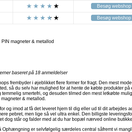
Besøg webshop
Besøg webshop
N PIN magneter & metallod
jerner baseret på
18
anmeldelser
ops frembyder i øjeblikket flere former for fragt. Den mest moder
ssted, så du selv har mulighed for at hente de købte produkter på e
 temmelig smertefri, og desuden tilmed den mest letkøbte mulig
N magneter & metallod.
for og imod at få det leveret hjem til dig eller ud til dit arbejdes
re pebret, men lige så vel ultra enkel. Den billigste leveringsf
ket dog står og falder med at du har bopæl nærved online butikk
 Ophængning er selvfølgelig særdeles central såfremt vi mangl