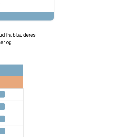
.
 fra bl.a. deres
mer og