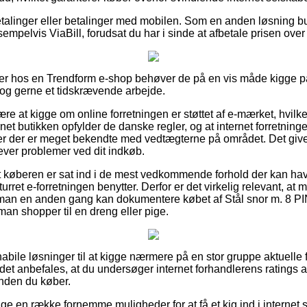
betalinger eller betalinger med mobilen. Som en anden løsning b
empelvis ViaBill, forudsat du har i sinde at afbetale prisen over
ler hos en Trendform e-shop behøver de på en vis måde kigge 
 dog gerne et tidskrævende arbejde.
re at kigge om online forretningen er støttet af e-mærket, hvilk
rnet butikken opfylder de danske regler, og at internet forretning
ster der er meget bekendte med vedtægterne på området. Det giver
plever problemer ved dit indkøb.
t køberen er sat ind i de mest vedkommende forhold der kan hav
eturret e-forretningen benytter. Derfor er det virkelig relevant, at 
s man en anden gang kan dokumentere købet af Stål snor m. 8 P
man shopper til en dreng eller pige.
 habile løsninger til at kigge nærmere på en stor gruppe aktuelle 
det anbefales, at du undersøger internet forhandlerens ratings a
inden du køber.
ige en række fornemme muligheder for at få et kig ind i internet