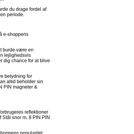
urde du drage fordel af
 en periode.
på e-shoppens
et burde være en
en lejlighedsvis
 dig chance for at blive
e betydning for
man altid beholder sin
IN PIN magneter &
forbrugeres reflektioner
f Stål snor m. 8 PIN PIN
 shoppens popularitet.