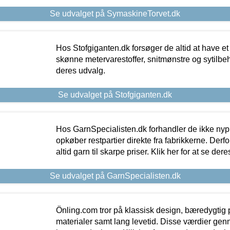
Se udvalget på SymaskineTorvet.dk
Hos Stofgiganten.dk forsøger de altid at have et
skønne metervarestoffer, snitmønstre og sytilbehø
deres udvalg.
Se udvalget på Stofgiganten.dk
Hos GarnSpecialisten.dk forhandler de ikke ny
opkøber restpartier direkte fra fabrikkerne. Derf
altid garn til skarpe priser. Klik her for at se der
Se udvalget på GarnSpecialisten.dk
Önling.com tror på klassisk design, bæredygtig p
materialer samt lang levetid. Disse værdier gen