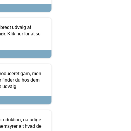
 bredt udvalg af
r. Klik her for at se
produceret garn, men
or finder du hos dem
es udvalg.
roduktion, naturlige
nemsyrer alt hvad de