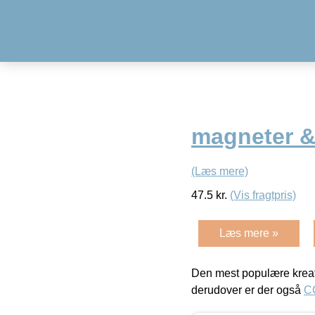
magneter &
(Læs mere)
47.5
kr.
(Vis fragtpris)
Læs mere »
Den mest populære kreat
derudover er der også
C