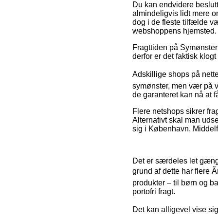
Du kan endvidere beslutte 
almindeligvis lidt mere o
dog i de fleste tilfælde 
webshoppens hjemsted.
Fragttiden på Symønster 
derfor er det faktisk klo
Adskillige shops på nette
symønster, men vær på vag
de garanteret kan nå at 
Flere netshops sikrer fra
Alternativt skal man udse
sig i København, Middelfar
Det er særdeles let gænge
grund af dette har flere
produkter – til børn og b
portofri fragt.
Det kan alligevel vise si