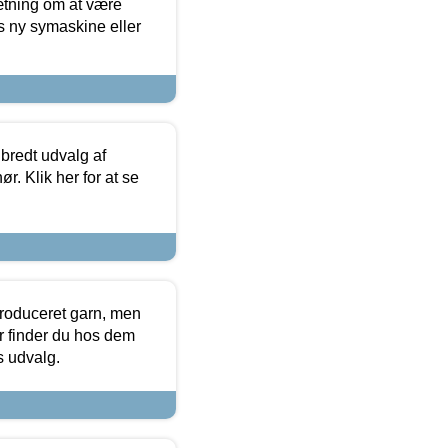
sætning om at være
s ny symaskine eller
 bredt udvalg af
r. Klik her for at se
produceret garn, men
or finder du hos dem
es udvalg.