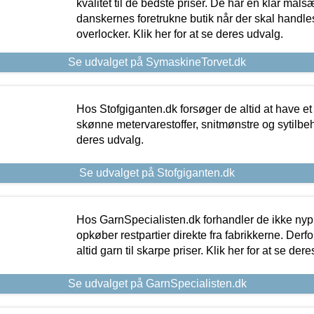
kvalitet til de bedste priser. De har en klar mål
danskernes foretrukne butik når der skal handle
overlocker. Klik her for at se deres udvalg.
Se udvalget på SymaskineTorvet.dk
Hos Stofgiganten.dk forsøger de altid at have et
skønne metervarestoffer, snitmønstre og sytilbehø
deres udvalg.
Se udvalget på Stofgiganten.dk
Hos GarnSpecialisten.dk forhandler de ikke ny
opkøber restpartier direkte fra fabrikkerne. Derf
altid garn til skarpe priser. Klik her for at se der
Se udvalget på GarnSpecialisten.dk