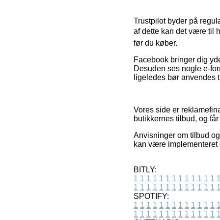
Trustpilot byder på regu
af dette kan det være til
før du køber.
Facebook bringer dig yde
Desuden ses nogle e-forr
ligeledes bør anvendes ti
Vores side er reklamefina
butikkernes tilbud, og 
Anvisninger om tilbud og 
kan være implementeret ef
BITLY:
1
1
1
1
1
1
1
1
1
1
1
1
1
1
1
1
1
1
1
1
1
1
1
1
1
1
SPOTIFY:
1
1
1
1
1
1
1
1
1
1
1
1
1
1
1
1
1
1
1
1
1
1
1
1
1
1