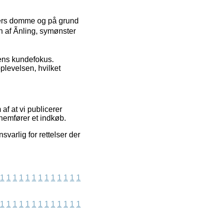
nders domme og på grund
n af Ãnling, symønster
kens kundefokus.
plevelsen, hvilket
af at vi publicerer
nemfører et indkøb.
varlig for rettelser der
1
1
1
1
1
1
1
1
1
1
1
1
1
1
1
1
1
1
1
1
1
1
1
1
1
1