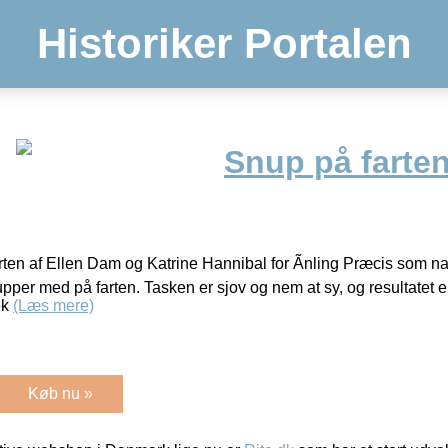
Historiker Portalen
Snup på farten 
rten af Ellen Dam og Katrine Hannibal for Ãnling Præcis som nav
upper med på farten. Tasken er sjov og nem at sy, og resultatet e
ek
(Læs mere)
Køb nu »