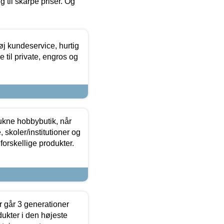
g til skarpe priser. Og
øj kundeservice, hurtig
 til private, engros og
ukne hobbybutik, når
 skoler/institutioner og
forskellige produkter.
 går 3 generationer
dukter i den højeste