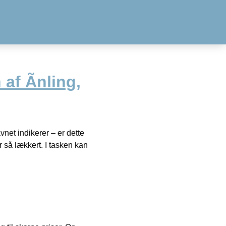
af Ãnling,
net indikerer – er dette
r så lækkert. I tasken kan