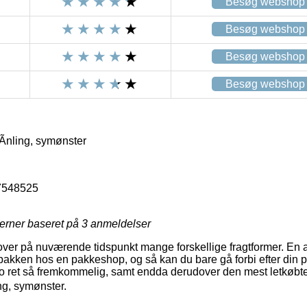
Besøg webshop
Besøg webshop
Besøg webshop
Besøg webshop
Ãnling, symønster
7548525
jerner baseret på
3
anmeldelser
over på nuværende tidspunkt mange forskellige fragtformer. En af 
t pakken hos en pakkeshop, og så kan du bare gå forbi efter din p
jo ret så fremkommelig, samt endda derudover den mest letkøbt
ing, symønster.