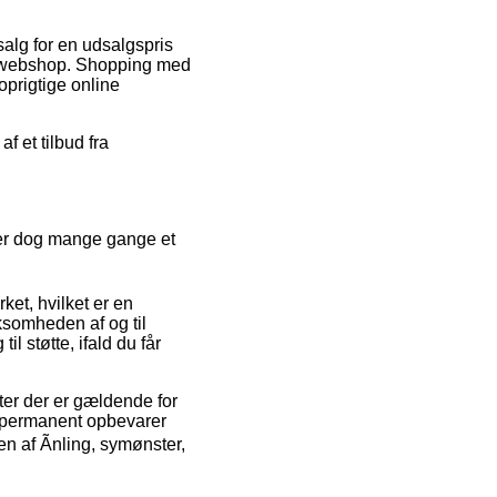
alg for en udsalgspris
net webshop. Shopping med
uoprigtige online
 et tilbud fra
t er dog mange gange et
ket, hvilket er en
rksomheden af og til
 støtte, ifald du får
ter der er gældende for
an permanent opbevarer
en af Ãnling, symønster,