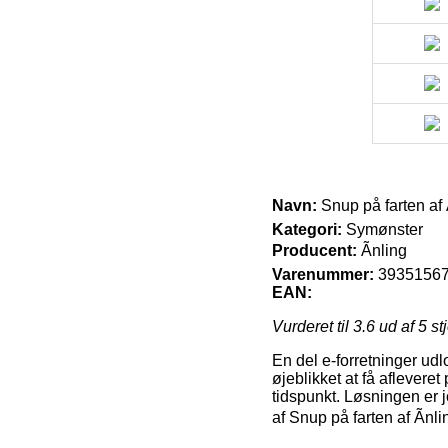
Navn:
Snup på farten af 
Kategori:
Symønster
Producent:
Ãnling
Varenummer:
3935156
EAN:
Vurderet til
3.6
ud af 5 st
En del e-forretninger udl
øjeblikket at få aflevere
tidspunkt. Løsningen er 
af Snup på farten af Ãnl