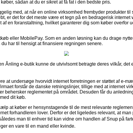
køber, sådan at du er sikret at få fat i den bedste pris.
ig med, at når en online virksomhed frembyder produkter til s
tkøbt, er det for det meste være et tegn på en bedragerisk inter
tet af en foranstaltning, hvilket garanterer dig som køber overfor 
tkøb eller MobilePay. Som en anden løsning kan du drage nytte af
 du har til hensigt at finansiere regningen senere.
en Ãnling e-butik kunne de utvivlsomt betragte deres vilkår, de
re at undersøge hvorvidt internet forretningen er støttet af e-mær
firmaet forstår de danske retningslinjer, tillige med at internet vi
r behersker reglementet på området. Desuden får du anledning til
 med dit køb.
hjælp at køber er hensynstagende til de mest relevante reglemen
ternet forhandleren lover. Derfor er det ligeledes relevant, at m
 således man til enhver tid kan vidne om handlen af Snup på fart
ger en vare til en mand eller kvinde.