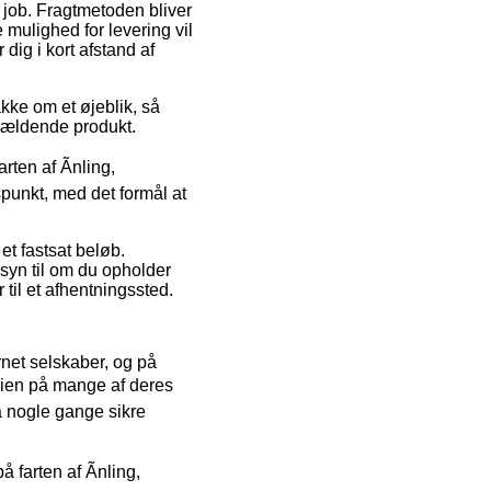
på job. Fragtmetoden bliver
 mulighed for levering vil
dig i kort afstand af
kke om et øjeblik, så
ågældende produkt.
rten af Ãnling,
spunkt, med det formål at
et fastsat beløb.
nsyn til om du opholder
 til et afhentningssted.
ernet selskaber, og på
rdien på mange af deres
a nogle gange sikre
 farten af Ãnling,