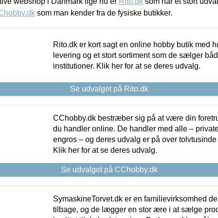
ive webshop i Danmark lige nu er
Rito.dk
som har et stort udval
Chobby.dk
som man kender fra de fysiske butikker.
Rito.dk er kort sagt en online hobby butik med h
levering og et stort sortiment som de sælger både
institutioner. Klik her for at se deres udvalg.
Se udvalget på Rito.dk
CChobby.dk bestræber sig på at være din foretr
du handler online. De handler med alle – private,
engros – og deres udvalg er på over tolvtusinde 
Klik her for at se deres udvalg.
Se udvalget på CChobby.dk
SymaskineTorvet.dk er en familievirksomhed der
tilbage, og de lægger en stor ære i at sælge pro