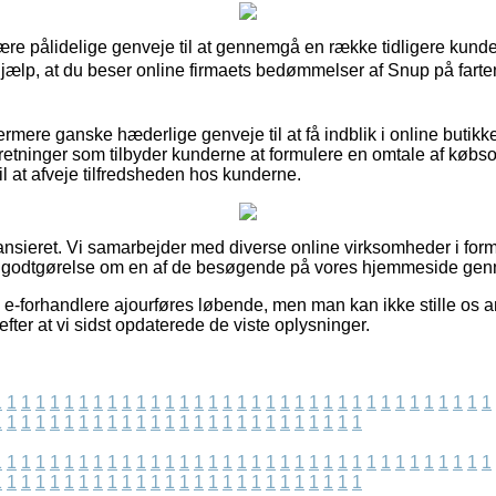
lære pålidelige genveje til at gennemgå en række tidligere ku
 hjælp, at du beser online firmaets bedømmelser af Snup på farte
rmere ganske hæderlige genveje til at få indblik i online butik
etninger som tilbyder kunderne at formulere en omtale af købso
l at afveje tilfredsheden hos kunderne.
nsieret. Vi samarbejder med diverse online virksomheder i form 
får godtgørelse om en af de besøgende på vores hjemmeside gen
e-forhandlere ajourføres løbende, men man kan ikke stille os ans
ter at vi sidst opdaterede de viste oplysninger.
1
1
1
1
1
1
1
1
1
1
1
1
1
1
1
1
1
1
1
1
1
1
1
1
1
1
1
1
1
1
1
1
1
1
1
1
1
1
1
1
1
1
1
1
1
1
1
1
1
1
1
1
1
1
1
1
1
1
1
1
1
1
1
1
1
1
1
1
1
1
1
1
1
1
1
1
1
1
1
1
1
1
1
1
1
1
1
1
1
1
1
1
1
1
1
1
1
1
1
1
1
1
1
1
1
1
1
1
1
1
1
1
1
1
1
1
1
1
1
1
1
1