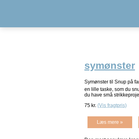
symønster
Symønster til Snup på fa
en lille taske, som du sn
du have små strikkeproj
75
kr.
(Vis fragtpris)
Læs mere »