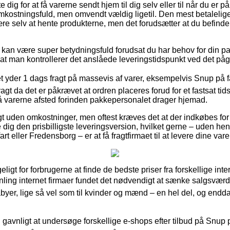
dig for at få varerne sendt hjem til dig selv eller til når du er 
mkostningsfuld, men omvendt vældig ligetil. Den mest betalelige
være selv at hente produkterne, men det forudsætter at du befinder 
kan være super betydningsfuld forudsat du har behov for din pa
gt at man kontrollerer det anslåede leveringstidspunkt ved det p
t yder 1 dags fragt på massevis af varer, eksempelvis Snup på fa
t da det er påkrævet at ordren placeres forud for et fastsat tid
få varerne afsted forinden pakkepersonalet drager hjemad.
gt uden omkostninger, men oftest kræves det at der indkøbes for 
 dig den prisbilligste leveringsversion, hvilket gerne – uden he
t eller Fredensborg – er at få fragtfirmaet til at levere dine varer
ligt for forbrugerne at finde de bedste priser fra forskellige int
 Ãnling internet firmaer fundet det nødvendigt at sænke salgsvæ
abyer, lige så vel som til kvinder og mænd – en hel del, og endd
g gavnligt at undersøge forskellige e-shops efter tilbud på Snup på