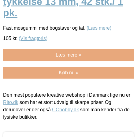
tykkelse 13 mm, 42 stk./ 1
pk.
Fast mosgummi med bogstaver og tal.
(Læs mere)
105
kr.
(Vis fragtpris)
Læs mere »
Køb nu »
Den mest populære kreative webshop i Danmark lige nu er
Rito.dk
som har et stort udvalg til skarpe priser. Og
derudover er der også
CChobby.dk
som man kender fra de
fysiske butikker.