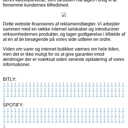
fornemme kundernes tilfredshed.
Dette website finansieres af reklameindtægter. Vi arbejder
sammen med en række internet selskaber og introducerer
virksomhedernes produkter, og tager godtgørelse i tilfælde af
at en af de besøgende på vores side udfører en ordre.
Viden om varer og internet butikker værnes om hele tiden,
men det er ikke muligt for os at give garantier imod
ændringer der er iværksat siden seneste opdatering af vores
informationer.
BITLY:
1
1
1
1
1
1
1
1
1
1
1
1
1
1
1
1
1
1
1
1
1
1
1
1
1
1
1
1
1
1
1
1
1
1
1
1
1
1
1
1
1
1
1
1
1
1
1
1
1
1
1
1
1
1
1
1
1
1
1
1
1
1
1
1
1
1
1
1
1
1
1
1
1
1
1
1
1
1
1
1
1
1
1
1
1
1
1
1
1
1
1
1
1
1
1
1
1
1
1
1
SPOTIFY:
1
1
1
1
1
1
1
1
1
1
1
1
1
1
1
1
1
1
1
1
1
1
1
1
1
1
1
1
1
1
1
1
1
1
1
1
1
1
1
1
1
1
1
1
1
1
1
1
1
1
1
1
1
1
1
1
1
1
1
1
1
1
1
1
1
1
1
1
1
1
1
1
1
1
1
1
1
1
1
1
1
1
1
1
1
1
1
1
1
1
1
1
1
1
1
1
1
1
1
1