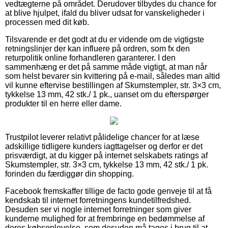
vedtægterne på området. Derudover tilbydes du chance for
at blive hjulpet, ifald du bliver udsat for vanskeligheder i
processen med dit køb.
Tilsvarende er det godt at du er vidende om de vigtigste
retningslinjer der kan influere på ordren, som fx den
returpolitik online forhandleren garanterer. I den
sammenhæng er det på samme måde vigtigt, at man når
som helst bevarer sin kvittering på e-mail, således man altid
vil kunne eftervise bestillingen af Skumstempler, str. 3×3 cm,
tykkelse 13 mm, 42 stk./ 1 pk., uanset om du efterspørger
produkter til en herre eller dame.
Trustpilot leverer relativt pålidelige chancer for at læse
adskillige tidligere kunders iagttagelser og derfor er det
prisværdigt, at du kigger på internet selskabets ratings af
Skumstempler, str. 3×3 cm, tykkelse 13 mm, 42 stk./ 1 pk.
forinden du færdiggør din shopping.
Facebook fremskaffer tillige de facto gode genveje til at få
kendskab til internet forretningens kundetilfredshed.
Desuden ser vi nogle internet forretninger som giver
kunderne mulighed for at frembringe en bedømmelse af
deres købsoplevelse, som desuden må tages i brug til at