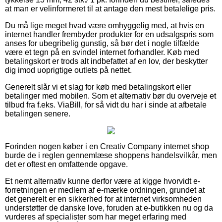
at man er velinformeret til at antage den mest betalelige pris.
Du må lige meget hvad være omhyggelig med, at hvis en
internet handler frembyder produkter for en udsalgspris som
anses for ubegribelig gunstig, så bør det i nogle tilfælde
være et tegn på en svindel internet forhandler. Køb med
betalingskort er trods alt indbefattet af en lov, der beskytter
dig imod uoprigtige outlets på nettet.
Generelt slår vi et slag for køb med betalingskort eller
betalinger med mobilen. Som et alternativ bør du overveje et
tilbud fra f.eks. ViaBill, for så vidt du har i sinde at afbetale
betalingen senere.
Forinden nogen køber i en Creativ Company internet shop
burde de i reglen gennemlæse shoppens handelsvilkår, men
det er oftest en omfattende opgave.
Et nemt alternativ kunne derfor være at kigge hvorvidt e-
forretningen er medlem af e-mærke ordningen, grundet at
det generelt er en sikkerhed for at internet virksomheden
understøtter de danske love, foruden at e-butikken nu og da
vurderes af specialister som har meget erfaring med