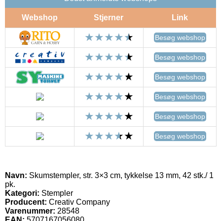
Webshop
Stjerner
Link
Besøg webshop
Besøg webshop
Besøg webshop
Besøg webshop
Besøg webshop
Besøg webshop
Navn:
Skumstempler, str. 3×3 cm, tykkelse 13 mm, 42 stk./ 1
pk.
Kategori:
Stempler
Producent:
Creativ Company
Varenummer:
28548
EAN:
5707167056080