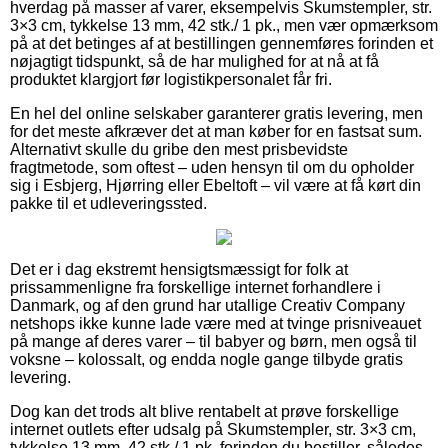
hverdag på masser af varer, eksempelvis Skumstempler, str.
3×3 cm, tykkelse 13 mm, 42 stk./ 1 pk., men vær opmærksom
på at det betinges af at bestillingen gennemføres forinden et
nøjagtigt tidspunkt, så de har mulighed for at nå at få
produktet klargjort før logistikpersonalet får fri.
En hel del online selskaber garanterer gratis levering, men
for det meste afkræver det at man køber for en fastsat sum.
Alternativt skulle du gribe den mest prisbevidste
fragtmetode, som oftest – uden hensyn til om du opholder
sig i Esbjerg, Hjørring eller Ebeltoft – vil være at få kørt din
pakke til et udleveringssted.
Det er i dag ekstremt hensigtsmæssigt for folk at
prissammenligne fra forskellige internet forhandlere i
Danmark, og af den grund har utallige Creativ Company
netshops ikke kunne lade være med at tvinge prisniveauet
på mange af deres varer – til babyer og børn, men også til
voksne – kolossalt, og endda nogle gange tilbyde gratis
levering.
Dog kan det trods alt blive rentabelt at prøve forskellige
internet outlets efter udsalg på Skumstempler, str. 3×3 cm,
tykkelse 13 mm, 42 stk./ 1 pk. forinden du bestiller, således