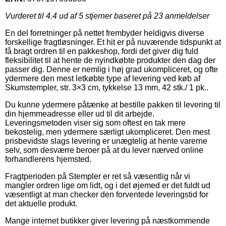
Vurderet til
4.4
ud af 5 stjerner baseret på
23
anmeldelser
En del forretninger på nettet frembyder heldigvis diverse
forskellige fragtløsninger. Et hit er på nuværende tidspunkt at
få bragt ordren til en pakkeshop, fordi det giver dig fuld
fleksibilitet til at hente de nyindkøbte produkter den dag der
passer dig. Denne er nemlig i høj grad ukompliceret, og ofte
ydermere den mest letkøbte type af levering ved køb af
Skumstempler, str. 3×3 cm, tykkelse 13 mm, 42 stk./ 1 pk..
Du kunne ydermere påtænke at bestille pakken til levering til
din hjemmeadresse eller ud til dit arbejde.
Leveringsmetoden viser sig som oftest en tak mere
bekostelig, men ydermere særligt ukompliceret. Den mest
prisbevidste slags levering er unægtelig at hente varerne
selv, som desværre beroer på at du lever nærved online
forhandlerens hjemsted.
Fragtperioden på Stempler er ret så væsentlig når vi
mangler ordren lige om lidt, og i det øjemed er det fuldt ud
væsentligt at man checker den forventede leveringstid for
det aktuelle produkt.
Mange internet butikker giver levering på næstkommende