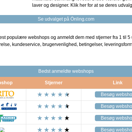
laver og designer. Klik her for at se deres udvalg
Se udvalget på Önling.com
t populære webshops og anmeldt dem med stjerner fra 1 til 5 ud
rrelse, kundeservice, brugervenlighed, betingelser, leveringsfor
Bedst anmeldte webshops
bshop
Stjerner
Link
Besøg websh
Besøg websh
Besøg websh
Besøg websh