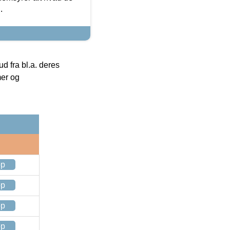
.
 fra bl.a. deres
mer og
op
op
op
op