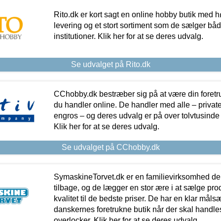
Rito.dk er kort sagt en online hobby butik med h
levering og et stort sortiment som de sælger både
institutioner. Klik her for at se deres udvalg.
Se udvalget på Rito.dk
CChobby.dk bestræber sig på at være din foretr
du handler online. De handler med alle – private,
engros – og deres udvalg er på over tolvtusinde 
Klik her for at se deres udvalg.
Se udvalget på CChobby.dk
SymaskineTorvet.dk er en familievirksomhed der
tilbage, og de lægger en stor ære i at sælge pro
kvalitet til de bedste priser. De har en klar mål
danskernes foretrukne butik når der skal handle
overlocker. Klik her for at se deres udvalg.