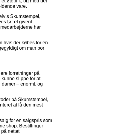
 et øjeblik, og med det
ældende vare.
pelvis Skumstempel,
es før et givent
kkemedarbejderne har
n hvis der købes for en
igegyldigt om man bor
lere forretninger på
 kunne slippe for at
g damer – enormt, og
atkoder på Skumstempel,
nteret at få den mest
 salg for en salgspris som
ne shop. Bestillinger
 på nettet.