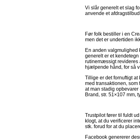
Vi slår generelt et slag 
anvende et afdragstilbud 
Før folk bestiller i en C
men det er undertiden ik
En anden valgmulighed ka
generelt er et kendetegn
rutinemæssigt revideres 
hjælpende hånd, for så vi
Tillige er det fornuftigt
med transaktionen, som fo
at man stadig opbevarer 
Brand, str. 51×107 mm, t
Trustpilot fører til fuldt
klogt, at du verificerer 
stk. forud for at du placer
Facebook genererer desude