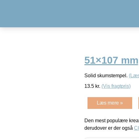
51×107 mm,
Solid skumstempel.
(Læs
13.5
kr.
(Vis fragtpris)
Læs mere »
Den mest populære kreat
derudover er der også
C