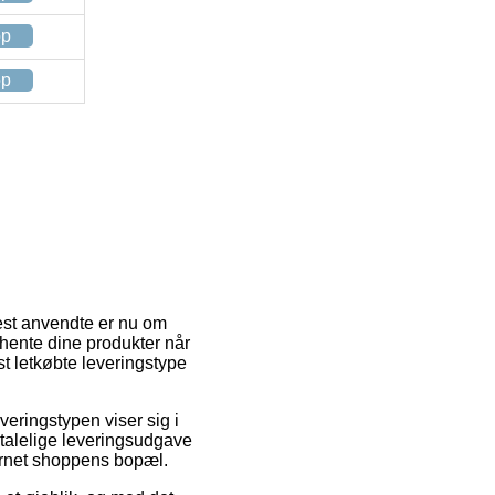
op
op
mest anvendte er nu om
 afhente dine produkter når
t letkøbte leveringstype
everingstypen viser sig i
talelige leveringsudgave
ternet shoppens bopæl.