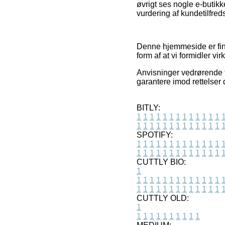
øvrigt ses nogle e-butik
vurdering af kundetilfre
Denne hjemmeside er fina
form af at vi formidler 
Anvisninger vedrørende t
garantere imod rettelser 
BITLY:
1
1
1
1
1
1
1
1
1
1
1
1
1
1
1
1
1
1
1
1
1
1
1
1
1
1
SPOTIFY:
1
1
1
1
1
1
1
1
1
1
1
1
1
1
1
1
1
1
1
1
1
1
1
1
1
1
CUTTLY BIO:
1
1
1
1
1
1
1
1
1
1
1
1
1
1
1
1
1
1
1
1
1
1
1
1
1
1
1
CUTTLY OLD:
1
1
1
1
1
1
1
1
1
1
1