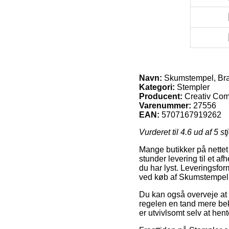
Navn:
Skumstempel, Bran
Kategori:
Stempler
Producent:
Creativ Co
Varenummer:
27556
EAN:
5707167919262
Vurderet til
4.6
ud af 5 st
Mange butikker på nettet 
stunder levering til et af
du har lyst. Leveringsfo
ved køb af Skumstempel, 
Du kan også overveje at få
regelen en tand mere bek
er utvivlsomt selv at he