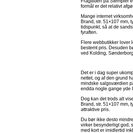
Fragttiden på Stempler er
formål er det relativt a
Mange internet virksomh
Brand, str. 51×107 mm, ty
tidspunkt, så at de sands
fyraften.
Flere webbutikker lover 
bestemt pris. Desuden bø
ved Kolding, Sønderborg 
Det er i dag super ukompl
nettet, og af den grund h
mindske salgsværdien på 
endda nogle gange yde l
Dog kan det trods alt vi
Brand, str. 51×107 mm, ty
attraktive pris.
Du bør ikke desto mindre 
virker besynderligt god, 
med kort er imidlertid ink