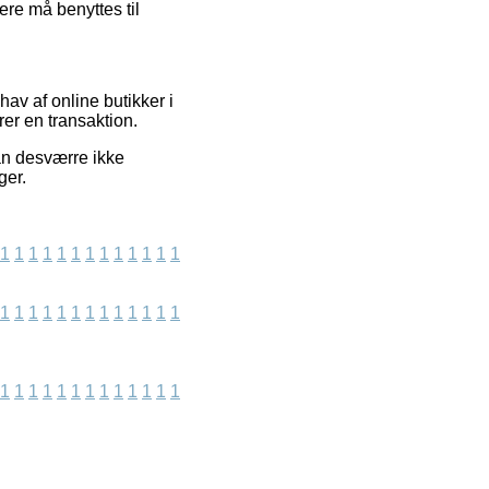
ere må benyttes til
av af online butikker i
er en transaktion.
an desværre ikke
ger.
1
1
1
1
1
1
1
1
1
1
1
1
1
1
1
1
1
1
1
1
1
1
1
1
1
1
1
1
1
1
1
1
1
1
1
1
1
1
1