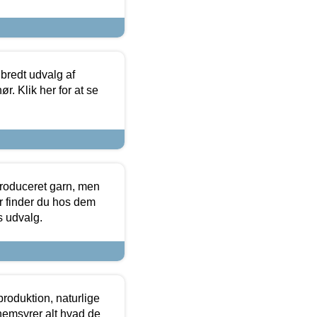
 bredt udvalg af
r. Klik her for at se
produceret garn, men
or finder du hos dem
es udvalg.
roduktion, naturlige
nemsyrer alt hvad de