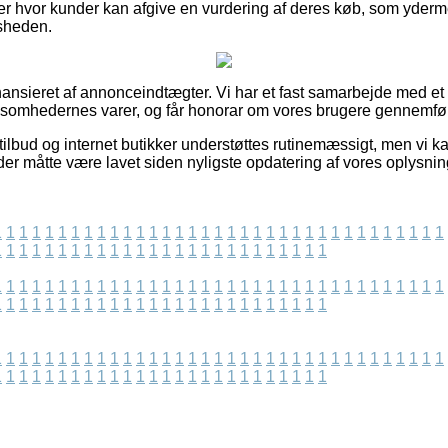
ker hvor kunder kan afgive en vurdering af deres køb, som yderm
dsheden.
nsieret af annonceindtægter. Vi har et fast samarbejde med et h
virksomhedernes varer, og får honorar om vores brugere gennemfør
ilbud og internet butikker understøttes rutinemæssigt, men vi k
der måtte være lavet siden nyligste opdatering af vores oplysnin
1
1
1
1
1
1
1
1
1
1
1
1
1
1
1
1
1
1
1
1
1
1
1
1
1
1
1
1
1
1
1
1
1
1
1
1
1
1
1
1
1
1
1
1
1
1
1
1
1
1
1
1
1
1
1
1
1
1
1
1
1
1
1
1
1
1
1
1
1
1
1
1
1
1
1
1
1
1
1
1
1
1
1
1
1
1
1
1
1
1
1
1
1
1
1
1
1
1
1
1
1
1
1
1
1
1
1
1
1
1
1
1
1
1
1
1
1
1
1
1
1
1
1
1
1
1
1
1
1
1
1
1
1
1
1
1
1
1
1
1
1
1
1
1
1
1
1
1
1
1
1
1
1
1
1
1
1
1
1
1
1
1
1
1
1
1
1
1
1
1
1
1
1
1
1
1
1
1
1
1
1
1
1