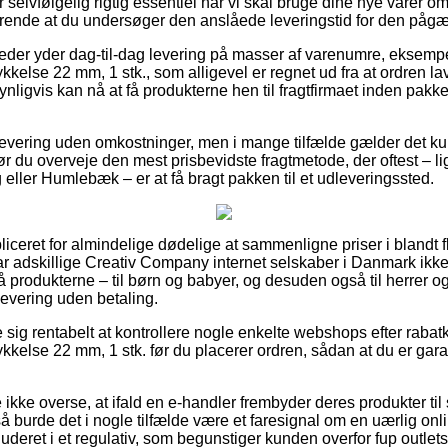
 selvfølgelig rigtig essentiel når vi skal bruge dine nye varer om
fgørende at du undersøger den anslåede leveringstid for den påg
eder yder dag-til-dag levering på masser af varenumre, eksem
kkelse 22 mm, 1 stk., som alligevel er regnet ud fra at ordren lav
ynligvis kan nå at få produkterne hen til fragtfirmaet inden pa
levering uden omkostninger, men i mange tilfælde gælder det ku
r du overveje den mest prisbevidste fragtmetode, der oftest – l
eller Humlebæk – er at få bragt pakken til et udleveringssted.
iceret for almindelige dødelige at sammenligne priser i blandt f
ar adskillige Creativ Company internet selskaber i Danmark ikke
produkterne – til børn og babyer, og desuden også til herrer o
evering uden betaling.
se sig rentabelt at kontrollere nogle enkelte webshops efter rab
kkelse 22 mm, 1 stk. før du placerer ordren, sådan at du er gara
ikke overse, at ifald en e-handler frembyder deres produkter til
så burde det i nogle tilfælde være et faresignal om en uærlig onli
luderet i et regulativ, som begunstiger kunden overfor fup outlets