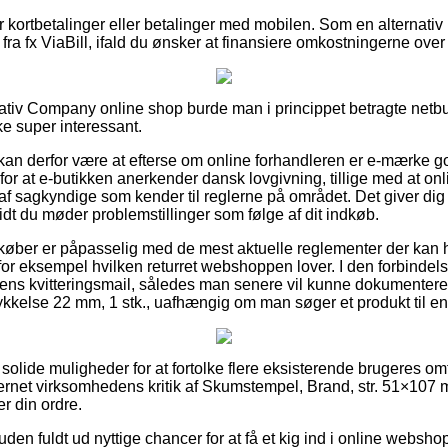
for kortbetalinger eller betalinger med mobilen. Som en alternati
fra fx ViaBill, ifald du ønsker at finansiere omkostningerne over
reativ Company online shop burde man i princippet betragte netbut
ke super interessant.
n derfor være at efterse om online forhandleren er e-mærke go
 for at e-butikken anerkender dansk lovgivning, tillige med at o
af sagkyndige som kender til reglerne på området. Det giver dig
dt du møder problemstillinger som følge af dit indkøb.
 at køber er påpasselig med de mest aktuelle reglementer der ka
r eksempel hvilken returret webshoppen lover. I den forbindelse 
ens kvitteringsmail, således man senere vil kunne dokumentere
ykkelse 22 mm, 1 stk., uafhængig om man søger et produkt til en
 ud solide muligheder for at fortolke flere eksisterende brugeres om
internet virksomhedens kritik af Skumstempel, Brand, str. 51×107
er din ordre.
n fuldt ud nyttige chancer for at få et kig ind i online websho