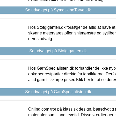
Se udvalget på SymaskineTorvet.dk
Hos Stofgiganten.dk forsøger de altid at have et
skønne metervarestoffer, snitmønstre og sytilbehø
deres udvalg.
Se udvalget på Stofgiganten.dk
Hos GarnSpecialisten.dk forhandler de ikke ny
opkøber restpartier direkte fra fabrikkerne. Derf
altid garn til skarpe priser. Klik her for at se der
Se udvalget på GarnSpecialisten.dk
Önling.com tror på klassisk design, bæredygtig p
materialer samt lang levetid. Disse værdier gen