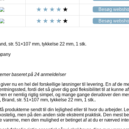
Besøg websh
Besøg websh
d, str. 51×107 mm, tykkelse 22 mm, 1 stk.
mpany
jerner baseret på
24
anmeldelser
giver nu en hel del forskellige løsninger til levering. En af de 
hentningssted, fordi det så giver dig god fleksibilitet til at kunne
rmen er nemlig rigtig simpel, og mange gange derudover den mes
Brand, str. 51×107 mm, tykkelse 22 mm, 1 stk..
 produkterne sendt til din lejlighed eller til hvor du arbejder. L
ostelig, men på den anden side ekstremt praktisk. Den mest be
nte varerne, men den mulighed er betinget af at du er nærved in