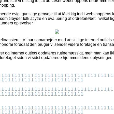
und slår vi et slag for, at du læser webshoppens bedømmelser af 
shopping.
gnende evigt gunstige genveje til at få et kig ind i webshoppens
om tilbyder folk at ytre en evaluering af ordreforløbet, hvilket l
kunders oplevelser.
nansieret. Vi har samarbejder med adskillige internet outlets
 honorar forudsat den bruger vi sender videre foretager en transa
r og internet outlets opdateres rutinemæssigt, men man kan ikke 
 foretaget siden vi sidst opdaterede hjemmesidens oplysninger.
1
1
1
1
1
1
1
1
1
1
1
1
1
1
1
1
1
1
1
1
1
1
1
1
1
1
1
1
1
1
1
1
1
1
1
1
1
1
1
1
1
1
1
1
1
1
1
1
1
1
1
1
1
1
1
1
1
1
1
1
1
1
1
1
1
1
1
1
1
1
1
1
1
1
1
1
1
1
1
1
1
1
1
1
1
1
1
1
1
1
1
1
1
1
1
1
1
1
1
1
1
1
1
1
1
1
1
1
1
1
1
1
1
1
1
1
1
1
1
1
1
1
1
1
1
1
1
1
1
1
1
1
1
1
1
1
1
1
1
1
1
1
1
1
1
1
1
1
1
1
1
1
1
1
1
1
1
1
1
1
1
1
1
1
1
1
1
1
1
1
1
1
1
1
1
1
1
1
1
1
1
1
1