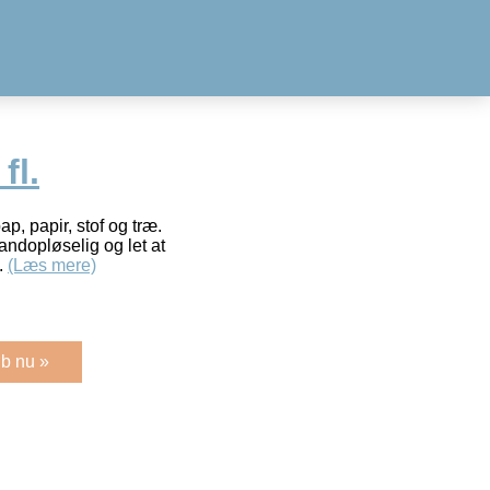
fl.
p, papir, stof og træ.
andopløselig og let at
.
(Læs mere)
b nu »