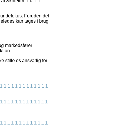
Skolelim, 1 l/ 1 fl.
 kundefokus. Foruden det
igeledes kan tages i brug
 og markedsfører
ktion.
stille os ansvarlig for
1
1
1
1
1
1
1
1
1
1
1
1
1
1
1
1
1
1
1
1
1
1
1
1
1
1
1
1
1
1
1
1
1
1
1
1
1
1
1