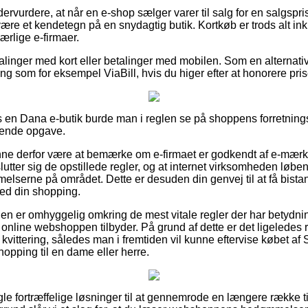
rvurdere, at når en e-shop sælger varer til salg for en salgspris 
ære et kendetegn på en snydagtig butik. Kortkøb er trods alt ink
rlige e-firmaer.
talinger med kort eller betalinger med mobilen. Som en alternat
ng som for eksempel ViaBill, hvis du higer efter at honorere pri
s en Dana e-butik burde man i reglen se på shoppens forretningsa
tende opgave.
 derfor være at bemærke om e-firmaet er godkendt af e-mærket,
lutter sig de opstillede regler, og at internet virksomheden løbe
melserne på området. Dette er desuden din genvej til at få bista
ed din shopping.
den er omhyggelig omkring de mest vitale regler der har betydnin
online webshoppen tilbyder. På grund af dette er det ligeledes re
kvittering, således man i fremtiden vil kunne eftervise købet af Sko
hopping til en dame eller herre.
gle fortræffelige løsninger til at gennemrode en længere række t