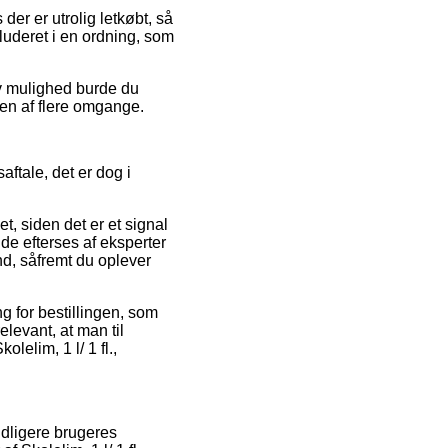
der er utrolig letkøbt, så
luderet i en ordning, som
iv mulighed burde du
sen af flere omgange.
ftale, det er dog i
 siden det er et signal
nde efterses af eksperter
nd, såfremt du oplever
g for bestillingen, som
levant, at man til
lelim, 1 l/ 1 fl.,
idligere brugeres