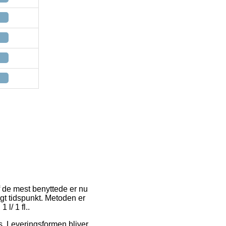
f de mest benyttede er nu
lgt tidspunkt. Metoden er
l/ 1 fl..
ds. Leveringsformen bliver