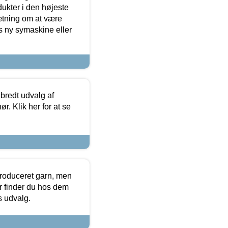
dukter i den højeste
sætning om at være
s ny symaskine eller
 bredt udvalg af
r. Klik her for at se
produceret garn, men
or finder du hos dem
es udvalg.