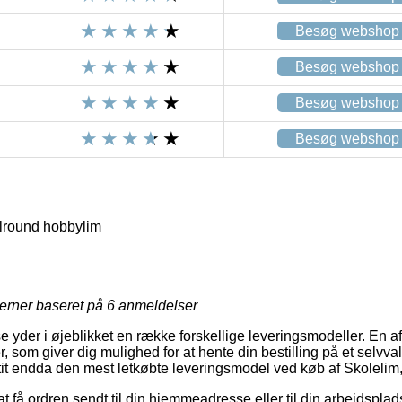
Besøg webshop
Besøg webshop
Besøg webshop
Besøg webshop
lround hobbylim
jerner baseret på
6
anmeldelser
 yder i øjeblikket en række forskellige leveringsmodeller. En a
r, som giver dig mulighed for at hente din bestilling på et selvva
tit endda den mest letkøbte leveringsmodel ved køb af Skolelim, 1 
at få ordren sendt til din hjemmeadresse eller til din arbejdspla