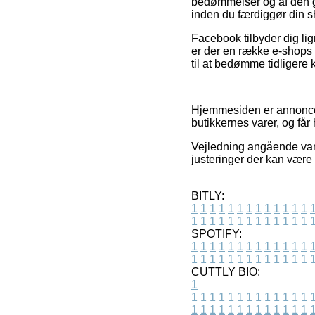
bedømmelser og af den gr
inden du færdiggør din 
Facebook tilbyder dig li
er der en række e-shops s
til at bedømme tidligere 
Hjemmesiden er annoncefi
butikkernes varer, og får
Vejledning angående vare
justeringer der kan være
BITLY:
1
1
1
1
1
1
1
1
1
1
1
1
1
1
1
1
1
1
1
1
1
1
1
1
1
1
SPOTIFY:
1
1
1
1
1
1
1
1
1
1
1
1
1
1
1
1
1
1
1
1
1
1
1
1
1
1
CUTTLY BIO:
1
1
1
1
1
1
1
1
1
1
1
1
1
1
1
1
1
1
1
1
1
1
1
1
1
1
1