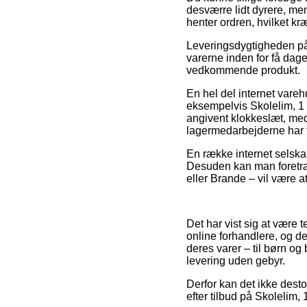
desværre lidt dyrere, men
henter ordren, hvilket kr
Leveringsdygtigheden på
varerne inden for få dag
vedkommende produkt.
En hel del internet vare
eksempelvis Skolelim, 1 l
angivent klokkeslæt, med 
lagermedarbejderne har f
En række internet selskab
Desuden kan man foretræk
eller Brande – vil være a
Det har vist sig at være 
online forhandlere, og d
deres varer – til børn o
levering uden gebyr.
Derfor kan det ikke dest
efter tilbud på Skolelim, 1