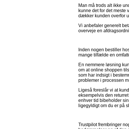
Man må trods alt ikke unde
kunne det for det meste v
dækker kunden overfor uæ
Vi anbefaler generelt be
overveje en afdragsordni
Inden nogen bestiller ho
mange tilfælde en omfat
En nemmere løsning kunne
om at online shoppen tils
som har indsigt i bestem
problemer i processen m
Ligeså foreslår vi at kun
eksempelvis den returret 
enhver tid bibeholder sin 
ligegyldigt om du er på s
Trustpilot frembringer no