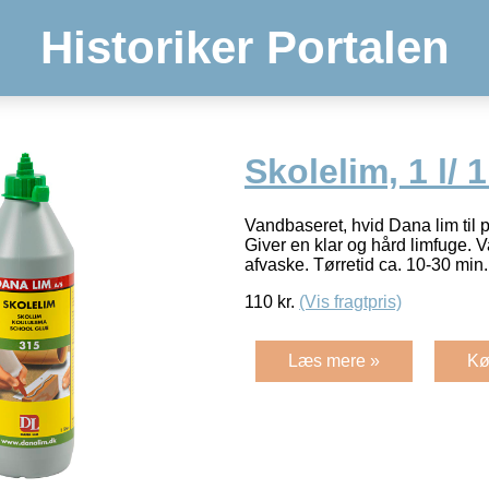
Historiker Portalen
Skolelim, 1 l/ 1 
Vandbaseret, hvid Dana lim til pa
Giver en klar og hård limfuge. V
afvaske. Tørretid ca. 10-30 min.
110
kr.
(Vis fragtpris)
Læs mere »
Kø