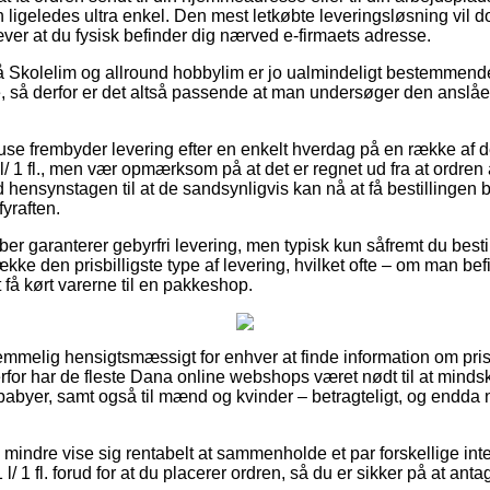
 ligeledes ultra enkel. Den mest letkøbte leveringsløsning vil do
æver at du fysisk befinder dig nærved e-firmaets adresse.
 Skolelim og allround hobbylim er jo ualmindeligt bestemmend
e, så derfor er det altså passende at man undersøger den anslåe
huse frembyder levering efter en enkelt hverdag på en række af 
/ 1 fl., men vær opmærksom på at det er regnet ud fra at ordren 
hensynstagen til at de sandsynligvis kan nå at få bestillingen b
yraften.
er garanterer gebyrfri levering, men typisk kun såfremt du bestill
ke den prisbilligste type af levering, hvilket ofte – om man bef
t få kørt varerne til en pakkeshop.
temmelig hensigtsmæssigt for enhver at finde information om prise
erfor har de fleste Dana online webshops været nødt til at mind
g babyer, samt også til mænd og kvinder – betragteligt, og endda
o mindre vise sig rentabelt at sammenholde et par forskellige in
 l/ 1 fl. forud for at du placerer ordren, så du er sikker på at anta