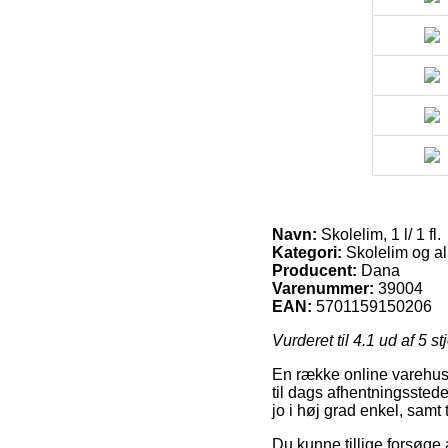
Navn:
Skolelim, 1 l/ 1 fl.
Kategori:
Skolelim og al
Producent:
Dana
Varenummer:
39004
EAN:
5701159150206
Vurderet til
4.1
ud af 5 st
En række online varehuse
til dags afhentningsstede
jo i høj grad enkel, samt 
Du kunne tillige forsøge 