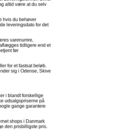
g altid være at du selv
e hvis du behøver
de leveringsdato for det
deres varenumre,
aflægges tidligere end et
etjent før
er for et fastsat beløb.
inder sig i Odense, Skive
r i blandt forskellige
ske udsalgspriserne på
 nogle gange garantere
ternet shops i Danmark
ge den prisbilligste pris.