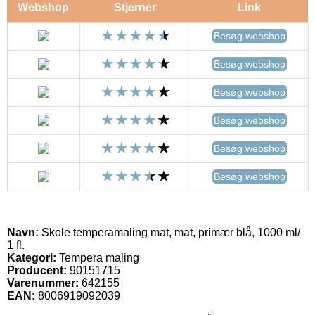
Webshop
Stjerner
Link
Besøg webshop
Besøg webshop
Besøg webshop
Besøg webshop
Besøg webshop
Besøg webshop
Navn:
Skole temperamaling mat, mat, primær blå, 1000 ml/
1 fl.
Kategori:
Tempera maling
Producent:
90151715
Varenummer:
642155
EAN:
8006919092039