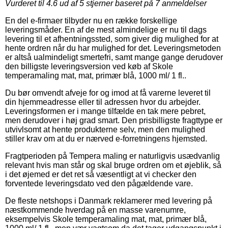
Vurderet til
4.6
ud af 5 stjerner baseret på
7
anmeldelser
En del e-firmaer tilbyder nu en række forskellige
leveringsmåder. En af de mest almindelige er nu til dags
levering til et afhentningssted, som giver dig mulighed for at
hente ordren når du har mulighed for det. Leveringsmetoden
er altså ualmindeligt smertefri, samt mange gange derudover
den billigste leveringsversion ved køb af Skole
temperamaling mat, mat, primær blå, 1000 ml/ 1 fl..
Du bør omvendt afveje for og imod at få varerne leveret til
din hjemmeadresse eller til adressen hvor du arbejder.
Leveringsformen er i mange tilfælde en tak mere pebret,
men derudover i høj grad smart. Den prisbilligste fragttype er
utvivlsomt at hente produkterne selv, men den mulighed
stiller krav om at du er nærved e-forretningens hjemsted.
Fragtperioden på Tempera maling er naturligvis usædvanlig
relevant hvis man står og skal bruge ordren om et øjeblik, så
i det øjemed er det ret så væsentligt at vi checker den
forventede leveringsdato ved den pågældende vare.
De fleste netshops i Danmark reklamerer med levering på
næstkommende hverdag på en masse varenumre,
eksempelvis Skole temperamaling mat, mat, primær blå,