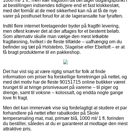
1000 ml/ 1 fl., men vær vagtsom da det tager udgangspunkt i
at bestillingen indsendes tidligere end et fast klokkeslæt,
med det formål at de med sikkerhed kan nå at få de nye
varer på posthuset forud for at de lageransatte har fyraften.
Indtil flere internet foretagender byder på fragtfri levering,
men oftest kræver det at der aftages for et bestemt beløb.
Som alternativ skulle man vælge den mest letkøbte
fragtløsning, hvilket i de fleste tilfælde – uafhængig om du
befinder sig tæt på Holstebro, Slagelse eller Ebeltoft – er at
få bragt produkterne til en pakkeshop.
Det har vist sig at være rigtig smart for folk at finde
information om priser fra forskellige forretninger på nettet, og
med det motiv har de fleste 90151715 online butikker været
tvunget til at tvinge prisniveauet på varerne – til piger og
drenge, samt til voksne – kolossalt, og endda nogle gange
love fri fragt.
Men det kan immervæk vise sig fordelagtigt at studere et par
forhandlere på nettet efter rabatkoder på Skole
temperamaling mat, mat, primær blå, 1000 ml/ 1 fl. forinden
du bestiller, således at du er garanteret at modtage den mest
attraktive pris.