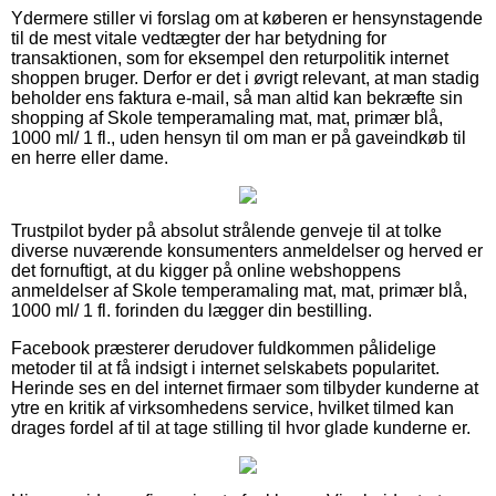
Ydermere stiller vi forslag om at køberen er hensynstagende
til de mest vitale vedtægter der har betydning for
transaktionen, som for eksempel den returpolitik internet
shoppen bruger. Derfor er det i øvrigt relevant, at man stadig
beholder ens faktura e-mail, så man altid kan bekræfte sin
shopping af Skole temperamaling mat, mat, primær blå,
1000 ml/ 1 fl., uden hensyn til om man er på gaveindkøb til
en herre eller dame.
Trustpilot byder på absolut strålende genveje til at tolke
diverse nuværende konsumenters anmeldelser og herved er
det fornuftigt, at du kigger på online webshoppens
anmeldelser af Skole temperamaling mat, mat, primær blå,
1000 ml/ 1 fl. forinden du lægger din bestilling.
Facebook præsterer derudover fuldkommen pålidelige
metoder til at få indsigt i internet selskabets popularitet.
Herinde ses en del internet firmaer som tilbyder kunderne at
ytre en kritik af virksomhedens service, hvilket tilmed kan
drages fordel af til at tage stilling til hvor glade kunderne er.