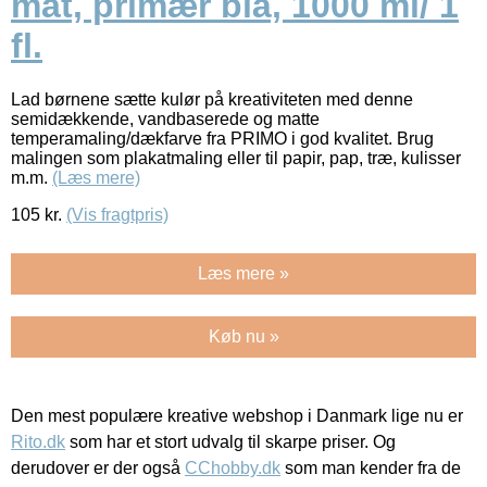
mat, primær blå, 1000 ml/ 1
fl.
Lad børnene sætte kulør på kreativiteten med denne
semidækkende, vandbaserede og matte
temperamaling/dækfarve fra PRIMO i god kvalitet. Brug
malingen som plakatmaling eller til papir, pap, træ, kulisser
m.m.
(Læs mere)
105
kr.
(Vis fragtpris)
Læs mere »
Køb nu »
Den mest populære kreative webshop i Danmark lige nu er
Rito.dk
som har et stort udvalg til skarpe priser. Og
derudover er der også
CChobby.dk
som man kender fra de