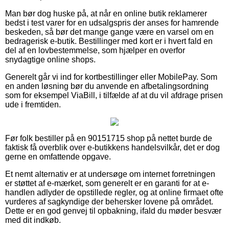
Man bør dog huske på, at når en online butik reklamerer
bedst i test varer for en udsalgspris der anses for hamrende
beskeden, så bør det mange gange være en varsel om en
bedragerisk e-butik. Bestillinger med kort er i hvert fald en
del af en lovbestemmelse, som hjælper en overfor
snydagtige online shops.
Generelt går vi ind for kortbestillinger eller MobilePay. Som
en anden løsning bør du anvende en afbetalingsordning
som for eksempel ViaBill, i tilfælde af at du vil afdrage prisen
ude i fremtiden.
Før folk bestiller på en 90151715 shop på nettet burde de
faktisk få overblik over e-butikkens handelsvilkår, det er dog
gerne en omfattende opgave.
Et nemt alternativ er at undersøge om internet forretningen
er støttet af e-mærket, som generelt er en garanti for at e-
handlen adlyder de opstillede regler, og at online firmaet ofte
vurderes af sagkyndige der behersker lovene på området.
Dette er en god genvej til opbakning, ifald du møder besvær
med dit indkøb.