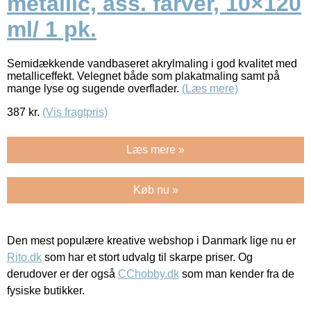
metallic, ass. farver, 10×120
ml/ 1 pk.
Semidækkende vandbaseret akrylmaling i god kvalitet med
metalliceffekt. Velegnet både som plakatmaling samt på
mange lyse og sugende overflader.
(Læs mere)
387
kr.
(Vis fragtpris)
Læs mere »
Køb nu »
Den mest populære kreative webshop i Danmark lige nu er
Rito.dk
som har et stort udvalg til skarpe priser. Og
derudover er der også
CChobby.dk
som man kender fra de
fysiske butikker.