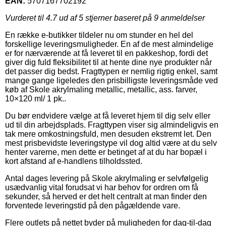
EAN:
5707167702192
Vurderet til
4.7
ud af 5 stjerner baseret på
9
anmeldelser
En række e-butikker tildeler nu om stunder en hel del
forskellige leveringsmuligheder. En af de mest almindelige
er for nærværende at få leveret til en pakkeshop, fordi det
giver dig fuld fleksibilitet til at hente dine nye produkter når
det passer dig bedst. Fragttypen er nemlig rigtig enkel, samt
mange gange ligeledes den prisbilligste leveringsmåde ved
køb af Skole akrylmaling metallic, metallic, ass. farver,
10×120 ml/ 1 pk..
Du bør endvidere vælge at få leveret hjem til dig selv eller
ud til din arbejdsplads. Fragttypen viser sig almindeligvis en
tak mere omkostningsfuld, men desuden ekstremt let. Den
mest prisbevidste leveringstype vil dog altid være at du selv
henter varerne, men dette er betinget af at du har bopæl i
kort afstand af e-handlens tilholdssted.
Antal dages levering på Skole akrylmaling er selvfølgelig
usædvanlig vital forudsat vi har behov for ordren om få
sekunder, så herved er det helt centralt at man finder den
forventede leveringstid på den pågældende vare.
Flere outlets på nettet byder på muligheden for dag-til-dag