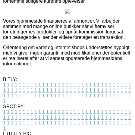
fornemme tidligere kunders oplevelser.
Vores hjemmeside finansieres af annoncer. Vi arbejder
sammen med mange online butikker når vi fremviser
forretningernes produkter, og opnår kommission forudsat
den besøgende vi sender videre foretager en transaktion.
Orientering om varer og internet shops understøttes hyppigt,
men vi giver ingen garanti imod modifikationer der potentielt
er realiseret efter at vi senest opdaterede hjemmesidens
informationer.
BITLY:
1
1
1
1
1
1
1
1
1
1
1
1
1
1
1
1
1
1
1
1
1
1
1
1
1
1
1
1
1
1
1
1
1
1
1
1
1
1
1
1
1
1
1
1
1
1
1
1
1
1
1
1
1
1
1
1
1
1
1
1
1
1
1
1
1
1
1
1
1
1
1
1
1
1
1
1
1
1
1
1
1
1
1
1
1
1
1
1
1
1
1
1
1
1
1
1
1
1
1
1
SPOTIFY:
1
1
1
1
1
1
1
1
1
1
1
1
1
1
1
1
1
1
1
1
1
1
1
1
1
1
1
1
1
1
1
1
1
1
1
1
1
1
1
1
1
1
1
1
1
1
1
1
1
1
1
1
1
1
1
1
1
1
1
1
1
1
1
1
1
1
1
1
1
1
1
1
1
1
1
1
1
1
1
1
1
1
1
1
1
1
1
1
1
1
1
1
1
1
1
1
1
1
1
1
CUTTLY BIO: