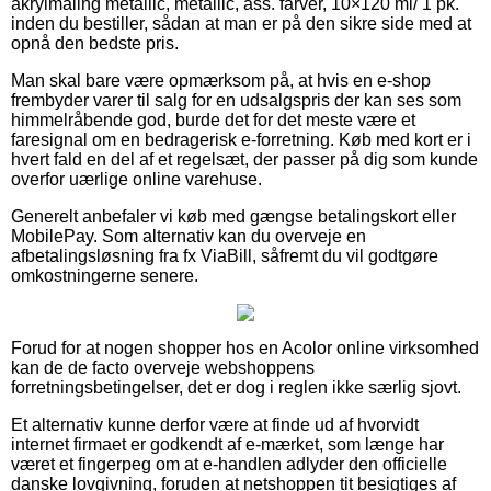
akrylmaling metallic, metallic, ass. farver, 10×120 ml/ 1 pk.
inden du bestiller, sådan at man er på den sikre side med at
opnå den bedste pris.
Man skal bare være opmærksom på, at hvis en e-shop
frembyder varer til salg for en udsalgspris der kan ses som
himmelråbende god, burde det for det meste være et
faresignal om en bedragerisk e-forretning. Køb med kort er i
hvert fald en del af et regelsæt, der passer på dig som kunde
overfor uærlige online varehuse.
Generelt anbefaler vi køb med gængse betalingskort eller
MobilePay. Som alternativ kan du overveje en
afbetalingsløsning fra fx ViaBill, såfremt du vil godtgøre
omkostningerne senere.
Forud for at nogen shopper hos en Acolor online virksomhed
kan de de facto overveje webshoppens
forretningsbetingelser, det er dog i reglen ikke særlig sjovt.
Et alternativ kunne derfor være at finde ud af hvorvidt
internet firmaet er godkendt af e-mærket, som længe har
været et fingerpeg om at e-handlen adlyder den officielle
danske lovgivning, foruden at netshoppen tit besigtiges af