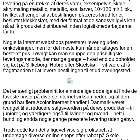
levering på en række af deres varer, eksempelvis Skole
akrylmaling metallic, metallic, ass. farver, 10×120 ml/ 1 pk.,
hvilket afhænger af at bestillingen placeres forud for et
besluttet klokkeslæt, med det formål at de sandsynligvis kan
nå at få produktet distribueret inden logistikmedarbejderne
får fri.
Nogle få internet webshops præsterer levering uden
omkostninger, men for det meste kun når der aftages for en
bestemt pris. I øvrigt kan man snuppe den prisbilligste
leveringsmetode, der mange gange – hvad end du opholder
sig tæt på Silkeborg, Hobro eller Skælskør – vil være at få
fragtmanden til at levere bestillingen til et udleveringssted.
Det er særligt problemfrit for almindelige dødelige at finde de
laveste priser på diverse internet virksomheder, og af den
grund har flere Acolor internet handler i Danmark været
tvunget til at reducere salgsværdien på deres produkter – til
juniorer, og yderligere også til kvinder og mænd – helt i
bund, og endda nogle gange præstere levering uden gebyr.
Trods dette kan det alligevel vise sig profitabelt at
undersøge diverse online shops efter rabat på Skole