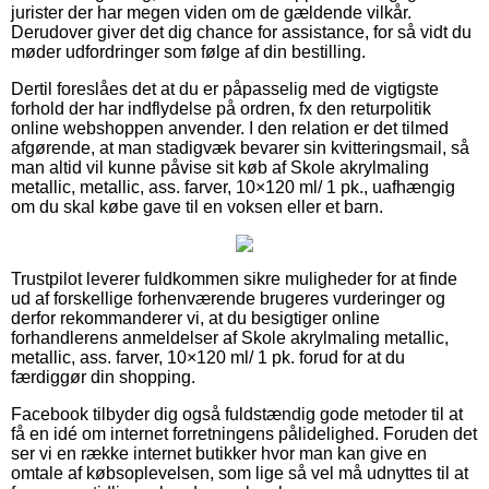
jurister der har megen viden om de gældende vilkår.
Derudover giver det dig chance for assistance, for så vidt du
møder udfordringer som følge af din bestilling.
Dertil foreslåes det at du er påpasselig med de vigtigste
forhold der har indflydelse på ordren, fx den returpolitik
online webshoppen anvender. I den relation er det tilmed
afgørende, at man stadigvæk bevarer sin kvitteringsmail, så
man altid vil kunne påvise sit køb af Skole akrylmaling
metallic, metallic, ass. farver, 10×120 ml/ 1 pk., uafhængig
om du skal købe gave til en voksen eller et barn.
Trustpilot leverer fuldkommen sikre muligheder for at finde
ud af forskellige forhenværende brugeres vurderinger og
derfor rekommanderer vi, at du besigtiger online
forhandlerens anmeldelser af Skole akrylmaling metallic,
metallic, ass. farver, 10×120 ml/ 1 pk. forud for at du
færdiggør din shopping.
Facebook tilbyder dig også fuldstændig gode metoder til at
få en idé om internet forretningens pålidelighed. Foruden det
ser vi en række internet butikker hvor man kan give en
omtale af købsoplevelsen, som lige så vel må udnyttes til at