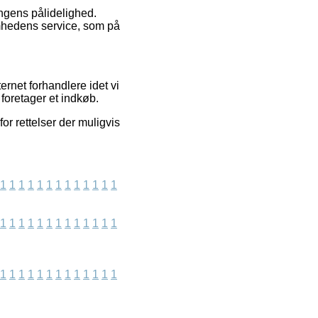
ingens pålidelighed.
omhedens service, som på
ernet forhandlere idet vi
foretager et indkøb.
or rettelser der muligvis
1
1
1
1
1
1
1
1
1
1
1
1
1
1
1
1
1
1
1
1
1
1
1
1
1
1
1
1
1
1
1
1
1
1
1
1
1
1
1