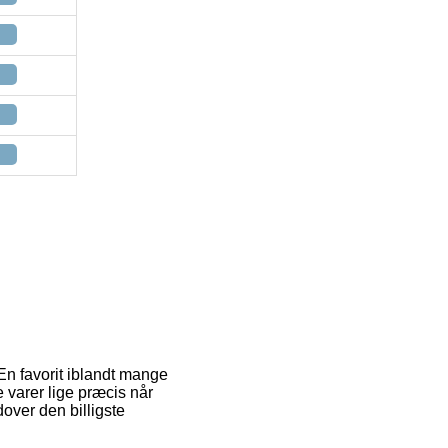
 En favorit iblandt mange
e varer lige præcis når
dover den billigste