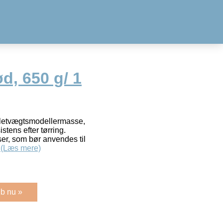
d, 650 g/ 1
 letvægtsmodellermasse,
tens efter tørring.
åser, som bør anvendes til
.
(Læs mere)
b nu »