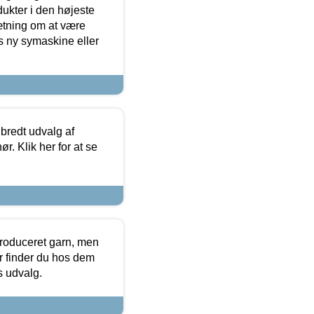
dukter i den højeste
sætning om at være
s ny symaskine eller
 bredt udvalg af
r. Klik her for at se
produceret garn, men
or finder du hos dem
es udvalg.