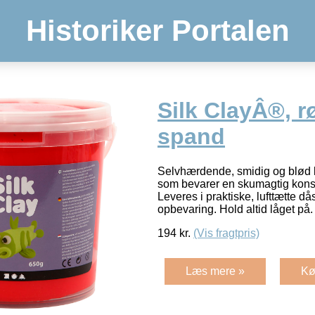
Historiker Portalen
Silk ClayÂ®, rø
spand
Selvhærdende, smidig og blød
som bevarer en skumagtig konsis
Leveres i praktiske, lufttætte d
opbevaring. Hold altid låget på
194
kr.
(Vis fragtpris)
Læs mere »
Kø