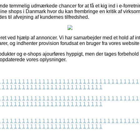
nde temmelig udmærkede chancer for at få et kig ind i e-forretn
ine shops i Danmark hvor du kan frembringe en kritik af virks
til afvejning af kundernes tilfredshed.
ret ved hjælp af annoncer. Vi har samarbejder med et hold af int
er, og indhenter provision forudsat en bruger fra vores website 
dukter og e-shops ajourføres hyppigt, men der tages forbehold f
st opdaterede vores oplysninger.
1
1
1
1
1
1
1
1
1
1
1
1
1
1
1
1
1
1
1
1
1
1
1
1
1
1
1
1
1
1
1
1
1
1
1
1
1
1
1
1
1
1
1
1
1
1
1
1
1
1
1
1
1
1
1
1
1
1
1
1
1
1
1
1
1
1
1
1
1
1
1
1
1
1
1
1
1
1
1
1
1
1
1
1
1
1
1
1
1
1
1
1
1
1
1
1
1
1
1
1
1
1
1
1
1
1
1
1
1
1
1
1
1
1
1
1
1
1
1
1
1
1
1
1
1
1
1
1
1
1
1
1
1
1
1
1
1
1
1
1
1
1
1
1
1
1
1
1
1
1
1
1
1
1
1
1
1
1
1
1
1
1
1
1
1
1
1
1
1
1
1
1
1
1
1
1
1
1
1
1
1
1
1