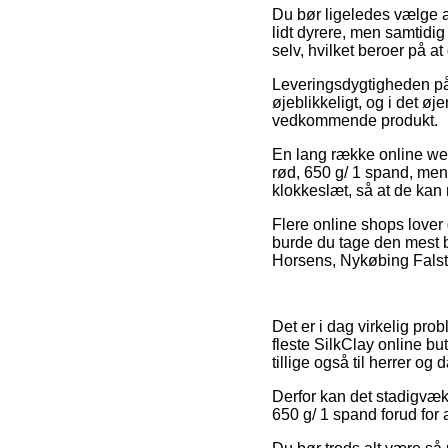
Du bør ligeledes vælge at 
lidt dyrere, men samtidig
selv, hvilket beroer på 
Leveringsdygtigheden på 
øjeblikkeligt, og i det ø
vedkommende produkt.
En lang række online web
rød, 650 g/ 1 spand, men
klokkeslæt, så at de kan 
Flere online shops lover
burde du tage den mest
Horsens, Nykøbing Falster 
Det er i dag virkelig prob
fleste SilkClay online but
tillige også til herrer o
Derfor kan det stadigvæk 
650 g/ 1 spand forud for 