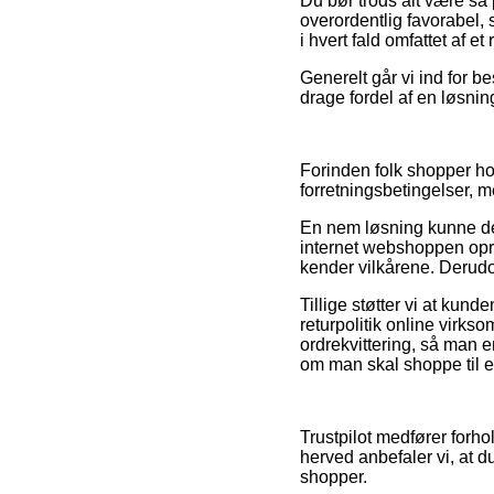
Du bør trods alt være så p
overordentlig favorabel, 
i hvert fald omfattet af et
Generelt går vi ind for b
drage fordel af en løsning
Forinden folk shopper h
forretningsbetingelser, m
En nem løsning kunne der
internet webshoppen opret
kender vilkårene. Derudo
Tillige støtter vi at kun
returpolitik online virk
ordrekvittering, så man 
om man skal shoppe til e
Trustpilot medfører forho
herved anbefaler vi, at d
shopper.