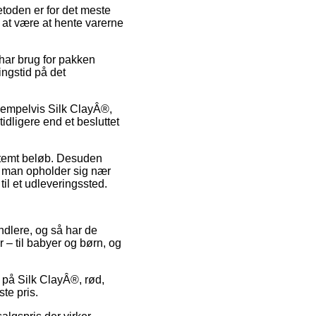
Metoden er for det meste
g at være at hente varerne
 har brug for pakken
ingstid på det
ksempelvis Silk ClayÂ®,
dligere end et besluttet
estemt beløb. Desuden
 man opholder sig nær
til et udleveringssted.
andlere, og så har de
r – til babyer og børn, og
t på Silk ClayÂ®, rød,
te pris.