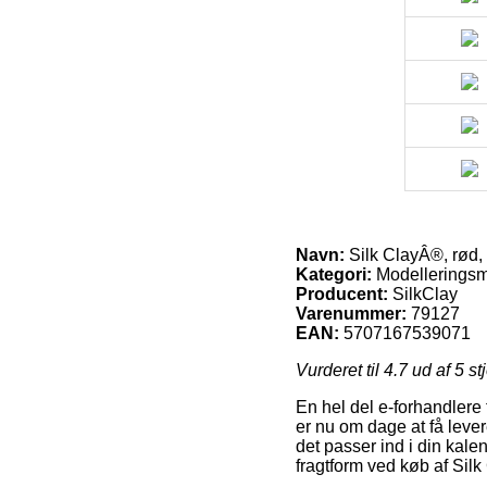
Navn:
Silk ClayÂ®, rød,
Kategori:
Modellerings
Producent:
SilkClay
Varenummer:
79127
EAN:
5707167539071
Vurderet til
4.7
ud af 5 st
En hel del e-forhandlere 
er nu om dage at få levere
det passer ind i din kale
fragtform ved køb af Silk