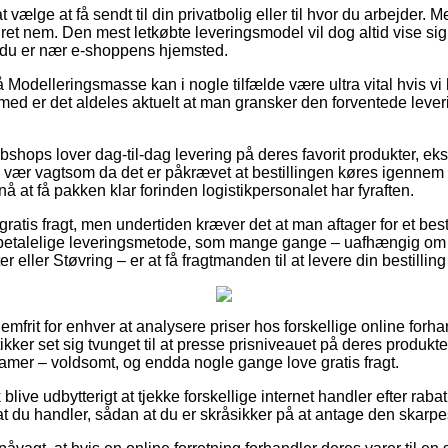
vælge at få sendt til din privatbolig eller til hvor du arbejder. 
 ret nem. Den mest letkøbte leveringsmodel vil dog altid vise si
at du er nær e-shoppens hjemsted.
Modelleringsmasse kan i nogle tilfælde være ultra vital hvis vi
jemed er det aldeles aktuelt at man gransker den forventede lever
shops lover dag-til-dag levering på deres favorit produkter, e
 vær vagtsom da det er påkrævet at bestillingen køres igennem ti
nå at få pakken klar forinden logistikpersonalet har fyraften.
 gratis fragt, men undertiden kræver det at man aftager for et b
 betalelige leveringsmetode, som mange gange – uafhængig om
eller Støvring – er at få fragtmanden til at levere din bestilling 
lemfrit for enhver at analysere priser hos forskellige online forh
ikker set sig tvunget til at presse prisniveauet på deres produkte
g damer – voldsomt, og endda nogle gange love gratis fragt.
blive udbytterigt at tjekke forskellige internet handler efter raba
at du handler, sådan at du er skråsikker på at antage den skarpes