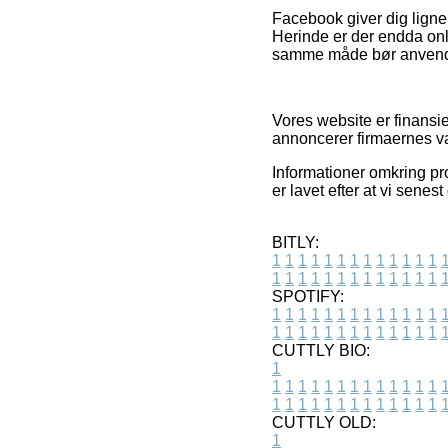
Facebook giver dig ligne
Herinde er der endda onl
samme måde bør anvendes 
Vores website er finansie
annoncerer firmaernes var
Informationer omkring pro
er lavet efter at vi sene
BITLY:
1
1
1
1
1
1
1
1
1
1
1
1
1
1
1
1
1
1
1
1
1
1
1
1
1
1
SPOTIFY:
1
1
1
1
1
1
1
1
1
1
1
1
1
1
1
1
1
1
1
1
1
1
1
1
1
1
CUTTLY BIO:
1
1
1
1
1
1
1
1
1
1
1
1
1
1
1
1
1
1
1
1
1
1
1
1
1
1
1
CUTTLY OLD:
1