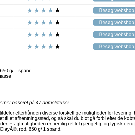
Besøg webshop
Besøg webshop
Besøg webshop
Besøg webshop
 650 g/ 1 spand
masse
jerner baseret på
47
anmeldelser
tildeler efterhånden diverse forskellige muligheder for levering.
t til et afhentningssted, og så skal du blot gå forbi efter de købt
nder. Fragtmuligheden er nemlig ret let gængelig, og typisk deru
 ClayÂ®, rød, 650 g/ 1 spand.