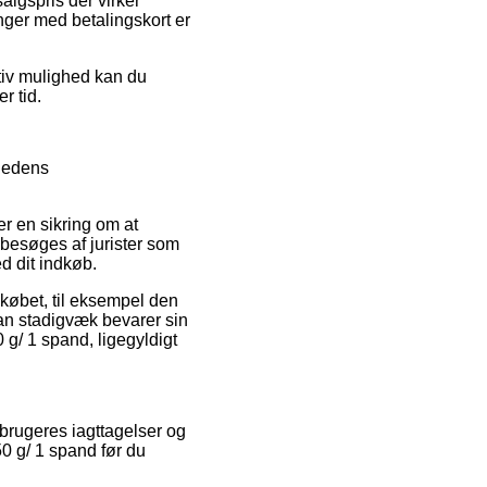
salgspris der virker
inger med betalingskort er
ativ mulighed kan du
r tid.
hedens
r en sikring om at
t besøges af jurister som
d dit indkøb.
 købet, til eksempel den
an stadigvæk bevarer sin
g/ 1 spand, ligegyldigt
 brugeres iagttagelser og
50 g/ 1 spand før du