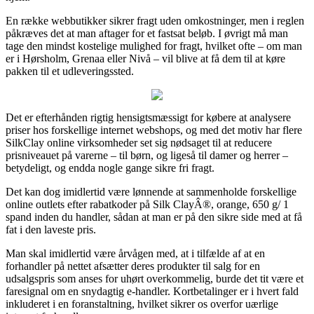
En række webbutikker sikrer fragt uden omkostninger, men i reglen
påkræves det at man aftager for et fastsat beløb. I øvrigt må man
tage den mindst kostelige mulighed for fragt, hvilket ofte – om man
er i Hørsholm, Grenaa eller Nivå – vil blive at få dem til at køre
pakken til et udleveringssted.
Det er efterhånden rigtig hensigtsmæssigt for købere at analysere
priser hos forskellige internet webshops, og med det motiv har flere
SilkClay online virksomheder set sig nødsaget til at reducere
prisniveauet på varerne – til børn, og ligeså til damer og herrer –
betydeligt, og endda nogle gange sikre fri fragt.
Det kan dog imidlertid være lønnende at sammenholde forskellige
online outlets efter rabatkoder på Silk ClayÂ®, orange, 650 g/ 1
spand inden du handler, sådan at man er på den sikre side med at få
fat i den laveste pris.
Man skal imidlertid være årvågen med, at i tilfælde af at en
forhandler på nettet afsætter deres produkter til salg for en
udsalgspris som anses for uhørt overkommelig, burde det tit være et
faresignal om en snydagtig e-handler. Kortbetalinger er i hvert fald
inkluderet i en foranstaltning, hvilket sikrer os overfor uærlige