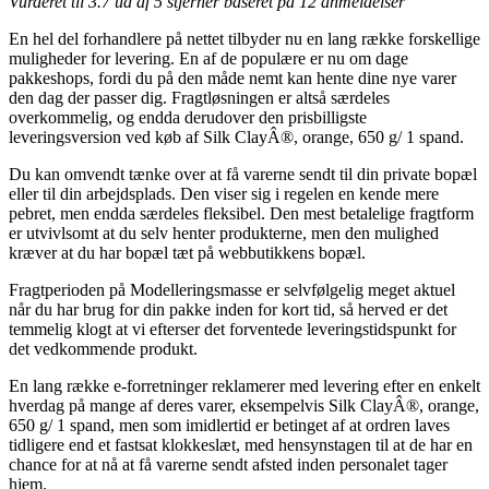
Vurderet til
3.7
ud af 5 stjerner baseret på
12
anmeldelser
En hel del forhandlere på nettet tilbyder nu en lang række forskellige
muligheder for levering. En af de populære er nu om dage
pakkeshops, fordi du på den måde nemt kan hente dine nye varer
den dag der passer dig. Fragtløsningen er altså særdeles
overkommelig, og endda derudover den prisbilligste
leveringsversion ved køb af Silk ClayÂ®, orange, 650 g/ 1 spand.
Du kan omvendt tænke over at få varerne sendt til din private bopæl
eller til din arbejdsplads. Den viser sig i regelen en kende mere
pebret, men endda særdeles fleksibel. Den mest betalelige fragtform
er utvivlsomt at du selv henter produkterne, men den mulighed
kræver at du har bopæl tæt på webbutikkens bopæl.
Fragtperioden på Modelleringsmasse er selvfølgelig meget aktuel
når du har brug for din pakke inden for kort tid, så herved er det
temmelig klogt at vi efterser det forventede leveringstidspunkt for
det vedkommende produkt.
En lang række e-forretninger reklamerer med levering efter en enkelt
hverdag på mange af deres varer, eksempelvis Silk ClayÂ®, orange,
650 g/ 1 spand, men som imidlertid er betinget af at ordren laves
tidligere end et fastsat klokkeslæt, med hensynstagen til at de har en
chance for at nå at få varerne sendt afsted inden personalet tager
hjem.