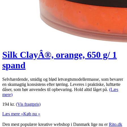
Silk ClayÂ®, orange, 650 g/ 1
spand
Selvhærdende, smidig og blød letvægtsmodellermasse, som bevarer
en skumagtig konsistens efter tørring. Leveres i praktiske, lufttætte
dåser, som bør anvendes til opbevaring. Hold altid låget på.
(Læs
mere)
194
kr.
(Vis fragtpris)
Læs mere »
Køb nu »
Den mest populære kreative webshop i Danmark lige nu er
Rito.dk