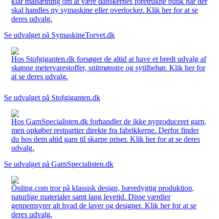
klar målsætning om at være danskernes foretrukne butik når der
skal handles ny symaskine eller overlocker. Klik her for at se
deres udvalg.
Se udvalget på SymaskineTorvet.dk
Hos Stofgiganten.dk forsøger de altid at have et bredt udvalg af
skønne metervarestoffer, snitmønstre og sytilbehør. Klik her for
at se deres udvalg.
Se udvalget på Stofgiganten.dk
Hos GarnSpecialisten.dk forhandler de ikke nyproduceret garn,
men opkøber restpartier direkte fra fabrikkerne. Derfor finder
du hos dem altid garn til skarpe priser. Klik her for at se deres
udvalg.
Se udvalget på GarnSpecialisten.dk
Önling.com tror på klassisk design, bæredygtig produktion,
naturlige materialer samt lang levetid. Disse værdier
gennemsyrer alt hvad de laver og designer. Klik her for at se
deres udvalg.