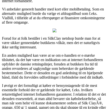
internet forhandlere.
Vi anbefaler generelt handler med kort eller mobilbetaling. Som en
alternativ mulighed burde du vælge et afdragstilbud som f.eks.
ViaBill, i tilfælde af at du efterspørger at finansiere omkostningerne
af flere omgange.
Forud for at folk bestiller i en SilkClay netshop burde man for at
være sikker gennemløbe butikkens vilkår, men det er naturligvis
ikke særlig interessant.
En anden mulighed kan være at se om e-handlen er e-mærke
tilsluttet, da det bør være en indikation om at internet forhandleren
opfylder de danske retningslinjer, foruden at butikken fra tid til
anden revurderes af sagkyndige som behersker de gældende
bestemmelser. Dette er desuden en god anledning til en hjælpende
hånd, ifald du forvoldes udfordringer i forbindelse med dit indkøb.
I øvrigt er det fornuftigt at køber er hensynstagende til de mest
essentielle forhold der er gældende for købet, f.eks. hvilken
returrettighed internet forhandleren garanterer. I relation til det er det
desuden essesentielt, at man altid bevarer sin købsbekræftelse, så
man når som helst vil kunne dokumentere ordren af Silk ClayÂ®,
orange, 650 g/ 1 spand, uanset om du skal shoppe til en kvinde eller