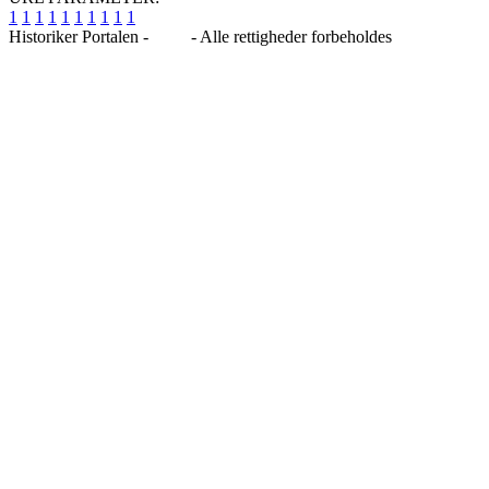
1
1
1
1
1
1
1
1
1
1
Historiker Portalen -
Blog
- Alle rettigheder forbeholdes