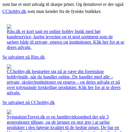
som har et stort udvalg til skarpe priser. Og derudover er der også
CChobby.dk
som man kender fra de fysiske butikker.
Rito.dk er kort sagt en online hobby butik med høj
kundeservice, hurtig levering og et stort sortiment som de
sælger både til private, engros og institutioner. Klik her for at se
deres udvalg.
Se udvalget på Rito.dk
CChobby.dk bestræber sig på at være din foretrukne
hobbybutik, når du handler online. De handler med alle –
private, skoler/institutioner og engros – og deres udvalg er på
over tolvtusinde forskellige produkter. Klik her for at se deres
udvalg.
Se udvalget på CChobby.dk
SymaskineTorvet.dk er en familievirksomhed der går 3
generationer tilbage, og de lægger en stor ære i at sælge
produkter i den højeste kvalitet til de bedste priser. De har en