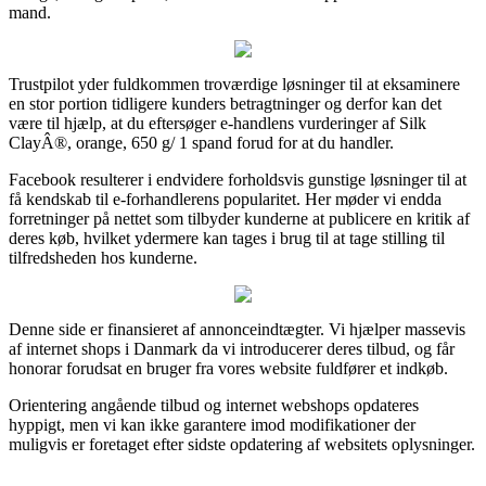
mand.
Trustpilot yder fuldkommen troværdige løsninger til at eksaminere
en stor portion tidligere kunders betragtninger og derfor kan det
være til hjælp, at du eftersøger e-handlens vurderinger af Silk
ClayÂ®, orange, 650 g/ 1 spand forud for at du handler.
Facebook resulterer i endvidere forholdsvis gunstige løsninger til at
få kendskab til e-forhandlerens popularitet. Her møder vi endda
forretninger på nettet som tilbyder kunderne at publicere en kritik af
deres køb, hvilket ydermere kan tages i brug til at tage stilling til
tilfredsheden hos kunderne.
Denne side er finansieret af annonceindtægter. Vi hjælper massevis
af internet shops i Danmark da vi introducerer deres tilbud, og får
honorar forudsat en bruger fra vores website fuldfører et indkøb.
Orientering angående tilbud og internet webshops opdateres
hyppigt, men vi kan ikke garantere imod modifikationer der
muligvis er foretaget efter sidste opdatering af websitets oplysninger.