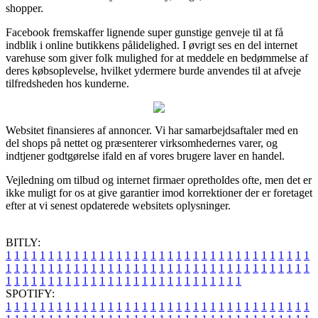
shopper.
Facebook fremskaffer lignende super gunstige genveje til at få
indblik i online butikkens pålidelighed. I øvrigt ses en del internet
varehuse som giver folk mulighed for at meddele en bedømmelse af
deres købsoplevelse, hvilket ydermere burde anvendes til at afveje
tilfredsheden hos kunderne.
Websitet finansieres af annoncer. Vi har samarbejdsaftaler med en
del shops på nettet og præsenterer virksomhedernes varer, og
indtjener godtgørelse ifald en af vores brugere laver en handel.
Vejledning om tilbud og internet firmaer opretholdes ofte, men det er
ikke muligt for os at give garantier imod korrektioner der er foretaget
efter at vi senest opdaterede websitets oplysninger.
BITLY:
1
1
1
1
1
1
1
1
1
1
1
1
1
1
1
1
1
1
1
1
1
1
1
1
1
1
1
1
1
1
1
1
1
1
1
1
1
1
1
1
1
1
1
1
1
1
1
1
1
1
1
1
1
1
1
1
1
1
1
1
1
1
1
1
1
1
1
1
1
1
1
1
1
1
1
1
1
1
1
1
1
1
1
1
1
1
1
1
1
1
1
1
1
1
1
1
1
1
1
1
SPOTIFY:
1
1
1
1
1
1
1
1
1
1
1
1
1
1
1
1
1
1
1
1
1
1
1
1
1
1
1
1
1
1
1
1
1
1
1
1