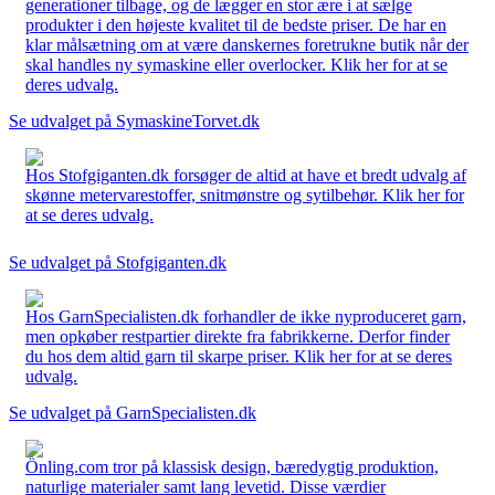
generationer tilbage, og de lægger en stor ære i at sælge
produkter i den højeste kvalitet til de bedste priser. De har en
klar målsætning om at være danskernes foretrukne butik når der
skal handles ny symaskine eller overlocker. Klik her for at se
deres udvalg.
Se udvalget på SymaskineTorvet.dk
Hos Stofgiganten.dk forsøger de altid at have et bredt udvalg af
skønne metervarestoffer, snitmønstre og sytilbehør. Klik her for
at se deres udvalg.
Se udvalget på Stofgiganten.dk
Hos GarnSpecialisten.dk forhandler de ikke nyproduceret garn,
men opkøber restpartier direkte fra fabrikkerne. Derfor finder
du hos dem altid garn til skarpe priser. Klik her for at se deres
udvalg.
Se udvalget på GarnSpecialisten.dk
Önling.com tror på klassisk design, bæredygtig produktion,
naturlige materialer samt lang levetid. Disse værdier