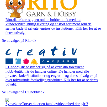
Rito.dk er kort sagt en online hobby butik med høj
kundeservice, hurtig levering og et stort sortiment som de
sælger både til private, engros og institutioner. Klik her for at se
deres udvalg.
Se udvalget på Rito.dk
CChobby.dk bestræber sig på at være din foretrukne
hobbybutik, når du handler online. De handler med alle –
private, skoler/institutioner og engros – og deres udvalg er på
over tolvtusinde forskellige produkter. Klik her for at se deres
udvalg.
Se udvalget på CChobby.dk
SymaskineTorvet.dk er en familievirksomhed der går 3