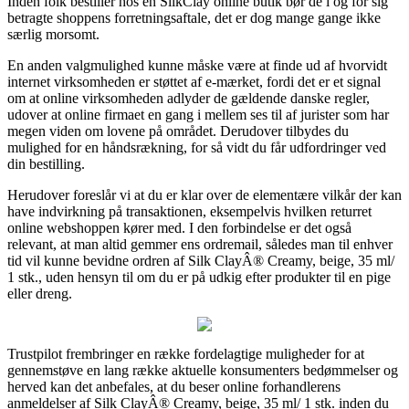
Inden folk bestiller hos en SilkClay online butik bør de i og for sig
betragte shoppens forretningsaftale, det er dog mange gange ikke
særlig morsomt.
En anden valgmulighed kunne måske være at finde ud af hvorvidt
internet virksomheden er støttet af e-mærket, fordi det er et signal
om at online virksomheden adlyder de gældende danske regler,
udover at online firmaet en gang i mellem ses til af jurister som har
megen viden om lovene på området. Derudover tilbydes du
mulighed for en håndsrækning, for så vidt du får udfordringer ved
din bestilling.
Herudover foreslår vi at du er klar over de elementære vilkår der kan
have indvirkning på transaktionen, eksempelvis hvilken returret
online webshoppen kører med. I den forbindelse er det også
relevant, at man altid gemmer ens ordremail, således man til enhver
tid vil kunne bevidne ordren af Silk ClayÂ® Creamy, beige, 35 ml/
1 stk., uden hensyn til om du er på udkig efter produkter til en pige
eller dreng.
Trustpilot frembringer en række fordelagtige muligheder for at
gennemstøve en lang række aktuelle konsumenters bedømmelser og
herved kan det anbefales, at du beser online forhandlerens
anmeldelser af Silk ClayÂ® Creamy, beige, 35 ml/ 1 stk. inden du