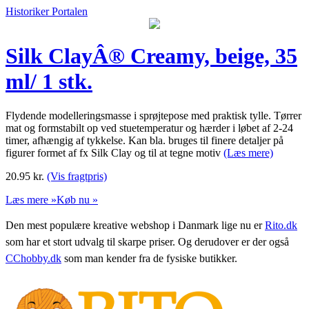
Historiker Portalen
Silk ClayÂ® Creamy, beige, 35
ml/ 1 stk.
Flydende modelleringsmasse i sprøjtepose med praktisk tylle. Tørrer
mat og formstabilt op ved stuetemperatur og hærder i løbet af 2-24
timer, afhængig af tykkelse. Kan bla. bruges til finere detaljer på
figurer formet af fx Silk Clay og til at tegne motiv
(Læs mere)
20.95
kr.
(Vis fragtpris)
Læs mere »
Køb nu »
Den mest populære kreative webshop i Danmark lige nu er
Rito.dk
som har et stort udvalg til skarpe priser. Og derudover er der også
CChobby.dk
som man kender fra de fysiske butikker.