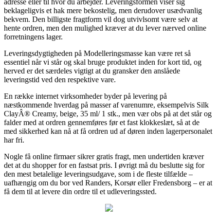
adresse eller til hvor du arbejder. Leveringsformen viser sig
beklageligvis et hak mere bekostelig, men derudover usædvanlig
bekvem. Den billigste fragtform vil dog utvivlsomt være selv at
hente ordren, men den mulighed kræver at du lever nærved online
forretningens lager.
Leveringsdygtigheden på Modelleringsmasse kan være ret så
essentiel når vi står og skal bruge produktet inden for kort tid, og
herved er det særdeles vigtigt at du gransker den anslåede
leveringstid ved den respektive vare.
En række internet virksomheder byder på levering på
næstkommende hverdag på masser af varenumre, eksempelvis Silk
ClayÂ® Creamy, beige, 35 ml/ 1 stk., men vær obs på at det står og
falder med at ordren gennemføres før et fast klokkeslæt, så at de
med sikkerhed kan nå at få ordren ud af døren inden lagerpersonalet
har fri.
Nogle få online firmaer sikrer gratis fragt, men undertiden kræver
det at du shopper for en fastsat pris. I øvrigt må du beslutte sig for
den mest betalelige leveringsudgave, som i de fleste tilfælde –
uafhængig om du bor ved Randers, Korsør eller Fredensborg – er at
få dem til at levere din ordre til et udleveringssted.