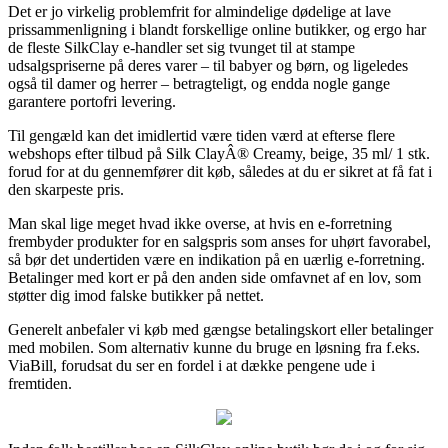
Det er jo virkelig problemfrit for almindelige dødelige at lave
prissammenligning i blandt forskellige online butikker, og ergo har
de fleste SilkClay e-handler set sig tvunget til at stampe
udsalgspriserne på deres varer – til babyer og børn, og ligeledes
også til damer og herrer – betragteligt, og endda nogle gange
garantere portofri levering.
Til gengæld kan det imidlertid være tiden værd at efterse flere
webshops efter tilbud på Silk ClayÂ® Creamy, beige, 35 ml/ 1 stk.
forud for at du gennemfører dit køb, således at du er sikret at få fat i
den skarpeste pris.
Man skal lige meget hvad ikke overse, at hvis en e-forretning
frembyder produkter for en salgspris som anses for uhørt favorabel,
så bør det undertiden være en indikation på en uærlig e-forretning.
Betalinger med kort er på den anden side omfavnet af en lov, som
støtter dig imod falske butikker på nettet.
Generelt anbefaler vi køb med gængse betalingskort eller betalinger
med mobilen. Som alternativ kunne du bruge en løsning fra f.eks.
ViaBill, forudsat du ser en fordel i at dække pengene ude i
fremtiden.