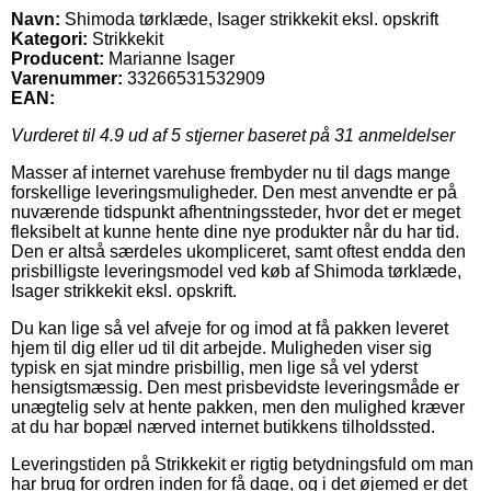
Navn:
Shimoda tørklæde, Isager strikkekit eksl. opskrift
Kategori:
Strikkekit
Producent:
Marianne Isager
Varenummer:
33266531532909
EAN:
Vurderet til
4.9
ud af 5 stjerner baseret på
31
anmeldelser
Masser af internet varehuse frembyder nu til dags mange
forskellige leveringsmuligheder. Den mest anvendte er på
nuværende tidspunkt afhentningssteder, hvor det er meget
fleksibelt at kunne hente dine nye produkter når du har tid.
Den er altså særdeles ukompliceret, samt oftest endda den
prisbilligste leveringsmodel ved køb af Shimoda tørklæde,
Isager strikkekit eksl. opskrift.
Du kan lige så vel afveje for og imod at få pakken leveret
hjem til dig eller ud til dit arbejde. Muligheden viser sig
typisk en sjat mindre prisbillig, men lige så vel yderst
hensigtsmæssig. Den mest prisbevidste leveringsmåde er
unægtelig selv at hente pakken, men den mulighed kræver
at du har bopæl nærved internet butikkens tilholdssted.
Leveringstiden på Strikkekit er rigtig betydningsfuld om man
har brug for ordren inden for få dage, og i det øjemed er det