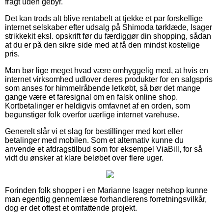
fragt uden gebyr.
Det kan trods alt blive rentabelt at tjekke et par forskellige
internet selskaber efter udsalg på Shimoda tørklæde, Isager
strikkekit eksl. opskrift før du færdiggør din shopping, sådan
at du er på den sikre side med at få den mindst kostelige
pris.
Man bør lige meget hvad være omhyggelig med, at hvis en
internet virksomhed udlover deres produkter for en salgspris
som anses for himmelråbende letkøbt, så bør det mange
gange være et faresignal om en falsk online shop.
Kortbetalinger er heldigvis omfavnet af en orden, som
begunstiger folk overfor uærlige internet varehuse.
Generelt slår vi et slag for bestillinger med kort eller
betalinger med mobilen. Som et alternativ kunne du
anvende et afdragstilbud som for eksempel ViaBill, for så
vidt du ønsker at klare beløbet over flere uger.
Forinden folk shopper i en Marianne Isager netshop kunne
man egentlig gennemlæse forhandlerens forretningsvilkår,
dog er det oftest et omfattende projekt.