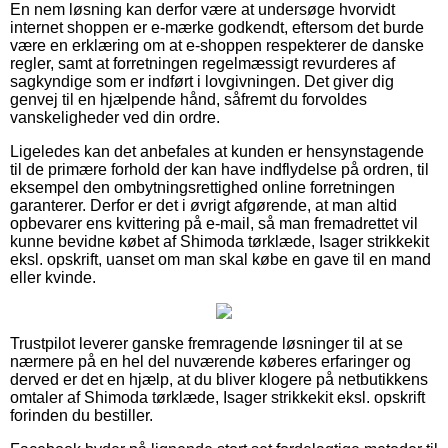
En nem løsning kan derfor være at undersøge hvorvidt
internet shoppen er e-mærke godkendt, eftersom det burde
være en erklæring om at e-shoppen respekterer de danske
regler, samt at forretningen regelmæssigt revurderes af
sagkyndige som er indført i lovgivningen. Det giver dig
genvej til en hjælpende hånd, såfremt du forvoldes
vanskeligheder ved din ordre.
Ligeledes kan det anbefales at kunden er hensynstagende
til de primære forhold der kan have indflydelse på ordren, til
eksempel den ombytningsrettighed online forretningen
garanterer. Derfor er det i øvrigt afgørende, at man altid
opbevarer ens kvittering på e-mail, så man fremadrettet vil
kunne bevidne købet af Shimoda tørklæde, Isager strikkekit
eksl. opskrift, uanset om man skal købe en gave til en mand
eller kvinde.
Trustpilot leverer ganske fremragende løsninger til at se
nærmere på en hel del nuværende køberes erfaringer og
derved er det en hjælp, at du bliver klogere på netbutikkens
omtaler af Shimoda tørklæde, Isager strikkekit eksl. opskrift
forinden du bestiller.