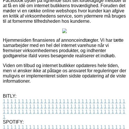
Facebook byder på lignende stort set fordelagtige metoder til
at få en idé om internet butikkens troværdighed. Foruden det
møder vi en række online webshops hvor kunder kan afgive
en kritik af virksomhedens service, som ydermere må bruges
til at fornemme tilfredsheden hos kunderne.
Hjemmesiden finansieres af annonceindtægter. Vi har tætte
samarbejder med en hel del internet varehuse når vi
fremviser virksomhedernes produkter, og indhenter
godtgørelse ifald vores besøgende realiserer et indkøb.
Viden om tilbud og internet butikker opdateres hele tiden,
men vi ønsker ikke at påtage os ansvaret for reguleringer der
muligvis er implementeret siden sidste opdatering af de viste
informationer.
BITLY:
1
1
1
1
1
1
1
1
1
1
1
1
1
1
1
1
1
1
1
1
1
1
1
1
1
1
1
1
1
1
1
1
1
1
1
1
1
1
1
1
1
1
1
1
1
1
1
1
1
1
1
1
1
1
1
1
1
1
1
1
1
1
1
1
1
1
1
1
1
1
1
1
1
1
1
1
1
1
1
1
1
1
1
1
1
1
1
1
1
1
1
1
1
1
1
1
1
1
1
1
SPOTIFY:
1
1
1
1
1
1
1
1
1
1
1
1
1
1
1
1
1
1
1
1
1
1
1
1
1
1
1
1
1
1
1
1
1