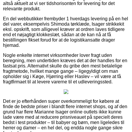
altså aktuelt at vi ser tidshorisonten for levering for det
relevante produkt.
En del webbutikker frembyder 1 hverdags levering på en hel
del varer, eksempelvis Shimoda tørklæde, Isager strikkekit
eksl. opskrift, som alligevel kræver at ordren laves tidligere
end et nøjagtigt klokkeslæt, sådan at de kan nå at få
bestillingen fikset forud for at de logistikansatte drager
hjemad.
Nogle enkelte internet virksomheder lover fragt uden
beregning, men undertiden kræves det at der handles for en
fastsat pris. Alternativt skulle du gribe den mest betalelige
fragtmetode, hvilket mange gange – ligegyldigt om man
opholder sig i Køge, Hjørring eller Haslev – vil være at få
fragtfirmaet til at levere varerne til et udleveringssted.
Det er jo efterhånden super overkommeligt for købere at
finde de bedste priser i blandt flere internet shops, og af den
grund har flere Marianne Isager online outlets ikke kunne
lade være med at reducere prisniveauet på specielt deres
bedst i test produkter – til babyer og børn, men ligeledes til
herrer og damer – en hel del, og endda nogle gange sikre