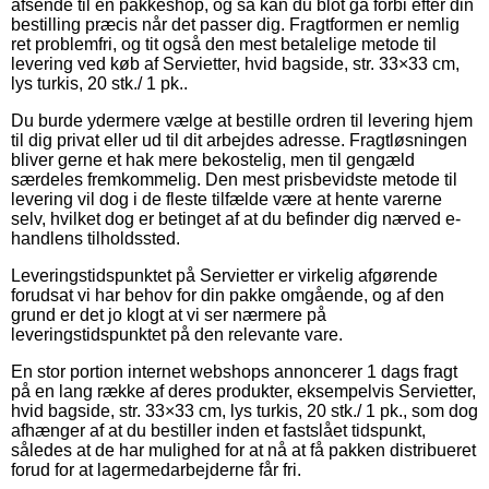
afsende til en pakkeshop, og så kan du blot gå forbi efter din
bestilling præcis når det passer dig. Fragtformen er nemlig
ret problemfri, og tit også den mest betalelige metode til
levering ved køb af Servietter, hvid bagside, str. 33×33 cm,
lys turkis, 20 stk./ 1 pk..
Du burde ydermere vælge at bestille ordren til levering hjem
til dig privat eller ud til dit arbejdes adresse. Fragtløsningen
bliver gerne et hak mere bekostelig, men til gengæld
særdeles fremkommelig. Den mest prisbevidste metode til
levering vil dog i de fleste tilfælde være at hente varerne
selv, hvilket dog er betinget af at du befinder dig nærved e-
handlens tilholdssted.
Leveringstidspunktet på Servietter er virkelig afgørende
forudsat vi har behov for din pakke omgående, og af den
grund er det jo klogt at vi ser nærmere på
leveringstidspunktet på den relevante vare.
En stor portion internet webshops annoncerer 1 dags fragt
på en lang række af deres produkter, eksempelvis Servietter,
hvid bagside, str. 33×33 cm, lys turkis, 20 stk./ 1 pk., som dog
afhænger af at du bestiller inden et fastslået tidspunkt,
således at de har mulighed for at nå at få pakken distribueret
forud for at lagermedarbejderne får fri.