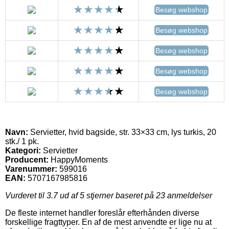
Besøg webshop
Besøg webshop
Besøg webshop
Besøg webshop
Besøg webshop
Navn:
Servietter, hvid bagside, str. 33×33 cm, lys turkis, 20
stk./ 1 pk.
Kategori:
Servietter
Producent:
HappyMoments
Varenummer:
599016
EAN:
5707167985816
Vurderet til
3.7
ud af 5 stjerner baseret på
23
anmeldelser
De fleste internet handler foreslår efterhånden diverse
forskellige fragttyper. En af de mest anvendte er lige nu at