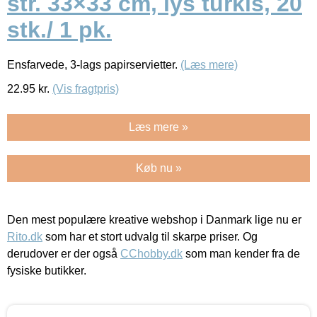
str. 33×33 cm, lys turkis, 20
stk./ 1 pk.
Ensfarvede, 3-lags papirservietter.
(Læs mere)
22.95
kr.
(Vis fragtpris)
Læs mere »
Køb nu »
Den mest populære kreative webshop i Danmark lige nu er
Rito.dk
som har et stort udvalg til skarpe priser. Og
derudover er der også
CChobby.dk
som man kender fra de
fysiske butikker.