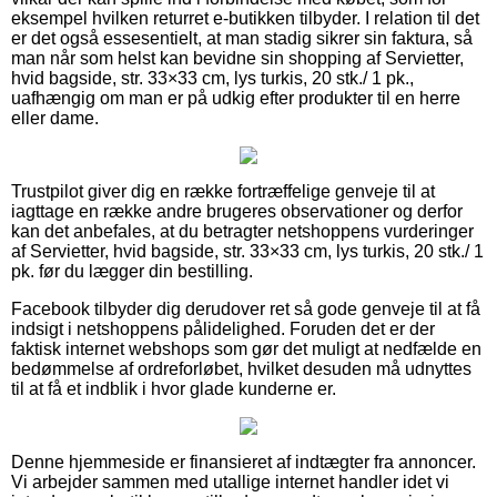
eksempel hvilken returret e-butikken tilbyder. I relation til det
er det også essesentielt, at man stadig sikrer sin faktura, så
man når som helst kan bevidne sin shopping af Servietter,
hvid bagside, str. 33×33 cm, lys turkis, 20 stk./ 1 pk.,
uafhængig om man er på udkig efter produkter til en herre
eller dame.
Trustpilot giver dig en række fortræffelige genveje til at
iagttage en række andre brugeres observationer og derfor
kan det anbefales, at du betragter netshoppens vurderinger
af Servietter, hvid bagside, str. 33×33 cm, lys turkis, 20 stk./ 1
pk. før du lægger din bestilling.
Facebook tilbyder dig derudover ret så gode genveje til at få
indsigt i netshoppens pålidelighed. Foruden det er der
faktisk internet webshops som gør det muligt at nedfælde en
bedømmelse af ordreforløbet, hvilket desuden må udnyttes
til at få et indblik i hvor glade kunderne er.
Denne hjemmeside er finansieret af indtægter fra annoncer.
Vi arbejder sammen med utallige internet handler idet vi