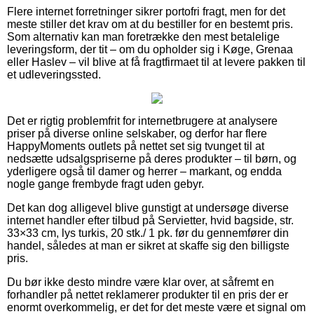
Flere internet forretninger sikrer portofri fragt, men for det
meste stiller det krav om at du bestiller for en bestemt pris.
Som alternativ kan man foretrække den mest betalelige
leveringsform, der tit – om du opholder sig i Køge, Grenaa
eller Haslev – vil blive at få fragtfirmaet til at levere pakken til
et udleveringssted.
Det er rigtig problemfrit for internetbrugere at analysere
priser på diverse online selskaber, og derfor har flere
HappyMoments outlets på nettet set sig tvunget til at
nedsætte udsalgspriserne på deres produkter – til børn, og
yderligere også til damer og herrer – markant, og endda
nogle gange frembyde fragt uden gebyr.
Det kan dog alligevel blive gunstigt at undersøge diverse
internet handler efter tilbud på Servietter, hvid bagside, str.
33×33 cm, lys turkis, 20 stk./ 1 pk. før du gennemfører din
handel, således at man er sikret at skaffe sig den billigste
pris.
Du bør ikke desto mindre være klar over, at såfremt en
forhandler på nettet reklamerer produkter til en pris der er
enormt overkommelig, er det for det meste være et signal om