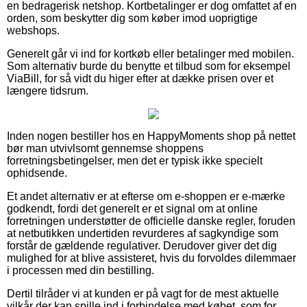
en bedragerisk netshop. Kortbetalinger er dog omfattet af en
orden, som beskytter dig som køber imod uoprigtige
webshops.
Generelt går vi ind for kortkøb eller betalinger med mobilen.
Som alternativ burde du benytte et tilbud som for eksempel
ViaBill, for så vidt du higer efter at dække prisen over et
længere tidsrum.
Inden nogen bestiller hos en HappyMoments shop på nettet
bør man utvivlsomt gennemse shoppens
forretningsbetingelser, men det er typisk ikke specielt
ophidsende.
Et andet alternativ er at efterse om e-shoppen er e-mærke
godkendt, fordi det generelt er et signal om at online
forretningen understøtter de officielle danske regler, foruden
at netbutikken undertiden revurderes af sagkyndige som
forstår de gældende regulativer. Derudover giver det dig
mulighed for at blive assisteret, hvis du forvoldes dilemmaer
i processen med din bestilling.
Dertil tilråder vi at kunden er på vagt for de mest aktuelle
vilkår der kan spille ind i forbindelse med købet, som for