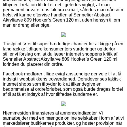
tilbyder. I relation til det er det ligeledes vigtigt, at man
permanent bevarer ens faktura e-mail, således man når som
helst vil kunne eftervise handlen af Sennelier Abstract
Akrylfarve 809 Hooker`s Green 120 ml, uden hensyn til om
man er dreng eller pige.
Trustpilot fører til super hæderlige chancer for at kigge på en
lang række tidligere konsumenters vurderinger og derfor
stiller vi forslag om, at du læser internet shoppens kritik af
Sennelier Abstract Akrylfarve 809 Hooker`s Green 120 ml
forinden du placerer din ordre.
Facebook medfører tillige evigt anstændige genveje til at få
indsigt i webbutikkens troværdighed. Derudover ses faktisk
internet shops som tilbyder folk at tilkendegive en
bedømmelse af ordreforløbet, som også burde drages fordel
af til at få et indtryk af hvor tilfredse kunderne er.
Hjemmesiden finansieres af annonceindtægter. Vi
samarbejder med en mængde online selskaber i form af at vi
markedsfører butikkernes produkter, og høster provision når