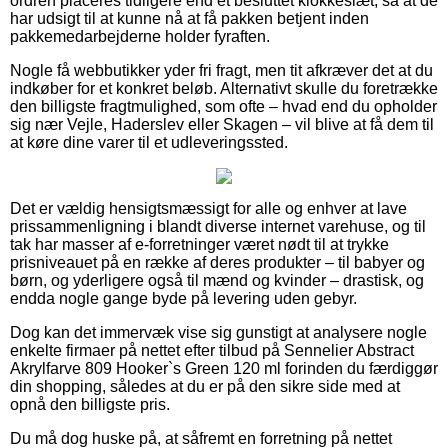
ordren placeres tidligere end et besluttet klokkeslæt, så at de
har udsigt til at kunne nå at få pakken betjent inden
pakkemedarbejderne holder fyraften.
Nogle få webbutikker yder fri fragt, men tit afkræver det at du
indkøber for et konkret beløb. Alternativt skulle du foretrække
den billigste fragtmulighed, som ofte – hvad end du opholder
sig nær Vejle, Haderslev eller Skagen – vil blive at få dem til
at køre dine varer til et udleveringssted.
Det er vældig hensigtsmæssigt for alle og enhver at lave
prissammenligning i blandt diverse internet varehuse, og til
tak har masser af e-forretninger været nødt til at trykke
prisniveauet på en række af deres produkter – til babyer og
børn, og yderligere også til mænd og kvinder – drastisk, og
endda nogle gange byde på levering uden gebyr.
Dog kan det immervæk vise sig gunstigt at analysere nogle
enkelte firmaer på nettet efter tilbud på Sennelier Abstract
Akrylfarve 809 Hooker`s Green 120 ml forinden du færdiggør
din shopping, således at du er på den sikre side med at
opnå den billigste pris.
Du må dog huske på, at såfremt en forretning på nettet