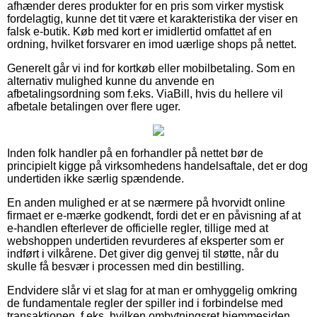
afhænder deres produkter for en pris som virker mystisk
fordelagtig, kunne det tit være et karakteristika der viser en
falsk e-butik. Køb med kort er imidlertid omfattet af en
ordning, hvilket forsvarer en imod uærlige shops på nettet.
Generelt går vi ind for kortkøb eller mobilbetaling. Som en
alternativ mulighed kunne du anvende en
afbetalingsordning som f.eks. ViaBill, hvis du hellere vil
afbetale betalingen over flere uger.
Inden folk handler på en forhandler på nettet bør de
principielt kigge på virksomhedens handelsaftale, det er dog
undertiden ikke særlig spændende.
En anden mulighed er at se nærmere på hvorvidt online
firmaet er e-mærke godkendt, fordi det er en påvisning af at
e-handlen efterlever de officielle regler, tillige med at
webshoppen undertiden revurderes af eksperter som er
indført i vilkårene. Det giver dig genvej til støtte, når du
skulle få besvær i processen med din bestilling.
Endvidere slår vi et slag for at man er omhyggelig omkring
de fundamentale regler der spiller ind i forbindelse med
transaktionen, f.eks. hvilken ombytningsret hjemmesiden