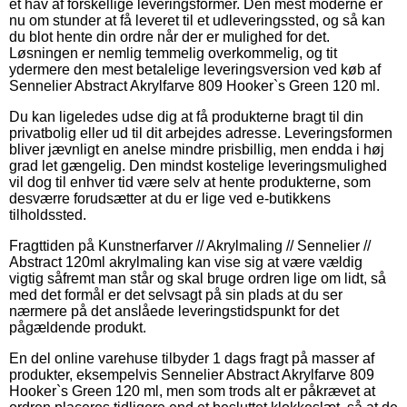
et hav af forskellige leveringsformer. Den mest moderne er
nu om stunder at få leveret til et udleveringssted, og så kan
du blot hente din ordre når der er mulighed for det.
Løsningen er nemlig temmelig overkommelig, og tit
ydermere den mest betalelige leveringsversion ved køb af
Sennelier Abstract Akrylfarve 809 Hooker`s Green 120 ml.
Du kan ligeledes udse dig at få produkterne bragt til din
privatbolig eller ud til dit arbejdes adresse. Leveringsformen
bliver jævnligt en anelse mindre prisbillig, men endda i høj
grad let gængelig. Den mindst kostelige leveringsmulighed
vil dog til enhver tid være selv at hente produkterne, som
desværre forudsætter at du er lige ved e-butikkens
tilholdssted.
Fragttiden på Kunstnerfarver // Akrylmaling // Sennelier //
Abstract 120ml akrylmaling kan vise sig at være vældig
vigtig såfremt man står og skal bruge ordren lige om lidt, så
med det formål er det selvsagt på sin plads at du ser
nærmere på det anslåede leveringstidspunkt for det
pågældende produkt.
En del online varehuse tilbyder 1 dags fragt på masser af
produkter, eksempelvis Sennelier Abstract Akrylfarve 809
Hooker`s Green 120 ml, men som trods alt er påkrævet at