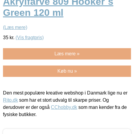
Akrylfarve 809 Hooker`s
Green 120 ml
(Læs mere)
35
kr.
(Vis fragtpris)
Læs mere »
Køb nu »
Den mest populære kreative webshop i Danmark lige nu er
Rito.dk
som har et stort udvalg til skarpe priser. Og
derudover er der også
CChobby.dk
som man kender fra de
fysiske butikker.