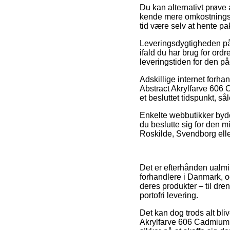
Du kan alternativt prøve a
kende mere omkostningsf
tid være selv at hente pa
Leveringsdygtigheden på K
ifald du har brug for ord
leveringstiden for den p
Adskillige internet forh
Abstract Akrylfarve 606
et besluttet tidspunkt, så
Enkelte webbutikker byder 
du beslutte sig for den m
Roskilde, Svendborg eller 
Det er efterhånden ualmin
forhandlere i Danmark, o
deres produkter – til dre
portofri levering.
Det kan dog trods alt bli
Akrylfarve 606 Cadmium 