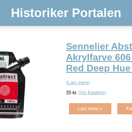
Historiker Portalen
Sennelier Abst
Akrylfarve 60
Red Deep Hue
(Læs mere)
35
kr.
(Vis fragtpris)
Læs mere »
Kø