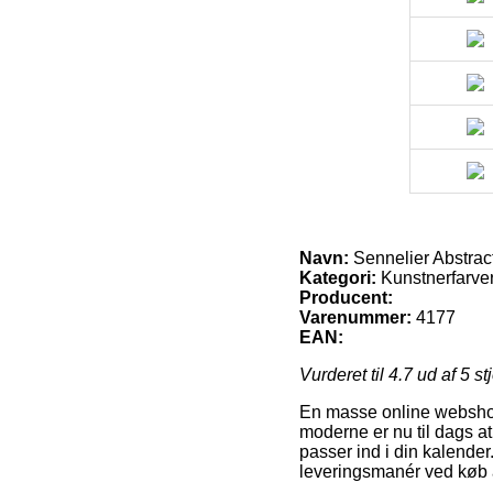
Navn:
Sennelier Abstra
Kategori:
Kunstnerfarver 
Producent:
Varenummer:
4177
EAN:
Vurderet til
4.7
ud af 5 st
En masse online webshops 
moderne er nu til dags at
passer ind i din kalende
leveringsmanér ved køb 