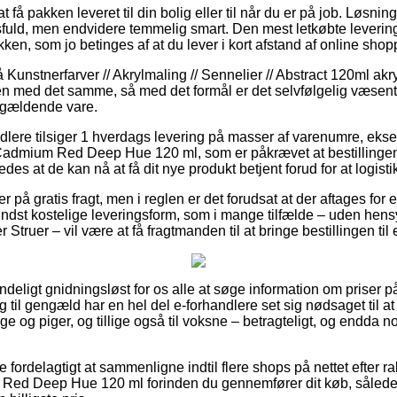
t få pakken leveret til din bolig eller til når du er på job. Løsni
uld, men endvidere temmelig smart. Den mest letkøbte levering
kken, som jo betinges af at du lever i kort afstand af online sho
unstnerfarver // Akrylmaling // Sennelier // Abstract 120ml akryl
ren med det samme, så med det formål er det selvfølgelig væsentl
ågældende vare.
andlere tilsiger 1 hverdags levering på masser af varenumre, ek
 Cadmium Red Deep Hue 120 ml, som er påkrævet at bestillingen
ledes at de kan nå at få dit nye produkt betjent forud for at logis
på gratis fragt, men i reglen er det forudsat at der aftages for e
indst kostelige leveringsform, som i mange tilfælde – uden hensy
Struer – vil være at få fragtmanden til at bringe bestillingen til
deligt gnidningsløst for os alle at søge information om priser på
g til gengæld har en hel del e-forhandlere set sig nødsaget til 
nge og piger, og tillige også til voksne – betragteligt, og endda
ve fordelagtigt at sammenligne indtil flere shops på nettet efter r
Red Deep Hue 120 ml forinden du gennemfører dit køb, således 