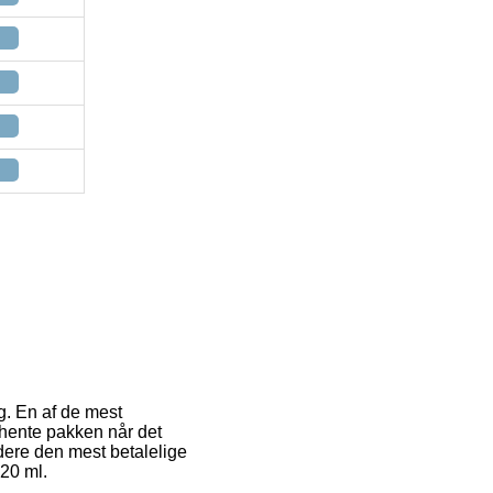
g. En af de mest
e hente pakken når det
dere den mest betalelige
20 ml.