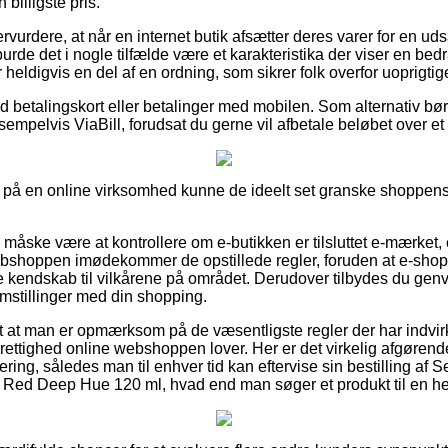
 billigste pris.
rvurdere, at når en internet butik afsætter deres varer for en ud
rde det i nogle tilfælde være et karakteristika der viser en bedr
heldigvis en del af en ordning, som sikrer folk overfor uoprigt
med betalingskort eller betalinger med mobilen. Som alternativ bø
sempelvis ViaBill, forudsat du gerne vil afbetale beløbet over e
å en online virksomhed kunne de ideelt set granske shoppens v
 måske være at kontrollere om e-butikken er tilsluttet e-mærket,
webshoppen imødekommer de opstillede regler, foruden at e-sho
 kendskab til vilkårene på området. Derudover tilbydes du genvej 
emstillinger med din shopping.
igt at man er opmærksom på de væsentligste regler der har indvir
urrettighed online webshoppen lover. Her er det virkelig afgøre
ering, således man til enhver tid kan eftervise sin bestilling af S
Red Deep Hue 120 ml, hvad end man søger et produkt til en her