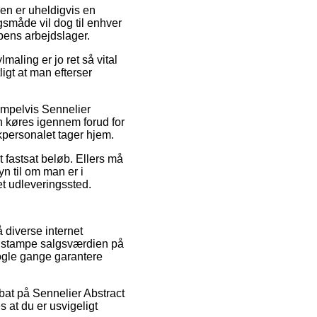
ngen er uheldigvis en
småde vil dog til enhver
ppens arbejdslager.
maling er jo ret så vital
igt at man efterser
sempelvis Sennelier
 køres igennem forud for
tikpersonalet tager hjem.
t fastsat beløb. Ellers må
n til om man er i
 et udleveringssted.
 diverse internet
at stampe salgsværdien på
 nogle gange garantere
abat på Sennelier Abstract
at du er usvigeligt