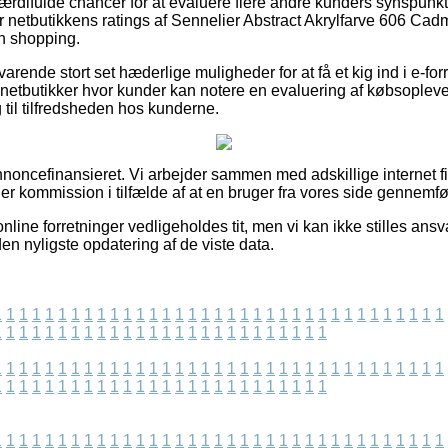
 værdifulde chancer for at evaluere flere andre kunders synspunkt
rer netbutikkens ratings af Sennelier Abstract Akrylfarve 606 
n shopping.
varende stort set hæderlige muligheder for at få et kig ind i e-fo
netbutikker hvor kunder kan notere en evaluering af købsoplev
ng til tilfredsheden hos kunderne.
ncefinansieret. Vi arbejder sammen med adskillige internet fi
ner kommission i tilfælde af at en bruger fra vores side gennemfø
line forretninger vedligeholdes tit, men vi kan ikke stilles ansva
den nyligste opdatering af de viste data.
1
1
1
1
1
1
1
1
1
1
1
1
1
1
1
1
1
1
1
1
1
1
1
1
1
1
1
1
1
1
1
1
1
1
1
1
1
1
1
1
1
1
1
1
1
1
1
1
1
1
1
1
1
1
1
1
1
1
1
1
1
1
1
1
1
1
1
1
1
1
1
1
1
1
1
1
1
1
1
1
1
1
1
1
1
1
1
1
1
1
1
1
1
1
1
1
1
1
1
1
1
1
1
1
1
1
1
1
1
1
1
1
1
1
1
1
1
1
1
1
1
1
1
1
1
1
1
1
1
1
1
1
1
1
1
1
1
1
1
1
1
1
1
1
1
1
1
1
1
1
1
1
1
1
1
1
1