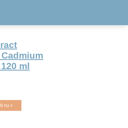
ract
6 Cadmium
 120 ml
b nu »