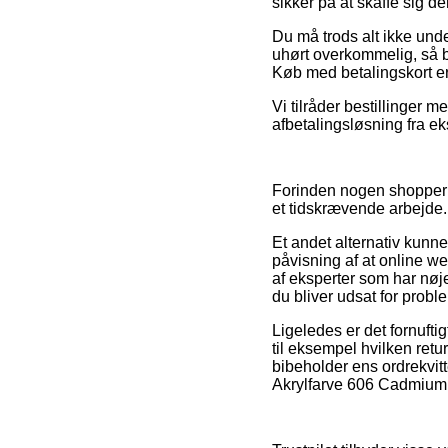
sikker på at skaffe sig den
Du må trods alt ikke unde
uhørt overkommelig, så bu
Køb med betalingskort er 
Vi tilråder bestillinger 
afbetalingsløsning fra ek
Forinden nogen shopper p
et tidskrævende arbejde.
Et andet alternativ kunne
påvisning af at online 
af eksperter som har nøje
du bliver udsat for probl
Ligeledes er det fornuft
til eksempel hvilken ret
bibeholder ens ordrekvitt
Akrylfarve 606 Cadmium 