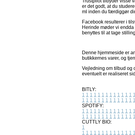
Trustpilot tilbyder visse
er det godt, at du stude
ml inden du færdiggør di
Facebook resulterer i tils
Herinde møder vi endda 
benyttes til at tage stilli
Denne hjemmeside er anno
butikkernes varer, og tje
Vejledning om tilbud og on
eventuelt er realiseret si
BITLY:
1
1
1
1
1
1
1
1
1
1
1
1
1
1
1
1
1
1
1
1
1
1
1
1
1
1
SPOTIFY:
1
1
1
1
1
1
1
1
1
1
1
1
1
1
1
1
1
1
1
1
1
1
1
1
1
1
CUTTLY BIO:
1
1
1
1
1
1
1
1
1
1
1
1
1
1