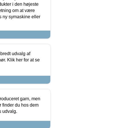
dukter i den højeste
sætning om at være
s ny symaskine eller
 bredt udvalg af
r. Klik her for at se
produceret garn, men
or finder du hos dem
es udvalg.