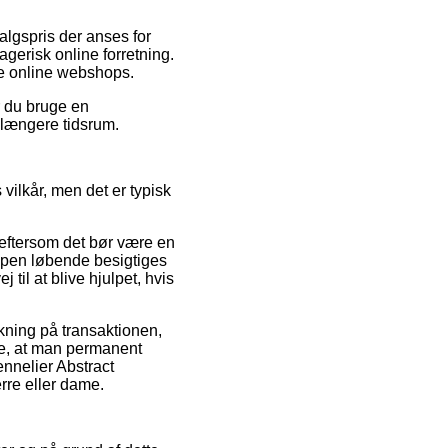
salgspris der anses for
agerisk online forretning.
ige online webshops.
r du bruge en
t længere tidsrum.
ilkår, men det er typisk
 eftersom det bør være en
ppen løbende besigtiges
til at blive hjulpet, hvis
kning på transaktionen,
nde, at man permanent
ennelier Abstract
re eller dame.