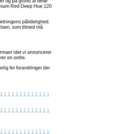
er og på grund af dette
Cadmium Red Deep Hue 120
rretningens pålidelighed.
elsen, som tilmed må
rmaer idet vi annoncerer
rer en ordre.
rlig for forandringer der
1
1
1
1
1
1
1
1
1
1
1
1
1
1
1
1
1
1
1
1
1
1
1
1
1
1
1
1
1
1
1
1
1
1
1
1
1
1
1