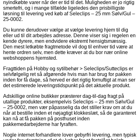
nyindkøbte varer når der er tid til det. Muligheden er jo rigtig
smertefri, og i mange tilfælde ligeledes den prisbilligste
løsning til levering ved køb af Seleclips – 25 mm Sølv/Gul –
25-0002.
Du kunne derudover vælge at vælge levering hjem til dig
eller ud til dit arbejdes adresse. Denne viser sig i regelen en
kende dyrere, men endvidere ekstremt hensigtsmæssig.
Den mest letkøbte fragtmetode vil dog til enhver tid være at
hente ordren selv, men dette kræver at du bor nær online
webshoppens hjemsted.
Fragttiden på Hobby og sytilbehør > Seleclips/Sutteclips er
selvfølgelig ret så afgørende hvis man har brug for pakken
inden for få dage, så herved er det rigtig fornuftigt at man ser
det estimerede leveringstidspunkt på det aktuelle produkt.
Adskillige online butikker præsterer dag-til-dag fragt på
utallige produkter, eksempelvis Seleclips – 25 mm Sølv/Gul
– 25-0002, men vær påpasselig da det stiller krav om at du
når at bestille inden et nøjagtigt klokkeslæt, så de garanteret
kan nå at få pakken på posthuset inden
pakkemedarbejderne har fyraften.
Nogle internet forhandlere lover gebyrfri levering, men typisk