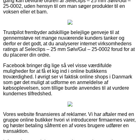
gang kan bevidne ordren af Seleclips – 25 mm Sølv/Gul –
25-0002, uden hensyn til om man søger produkter til en
voksen eller et barn.
Trustpilot frembyder adskillige belejlige genveje til at
gennemstøve ret mange nuværende kunders tanker og
derfor er det godt, at du analyserer internet virksomhedens
ratings af Seleclips – 25 mm Sølv/Gul – 25-0002 forud for at
du placerer din ordre.
Facebook bringer dig lige så vel visse værdifulde
muligheder for at få et kig ind i online butikkens
troværdighed. I øvrigt ser vi faktisk online shops i Danmark
som gør det muligt at udforme en anmeldelse af
købsoplevelsen, som tillige burde anvendes til at vurdere
kundernes tilfredshed.
Vores website finansieres af reklamer. Vi har aftaler med en
gruppe online butikker hvori vi introducerer firmaernes varer,
og høster betaling såfremt en af vores brugere udfører en
transaktion.