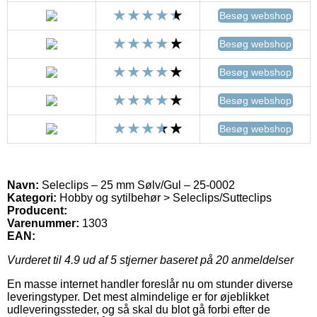
Besøg webshop
Besøg webshop
Besøg webshop
Besøg webshop
Besøg webshop
Navn:
Seleclips – 25 mm Sølv/Gul – 25-0002
Kategori:
Hobby og sytilbehør > Seleclips/Sutteclips
Producent:
Varenummer:
1303
EAN:
Vurderet til
4.9
ud af 5 stjerner baseret på
20
anmeldelser
En masse internet handler foreslår nu om stunder diverse
leveringstyper. Det mest almindelige er for øjeblikket
udleveringssteder, og så skal du blot gå forbi efter de