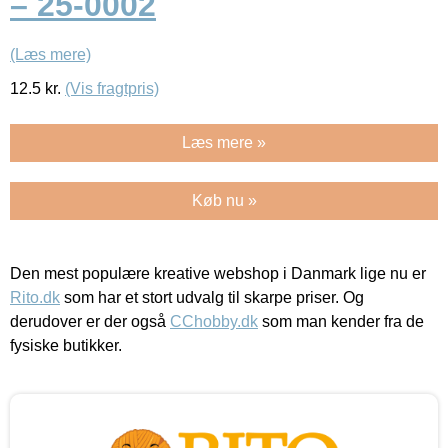
– 25-0002
(Læs mere)
12.5
kr.
(Vis fragtpris)
Læs mere »
Køb nu »
Den mest populære kreative webshop i Danmark lige nu er
Rito.dk
som har et stort udvalg til skarpe priser. Og
derudover er der også
CChobby.dk
som man kender fra de
fysiske butikker.