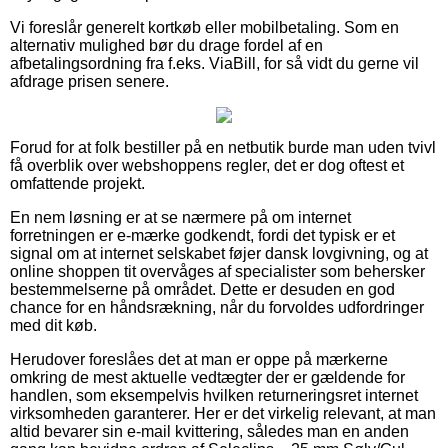
Vi foreslår generelt kortkøb eller mobilbetaling. Som en
alternativ mulighed bør du drage fordel af en
afbetalingsordning fra f.eks. ViaBill, for så vidt du gerne vil
afdrage prisen senere.
Forud for at folk bestiller på en netbutik burde man uden tvivl
få overblik over webshoppens regler, det er dog oftest et
omfattende projekt.
En nem løsning er at se nærmere på om internet
forretningen er e-mærke godkendt, fordi det typisk er et
signal om at internet selskabet føjer dansk lovgivning, og at
online shoppen tit overvåges af specialister som behersker
bestemmelserne på området. Dette er desuden en god
chance for en håndsrækning, når du forvoldes udfordringer
med dit køb.
Herudover foreslåes det at man er oppe på mærkerne
omkring de mest aktuelle vedtægter der er gældende for
handlen, som eksempelvis hvilken returneringsret internet
virksomheden garanterer. Her er det virkelig relevant, at man
altid bevarer sin e-mail kvittering, således man en anden