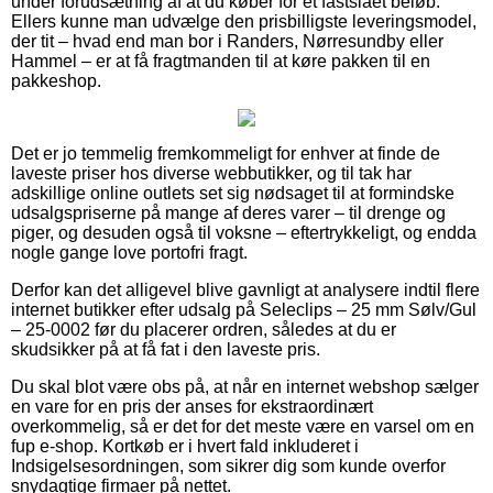
under forudsætning af at du køber for et fastslået beløb.
Ellers kunne man udvælge den prisbilligste leveringsmodel,
der tit – hvad end man bor i Randers, Nørresundby eller
Hammel – er at få fragtmanden til at køre pakken til en
pakkeshop.
Det er jo temmelig fremkommeligt for enhver at finde de
laveste priser hos diverse webbutikker, og til tak har
adskillige online outlets set sig nødsaget til at formindske
udsalgspriserne på mange af deres varer – til drenge og
piger, og desuden også til voksne – eftertrykkeligt, og endda
nogle gange love portofri fragt.
Derfor kan det alligevel blive gavnligt at analysere indtil flere
internet butikker efter udsalg på Seleclips – 25 mm Sølv/Gul
– 25-0002 før du placerer ordren, således at du er
skudsikker på at få fat i den laveste pris.
Du skal blot være obs på, at når en internet webshop sælger
en vare for en pris der anses for ekstraordinært
overkommelig, så er det for det meste være en varsel om en
fup e-shop. Kortkøb er i hvert fald inkluderet i
Indsigelsesordningen, som sikrer dig som kunde overfor
snydagtige firmaer på nettet.