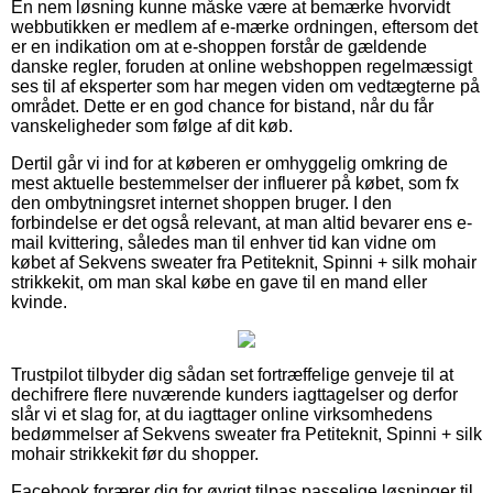
En nem løsning kunne måske være at bemærke hvorvidt
webbutikken er medlem af e-mærke ordningen, eftersom det
er en indikation om at e-shoppen forstår de gældende
danske regler, foruden at online webshoppen regelmæssigt
ses til af eksperter som har megen viden om vedtægterne på
området. Dette er en god chance for bistand, når du får
vanskeligheder som følge af dit køb.
Dertil går vi ind for at køberen er omhyggelig omkring de
mest aktuelle bestemmelser der influerer på købet, som fx
den ombytningsret internet shoppen bruger. I den
forbindelse er det også relevant, at man altid bevarer ens e-
mail kvittering, således man til enhver tid kan vidne om
købet af Sekvens sweater fra Petiteknit, Spinni + silk mohair
strikkekit, om man skal købe en gave til en mand eller
kvinde.
Trustpilot tilbyder dig sådan set fortræffelige genveje til at
dechifrere flere nuværende kunders iagttagelser og derfor
slår vi et slag for, at du iagttager online virksomhedens
bedømmelser af Sekvens sweater fra Petiteknit, Spinni + silk
mohair strikkekit før du shopper.
Facebook forærer dig for øvrigt tilpas passelige løsninger til