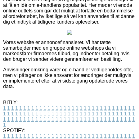
at få en idé om e-handlens popularitet. Her møder vi endda
online outlets som gør det muligt at forfatte en bedømmelse
af ordreforløbet, hvilket lige så vel kan anvendes til at danne
dig et indtryk af tidligere kunders oplevelser.
Vores website er annoncefinansieret. Vi har tætte
samarbejder med en gruppe online webshops da vi
markedsfører firmaernes tilbud, og indhenter betaling hvis
den bruger vi sender videre gennemfører en bestilling.
Anvisninger omkring varer og e-handler vedligeholdes ofte,
men vi påtager os ikke ansvaret for ændringer der muligvis
er implementeret efter at vi sidste gang opdaterede vores
data.
BITLY:
1
1
1
1
1
1
1
1
1
1
1
1
1
1
1
1
1
1
1
1
1
1
1
1
1
1
1
1
1
1
1
1
1
1
1
1
1
1
1
1
1
1
1
1
1
1
1
1
1
1
1
1
1
1
1
1
1
1
1
1
1
1
1
1
1
1
1
1
1
1
1
1
1
1
1
1
1
1
1
1
1
1
1
1
1
1
1
1
1
1
1
1
1
1
1
1
1
1
1
1
SPOTIFY:
1
1
1
1
1
1
1
1
1
1
1
1
1
1
1
1
1
1
1
1
1
1
1
1
1
1
1
1
1
1
1
1
1