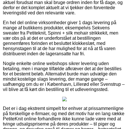
aktuel forudsat man skal bruge ordren inden for få dage, og
derfor er det komplet aktuelt at vi tjekker den forventede
leveringstid ved den relevante vare.
En hel del online virksomheder giver 1 dags levering på
mange af butikkens produkter, eksempelvis Sekvens
sweater fra Petiteknit, Spinni + silk mohair strikkekit, men
vær obs på at det er underforstået at bestillingen
gennemføres forinden et besluttet klokkeslæt, med
hensynstagen til at de har mulighed for at nå at få varen
distribueret inden de lageransatte har fri.
Nogle enkelte online webshops sikrer levering uden
betaling, men i mange tilfælde afkræver det at der bestilles
for et bestemt beløb. Alternativt burde man udvælge den
mindst kostelige slags levering, der mange gange –
uafhængig om du er i København, Lillerød eller Svenstrup –
vil blive at få kørt din bestilling til et udleveringssted.
Det er i dag ekstremt simpelt for enhver at prissammenligne
på forskellige e-firmaer, og med det motiv har en lang række
PetiteKnit online forhandlere ikke kunne lade være med at
tvinge udsalgspriserne på deres produkter – til piger og