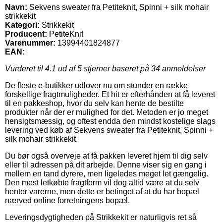
Navn:
Sekvens sweater fra Petiteknit, Spinni + silk mohair
strikkekit
Kategori:
Strikkekit
Producent:
PetiteKnit
Varenummer:
13994401824877
EAN:
Vurderet til
4.1
ud af 5 stjerner baseret på
34
anmeldelser
De fleste e-butikker udlover nu om stunder en række
forskellige fragtmuligheder. Et hit er efterhånden at få leveret
til en pakkeshop, hvor du selv kan hente de bestilte
produkter når der er mulighed for det. Metoden er jo meget
hensigtsmæssig, og oftest endda den mindst kostelige slags
levering ved køb af Sekvens sweater fra Petiteknit, Spinni +
silk mohair strikkekit.
Du bør også overveje at få pakken leveret hjem til dig selv
eller til adressen på dit arbejde. Denne viser sig en gang i
mellem en tand dyrere, men ligeledes meget let gængelig.
Den mest letkøbte fragtform vil dog altid være at du selv
henter varerne, men dette er betinget af at du har bopæl
nærved online forretningens bopæl.
Leveringsdygtigheden på Strikkekit er naturligvis ret så