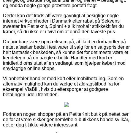
drenge, og desuden også til damer og herrer – betragteligt,
og endda nogle gange præstere portofri fragt.
Derfor kan det trods alt være gavnligt at besigtige nogle
internet virksomheder i Danmark efter rabat på Sekvens
sweater fra Petiteknit, Spinni + silk mohair strikkekit før du
køber, så du ikke er i tvivl om at opnå den laveste pris.
Du bør bare være opmærksom på, at ifald en forhandler på
nettet afsætter bedst i test varer til salg for en salgspris der er
helt fantastisk beskeden, så kunne det for det meste være et
kendetegn på en uægte e-butik. Handler med kort er
imidlertid omsluttet af en vedtægt, som hjælper køber imod
snydagtige online shops.
Vi anbefaler handler med kort eller mobilbetaling. Som en
alternativ mulighed kan du vælge et afdragstilbud fra for
eksempel ViaBill, hvis du efterspørger at godtgøre
betalingen ude i fremtiden.
Forinden nogen shopper på en PetiteKnit butik på nettet bør
de for at være sikker gennemløbe e-butikkens handelsvilkår,
det er dog tit ikke videre interessant.