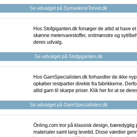
Se udvalget på SymaskineTorvet.dk
Hos Stofgiganten.dk forsøger de altid at have et
skønne metervarestoffer, snitmønstre og sytilbehø
deres udvalg.
Se udvalget på Stofgiganten.dk
Hos GarnSpecialisten.dk forhandler de ikke ny
opkøber restpartier direkte fra fabrikkerne. Derf
altid garn til skarpe priser. Klik her for at se der
Se udvalget på GarnSpecialisten.dk
Önling.com tror på klassisk design, bæredygtig p
materialer samt lang levetid. Disse værdier gen