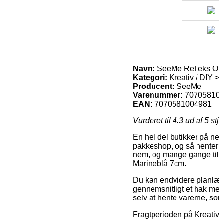
Navn:
SeeMe Refleks Op
Kategori:
Kreativ / DIY 
Producent:
SeeMe
Varenummer:
7070581
EAN:
7070581004981
Vurderet til
4.3
ud af 5 st
En hel del butikker på nett
pakkeshop, og så henter d
nem, og mange gange til
Marineblå 7cm.
Du kan endvidere planlægg
gennemsnitligt et hak mer
selv at hente varerne, s
Fragtperioden på Kreativ