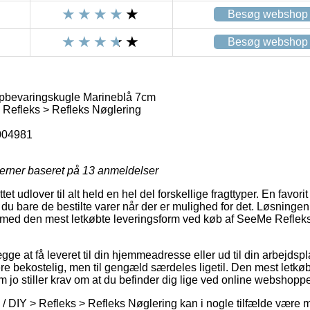
Besøg webshop
Besøg webshop
bevaringskugle Marineblå 7cm
> Refleks > Refleks Nøglering
004981
jerner baseret på
13
anmeldelser
et udlover til alt held en hel del forskellige fragttyper. En favorit 
u bare de bestilte varer når der er mulighed for det. Løsningen 
med den mest letkøbte leveringsform ved køb af SeeMe Refle
e at få leveret til din hjemmeadresse eller ud til din arbejdsp
e bekostelig, men til gengæld særdeles ligetil. Den mest letkøbt
om jo stiller krav om at du befinder dig lige ved online webshop
 / DIY > Refleks > Refleks Nøglering kan i nogle tilfælde være 