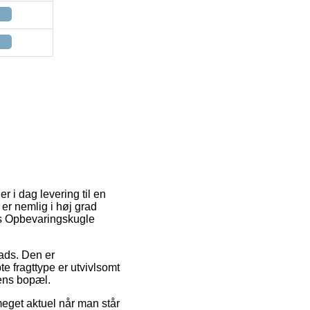
er i dag levering til en
er nemlig i høj grad
ks Opbevaringskugle
lads. Den er
e fragttype er utvivlsomt
pens bopæl.
meget aktuel når man står