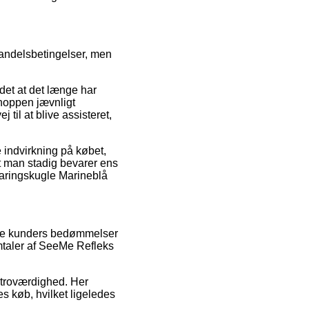
 handelsbetingelser, men
det at det længe har
shoppen jævnligt
til at blive assisteret,
 indvirkning på købet,
at man stadig bevarer ens
varingskugle Marineblå
vrige kunders bedømmelser
mtaler af SeeMe Refleks
s troværdighed. Her
s køb, hvilket ligeledes