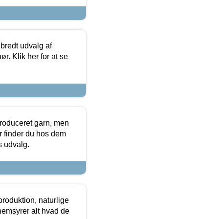
 bredt udvalg af
r. Klik her for at se
produceret garn, men
or finder du hos dem
es udvalg.
roduktion, naturlige
nemsyrer alt hvad de