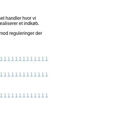
et handler hvor vi
ealiserer et indkøb.
imod reguleringer der
1
1
1
1
1
1
1
1
1
1
1
1
1
1
1
1
1
1
1
1
1
1
1
1
1
1
1
1
1
1
1
1
1
1
1
1
1
1
1