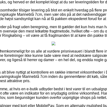
luks, og herved er det komplet klogt at du ser leveringstiden for 
ksomheder tilsiger levering på blot en enkelt hverdag på flere p
gskugle Marineblå 7cm, men vær obs på at det nødvendiggør at
 de højst sandsynligt kan nå at få pakken ekspederet forud for at 
yder på fragt uden beregning, men tit gælder det kun hvis man h
overveje den mest letkøbte fragtmetode, hvilket ofte – om du o
 Ringkøbing – vil være at få fragtmanden til at køre din pakke ti
 fremkommeligt for os alle at vurdere prisniveauet i blandt flere 
ine forretninger ikke kunne lade være med at nedskære salgsvæ
iorer, og ligeså til herrer og damer – en hel del, og endda nogle 
 alt blive nyttigt at kontrollere en række internet virksomheder 
ringskugle Marineblå 7cm inden du gennemfører dit køb, såle
st attraktive pris.
mme, at hvis en e-butik udbyder bedst i test varer til en udsalg
et ofte være en indikator for en snydagtig online virksomhed. Ha
 lov, som begunstiger kunden overfor uoprigtige shops på nettet.
talinger med kort eller MobilePay. Som en alternativ mulighed b