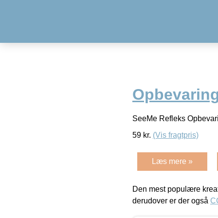
Opbevaring
SeeMe Refleks Opbevar
59
kr.
(Vis fragtpris)
Læs mere »
Den mest populære kreat
derudover er der også
C