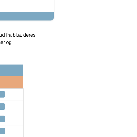
.
 fra bl.a. deres
mer og