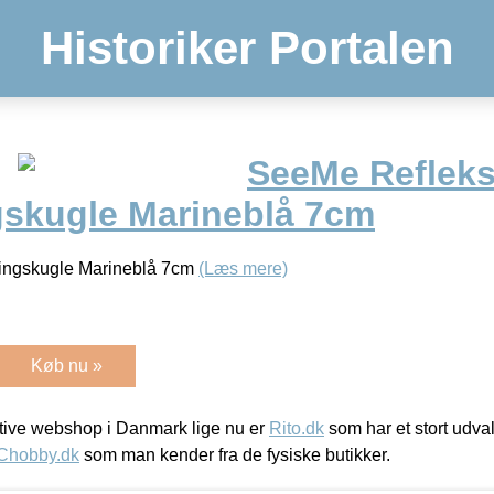
Historiker Portalen
SeeMe Reflek
skugle Marineblå 7cm
ingskugle Marineblå 7cm
(Læs mere)
Køb nu »
ive webshop i Danmark lige nu er
Rito.dk
som har et stort udval
Chobby.dk
som man kender fra de fysiske butikker.