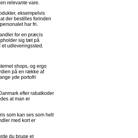
den relevante vare.
rodukter, eksempelvis
 der bestilles forinden
personalet har fri.
andler for en præcis
pholder sig tæt på
l et udleveringssted.
internet shops, og ergo
rdien på en række af
gange yde portofri
i Danmark efter rabatkoder
des at man er
spris som kan ses som helt
ndler med kort er
urde du bruge et