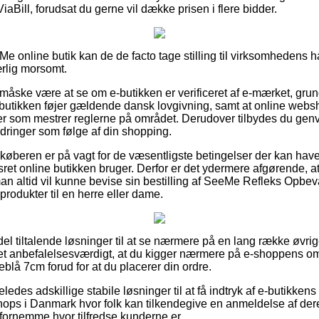
iaBill, forudsat du gerne vil dække prisen i flere bidder.
Me online butik kan de de facto tage stilling til virksomhedens
ærlig morsomt.
 måske være at se om e-butikken er verificeret af e-mærket, grun
-butikken føjer gældende dansk lovgivning, samt at online web
ter som mestrer reglerne på området. Derudover tilbydes du genvej 
rdringer som følge af din shopping.
 køberen er på vagt for de væsentligste betingelser der kan have
gsret online butikken bruger. Derfor er det ydermere afgørende, 
man altid vil kunne bevise sin bestilling af SeeMe Refleks Opbe
rodukter til en herre eller dame.
n del tiltalende løsninger til at se nærmere på en lang række ø
det anbefalelsesværdigt, at du kigger nærmere på e-shoppens o
lå 7cm forud for at du placerer din ordre.
ledes adskillige stabile løsninger til at få indtryk af e-butikken
shops i Danmark hvor folk kan tilkendegive en anmeldelse af dere
t fornemme hvor tilfredse kunderne er.