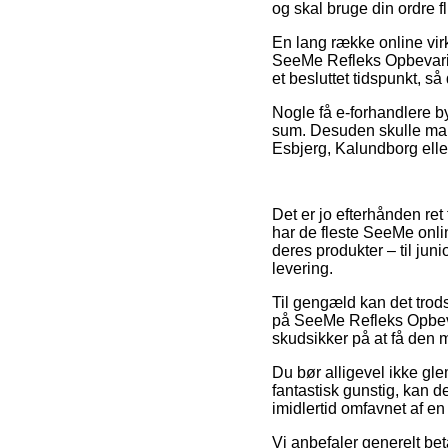
og skal bruge din ordre f
En lang række online vir
SeeMe Refleks Opbevarin
et besluttet tidspunkt, så
Nogle få e-forhandlere b
sum. Desuden skulle man 
Esbjerg, Kalundborg eller
Det er jo efterhånden ret
har de fleste SeeMe onl
deres produkter – til jun
levering.
Til gengæld kan det trods
på SeeMe Refleks Opbeva
skudsikker på at få den me
Du bør alligevel ikke gle
fantastisk gunstig, kan d
imidlertid omfavnet af en
Vi anbefaler generelt be