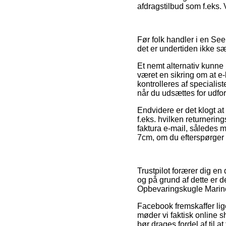
afdragstilbud som f.eks. V
Før folk handler i en See
det er undertiden ikke s
Et nemt alternativ kunne
været en sikring om at e
kontrolleres af specialis
når du udsættes for udfo
Endvidere er det klogt at
f.eks. hvilken returnerin
faktura e-mail, således 
7cm, om du efterspørger p
Trustpilot forærer dig e
og på grund af dette er 
Opbevaringskugle Marineb
Facebook fremskaffer lige
møder vi faktisk online 
bør drages fordel af til a