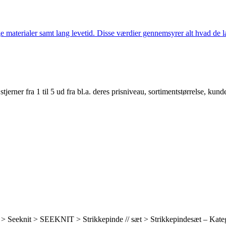
 materialer samt lang levetid. Disse værdier gennemsyrer alt hvad de la
er fra 1 til 5 ud fra bl.a. deres prisniveau, sortimentstørrelse, kunde
> Seeknit > SEEKNIT > Strikkepinde // sæt > Strikkepindesæt – Kateg