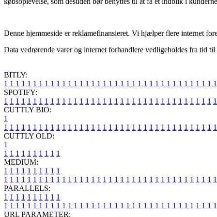
købsoplevelse, som desuden bør benyttes til at få et indblik i kunderne
Denne hjemmeside er reklamefinansieret. Vi hjælper flere internet for
Data vedrørende varer og internet forhandlere vedligeholdes fra tid til 
BITLY:
1
1
1
1
1
1
1
1
1
1
1
1
1
1
1
1
1
1
1
1
1
1
1
1
1
1
1
1
1
1
1
1
1
1
1
1
1
SPOTIFY:
1
1
1
1
1
1
1
1
1
1
1
1
1
1
1
1
1
1
1
1
1
1
1
1
1
1
1
1
1
1
1
1
1
1
1
1
1
CUTTLY BIO:
1
1
1
1
1
1
1
1
1
1
1
1
1
1
1
1
1
1
1
1
1
1
1
1
1
1
1
1
1
1
1
1
1
1
1
1
1
1
CUTTLY OLD:
1
1
1
1
1
1
1
1
1
1
1
MEDIUM:
1
1
1
1
1
1
1
1
1
1
1
1
1
1
1
1
1
1
1
1
1
1
1
1
1
1
1
1
1
1
1
1
1
1
1
1
1
1
1
1
1
1
1
1
1
1
1
PARALLELS:
1
1
1
1
1
1
1
1
1
1
1
1
1
1
1
1
1
1
1
1
1
1
1
1
1
1
1
1
1
1
1
1
1
1
1
1
1
1
1
1
1
1
1
1
1
1
1
URL PARAMETER: