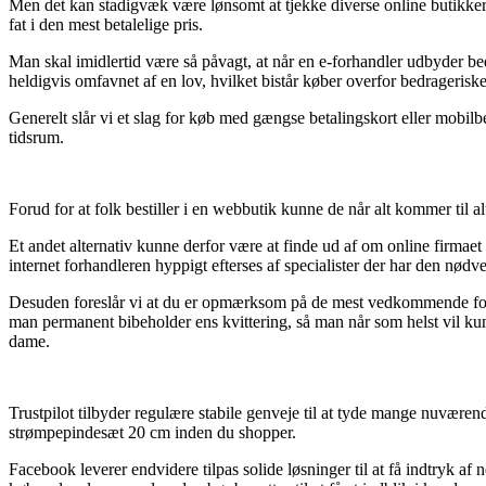
Men det kan stadigvæk være lønsomt at tjekke diverse online butikker 
fat i den mest betalelige pris.
Man skal imidlertid være så påvagt, at når en e-forhandler udbyder beds
heldigvis omfavnet af en lov, hvilket bistår køber overfor bedrageriske
Generelt slår vi et slag for køb med gængse betalingskort eller mobilb
tidsrum.
Forud for at folk bestiller i en webbutik kunne de når alt kommer til a
Et andet alternativ kunne derfor være at finde ud af om online firmae
internet forhandleren hyppigt efterses af specialister der har den nø
Desuden foreslår vi at du er opmærksom på de mest vedkommende forhold
man permanent bibeholder ens kvittering, så man når som helst vil kun
dame.
Trustpilot tilbyder regulære stabile genveje til at tyde mange nuværend
strømpepindesæt 20 cm inden du shopper.
Facebook leverer endvidere tilpas solide løsninger til at få indtryk 