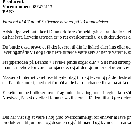
Producent:
Varenummer:
987475113
EAN:
Vurderet til
4.7
ud af 5 stjerner baseret på
23
anmeldelser
Adskillige webbutikker i Danmark foreslår heldigvis en række forskell
du har lyst. Leveringstypen er jo ret overkommelig, og tit derudover d
Du burde også prøve at få det leveret til din lejlighed eller hus elle
leveringsmåde vil dog i de fleste tilfælde være selv at hente varerne, 
Fragtperioden på Brands > Hvilke pinde søger du? > Sæt med strømpe
man har behov for varen omgående, og af den grund er det uden tvivl 
Masser af internet varehuse tilbyder dag-til-dag levering på de fleste 
et aftalt tidspunkt, med det formål at de har en chance for at nå at få 
Enkelte online butikker lover fragt uden betaling, men i reglen kun s
Næstved, Nakskov eller Hammel – vil være at få dem til at køre ordre
Det har vist sig at være i høj grad overkommeligt for enhver at lave p
produkter – til juniorer, og desuden også til mænd og kvinder – marka