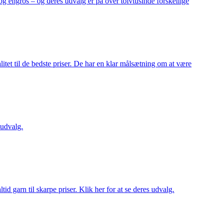
og engros – og deres udvalg er på over tolvtusinde forskellige
itet til de bedste priser. De har en klar målsætning om at være
 udvalg.
d garn til skarpe priser. Klik her for at se deres udvalg.