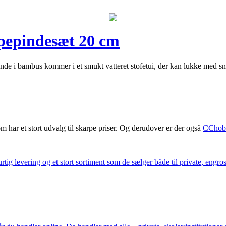
mpepindesæt 20 cm
 i bambus kommer i et smukt vatteret stofetui, der kan lukke med snore
m har et stort udvalg til skarpe priser. Og derudover er der også
CChob
ig levering og et stort sortiment som de sælger både til private, engros 