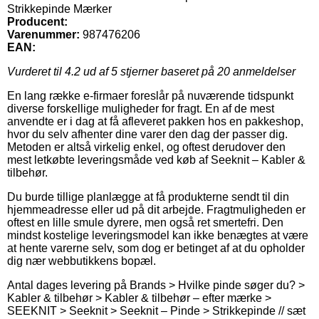
Strikkepinde Mærker
Producent:
Varenummer:
987476206
EAN:
Vurderet til
4.2
ud af 5 stjerner baseret på
20
anmeldelser
En lang række e-firmaer foreslår på nuværende tidspunkt
diverse forskellige muligheder for fragt. En af de mest
anvendte er i dag at få afleveret pakken hos en pakkeshop,
hvor du selv afhenter dine varer den dag der passer dig.
Metoden er altså virkelig enkel, og oftest derudover den
mest letkøbte leveringsmåde ved køb af Seeknit – Kabler &
tilbehør.
Du burde tillige planlægge at få produkterne sendt til din
hjemmeadresse eller ud på dit arbejde. Fragtmuligheden er
oftest en lille smule dyrere, men også ret smertefri. Den
mindst kostelige leveringsmodel kan ikke benægtes at være
at hente varerne selv, som dog er betinget af at du opholder
dig nær webbutikkens bopæl.
Antal dages levering på Brands > Hvilke pinde søger du? >
Kabler & tilbehør > Kabler & tilbehør – efter mærke >
SEEKNIT > Seeknit > Seeknit – Pinde > Strikkepinde // sæt