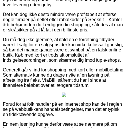
love levering uden gebyr.
Det kan dog ikke desto mindre være profitabelt at efterse
nogle firmaer på nettet efter rabatkoder på Seeknit – Kabler
& tilbehør inden du færdiggør din shopping, således at man
er skråsikker på at få fat i den billigste pris.
Du må dog ikke glemme, at ifald en e-forretning tilbyder
varer til salg for en salgspris der kan virke kolossalt gunstig,
så bør det mange gange være et symbol på en falsk online
butik. Køb med kort er trods alt omsluttet af
Indsigelsesordningen, som skærmer dig imod fup e-shops.
Generelt går vi ind for shopping med kort eller mobilbetaling.
Som alternativ kunne du drage nytte af en løsning på
afbetaling fra f.eks. ViaBill, såfremt du har i sinde at
finansiere beløbet over et længere tidsrum.
Forud for at folk handler på en internet shop kan de i reglen
se på webbutikkens handelsbetingelser, men det er typisk
en tidskrævende opgave.
En nem løsning kunne derfor være at se nærmere på om