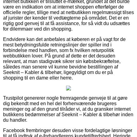
internet butikken er tilsluttet e-mærket, grundet at det burde
være en indikation om at internet shoppen efterfølger de
officielle regler, tillige med at netbutikken regelmæssigt tilses
af jurister der kender til vedtægterne på området. Det er en
rigtig god genvej til at få assistance, for så vidt du udsættes
for dilemmaer ved din shopping.
Endvidere kan det anbefales at køberen er på vagt for de
mest betydningsfulde retningslinjer der spiller ind i
forbindelse med handlen, som fx hvilken returpolitik
webbutikken lover. På grund af dette er det desuden
relevant, at man stadigvæk sikrer sin købsbekræftelse,
således man senere vil kunne bevidne bestillingen af
Seeknit – Kabler & tilbehør, ligegyldigt om du er på
shopping til en dame eller herre.
Trustpilot genererer nogle fremragende genveje til at gøre
dig bekendt med en hel del forhenværende brugeres
meninger og af den grund tilråder vi, at du gransker internet
butikkens bedømmelser af Seeknit – Kabler & tilbehør inden
du handler.
Facebook frembringer desuden visse fordelagtige løsninger
til at få indtryk af e-forhandlerens kundetilfredshed. Herinde