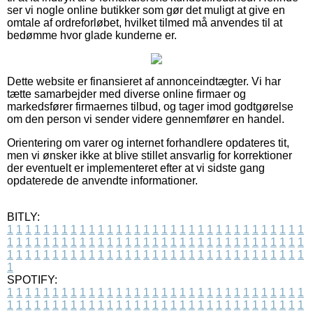
ser vi nogle online butikker som gør det muligt at give en
omtale af ordreforløbet, hvilket tilmed må anvendes til at
bedømme hvor glade kunderne er.
Dette website er finansieret af annonceindtægter. Vi har
tætte samarbejder med diverse online firmaer og
markedsfører firmaernes tilbud, og tager imod godtgørelse
om den person vi sender videre gennemfører en handel.
Orientering om varer og internet forhandlere opdateres tit,
men vi ønsker ikke at blive stillet ansvarlig for korrektioner
der eventuelt er implementeret efter at vi sidste gang
opdaterede de anvendte informationer.
BITLY:
1
1
1
1
1
1
1
1
1
1
1
1
1
1
1
1
1
1
1
1
1
1
1
1
1
1
1
1
1
1
1
1
1
1
1
1
1
1
1
1
1
1
1
1
1
1
1
1
1
1
1
1
1
1
1
1
1
1
1
1
1
1
1
1
1
1
1
1
1
1
1
1
1
1
1
1
1
1
1
1
1
1
1
1
1
1
1
1
1
1
1
1
1
1
1
1
1
1
1
1
SPOTIFY:
1
1
1
1
1
1
1
1
1
1
1
1
1
1
1
1
1
1
1
1
1
1
1
1
1
1
1
1
1
1
1
1
1
1
1
1
1
1
1
1
1
1
1
1
1
1
1
1
1
1
1
1
1
1
1
1
1
1
1
1
1
1
1
1
1
1