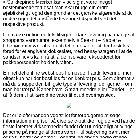
> Strikkepinde Mærker kan vise sig at være meget
bestemmende forudsat man skal bruge din ordre
øjeblikkeligt, og af den grund er det ganske afgørende at du
undersøger det anslåede leveringstidspunkt ved det
respektive produkt.
En masse online outlets tilsiger 1 dags levering på mange af
shoppens varenumre, eksempelvis Seeknit – Kabler &
tilbehør, men vær obs på at det forudsætter at der bestilles
forud for et angivent klokkeslæt, med hensynstagen til at de
sandsynligvis kan nå at få de nye varer ekspederet før
pakkepersonalet holder fyraften.
En hel del online webshops frembyder fragtfri levering, men
oftest kun når der bestilles for en konkret pris. Som alternativ
må du snuppe den billigste type af levering, der gerne – om
man bor tæt på København, Smørumnedre eller Tønder – er
at få dem til at køre dine varer til et udleveringssted.
Det er jo efterhånden yderst let for forbrugerne at søge
information om priser på diverse e-butikker, og derved har de
fleste internet virksomheder fundet det uundgåeligt at tvinge
priserne på mange af deres varer – til babyer og børn, men
også til herrer og damer – enormt, og endda nogle gange