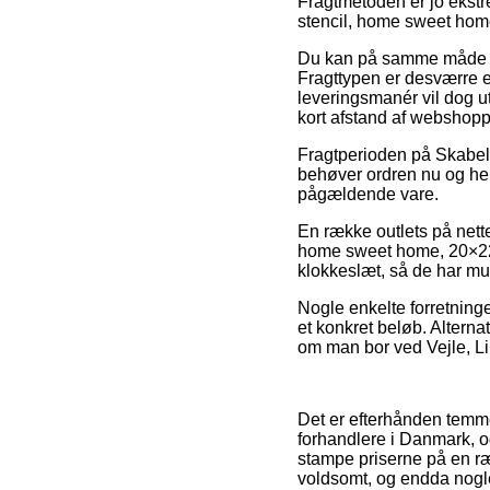
Fragtmetoden er jo ekst
stencil, home sweet hom
Du kan på samme måde beslu
Fragttypen er desværre e
leveringsmanér vil dog ut
kort afstand af webshop
Fragtperioden på Skabelon
behøver ordren nu og her,
pågældende vare.
En række outlets på nette
home sweet home, 20×22 c
klokkeslæt, så de har muli
Nogle enkelte forretninge
et konkret beløb. Alterna
om man bor ved Vejle, Lill
Det er efterhånden temme
forhandlere i Danmark, og
stampe priserne på en ræ
voldsomt, og endda nogl