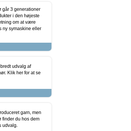
 går 3 generationer
dukter i den højeste
sætning om at være
s ny symaskine eller
 bredt udvalg af
r. Klik her for at se
produceret garn, men
or finder du hos dem
es udvalg.