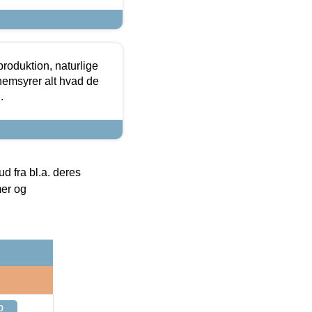
roduktion, naturlige
nemsyrer alt hvad de
.
 fra bl.a. deres
mer og
p