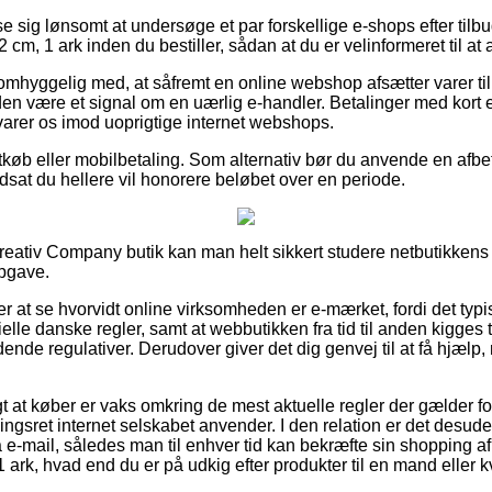
se sig lønsomt at undersøge et par forskellige e-shops efter tilb
, 1 ark inden du bestiller, sådan at du er velinformeret til at a
omhyggelig med, at såfremt en online webshop afsætter varer til 
tiden være et signal om en uærlig e-handler. Betalinger med kort e
svarer os imod uoprigtige internet webshops.
rtkøb eller mobilbetaling. Som alternativ bør du anvende en afb
dsat du hellere vil honorere beløbet over en periode.
 Creativ Company butik kan man helt sikkert studere netbutikkens 
opgave.
 at se hvorvidt online virksomheden er e-mærket, fordi det typis
ielle danske regler, samt at webbutikken fra tid til anden kigges t
de regulativer. Derudover giver det dig genvej til at få hjælp,
igt at køber er vaks omkring de mest aktuelle regler der gælder fo
gsret internet selskabet anvender. I den relation er det desude
a e-mail, således man til enhver tid kan bekræfte sin shopping a
ark, hvad end du er på udkig efter produkter til en mand eller k