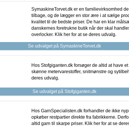
SymaskineTorvet.dk er en familievirksomhed der
tilbage, og de lægger en stor ære i at sælge pro
kvalitet til de bedste priser. De har en klar mål
danskernes foretrukne butik når der skal handle
overlocker. Klik her for at se deres udvalg.
Se udvalget på SymaskineTorvet.dk
Hos Stofgiganten.dk forsøger de altid at have et
skønne metervarestoffer, snitmønstre og sytilbehø
deres udvalg.
Se udvalget på Stofgiganten.dk
Hos GarnSpecialisten.dk forhandler de ikke ny
opkøber restpartier direkte fra fabrikkerne. Derf
altid garn til skarpe priser. Klik her for at se der