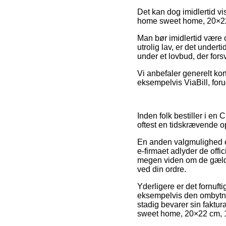
Det kan dog imidlertid vi
home sweet home, 20×22 cm
Man bør imidlertid være 
utrolig lav, er det under
under et lovbud, der for
Vi anbefaler generelt ko
eksempelvis ViaBill, foru
Inden folk bestiller i en
oftest en tidskrævende 
En anden valgmulighed er
e-firmaet adlyder de offic
megen viden om de gælden
ved din ordre.
Yderligere er det fornuft
eksempelvis den ombytnin
stadig bevarer sin faktur
sweet home, 20×22 cm, 1 