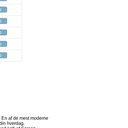
p
p
p
p
p
r. En af de mest moderne
 din hverdag.