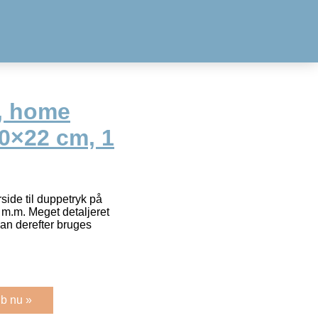
l, home
0×22 cm, 1
ide til duppetryk på
æ m.m. Meget detaljeret
an derefter bruges
b nu »