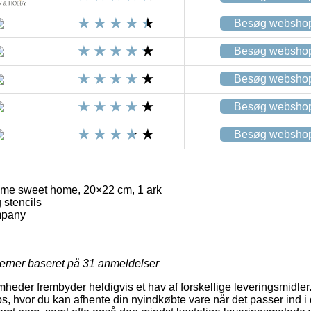
Besøg websho
Besøg websho
Besøg websho
Besøg websho
Besøg websho
ome sweet home, 20×22 cm, 1 ark
stencils
mpany
jerner baseret på
31
anmeldelser
mheder frembyder heldigvis et hav af forskellige leveringsmidle
s, hvor du kan afhente din nyindkøbte vare når det passer ind i