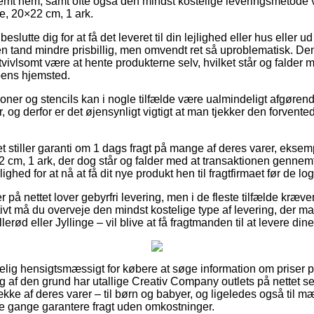
remt nem, samt ofte også den mindst kostelige leveringsmetode
e, 20×22 cm, 1 ark.
tte dig for at få det leveret til din lejlighed eller hus eller ud 
n tand mindre prisbillig, men omvendt ret så uproblematisk. De
vivlsomt være at hente produkterne selv, hvilket står og falder m
pens hjemsted.
er og stencils kan i nogle tilfælde være ualmindeligt afgørende
 og derfor er det øjensynligt vigtigt at man tjekker den forvente
t stiller garanti om 1 dags fragt på mange af deres varer, eksem
m, 1 ark, der dog står og falder med at transaktionen gennemf
ghed for at nå at få dit nye produkt hen til fragtfirmaet før de lo
r på nettet lover gebyrfri levering, men i de fleste tilfælde kræv
tivt må du overveje den mindst kostelige type af levering, der m
erød eller Jyllinge – vil blive at få fragtmanden til at levere din
lig hensigtsmæssigt for købere at søge information om priser på
 af den grund har utallige Creativ Company outlets på nettet set
kke af deres varer – til børn og babyer, og ligeledes også til m
e gange garantere fragt uden omkostninger.