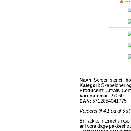
Navn:
Screen stencil, h
Kategori:
Skabeloner og 
Producent:
Creativ Co
Varenummer:
27060
EAN:
5712854041775
Vurderet til
4.1
ud af 5 st
En række internet virkso
er i vore dage pakkeshop