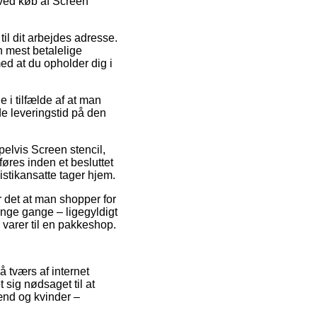
 ved køb af Screen
til dit arbejdes adresse.
n mest betalelige
ed at du opholder dig i
 i tilfælde af at man
de leveringstid på den
pelvis Screen stencil,
øres inden et besluttet
gistikansatte tager hjem.
er det at man shopper for
ange gange – ligegyldigt
e varer til en pakkeshop.
 tværs af internet
 sig nødsaget til at
ænd og kvinder –