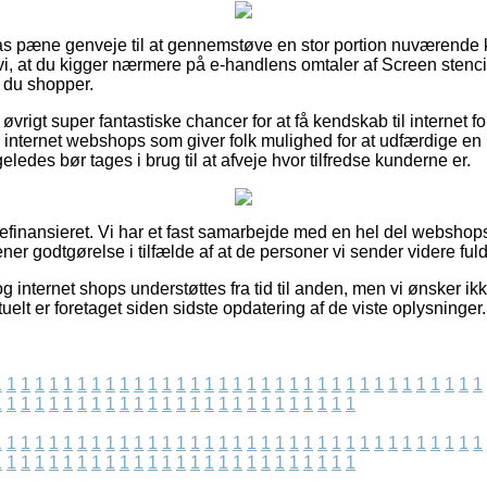
ilpas pæne genveje til at gennemstøve en stor portion nuværen
 vi, at du kigger nærmere på e-handlens omtaler af Screen sten
 du shopper.
 øvrigt super fantastiske chancer for at få kendskab til internet
internet webshops som giver folk mulighed for at udfærdige e
eledes bør tages i brug til at afveje hvor tilfredse kunderne er.
finansieret. Vi har et fast samarbejde med en hel del webshops
ener godtgørelse i tilfælde af at de personer vi sender videre ful
 internet shops understøttes fra tid til anden, men vi ønsker ik
tuelt er foretaget siden sidste opdatering af de viste oplysninger.
1
1
1
1
1
1
1
1
1
1
1
1
1
1
1
1
1
1
1
1
1
1
1
1
1
1
1
1
1
1
1
1
1
1
1
1
1
1
1
1
1
1
1
1
1
1
1
1
1
1
1
1
1
1
1
1
1
1
1
1
1
1
1
1
1
1
1
1
1
1
1
1
1
1
1
1
1
1
1
1
1
1
1
1
1
1
1
1
1
1
1
1
1
1
1
1
1
1
1
1
1
1
1
1
1
1
1
1
1
1
1
1
1
1
1
1
1
1
1
1
1
1