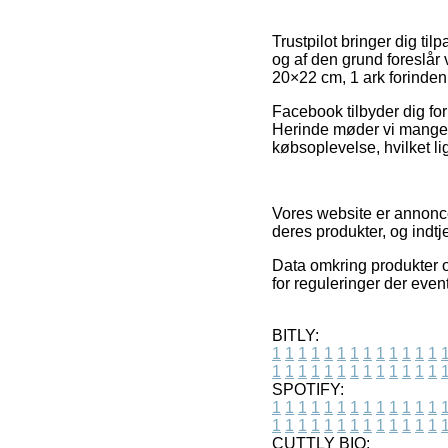
Trustpilot bringer dig t
og af den grund foreslår
20×22 cm, 1 ark forinden
Facebook tilbyder dig for
Herinde møder vi mange 
købsoplevelse, hvilket lig
Vores website er annonce
deres produkter, og indtj
Data omkring produkter og
for reguleringer der even
BITLY:
1
1
1
1
1
1
1
1
1
1
1
1
1
1
1
1
1
1
1
1
1
1
1
1
1
1
SPOTIFY:
1
1
1
1
1
1
1
1
1
1
1
1
1
1
1
1
1
1
1
1
1
1
1
1
1
1
CUTTLY BIO: