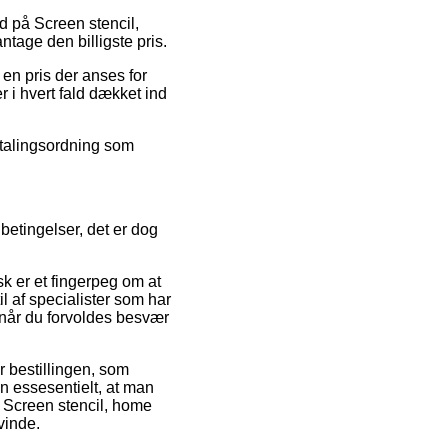
ud på Screen stencil,
ntage den billigste pris.
en pris der anses for
r i hvert fald dækket ind
etalingsordning som
betingelser, det er dog
k er et fingerpeg om at
il af specialister som har
 når du forvoldes besvær
r bestillingen, som
n essesentielt, at man
f Screen stencil, home
vinde.