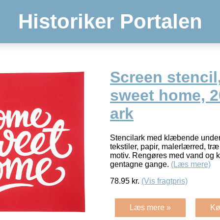
Historiker Portalen
Screen stenci
sweet home, 2
ark
Stencilark med klæbende unders
tekstiler, papir, malerlærred, tr
motiv. Rengøres med vand og k
gentagne gange.
(Læs mere)
78.95
kr.
(Vis fragtpris)
Læs mere »
Kø