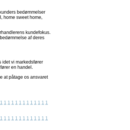
de kunders bedømmelser
cil, home sweet home,
 forhandlerens kundefokus.
n bedømmelse af deres
 idet vi markedsfører
dfører en handel.
ke at påtage os ansvaret
1
1
1
1
1
1
1
1
1
1
1
1
1
1
1
1
1
1
1
1
1
1
1
1
1
1