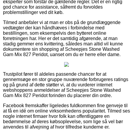
eksperter som forstår de gældende regler. Det er en rigtig
god chance for assistance, såfremt du forvoldes
problemstillinger ved dit køb.
Tilmed anbefaler vi at man er obs på de grundlæggende
vedtægter der kan håndhæves i forbindelse med
bestillingen, som eksempelvis den bytteret online
forretningen har. Her er det samtidig afgørende, at man
stadig gemmer ens kvittering, således man altid vil kunne
dokumentere sin shopping af Scheepjes Stone Washed
Garn Mix 827 Peridot, uanset om du er herre eller dame.
Trustpilot fører til aldeles passende chancer for at
gennemsøge en stor gruppe nuværende forbrugeres ratings
og på grund af dette støtter vi, at du vurderer internet
webshoppens anmeldelser af Scheepjes Stone Washed
Garn Mix 827 Peridot forinden du placerer din ordre.
Facebook fremskaffer ligeledes fuldkommen fine genveje til
at få en idé om online virksomhedens popularitet. Tilmed ses
nogle internet firmaer hvor folk kan offentliggøre en
bedømmelse af deres købsoplevelse, som lige så vel bør
anvendes til afvejning af hvor tilfredse kunderne er.