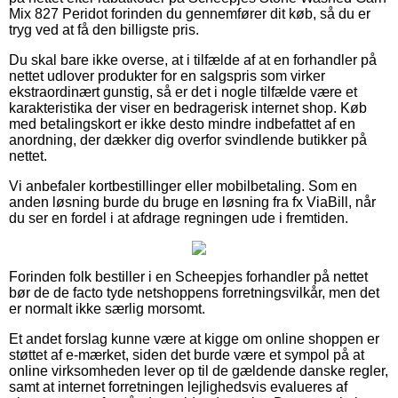
Mix 827 Peridot forinden du gennemfører dit køb, så du er
tryg ved at få den billigste pris.
Du skal bare ikke overse, at i tilfælde af at en forhandler på
nettet udlover produkter for en salgspris som virker
ekstraordinært gunstig, så er det i nogle tilfælde være et
karakteristika der viser en bedragerisk internet shop. Køb
med betalingskort er ikke desto mindre indbefattet af en
anordning, der dækker dig overfor svindlende butikker på
nettet.
Vi anbefaler kortbestillinger eller mobilbetaling. Som en
anden løsning burde du bruge en løsning fra fx ViaBill, når
du ser en fordel i at afdrage regningen ude i fremtiden.
Forinden folk bestiller i en Scheepjes forhandler på nettet
bør de de facto tyde netshoppens forretningsvilkår, men det
er normalt ikke særlig morsomt.
Et andet forslag kunne være at kigge om online shoppen er
støttet af e-mærket, siden det burde være et sympol på at
online virksomheden lever op til de gældende danske regler,
samt at internet forretningen lejlighedsvis evalueres af