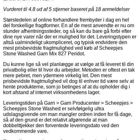
Vurderet til
4.8
ud af 5 stjerner baseret på
18
anmeldelser
Størstedelen af online forhandlere frembyder i dag en hel
del forskellige fragtformer. En af de mest anvendte er nu om
stunder afhentningssteder, og så kan du bare gå forbi efter
dine nye varer når der er mulighed for det. Leveringstypen er
altså ualmindeligt ukompliceret, og typisk endvidere den
mest prisbevidste fragtmulighed ved køb af Scheepjes
Stone Washed Garn Mix 827 Peridot.
Du kunne lige så vel planlægge at vælge at få leveret til din
privatbolig eller til hvor du arbejder. Metoden er oftest en tak
mere pebret, men ydermere virkelig let. Den mest
prisbevidste fragtmulighed vil dog til enhver tid være selv at
hente produkterne, som jo betinges af at du opholder dig i
kort afstand af internet virksomhedens lager.
Leveringstiden på Garn > Garn Producenter > Scheepjes >
Scheepjes Stone Washed er selvfølgelig ultra
udslagsgivende om man mangler ordren inden for få dage,
så af den grund er det relativt afgørende at man
dobbelttjekker den forventede leveringsdato ved den
vedkommende vare.