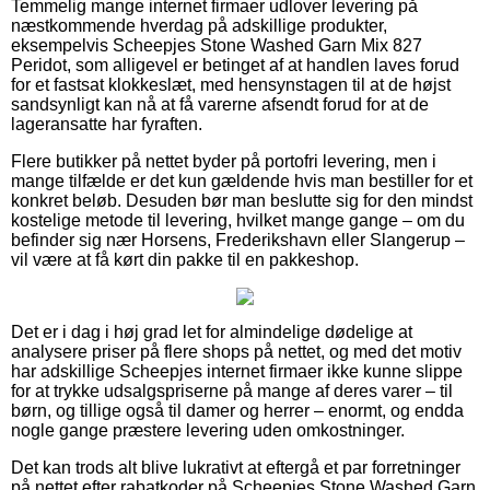
Temmelig mange internet firmaer udlover levering på
næstkommende hverdag på adskillige produkter,
eksempelvis Scheepjes Stone Washed Garn Mix 827
Peridot, som alligevel er betinget af at handlen laves forud
for et fastsat klokkeslæt, med hensynstagen til at de højst
sandsynligt kan nå at få varerne afsendt forud for at de
lageransatte har fyraften.
Flere butikker på nettet byder på portofri levering, men i
mange tilfælde er det kun gældende hvis man bestiller for et
konkret beløb. Desuden bør man beslutte sig for den mindst
kostelige metode til levering, hvilket mange gange – om du
befinder sig nær Horsens, Frederikshavn eller Slangerup –
vil være at få kørt din pakke til en pakkeshop.
Det er i dag i høj grad let for almindelige dødelige at
analysere priser på flere shops på nettet, og med det motiv
har adskillige Scheepjes internet firmaer ikke kunne slippe
for at trykke udsalgspriserne på mange af deres varer – til
børn, og tillige også til damer og herrer – enormt, og endda
nogle gange præstere levering uden omkostninger.
Det kan trods alt blive lukrativt at eftergå et par forretninger
på nettet efter rabatkoder på Scheepjes Stone Washed Garn