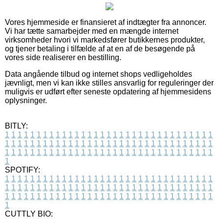
Vores hjemmeside er finansieret af indtægter fra annoncer.
Vi har tætte samarbejder med en mængde internet
virksomheder hvori vi markedsfører butikkernes produkter,
og tjener betaling i tilfælde af at en af de besøgende på
vores side realiserer en bestilling.
Data angående tilbud og internet shops vedligeholdes
jævnligt, men vi kan ikke stilles ansvarlig for reguleringer der
muligvis er udført efter seneste opdatering af hjemmesidens
oplysninger.
BITLY:
1
1
1
1
1
1
1
1
1
1
1
1
1
1
1
1
1
1
1
1
1
1
1
1
1
1
1
1
1
1
1
1
1
1
1
1
1
1
1
1
1
1
1
1
1
1
1
1
1
1
1
1
1
1
1
1
1
1
1
1
1
1
1
1
1
1
1
1
1
1
1
1
1
1
1
1
1
1
1
1
1
1
1
1
1
1
1
1
1
1
1
1
1
1
1
1
1
1
1
1
SPOTIFY:
1
1
1
1
1
1
1
1
1
1
1
1
1
1
1
1
1
1
1
1
1
1
1
1
1
1
1
1
1
1
1
1
1
1
1
1
1
1
1
1
1
1
1
1
1
1
1
1
1
1
1
1
1
1
1
1
1
1
1
1
1
1
1
1
1
1
1
1
1
1
1
1
1
1
1
1
1
1
1
1
1
1
1
1
1
1
1
1
1
1
1
1
1
1
1
1
1
1
1
1
CUTTLY BIO: