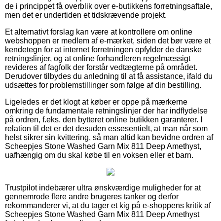
de i princippet få overblik over e-butikkens forretningsaftale,
men det er undertiden et tidskrævende projekt.
Et alternativt forslag kan være at kontrollere om online
webshoppen er medlem af e-mærket, siden det bør være et
kendetegn for at internet forretningen opfylder de danske
retningslinjer, og at online forhandleren regelmæssigt
revideres af fagfolk der forstår vedtægterne på området.
Derudover tilbydes du anledning til at få assistance, ifald du
udsættes for problemstillinger som følge af din bestilling.
Ligeledes er det klogt at køber er oppe på mærkerne
omkring de fundamentale retningslinjer der har indflydelse
på ordren, f.eks. den bytteret online butikken garanterer. I
relation til det er det desuden essesentielt, at man når som
helst sikrer sin kvittering, så man altid kan bevidne ordren af
Scheepjes Stone Washed Garn Mix 811 Deep Amethyst,
uafhængig om du skal købe til en voksen eller et barn.
Trustpilot indebærer ultra ønskværdige muligheder for at
gennemrode flere andre brugeres tanker og derfor
rekommanderer vi, at du tager et kig på e-shoppens kritik af
Scheepjes Stone Washed Garn Mix 811 Deep Amethyst