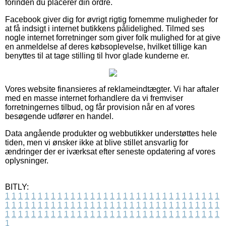
forinden du placerer din ordre.
Facebook giver dig for øvrigt rigtig fornemme muligheder for
at få indsigt i internet butikkens pålidelighed. Tilmed ses
nogle internet forretninger som giver folk mulighed for at give
en anmeldelse af deres købsoplevelse, hvilket tillige kan
benyttes til at tage stilling til hvor glade kunderne er.
Vores website finansieres af reklameindtægter. Vi har aftaler
med en masse internet forhandlere da vi fremviser
forretningernes tilbud, og får provision når en af vores
besøgende udfører en handel.
Data angående produkter og webbutikker understøttes hele
tiden, men vi ønsker ikke at blive stillet ansvarlig for
ændringer der er iværksat efter seneste opdatering af vores
oplysninger.
BITLY:
1
1
1
1
1
1
1
1
1
1
1
1
1
1
1
1
1
1
1
1
1
1
1
1
1
1
1
1
1
1
1
1
1
1
1
1
1
1
1
1
1
1
1
1
1
1
1
1
1
1
1
1
1
1
1
1
1
1
1
1
1
1
1
1
1
1
1
1
1
1
1
1
1
1
1
1
1
1
1
1
1
1
1
1
1
1
1
1
1
1
1
1
1
1
1
1
1
1
1
1