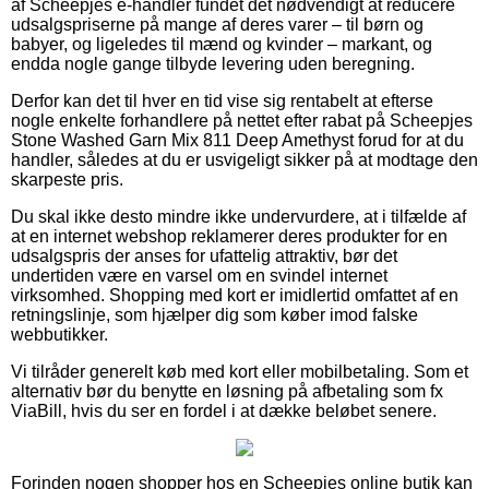
af Scheepjes e-handler fundet det nødvendigt at reducere
udsalgspriserne på mange af deres varer – til børn og
babyer, og ligeledes til mænd og kvinder – markant, og
endda nogle gange tilbyde levering uden beregning.
Derfor kan det til hver en tid vise sig rentabelt at efterse
nogle enkelte forhandlere på nettet efter rabat på Scheepjes
Stone Washed Garn Mix 811 Deep Amethyst forud for at du
handler, således at du er usvigeligt sikker på at modtage den
skarpeste pris.
Du skal ikke desto mindre ikke undervurdere, at i tilfælde af
at en internet webshop reklamerer deres produkter for en
udsalgspris der anses for ufattelig attraktiv, bør det
undertiden være en varsel om en svindel internet
virksomhed. Shopping med kort er imidlertid omfattet af en
retningslinje, som hjælper dig som køber imod falske
webbutikker.
Vi tilråder generelt køb med kort eller mobilbetaling. Som et
alternativ bør du benytte en løsning på afbetaling som fx
ViaBill, hvis du ser en fordel i at dække beløbet senere.
Forinden nogen shopper hos en Scheepjes online butik kan