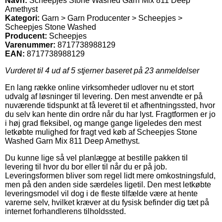
Navn:
Scheepjes Stone Washed Garn Mix 811 Deep
Amethyst
Kategori:
Garn > Garn Producenter > Scheepjes >
Scheepjes Stone Washed
Producent:
Scheepjes
Varenummer:
8717738988129
EAN:
8717738988129
Vurderet til
4
ud af 5 stjerner baseret på
23
anmeldelser
En lang række online virksomheder udlover nu et stort
udvalg af løsninger til levering. Den mest anvendte er på
nuværende tidspunkt at få leveret til et afhentningssted, hvor
du selv kan hente din ordre når du har lyst. Fragtformen er jo
i høj grad fleksibel, og mange gange ligeledes den mest
letkøbte mulighed for fragt ved køb af Scheepjes Stone
Washed Garn Mix 811 Deep Amethyst.
Du kunne lige så vel planlægge at bestille pakken til
levering til hvor du bor eller til når du er på job.
Leveringsformen bliver som regel lidt mere omkostningsfuld,
men på den anden side særdeles ligetil. Den mest letkøbte
leveringsmodel vil dog i de fleste tilfælde være at hente
varerne selv, hvilket kræver at du fysisk befinder dig tæt på
internet forhandlerens tilholdssted.