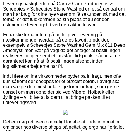
Leveringshastigheden på Garn > Garn Producenter >
Scheepjes > Scheepjes Stone Washed er ret så central om
man har brug for dine nye varer om få sekunder, så med det
formål er det fuldkommen på sin plads at du ser den
estimerede leveringstid ved den aktuelle vare.
En række forhandlere på nettet giver levering på
næstkommende hverdag på deres favorit produkter,
eksempelvis Scheepjes Stone Washed Garn Mix 811 Deep
Amethyst, men vær på vagt da det antager at bestillingen
realiseres tidligere end et fastslået tidspunkt, sådan at de
garanteret kan nå at få bestillingen afsendt inden
logistikmedarbejderne har fri.
Indtil flere online virksomheder byder på fri fragt, men ofte
kun såfremt der shoppes for et præcist beløb. I øvrigt skal
man vælge den mest betalelige form for fragt, som gerne –
uanset om man opholder sig ved Viborg, Holbæk eller
Jyllinge – vil blive at få dem til at bringe pakken til et
udleveringssted.
Det er i dag ret overkommeligt for alle at finde information
om priser hos diverse shops på nettet, og ergo har flertallet