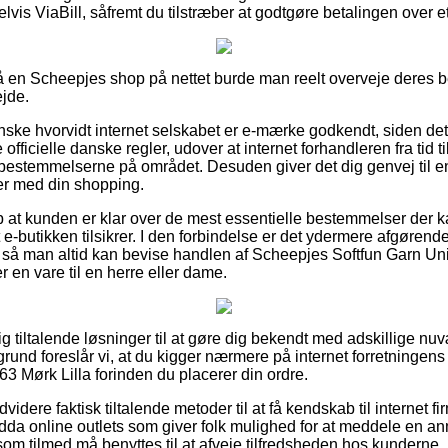
lvis ViaBill, såfremt du tilstræber at godtgøre betalingen over 
en Scheepjes shop på nettet burde man reelt overveje deres be
ejde.
anske hvorvidt internet selskabet er e-mærke godkendt, siden det
 officielle danske regler, udover at internet forhandleren fra tid 
estemmelserne på området. Desuden giver det dig genvej til en
er med din shopping.
 at kunden er klar over de mest essentielle bestemmelser der k
 e-butikken tilsikrer. I den forbindelse er det ydermere afgøren
l, så man altid kan bevise handlen af Scheepjes Softfun Garn Un
 en vare til en herre eller dame.
elig tiltalende løsninger til at gøre dig bekendt med adskillige
und foreslår vi, at du kigger nærmere på internet forretningens 
3 Mørk Lilla forinden du placerer din ordre.
videre faktisk tiltalende metoder til at få kendskab til internet 
da online outlets som giver folk mulighed for at meddele en an
om tilmed må benyttes til at afveje tilfredsheden hos kunderne.