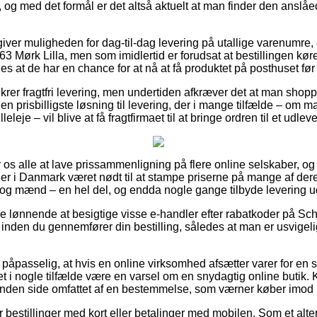
, og med det formål er det altså aktuelt at man finder den anslå
iver muligheden for dag-til-dag levering på utallige varenumr
3 Mørk Lilla, men som imidlertid er forudsat at bestillingen kør
des at de har en chance for at nå at få produktet på posthuset fø
krer fragtfri levering, men undertiden afkræver det at man shopper
n prisbilligste løsning til levering, der i mange tilfælde – om 
eleje – vil blive at få fragtfirmaet til at bringe ordren til et udlev
r os alle at lave prissammenligning på flere online selskaber, og t
r i Danmark været nødt til at stampe priserne på mange af deres
r og mænd – en hel del, og endda nogle gange tilbyde levering 
ive lønnende at besigtige visse e-handler efter rabatkoder på S
inden du gennemfører din bestilling, således at man er usvigelig
 påpasselig, at hvis en online virksomhed afsætter varer for en s
det i nogle tilfælde være en varsel om en snydagtig online buti
 anden side omfattet af en bestemmelse, som værner køber imod
for bestillinger med kort eller betalinger med mobilen. Som et alte