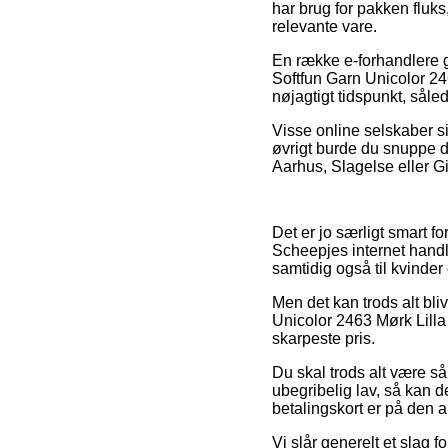
har brug for pakken fluks
relevante vare.
En række e-forhandlere g
Softfun Garn Unicolor 246
nøjagtigt tidspunkt, såle
Visse online selskaber si
øvrigt burde du snuppe de
Aarhus, Slagelse eller Gill
Det er jo særligt smart fo
Scheepjes internet handle
samtidig også til kvinde
Men det kan trods alt bl
Unicolor 2463 Mørk Lilla 
skarpeste pris.
Du skal trods alt være så
ubegribelig lav, så kan 
betalingskort er på den
Vi slår generelt et slag 