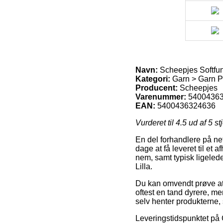
Navn:
Scheepjes Softfun
Kategori:
Garn > Garn P
Producent:
Scheepjes
Varenummer:
5400436
EAN:
5400436324636
Vurderet til
4.5
ud af 5 st
En del forhandlere på nett
dage at få leveret til et
nem, samt typisk ligeled
Lilla.
Du kan omvendt prøve at f
oftest en tand dyrere, me
selv henter produkterne,
Leveringstidspunktet på 