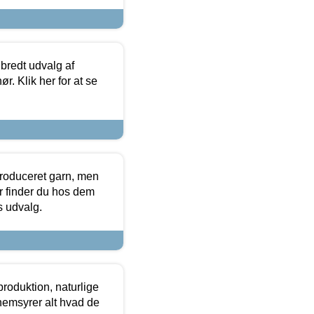
 bredt udvalg af
r. Klik her for at se
produceret garn, men
or finder du hos dem
es udvalg.
roduktion, naturlige
nemsyrer alt hvad de