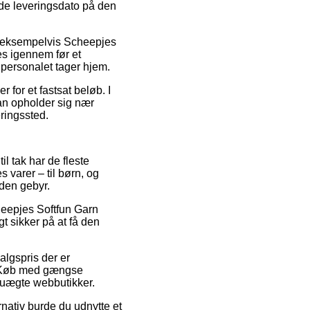
ede leveringsdato på den
e, eksempelvis Scheepjes
es igennem før et
r personalet tager hjem.
 for et fastsat beløb. I
man opholder sig nær
eringssted.
il tak har de fleste
 varer – til børn, og
uden gebyr.
cheepjes Softfun Garn
t sikker på at få den
algspris der er
k. Køb med gængse
 uægte webbutikker.
rnativ burde du udnytte et