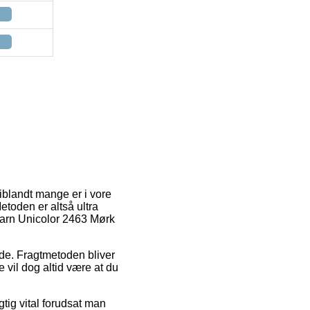
 iblandt mange er i vore
etoden er altså ultra
 Garn Unicolor 2463 Mørk
jde. Fragtmetoden bliver
 vil dog altid være at du
tig vital forudsat man