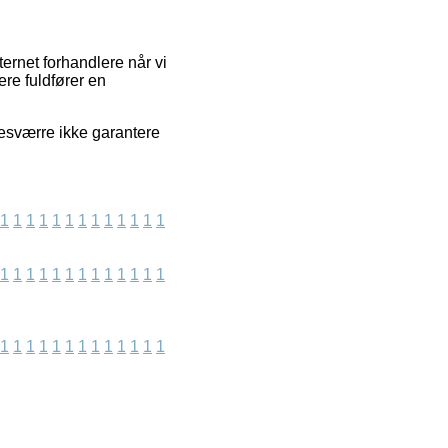
ernet forhandlere når vi
ere fuldfører en
desværre ikke garantere
1
1
1
1
1
1
1
1
1
1
1
1
1
1
1
1
1
1
1
1
1
1
1
1
1
1
1
1
1
1
1
1
1
1
1
1
1
1
1