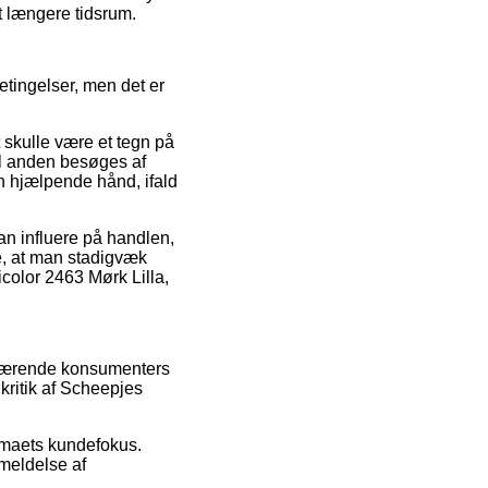
et længere tidsrum.
tingelser, men det er
 skulle være et tegn på
til anden besøges af
 hjælpende hånd, ifald
an influere på handlen,
de, at man stadigvæk
icolor 2463 Mørk Lilla,
 nuværende konsumenters
kritik af Scheepjes
firmaets kundefokus.
meldelse af