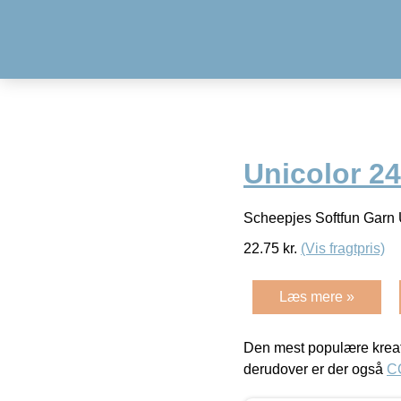
Unicolor 24
Scheepjes Softfun Garn 
22.75
kr.
(Vis fragtpris)
Læs mere »
Den mest populære kreat
derudover er der også
C