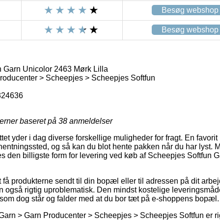
Besøg webshop
Besøg webshop
 Garn Unicolor 2463 Mørk Lilla
roducenter > Scheepjes > Scheepjes Softfun
324636
jerner baseret på
38
anmeldelser
et yder i dag diverse forskellige muligheder for fragt. En favorit
 afhentningssted, og så kan du blot hente pakken når du har lyst. M
es den billigste form for levering ved køb af Scheepjes Softfun
å produkterne sendt til din bopæl eller til adressen på dit arbe
n også rigtig uproblematisk. Den mindst kostelige leveringsmåde
 som dog står og falder med at du bor tæt på e-shoppens bopæl.
Garn > Garn Producenter > Scheepjes > Scheepjes Softfun er rig