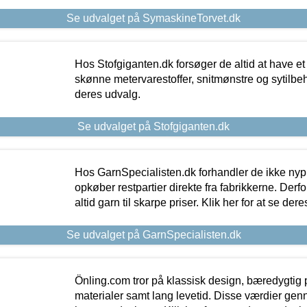
Se udvalget på SymaskineTorvet.dk
Hos Stofgiganten.dk forsøger de altid at have et
skønne metervarestoffer, snitmønstre og sytilbehø
deres udvalg.
Se udvalget på Stofgiganten.dk
Hos GarnSpecialisten.dk forhandler de ikke ny
opkøber restpartier direkte fra fabrikkerne. Derf
altid garn til skarpe priser. Klik her for at se der
Se udvalget på GarnSpecialisten.dk
Önling.com tror på klassisk design, bæredygtig p
materialer samt lang levetid. Disse værdier gen