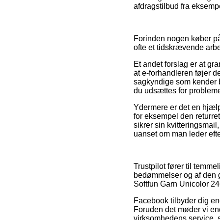
afdragstilbud fra eksempe
Forinden nogen køber på 
ofte et tidskrævende arb
Et andet forslag er at gr
at e-forhandleren føjer de
sagkyndige som kender b
du udsættes for problem
Ydermere er det en hjælp
for eksempel den returret
sikrer sin kvitteringsmai
uanset om man leder efter
Trustpilot fører til temm
bedømmelser og af den gr
Softfun Garn Unicolor 246
Facebook tilbyder dig end
Foruden det møder vi end
virksomhedens service, s