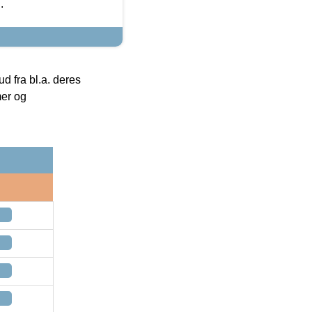
.
 fra bl.a. deres
mer og