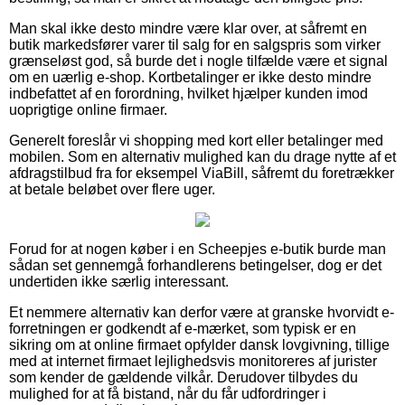
Man skal ikke desto mindre være klar over, at såfremt en
butik markedsfører varer til salg for en salgspris som virker
grænseløst god, så burde det i nogle tilfælde være et signal
om en uærlig e-shop. Kortbetalinger er ikke desto mindre
indbefattet af en forordning, hvilket hjælper kunden imod
uoprigtige online firmaer.
Generelt foreslår vi shopping med kort eller betalinger med
mobilen. Som en alternativ mulighed kan du drage nytte af et
afdragstilbud fra for eksempel ViaBill, såfremt du foretrækker
at betale beløbet over flere uger.
Forud for at nogen køber i en Scheepjes e-butik burde man
sådan set gennemgå forhandlerens betingelser, dog er det
undertiden ikke særlig interessant.
Et nemmere alternativ kan derfor være at granske hvorvidt e-
forretningen er godkendt af e-mærket, som typisk er en
sikring om at online firmaet opfylder dansk lovgivning, tillige
med at internet firmaet lejlighedsvis monitoreres af jurister
som kender de gældende vilkår. Derudover tilbydes du
mulighed for at få bistand, når du får udfordringer i