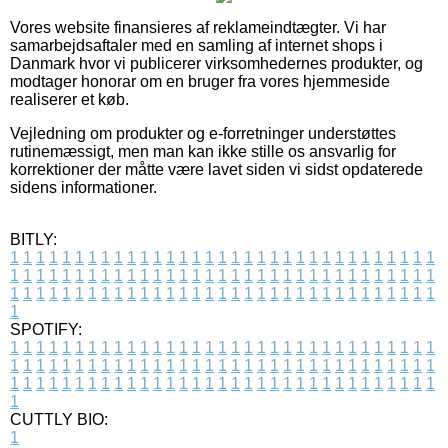
Vores website finansieres af reklameindtægter. Vi har
samarbejdsaftaler med en samling af internet shops i
Danmark hvor vi publicerer virksomhedernes produkter, og
modtager honorar om en bruger fra vores hjemmeside
realiserer et køb.
Vejledning om produkter og e-forretninger understøttes
rutinemæssigt, men man kan ikke stille os ansvarlig for
korrektioner der måtte være lavet siden vi sidst opdaterede
sidens informationer.
BITLY:
1
1
1
1
1
1
1
1
1
1
1
1
1
1
1
1
1
1
1
1
1
1
1
1
1
1
1
1
1
1
1
1
1
1
1
1
1
1
1
1
1
1
1
1
1
1
1
1
1
1
1
1
1
1
1
1
1
1
1
1
1
1
1
1
1
1
1
1
1
1
1
1
1
1
1
1
1
1
1
1
1
1
1
1
1
1
1
1
1
1
1
1
1
1
1
1
1
1
1
1
SPOTIFY:
1
1
1
1
1
1
1
1
1
1
1
1
1
1
1
1
1
1
1
1
1
1
1
1
1
1
1
1
1
1
1
1
1
1
1
1
1
1
1
1
1
1
1
1
1
1
1
1
1
1
1
1
1
1
1
1
1
1
1
1
1
1
1
1
1
1
1
1
1
1
1
1
1
1
1
1
1
1
1
1
1
1
1
1
1
1
1
1
1
1
1
1
1
1
1
1
1
1
1
1
CUTTLY BIO:
1