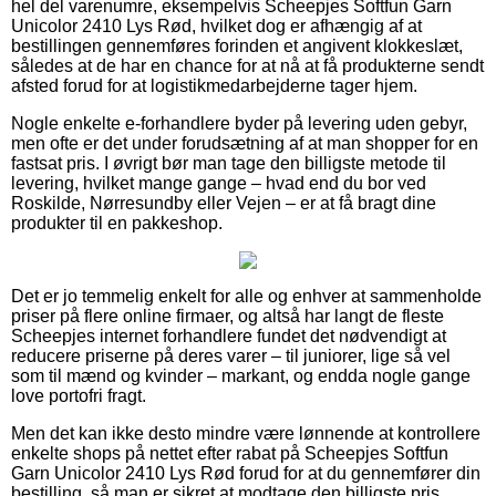
hel del varenumre, eksempelvis Scheepjes Softfun Garn
Unicolor 2410 Lys Rød, hvilket dog er afhængig af at
bestillingen gennemføres forinden et angivent klokkeslæt,
således at de har en chance for at nå at få produkterne sendt
afsted forud for at logistikmedarbejderne tager hjem.
Nogle enkelte e-forhandlere byder på levering uden gebyr,
men ofte er det under forudsætning af at man shopper for en
fastsat pris. I øvrigt bør man tage den billigste metode til
levering, hvilket mange gange – hvad end du bor ved
Roskilde, Nørresundby eller Vejen – er at få bragt dine
produkter til en pakkeshop.
Det er jo temmelig enkelt for alle og enhver at sammenholde
priser på flere online firmaer, og altså har langt de fleste
Scheepjes internet forhandlere fundet det nødvendigt at
reducere priserne på deres varer – til juniorer, lige så vel
som til mænd og kvinder – markant, og endda nogle gange
love portofri fragt.
Men det kan ikke desto mindre være lønnende at kontrollere
enkelte shops på nettet efter rabat på Scheepjes Softfun
Garn Unicolor 2410 Lys Rød forud for at du gennemfører din
bestilling, så man er sikret at modtage den billigste pris.