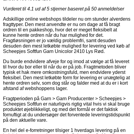
Vurderet til
4.1
ud af 5 stjerner baseret på
50
anmeldelser
Adskillige online webshops tildeler nu om stunder alverdens
fragttyper. Den mest anvendte er nu om dage at få bragt
ordren til en pakkeshop, hvor det er meget fleksibelt at
kunne hente ordren når du har mulighed for det.
Fragtløsningen er jo vældig problemfri, samt desuden
desuden den mest letkøbte mulighed for levering ved køb af
Scheepjes Softfun Garn Unicolor 2410 Lys Rød.
Du burde endvidere afveje for og imod at vælge at få leveret
til hvor du bor eller til når du er på job. Fragtmetoden bliver
typisk et hak mere omkostningsfuld, men endvidere yderst
fleksibel. Den mest letkøbte form for levering er unægtelig at
hente ordren selv, som dog står og falder med at du er i kort
afstand af webshoppens lager.
Fragtperioden på Garn > Garn Producenter > Scheepjes >
Scheepjes Softfun er naturligvis rigtig vital hvis vi skal bruge
produktet øjeblikkeligt, og med det formål er det faktisk
fornuftigt at du undersøger det forventede leveringstidspunkt
på den aktuelle vare.
En hel del e-forretninger tilsiger 1 hverdags levering på en