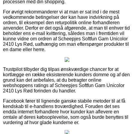
processen med din shopping.
For øvrigt rekommanderer vi at man er sat ind i de mest
vedkommende betingelser der kan have indvirkning på
ordren, til eksempel den returpolitik online forhandleren
anvender. Derfor er det også afgørende, at man til enhver tid
beholder ens e-mail kvittering, således man i fremtiden vil
kunne vidne om ordren af Scheepjes Softfun Garn Unicolor
2410 Lys Rød, uafhængig om man efterspørger produkter til
en dame eller herre.
Trustpilot tilbyder dig tilpas ønskværdige chancer for at
kortlægge en række eksisterende kunders domme og af den
grund kan det anbefales, at du betragter online
webshoppens ratings af Scheepjes Softfun Garn Unicolor
2410 Lys Rød forinden du handler.
Facebook fører til lignende ganske stabile metoder til at få
kendskab til e-handlens troværdighed. Foruden det ses
endda internet forhandlere hvor kunder kan aflevere en
omtale af deres købsoplevelse, som også burde benyttes til
vurdering af hvor glade kunderne er.