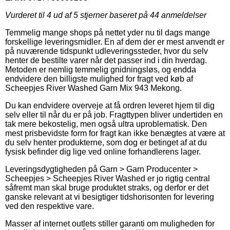
Vurderet til
4
ud af 5 stjerner baseret på
44
anmeldelser
Temmelig mange shops på nettet yder nu til dags mange
forskellige leveringsmidler. En af dem der er mest anvendt er
på nuværende tidspunkt udleveringssteder, hvor du selv
henter de bestilte varer når det passer ind i din hverdag.
Metoden er nemlig temmelig gnidningsløs, og endda
endvidere den billigste mulighed for fragt ved køb af
Scheepjes River Washed Garn Mix 943 Mekong.
Du kan endvidere overveje at få ordren leveret hjem til dig
selv eller til når du er på job. Fragttypen bliver undertiden en
tak mere bekostelig, men også ultra uproblematisk. Den
mest prisbevidste form for fragt kan ikke benægtes at være at
du selv henter produkterne, som dog er betinget af at du
fysisk befinder dig lige ved online forhandlerens lager.
Leveringsdygtigheden på Garn > Garn Producenter >
Scheepjes > Scheepjes River Washed er jo rigtig central
såfremt man skal bruge produktet straks, og derfor er det
ganske relevant at vi besigtiger tidshorisonten for levering
ved den respektive vare.
Masser af internet outlets stiller garanti om muligheden for