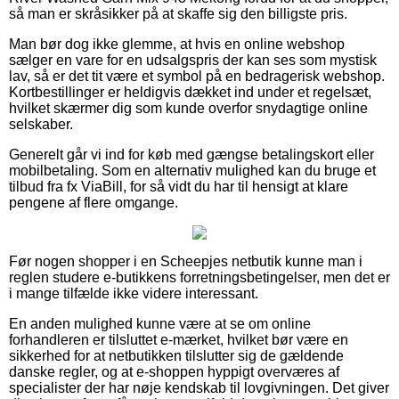
så man er skråsikker på at skaffe sig den billigste pris.
Man bør dog ikke glemme, at hvis en online webshop
sælger en vare for en udsalgspris der kan ses som mystisk
lav, så er det tit være et symbol på en bedragerisk webshop.
Kortbestillinger er heldigvis dækket ind under et regelsæt,
hvilket skærmer dig som kunde overfor snydagtige online
selskaber.
Generelt går vi ind for køb med gængse betalingskort eller
mobilbetaling. Som en alternativ mulighed kan du bruge et
tilbud fra fx ViaBill, for så vidt du har til hensigt at klare
pengene af flere omgange.
Før nogen shopper i en Scheepjes netbutik kunne man i
reglen studere e-butikkens forretningsbetingelser, men det er
i mange tilfælde ikke videre interessant.
En anden mulighed kunne være at se om online
forhandleren er tilsluttet e-mærket, hvilket bør være en
sikkerhed for at netbutikken tilslutter sig de gældende
danske regler, og at e-shoppen hyppigt overværes af
specialister der har nøje kendskab til lovgivningen. Det giver