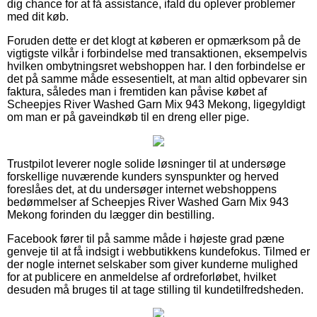
dig chance for at få assistance, ifald du oplever problemer
med dit køb.
Foruden dette er det klogt at køberen er opmærksom på de
vigtigste vilkår i forbindelse med transaktionen, eksempelvis
hvilken ombytningsret webshoppen har. I den forbindelse er
det på samme måde essesentielt, at man altid opbevarer sin
faktura, således man i fremtiden kan påvise købet af
Scheepjes River Washed Garn Mix 943 Mekong, ligegyldigt
om man er på gaveindkøb til en dreng eller pige.
Trustpilot leverer nogle solide løsninger til at undersøge
forskellige nuværende kunders synspunkter og herved
foreslåes det, at du undersøger internet webshoppens
bedømmelser af Scheepjes River Washed Garn Mix 943
Mekong forinden du lægger din bestilling.
Facebook fører til på samme måde i højeste grad pæne
genveje til at få indsigt i webbutikkens kundefokus. Tilmed er
der nogle internet selskaber som giver kunderne mulighed
for at publicere en anmeldelse af ordreforløbet, hvilket
desuden må bruges til at tage stilling til kundetilfredsheden.