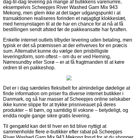
dag-til-dag levering på mange af butikkens varenumre,
eksempelvis Scheepjes River Washed Garn Mix 943
Mekong, men glem ikke at det tager udgangspunkt i at
transaktionen realiseres forinden et nøjagtigt klokkeslæt,
med hensynstagen til at de har en chance for at nå at få
bestillingen sendt afsted før de pakkeansatte har fyraften.
Enkelte internet outlets tilbyder levering uden betaling, men
typisk er det så præmissen at der erhverves for en præcis
sum. Alternativt kunne du vælge den prisbilligste
leveringsform, som oftest – om du er ved Herning,
Nørresundby eller Sorø – er at få fragtmanden til at køre
ordren til en pakkeshop.
Det er i dag særdeles fleksibelt for almindelige dødelige at
finde information om priser fra diverse internet butikker i
Danmark, og så har masser af Scheepjes online selskaber
ikke kunne slippe for at trykke prisniveauet på deres
produkter – til børn, og samtidig til voksne – betydeligt, og
endda nogle gange sikre gratis levering.
Til gengæld kan det til hver en tid blive nyttigt at
sammenholde flere e-butikker efter rabat på Scheepjes
River Washed Garn Mix 943 Mekong forud for at du shopper,