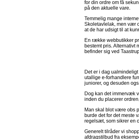
for din ordre om få seku
på den aktuelle vare.
Temmelig mange internet v
Skoletavlelak, men vær ob
at de har udsigt til at k
En række webbutikker præ
bestemt pris. Alternativt
befinder sig ved Taastrup,
Det er i dag ualmindeligt 
utallige e-forhandlere fu
juniorer, og desuden ogs
Dog kan det immervæk vær
inden du placerer ordren
Man skal blot være obs på
burde det for det meste v
regelsæt, som sikrer en o
Generelt tilråder vi shop
afdragstilbud fra eksempe