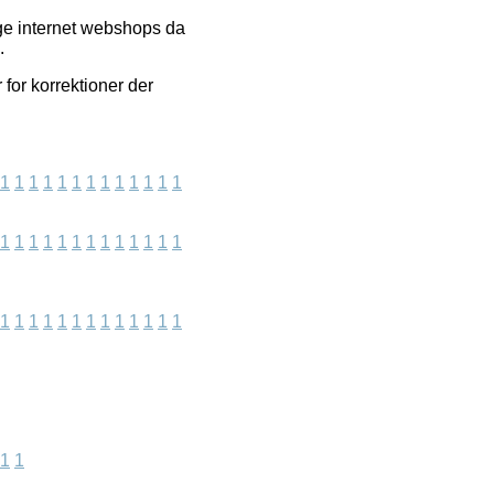
ige internet webshops da
.
for korrektioner der
1
1
1
1
1
1
1
1
1
1
1
1
1
1
1
1
1
1
1
1
1
1
1
1
1
1
1
1
1
1
1
1
1
1
1
1
1
1
1
1
1