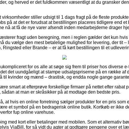
nder, og herved er det fuldkommen væsentligt at du gransker den
irksomheder stiller udsigt til 1 dags fragt på de fleste produkt
s på at det er forudsat at bestillingen placeres tidligere end et
unne nå at få de nye varer afsendt inden medarbejderne drager h
sterer fragt uden beregning, men i reglen gælder det kun hvis
 må du vælge den mest betalelige mulighed for levering, der tit –
 Ringsted eller Brande – er at få kørt bestillingen til et udleveri
ukompliceret for os alle at søge sig frem til priser hos diverse e-
ndet det uundgåeligt at stampe udsalgspriserne på en række af de
å til kvinder og mænd – drastisk, og endda nogle gange garante
e smart at efterprøve forskellige firmaer på nettet efter rabat 
, sådan at man er skråsikker på at modtage den bedste pris.
, at hvis en online forretning sælger produkter for en pris som 
ære et symbol på en bedragerisk online butik. Kortkøb er ikke de
verfor fup online varehuse.
ping med kort eller betalinger med mobilen. Som et alternativ bør
lvis ViaBill, for så vidt du agter at godtgøre pengene over et l