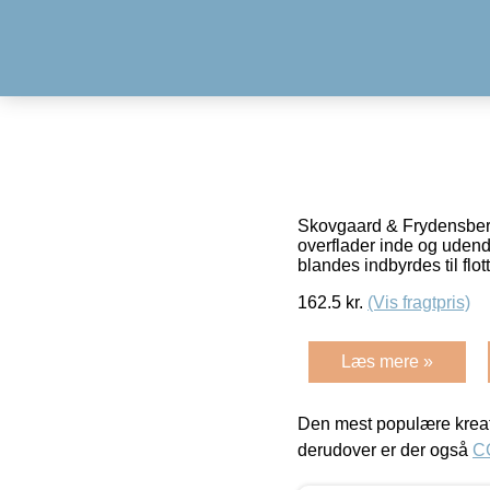
Skovgaard & Frydensbergs
overflader inde og udend
blandes indbyrdes til flot
162.5
kr.
(Vis fragtpris)
Læs mere »
Den mest populære kreat
derudover er der også
C