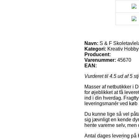
Navn:
S & F Skoletavlel
Kategori:
Kreativ Hobby 
Producent:
Varenummer:
45670
EAN:
Vurderet til
4.5
ud af 5 st
Masser af netbutikker i 
for øjeblikket at få lever
ind i din hverdag. Fragtty
leveringsmanér ved køb a
Du kunne lige så vel påtæ
sig jævnligt en kende dy
hente varerne selv, men 
Antal dages levering på 