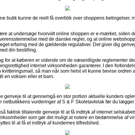
ine butik kunne de reelt få overblik over shoppens betingelser, m
e at undersøge hvorvidt online shoppen er e-mærket, siden det
overensstemmelse med de danske regler, og at online webshoppen 
eget erfaring med de gældende regulativer. Det giver dig genvej t
ed din bestilling.
lag for at køberen er vidende om de væsentligste reglementer der 
gsrettighed internet virksomheden garanterer. I den forbindelse 
 kvitteringsmail, så man når som helst vil kunne bevise ordren a
l en voksen eller et barn.
fine genveje til at gennemgå en stor portion aktuelle kunders opl
er netbutikkens vurderinger af S & F Skoletavlelak før du lægger d
faktisk tiltalende genveje til at få indtryk af internet selskabet
 virksomheder som gør det muligt at notere en bedømmelse af v
tes til at få et indtryk af kundernes tilfredshed.