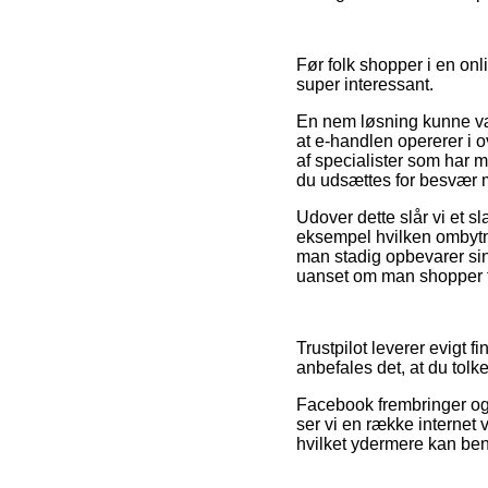
Før folk shopper i en onl
super interessant.
En nem løsning kunne vær
at e-handlen opererer i 
af specialister som har m
du udsættes for besvær m
Udover dette slår vi et s
eksempel hvilken ombytnin
man stadig opbevarer sin
uanset om man shopper ti
Trustpilot leverer evigt 
anbefales det, at du tolk
Facebook frembringer også 
ser vi en række internet
hvilket ydermere kan benyt