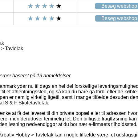
Besøg webshop
Besøg webshop
ak
> Tavlelak
jerner baseret på
13
anmeldelser
Danmark yder nu til dags en hel del forskellige leveringsmulighe
et til et afhentningssted, og så kan du bare gå forbi efter de købt
pen er nemlig virkelig ligetil, samt i mange tilfælde desuden den 
f S & F Skoletavlelak.
nke at få det leveret til din private bopæl eller til adressen hvo
rere, men derudover temmelig let. Den billigste fragtløsning kan
den løsning nødvendiggør at du bor nær e-firmaets tilholdssted.
Kreativ Hobby > Tavlelak kan i nogle tilfælde være ret udslagsgi