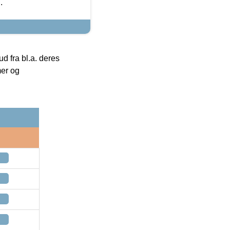
.
 fra bl.a. deres
mer og