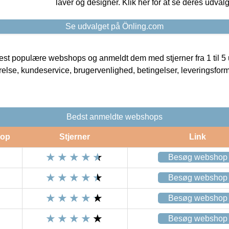
laver og designer. Klik her for at se deres udvalg
Se udvalget på Önling.com
t populære webshops og anmeldt dem med stjerner fra 1 til 5 ud
rrelse, kundeservice, brugervenlighed, betingelser, leveringsfor
Bedst anmeldte webshops
op
Stjerner
Link
Besøg webshop
Besøg webshop
Besøg webshop
Besøg webshop