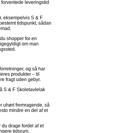
 forventede leveringstid
er, eksempelvis S & F
 bestemt tidspunkt, sådan
jemad.
 du shopper for en
 ligegyldigt om man
ngssted.
forretninger, og så har
res produkter – til
re fragt uden gebyr.
på S & F Skoletavlelak
er uhørt fremragende, så
sto mindre en del af et
 du drage fordel af et
ængere tidsrum.