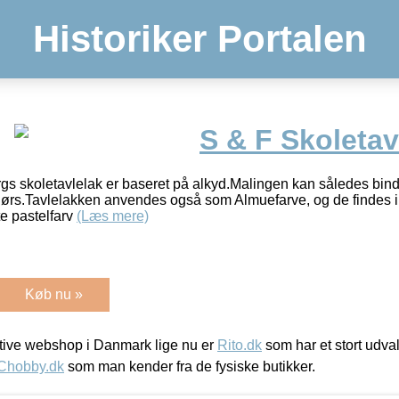
Historiker Portalen
S & F Skoletav
 skoletavlelak er baseret på alkyd.Malingen kan således binde p
ørs.Tavlelakken anvendes også som Almuefarve, og de findes i 
te pastelfarv
(Læs mere)
Køb nu »
ive webshop i Danmark lige nu er
Rito.dk
som har et stort udval
Chobby.dk
som man kender fra de fysiske butikker.