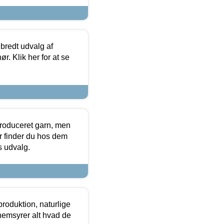
 bredt udvalg af
r. Klik her for at se
produceret garn, men
or finder du hos dem
es udvalg.
roduktion, naturlige
nemsyrer alt hvad de