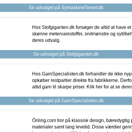
Se udvalget på SymaskineTorvet.dk
Hos Stofgiganten.dk forsøger de altid at have et
skønne metervarestoffer, snitmønstre og sytilbehø
deres udvalg.
Se udvalget på Stofgiganten.dk
Hos GarnSpecialisten.dk forhandler de ikke ny
opkøber restpartier direkte fra fabrikkerne. Derf
altid garn til skarpe priser. Klik her for at se der
Se udvalget på GarnSpecialisten.dk
Önling.com tror på klassisk design, bæredygtig p
materialer samt lang levetid. Disse værdier gen