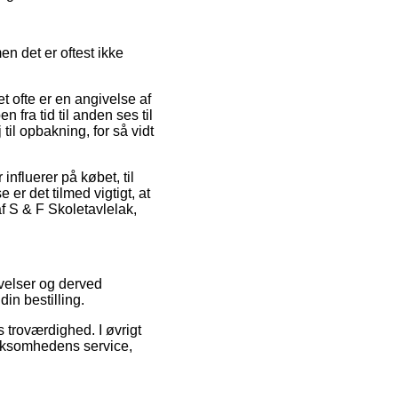
en det er oftest ikke
 ofte er en angivelse af
fra tid til anden ses til
il opbakning, for så vidt
influerer på købet, til
er det tilmed vigtigt, at
f S & F Skoletavlelak,
evelser og derved
in bestilling.
s troværdighed. I øvrigt
irksomhedens service,